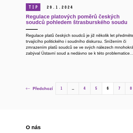
TIP
29.
1.
2024
Regulace platových poměrů českých
soudců pohledem štrasburského soudu
Regulace platů českých soudců je již několik let předmě
trvajícího politického i soudního diskursu. Snížením či
zmrazením platů soudců se ve svých nálezech mnohokrá
zabýval Ústavní soud a nedávno se k této problematice..
1
…
4
5
6
7
8
Předchozí
O nás