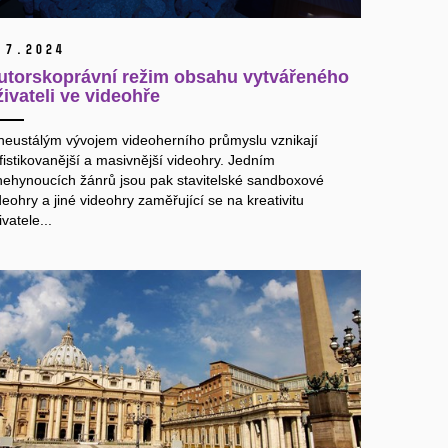
.
7.
2024
utorskoprávní režim obsahu vytvářeného
živateli ve videohře
neustálým vývojem videoherního průmyslu vznikají
fistikovanější a masivnější videohry. Jedním
nehynoucích žánrů jsou pak stavitelské sandboxové
deohry a jiné videohry zaměřující se na kreativitu
ivatele...