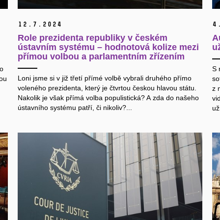
12.
7.
2024
4
Role prezidenta republiky v českém
A
ústavním systému – hodnotová kolize mezi
u
přímou volbou a parlamentním zřízením
to
S 
Loni jsme si v již třetí přímé volbě vybrali druhého přímo
kou
so
voleného prezidenta, který je čtvrtou českou hlavou státu.
z 
Nakolik je však přímá volba populistická? A zda do našeho
vi
ústavního systému patří, či nikoliv?...
už