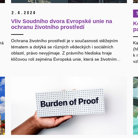
2.
4.
2024
Vliv Soudního dvora Evropské unie na
K
ochranu životního prostředí
p
Ochrana životního prostředí je v současnosti stěžejním
rá
Ka
tématem a dotýká se různých vědeckých i sociálních
(h
oblastí, právo nevyjímaje. Z právního hlediska hraje
k 
klíčovou roli zejména Evropská unie, která se životním...
vz