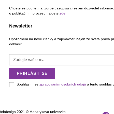
Chcete se podílet na tvorbě časopisu či se jen dozvědět informa
o publikačním procesu najdete
zde
.
Newsletter
Upozornění na nové články a zajímavosti nejen ze světa práva p
odhlásit.
Zadejte
váš
e-
PŘIHLÁSIT SE
mail
Souhlasím se
zpracováním osobních údajů
a tento souhlas 
Webdesign 2021 © Masarykova univerzita