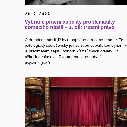
20.
7.
2024
Vybrané právní aspekty problematiky
domácího násilí – 1. díl: trestní právo
O domácím násilí již bylo napsáno a řečeno mnohé. Ten
patologický společenský jev se svou specifickou dynami
je předmětem zájmu odborníků z různých odvětví již
několik desítek let. Zkoumáme jeho právní,
psychologické...