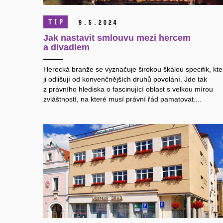
TIP
9.
5.
2024
Jak nastavit smlouvu mezi hercem
a divadlem
Herecká branže se vyznačuje širokou škálou specifik, kte
ji odlišují od konvenčnějších druhů povolání. Jde tak
z právního hlediska o fascinující oblast s velkou mírou
zvláštností, na které musí právní řád pamatovat....