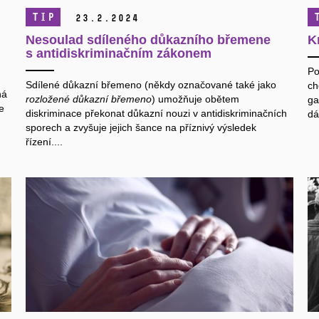
TIP
23.
2.
2024
Nesoulad sdíleného důkazního břemene
K
s antidiskriminačním zákonem
Po
.
Sdílené důkazní břemeno (někdy označované také jako
ch
ná
rozložené důkazní břemeno
) umožňuje obětem
ga
je
diskriminace překonat důkazní nouzi v antidiskriminačních
dá
sporech a zvyšuje jejich šance na příznivý výsledek
řízení....