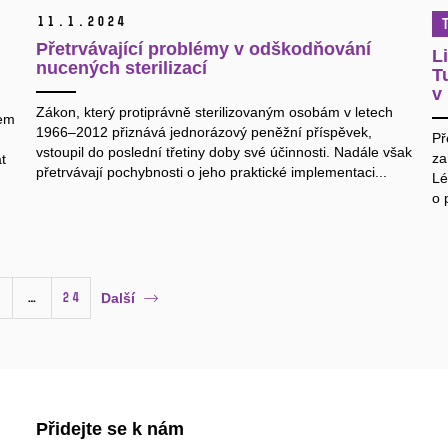
11.
1.
2024
Přetrvávající problémy v odškodňování
L
nucených sterilizací
T
v
Zákon, který protiprávně sterilizovaným osobám v letech
tem
1966–⁠2012 přiznává jednorázový peněžní příspěvek,
Př
vstoupil do poslední třetiny doby své účinnosti. Nadále však
za
t
přetrvávají pochybnosti o jeho praktické implementaci...
Lé
.
o 
…
24
Další
Přidejte se k nám