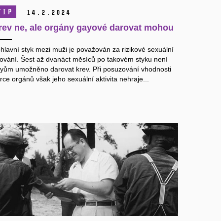
TIP
14.
2.
2024
rev ne, ale orgány gayové darovat mohou
hlavní styk mezi muži je považován za rizikové sexuální
ování. Šest až dvanáct měsíců po takovém styku není
yům umožněno darovat krev. Při posuzování vhodnosti
rce orgánů však jeho sexuální aktivita nehraje...