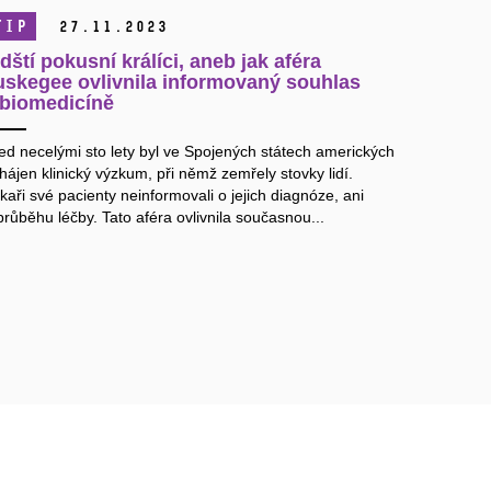
TIP
27.
11.
2023
idští pokusní králíci, aneb jak aféra
uskegee ovlivnila informovaný souhlas
 biomedicíně
ed necelými sto lety byl ve Spojených státech amerických
hájen klinický výzkum, při němž zemřely stovky lidí.
kaři své pacienty neinformovali o jejich diagnóze, ani
průběhu léčby. Tato aféra ovlivnila současnou...