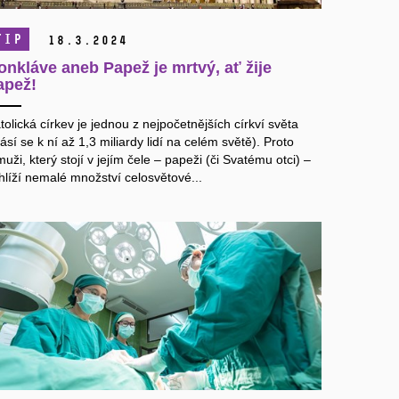
TIP
18.
3.
2024
onkláve aneb Papež je mrtvý, ať žije
apež!
tolická církev je jednou z nejpočetnějších církví světa
lásí se k ní až 1,3 miliardy lidí na celém světě). Proto
muži, který stojí v jejím čele – papeži (či Svatému otci) –
hlíží nemalé množství celosvětové...