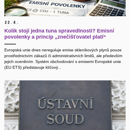
22.
4.
Kolik stojí jedna tuna spravedlnosti? Emisní
povolenky a princip „znečišťovatel platí“
Evropská unie dnes nereguluje emise skleníkových plynů pouze
prostřednictvím zákazů či administrativních limitů, ale především
jejich oceněním. Systém obchodování s emisemi Evropské unie
(EU ETS) představuje klíčový...