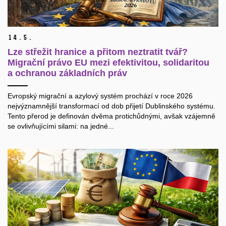
14.
5.
Lze střežit hranice a přitom neztratit tvář?
Migrační právo EU mezi efektivitou, solidaritou
a ochranou základních práv
Evropský migrační a azylový systém prochází v roce 2026
nejvýznamnější transformací od dob přijetí Dublinského systému.
Tento přerod je definován dvěma protichůdnými, avšak vzájemně
se ovlivňujícími silami: na jedné...