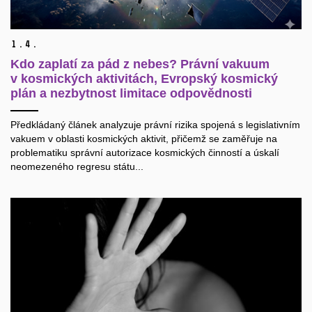
1.
4.
Kdo zaplatí za pád z nebes? Právní vakuum
v kosmických aktivitách, Evropský kosmický
plán a nezbytnost limitace odpovědnosti
Předkládaný článek analyzuje právní rizika spojená s legislativním
vakuem v oblasti kosmických aktivit, přičemž se zaměřuje na
problematiku správní autorizace kosmických činností a úskalí
neomezeného regresu státu...