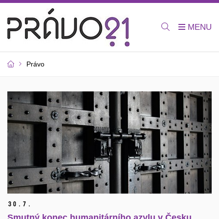
Právo
30.
7.
Smutný konec humanitárního azylu v Česku