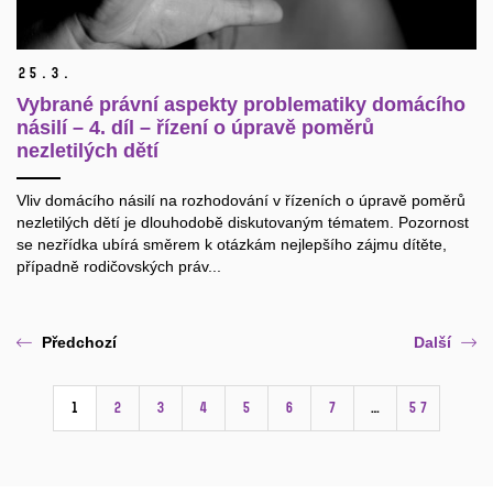
25.
3.
Vybrané právní aspekty problematiky domácího
násilí – 4. díl – řízení o úpravě poměrů
nezletilých dětí
Vliv domácího násilí na rozhodování v řízeních o úpravě poměrů
nezletilých dětí je dlouhodobě diskutovaným tématem. Pozornost
se nezřídka ubírá směrem k otázkám nejlepšího zájmu dítěte,
případně rodičovských práv...
Předchozí
Další
1
2
3
4
5
6
7
…
57