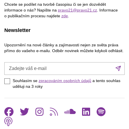
Chcete se podílet na tvorbě časopisu či se jen dozvědět
informace o nás? Napište na
pravo21@pravo21.cz
. Informace
o publikačním procesu najdete
zde
.
Newsletter
Upozornění na nové články a zajímavosti nejen ze světa práva
přímo do vašeho e-mailu. Odběr novinek můžete kdykoli odhlásit.
Zadejte
Při
váš
se
e-
Souhlasím se
zpracováním osobních údajů
a tento souhlas
mail
uděluji na 3
roky
Facebook
Twitter
Instagram
RSS
SoundCl
Linked
Spo
Podcast