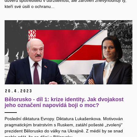
důvěru spotřebitelů v udržitelnost, ale zároveň znevýhodňují ty,
kteří své úsilí o ochranu...
20.
4.
2023
Bělorusko - díl 1: krize identity. Jak dvojakost
jeho označení napovídá boji o moc?
Poslední diktatura Evropy. Diktatura Lukašenkova. Motivován
pragmatickým bratrstvím s Ruskem, zatáhl pošesté „zvolený“
prezident Bělorusko do války na Ukrajině. Z médií by se snad
mohlo zdát, že se dění v Bělorusku...