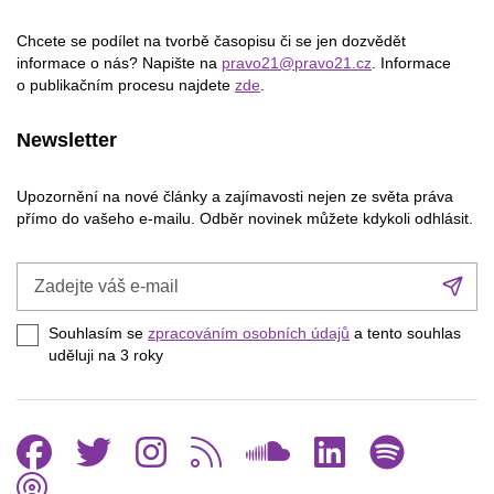
Chcete se podílet na tvorbě časopisu či se jen dozvědět
informace o nás? Napište na
pravo21@pravo21.cz
. Informace
o publikačním procesu najdete
zde
.
Newsletter
Upozornění na nové články a zajímavosti nejen ze světa práva
přímo do vašeho e-mailu. Odběr novinek můžete kdykoli odhlásit.
Zadejte
Při
váš
se
e-
Souhlasím se
zpracováním osobních údajů
a tento souhlas
mail
uděluji na 3
roky
Facebook
Twitter
Instagram
RSS
SoundCl
Linked
Spo
Podcast