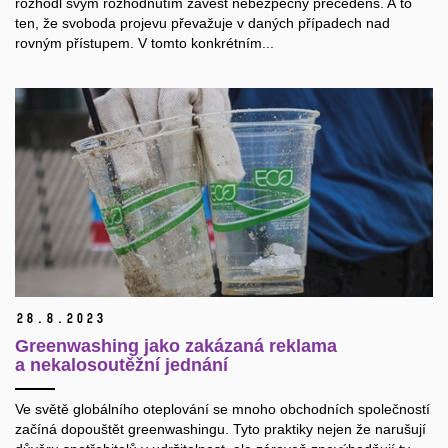
rozhodl svým rozhodnutím zavést nebezpečný precedens. A to
ten, že svoboda projevu převažuje v daných případech nad
rovným přístupem. V tomto konkrétním...
28.
8.
2023
Greenwashing jako zakázaná reklama
a nekalosoutěžní jednání
Ve světě globálního oteplování se mnoho obchodních společností
začíná dopouštět greenwashingu. Tyto praktiky nejen že narušují