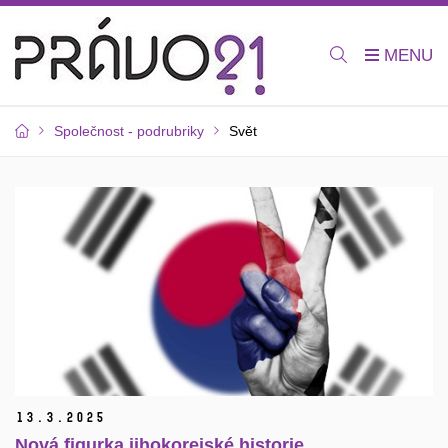
Společnost - podrubriky
Svět
13.
3.
2025
Nová figurka jihokorejské historie