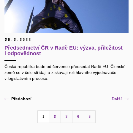
20.
2.
2022
Předsednictví ČR v Radě EU: výzva, příležitost
i odpovědnost
Česká republika bude od července předsedat Radě EU. Členské
země se v čele střídají a získávají roli hlavního vyjednavače
v legislativním procesu.
Předchozí
Další
1
2
3
4
5