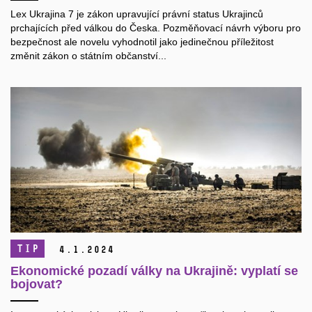
Lex Ukrajina 7 je zákon upravující právní status Ukrajinců
prchajících před válkou do Česka. Pozměňovací návrh výboru pro
bezpečnost ale novelu vyhodnotil jako jedinečnou příležitost
změnit zákon o státním občanství...
TIP
4.
1.
2024
Ekonomické pozadí války na Ukrajině: vyplatí se
bojovat?