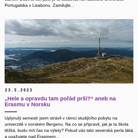
Portugalska v Lisabonu. Zamilujte...
23.
5.
2023
„Hele a opravdu tam pořád prší?“ aneb na
Erasmu v Norsku
Uplynulý semestr jsem strávil v rámci studijního pobytu na
univerzitě v norském Bergenu. Na co se připravit, jak je ta škola
těžká, budu mít čas na výlety? Pokud vás tato severská perla láká
a uvažujete nad Erasmem...