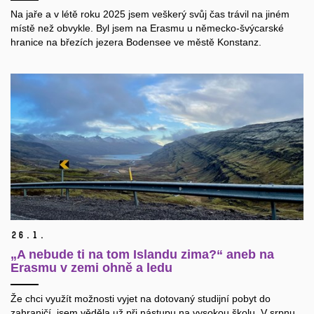
Na jaře a v létě roku 2025 jsem veškerý svůj čas trávil na jiném
místě než obvykle. Byl jsem na Erasmu u německo-švýcarské
hranice na březích jezera Bodensee ve městě Konstanz.
26.
1.
„A nebude ti na tom Islandu zima?“ aneb na
Erasmu v zemi ohně a ledu
Že chci využít možnosti vyjet na dotovaný studijní pobyt do
zahraničí, jsem věděla už při nástupu na vysokou školu. V srpnu