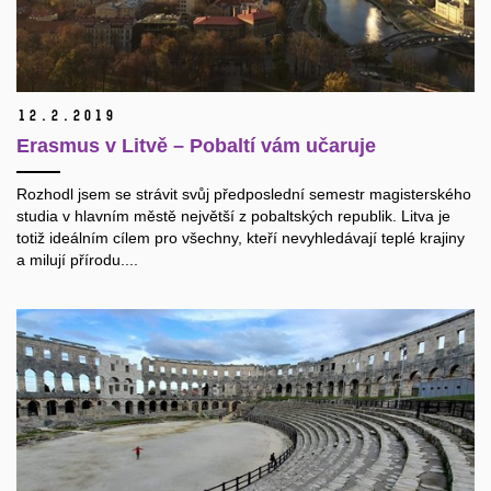
12.
2.
2019
Erasmus v Litvě – Pobaltí vám učaruje
Rozhodl jsem se strávit svůj předposlední semestr magisterského
studia v hlavním městě největší z pobaltských republik. Litva je
totiž ideálním cílem pro všechny, kteří nevyhledávají teplé krajiny
a milují přírodu....