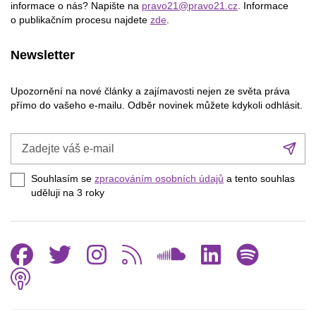
informace o nás? Napište na
pravo21@pravo21.cz
. Informace
o publikačním procesu najdete
zde
.
Newsletter
Upozornění na nové články a zajímavosti nejen ze světa práva
přímo do vašeho e-mailu. Odběr novinek můžete kdykoli odhlásit.
Zadejte
Při
váš
se
e-
Souhlasím se
zpracováním osobních údajů
a tento souhlas
mail
uděluji na 3
roky
Facebook
Twitter
Instagram
RSS
SoundCl
Linked
Spo
Podcast