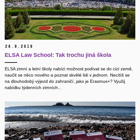
24.
9.
2019
ELSA Law School: Tak trochu jiná škola
ELSA zimní a letní školy nabízí možnost podívat se do cizí země,
naučit se něco nového a poznat skvělé lidi v jednom. Necítíš se
na dlouhodobý výjezd do zahraničí, jako je Erasmus+? Využij
nabídku týdenních zimních...