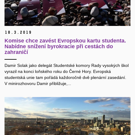
18.
3.
2019
Komise chce zavést Evropskou kartu studenta.
Nabídne snížení byrokracie při cestách do
zahraničí
Damir Solak jako delegát Studentské komory Rady vysokých škol
vyrazil na konci loňského roku do Černé Hory. Evropská
studentská unie tam pořádá každoročně dvě plenární zasedání.
V minirozhovoru Damir přibližuje,...