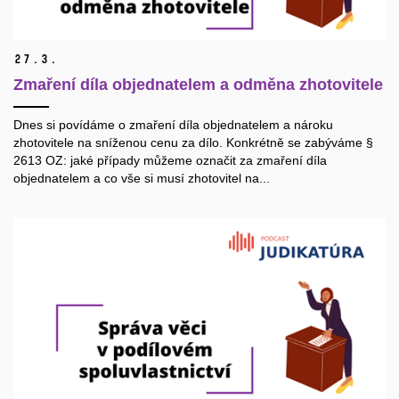
27.
3.
Zmaření díla objednatelem a odměna zhotovitele
Dnes si povídáme o zmaření díla objednatelem a nároku
zhotovitele na sníženou cenu za dílo. Konkrétně se zabýváme §
2613 OZ: jaké případy můžeme označit za zmaření díla
objednatelem a co vše si musí zhotovitel na...