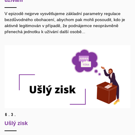
užívání
V epizodě nejprve vysvětlujeme základní parametry regulace
bezdůvodného obohacení, abychom pak mohli posoudit, kdo je
aktivně legitimován v případě, že podnájemce neoprávněně
přenechá jednotku k užívání další osobě...
6.
3.
Ušlý zisk