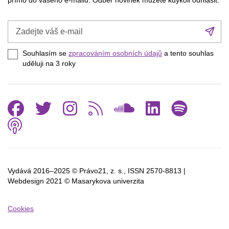
přímo do vašeho e-mailu. Odběr novinek můžete kdykoli odhlásit.
Zadejte
Při
váš
se
e-
Souhlasím se
zpracováním osobních údajů
a tento souhlas
mail
uděluji na 3
roky
Facebook
Twitter
Instagram
RSS
SoundCl
Linked
Spo
Podcast
Vydává 2016–2025 © Právo21, z. s., ISSN
2570-8813 |
Webdesign 2021 © Masarykova univerzita
Cookies