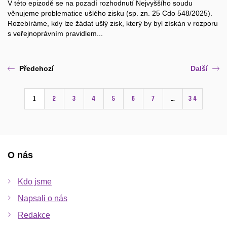
V této epizodě se na pozadí rozhodnutí Nejvyššího soudu
věnujeme problematice ušlého zisku (sp. zn. 25 Cdo 548/2025).
Rozebíráme, kdy lze žádat ušlý zisk, který by byl získán v rozporu
s veřejnoprávním pravidlem...
Předchozí
Další
1
2
3
4
5
6
7
…
34
O nás
Kdo jsme
Napsali o nás
Redakce