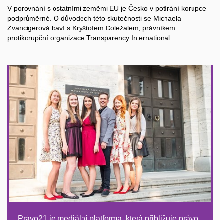
V porovnání s ostatními zeměmi EU je Česko v potírání korupce
podprůměrné. O důvodech této skutečnosti se Michaela
Zvancigerová baví s Kryštofem Doležalem, právníkem
protikorupční organizace Transparency International....
Právo21 je mediální platforma, která přibližuje právo