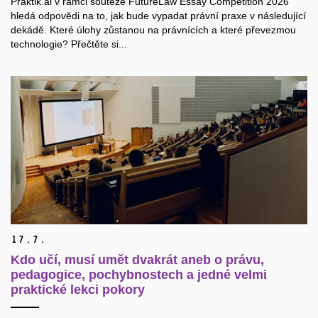
Praktik.ai v rámci soutěže FutureLaw Essay Competition 2026
hledá odpovědi na to, jak bude vypadat právní praxe v následující
dekádě. Které úlohy zůstanou na právnících a které převezmou
technologie? Přečtěte si...
17.
7.
Kdo učí, musí umět dvakrát aneb o právu,
pedagogice, pochybnostech a jedné velmi
praktické lekci pokory