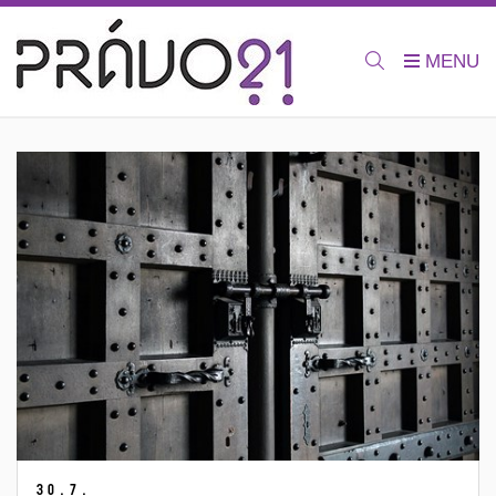
30.
7.