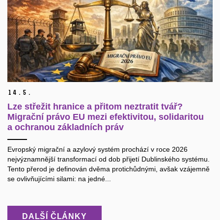
14.
5.
Lze střežit hranice a přitom neztratit tvář?
Migrační právo EU mezi efektivitou, solidaritou
a ochranou základních práv
Evropský migrační a azylový systém prochází v roce 2026
nejvýznamnější transformací od dob přijetí Dublinského systému.
Tento přerod je definován dvěma protichůdnými, avšak vzájemně
se ovlivňujícími silami: na jedné...
DALŠÍ ČLÁNKY