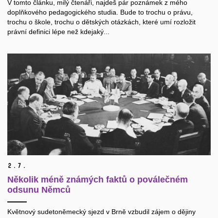
V tomto článku, milý čtenáři, najdeš pár poznámek z mého
doplňkového pedagogického studia. Bude to trochu o právu,
trochu o škole, trochu o dětských otázkách, které umí rozložit
právní definici lépe než kdejaký...
2.
7.
Několik méně známých faktů o poválečném
odsunu Němců
Květnový sudetoněmecký sjezd v Brně vzbudil zájem o dějiny