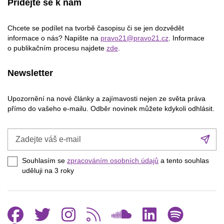
Přidejte se k nám
Chcete se podílet na tvorbě časopisu či se jen dozvědět
informace o nás? Napište na
pravo21@pravo21.cz
. Informace
o publikačním procesu najdete
zde
.
Newsletter
Upozornění na nové články a zajímavosti nejen ze světa práva
přímo do vašeho e-mailu. Odběr novinek můžete kdykoli odhlásit.
Zadejte
Při
váš
se
e-
Souhlasím se
zpracováním osobních údajů
a tento souhlas
mail
uděluji na 3
roky
Facebook
Twitter
Instagram
RSS
SoundCl
Linked
Spo