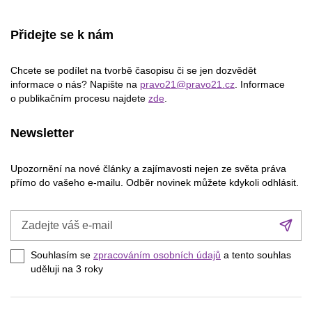
Přidejte se k nám
Chcete se podílet na tvorbě časopisu či se jen dozvědět
informace o nás? Napište na
pravo21@pravo21.cz
. Informace
o publikačním procesu najdete
zde
.
Newsletter
Upozornění na nové články a zajímavosti nejen ze světa práva
přímo do vašeho e-mailu. Odběr novinek můžete kdykoli odhlásit.
Zadejte
Při
váš
se
e-
Souhlasím se
zpracováním osobních údajů
a tento souhlas
mail
uděluji na 3
roky