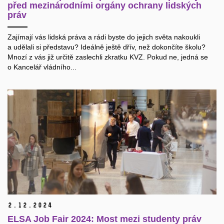
před mezinárodními orgány ochrany lidských
práv
Zajímají vás lidská práva a rádi byste do jejich světa nakoukli
a udělali si představu? Ideálně ještě dřív, než dokončíte školu?
Mnozí z vás již určitě zaslechli zkratku KVZ. Pokud ne, jedná se
o Kancelář vládního...
2.
12.
2024
ELSA Job Fair 2024: Most mezi studenty práv