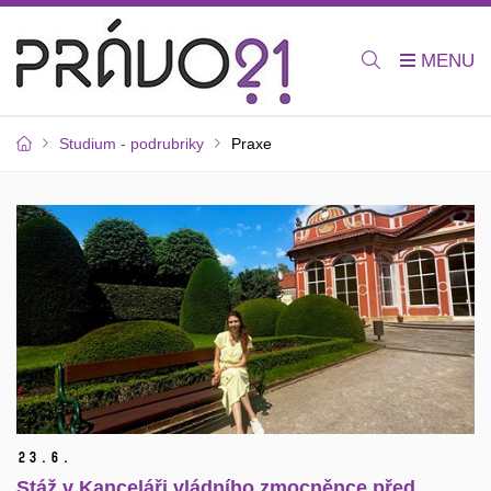
Studium - podrubriky
Praxe
23.
6.
Stáž v Kanceláři vládního zmocněnce před