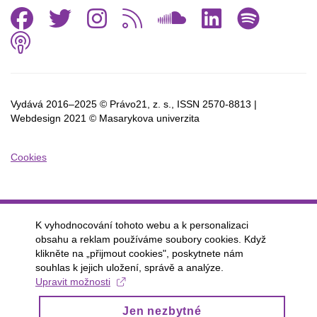
Facebook
Twitter
Instagram
RSS
SoundCl
Linked
Spo
Podcast
Vydává 2016–2025 © Právo21, z. s., ISSN
2570-8813 |
Webdesign 2021 © Masarykova univerzita
Cookies
K vyhodnocování tohoto webu a k personalizaci
obsahu a reklam používáme soubory cookies. Když
klikněte na „přijmout cookies", poskytnete nám
souhlas k jejich uložení, správě a analýze.
Upravit možnosti
Jen nezbytné