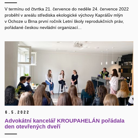
V termínu od čtvrtka 21. července do neděle 24. července 2022
proběhl v areálu střediska ekologické výchovy Kaprálův mlýn
v Ochoze u Brna první ročník Letní školy reprodukčních práv,
pořádané českou nevládní organizací...
6.
5.
2022
Advokátní kancelář KROUPAHELÁN pořádala
den otevřených dveří