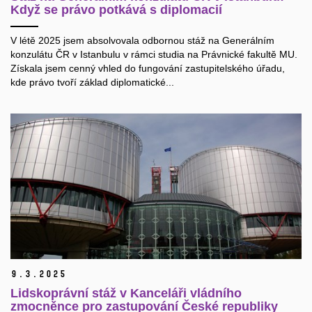
Když se právo potkává s diplomacií
V létě 2025 jsem absolvovala odbornou stáž na Generálním
konzulátu ČR v Istanbulu v rámci studia na Právnické fakultě MU.
Získala jsem cenný vhled do fungování zastupitelského úřadu,
kde právo tvoří základ diplomatické...
9.
3.
2025
Lidskoprávní stáž v Kanceláři vládního
zmocněnce pro zastupování České republiky