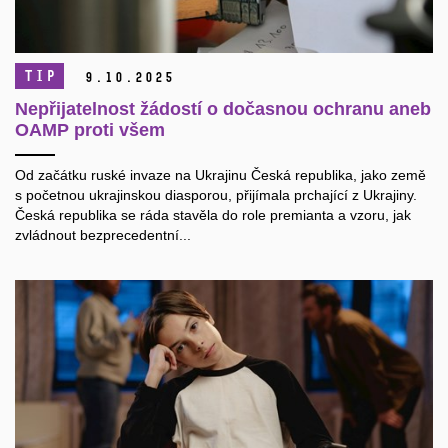
TIP
9.
10.
2025
Nepřijatelnost žádostí o dočasnou ochranu aneb
OAMP proti všem
Od začátku ruské invaze na Ukrajinu Česká republika, jako země
s početnou ukrajinskou diasporou, přijímala prchající z Ukrajiny.
Česká republika se ráda stavěla do role premianta a vzoru, jak
zvládnout bezprecedentní...