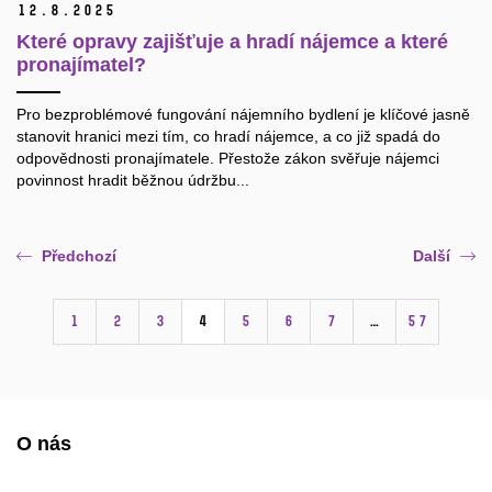
12.
8.
2025
Které opravy zajišťuje a hradí nájemce a které
pronajímatel?
Pro bezproblémové fungování nájemního bydlení je klíčové jasně
stanovit hranici mezi tím, co hradí nájemce, a co již spadá do
odpovědnosti pronajímatele. Přestože zákon svěřuje nájemci
povinnost hradit běžnou údržbu...
Předchozí
Další
1
2
3
4
5
6
7
…
57
O nás