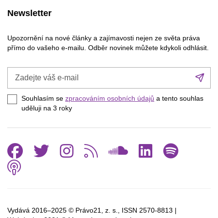
Newsletter
Upozornění na nové články a zajímavosti nejen ze světa práva
přímo do vašeho e-mailu. Odběr novinek můžete kdykoli odhlásit.
Zadejte
Při
váš
se
e-
Souhlasím se
zpracováním osobních údajů
a tento souhlas
mail
uděluji na 3
roky
Facebook
Twitter
Instagram
RSS
SoundCl
Linked
Spo
Podcast
Vydává 2016–2025 © Právo21, z. s., ISSN
2570-8813 |