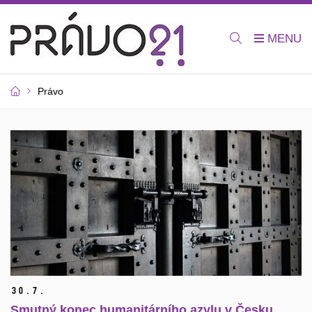
Právo
30.
7.
Smutný konec humanitárního azylu v Česku