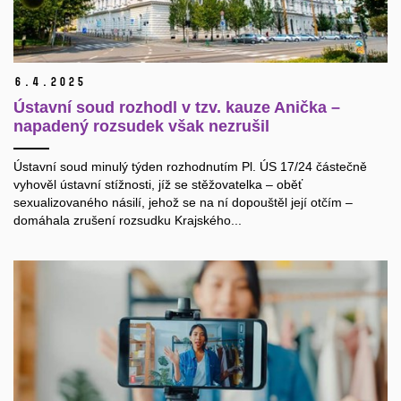
6.
4.
2025
Ústavní soud rozhodl v tzv. kauze Anička –
napadený rozsudek však nezrušil
Ústavní soud minulý týden rozhodnutím Pl. ÚS 17/24 částečně
vyhověl ústavní stížnosti, jíž se stěžovatelka – oběť
sexualizovaného násilí, jehož se na ní dopouštěl její otčím –
domáhala zrušení rozsudku Krajského...