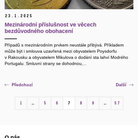
23.
1.
2025
Mezinárodní příslušnost ve věcech
bezdůvodného obohacení
Případů s mezinárodním prvkem neustále přibývá. Příkladem
může být i smlouva uzavřená mezi obyvatelem Poysdorfu
v Rakousku a obyvatelem Mikulova o dodání sta lahví Modrého
Portugalu. Smluvní strany se dohodnou,...
Předchozí
Další
1
…
5
6
7
8
9
…
57
O nás