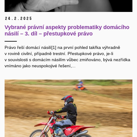
24.
2.
2025
Vybrané právní aspekty problematiky domácího
násilí – 3. díl – přestupkové právo
Právo řeší domácí násilí[1] na první pohled takřka výhradně
v rovině civilní, případně trestní. Přestupkové právo, je-li
v souvislosti s domácím násilím vůbec zmiňováno, bývá nezřídka
vnímáno jako neuspokojivé řešení,...