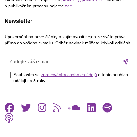
o publikačním procesu najdete
zde
.
Newsletter
Upozornění na nové články a zajímavosti nejen ze světa práva
přímo do vašeho e-mailu. Odběr novinek můžete kdykoli odhlásit.
Zadejte
Při
váš
se
e-
Souhlasím se
zpracováním osobních údajů
a tento souhlas
mail
uděluji na 3
roky
Facebook
Twitter
Instagram
RSS
SoundCl
Linked
Spo
Podcast