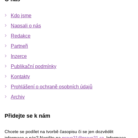
Kdo jsme
Napsali o nás
Redakce
Partneři
Inzerce
Publikační podmínky
Kontakty
Prohlášení o ochraně osobních údajů
Archiv
Přidejte se k nám
Chcete se podílet na tvorbě časopisu či se jen dozvědět
informace o nás? Napište na
pravo21@pravo21.cz
. Informace