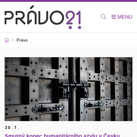
Právo
30.
7.
Smutný konec humanitárního azylu v Česku