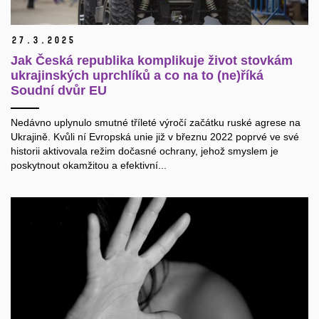
27.
3.
2025
Jak Česká republika komplikuje život stovkám
ukrajinských uprchlíků a co na to (ne)říká
Soudní dvůr EU
Nedávno uplynulo smutné tříleté výročí začátku ruské agrese na
Ukrajině. Kvůli ní Evropská unie již v březnu 2022 poprvé ve své
historii aktivovala režim dočasné ochrany, jehož smyslem je
poskytnout okamžitou a efektivní...