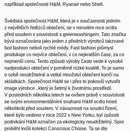
například společnosti H&M, Ryanair nebo Shell.
Švédská společnost H&M, která je v současnosti jedním
z největších řetězců oblečení, se v minulém roce ocitla
před soudem v souvislosti s greenwashingem. Tato značka
bývá označována jako jeden z předních výrobců takzvané
fast fashion neboli rychlé módy. Fast fashion průmysl
produkuje co nejvíce oblečení, v co nejkratším čase, za co
nejmenší cenu. Tento způsob výroby často vede k vysoké
nadprodukci oblečení v poměrně nízké kvalitě. To je samo
o sobě neudržitelné a velké množství oblečení končí na
skládkách. Společnost H&M se i přes to pokouší vytvořit
image výrobce , který je šetrný k životnímu prostředí.
V posledních několika letech se ovšem právě v souvislosti
se svými environmentálními snahami H&M ocitlo hned
několikrát před soudem. V návaznosti na soudní řízení,
které bylo vedeno v roce 2022 v New Yorku, byl způsob
podnikání H&M označen za ekologicky neudržitelný. Spor
proběhl kvůli kolekci Conscious Choise. Ta se dle