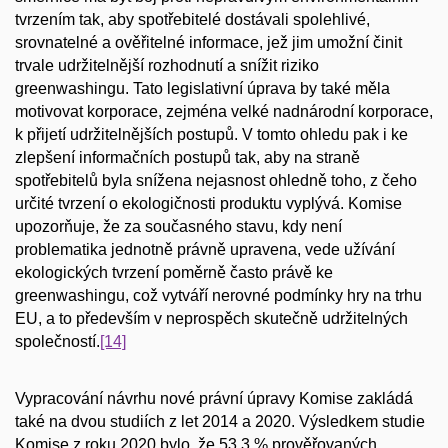
tvrzením tak, aby spotřebitelé dostávali spolehlivé,
srovnatelné a ověřitelné informace, jež jim umožní činit
trvale udržitelnější rozhodnutí a snížit riziko
greenwashingu. Tato legislativní úprava by také měla
motivovat korporace, zejména velké nadnárodní korporace,
k přijetí udržitelnějších postupů. V tomto ohledu pak i ke
zlepšení informačních postupů tak, aby na straně
spotřebitelů byla snížena nejasnost ohledně toho, z čeho
určité tvrzení o ekologičnosti produktu vyplývá. Komise
upozorňuje, že za současného stavu, kdy není
problematika jednotně právně upravena, vede užívání
ekologických tvrzení poměrně často právě ke
greenwashingu, což vytváří nerovné podmínky hry na trhu
EU, a to především v neprospěch skutečně udržitelných
společností.
[14]
Vypracování návrhu nové právní úpravy Komise zakládá
také na dvou studiích z let 2014 a 2020. Výsledkem studie
Komise z roku 2020 bylo, že 53,3 % prověřovaných