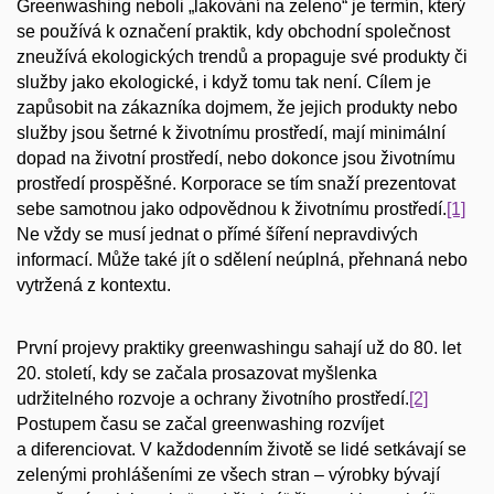
Greenwashing neboli „lakování na zeleno“ je termín, který
se používá k označení praktik, kdy obchodní společnost
zneužívá ekologických trendů a propaguje své produkty či
služby jako ekologické, i když tomu tak není. Cílem je
zapůsobit na zákazníka dojmem, že jejich produkty nebo
služby jsou šetrné k životnímu prostředí, mají minimální
dopad na životní prostředí, nebo dokonce jsou životnímu
prostředí prospěšné. Korporace se tím snaží prezentovat
sebe samotnou jako odpovědnou k životnímu prostředí.
[1]
Ne vždy se musí jednat o přímé šíření nepravdivých
informací. Může také jít o sdělení neúplná, přehnaná nebo
vytržená z kontextu.
První projevy praktiky greenwashingu sahají už do 80. let
20. století, kdy se začala prosazovat myšlenka
udržitelného rozvoje a ochrany životního prostředí.
[2]
Postupem času se začal greenwashing rozvíjet
a diferenciovat. V každodenním životě se lidé setkávají se
zelenými prohlášeními ze všech stran – výrobky bývají