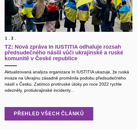
1.
3.
TZ: Nová zpráva In IUSTITIA odhaluje rozsah
předsudečného násilí vůči ukrajinské a ruské
komunitě v České republice
Aktualizovaná analýza organizace In IUSTITIA ukazuje, že ruská
invaze na Ukrajinu zásadně proměnila podobu předsudečného
násilí v Česku. Zatímco protiruské útoky po roce 2022 rychle
odezněly, protiukrajinské incidenty...
PŘEHLED VŠECH ČLÁNKŮ