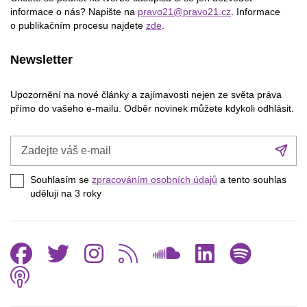
informace o nás? Napište na
pravo21@pravo21.cz
. Informace
o publikačním procesu najdete
zde
.
Newsletter
Upozornění na nové články a zajímavosti nejen ze světa práva
přímo do vašeho e-mailu. Odběr novinek můžete kdykoli odhlásit.
Zadejte
Při
váš
se
e-
Souhlasím se
zpracováním osobních údajů
a tento souhlas
mail
uděluji na 3
roky
Facebook
Twitter
Instagram
RSS
SoundCl
Linked
Spo
Podcast