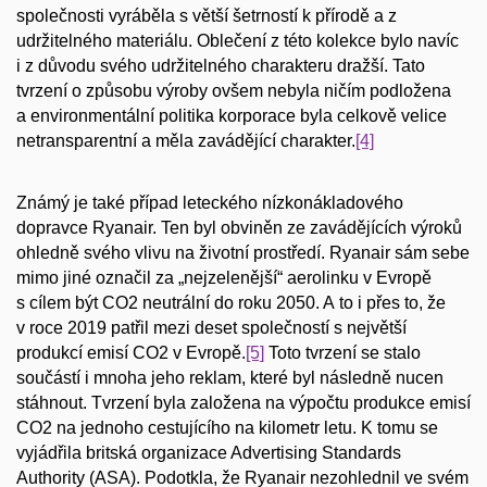
společnosti vyráběla s větší šetrností k přírodě a z
udržitelného materiálu. Oblečení z této kolekce bylo navíc
i z důvodu svého udržitelného charakteru dražší. Tato
tvrzení o způsobu výroby ovšem nebyla ničím podložena
a environmentální politika korporace byla celkově velice
netransparentní a měla zavádějící charakter.
[4]
Známý je také případ leteckého nízkonákladového
dopravce Ryanair. Ten byl obviněn ze zavádějících výroků
ohledně svého vlivu na životní prostředí. Ryanair sám sebe
mimo jiné označil za „nejzelenější“ aerolinku v Evropě
s cílem být CO2 neutrální do roku 2050. A to i přes to, že
v roce 2019 patřil mezi deset společností s největší
produkcí emisí CO2 v Evropě.
[5]
Toto tvrzení se stalo
součástí i mnoha jeho reklam, které byl následně nucen
stáhnout. Tvrzení byla založena na výpočtu produkce emisí
CO2 na jednoho cestujícího na kilometr letu. K tomu se
vyjádřila britská organizace Advertising Standards
Authority (ASA). Podotkla, že Ryanair nezohlednil ve svém