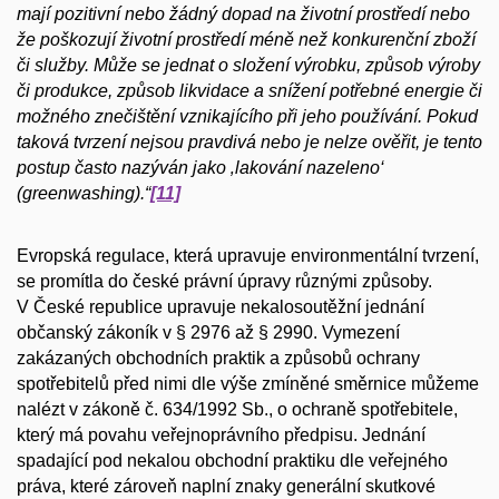
mají pozitivní nebo žádný dopad na životní prostředí nebo
že poškozují životní prostředí méně než konkurenční zboží
či služby. Může se jednat o složení výrobku, způsob výroby
či produkce, způsob likvidace a snížení potřebné energie či
možného znečištění vznikajícího při jeho používání. Pokud
taková tvrzení nejsou pravdivá nebo je nelze ověřit, je tento
postup často nazýván jako ‚lakování nazeleno‘
(greenwashing).“
[11]
Evropská regulace, která upravuje environmentální tvrzení,
se promítla do české právní úpravy různými způsoby.
V České republice upravuje nekalosoutěžní jednání
občanský zákoník v § 2976 až § 2990. Vymezení
zakázaných obchodních praktik a způsobů ochrany
spotřebitelů před nimi dle výše zmíněné směrnice můžeme
nalézt v zákoně č. 634/1992 Sb., o ochraně spotřebitele,
který má povahu veřejnoprávního předpisu. Jednání
spadající pod nekalou obchodní praktiku dle veřejného
práva, které zároveň naplní znaky generální skutkové