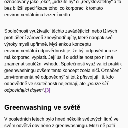
označovány jako „eko“, „udržitelný“ či „recyklovatelný“ a to
bez bližší specifikace toho, co korporaci k tomuto
environmentálnímu tvrzení vedlo.
Společnosti využívající těchto zavádějících nebo lživých
prohlášení zároveň znevýhodňují ty, které naopak své
výroky myslí upřímně. Myšlenkou konceptu
environmentální odpovědnosti je, že být odpovědnou se
má korporaci vyplatit. Její úsilí o udržitelnost pro ni má
znamenat soutěžní výhodu. Společnosti využívající praktik
greenwashingu ovšem tento koncept zcela ničí. Označení
„environmentálně odpovědný“ si totiž přisvojují i ti, kdo
odpovědně ve skutečnosti nejednají, ale „
pouze šíří
odpovídající dojem
“.
[3]
Greenwashing ve světě
V posledních letech bylo hned několik světových lídrů ve
svém odvětví obviněno z greenwashingu. Mezi ně patří