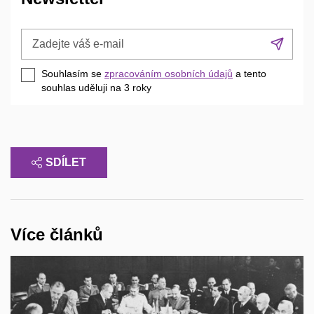
Zadejte
Přih
váš
se
e-
Souhlasím se
zpracováním osobních údajů
a tento
mail
souhlas uděluji na 3
roky
SDÍLET
Více článků