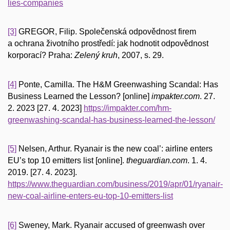
lies-companies
[3]
GREGOR, Filip.
Společenská odpovědnost firem
a ochrana životního prostředí: jak hodnotit odpovědnost
korporací?
Praha:
Zelený kruh
, 2007, s. 29.
[4]
Ponte, Camilla. The H&M Greenwashing Scandal: Has
Business Learned the Lesson? [online]
impakter.com
. 27.
2. 2023 [27. 4. 2023]
https://impakter.com/hm-
greenwashing-scandal-has-business-learned-the-lesson/
[5]
Nelsen, Arthur. Ryanair is the new coal’: airline enters
EU’s top 10 emitters list [online].
theguardian.com
. 1. 4.
2019. [27. 4. 2023].
https://www.theguardian.com/business/2019/apr/01/ryanair-
new-coal-airline-enters-eu-top-10-emitters-list
[6]
Sweney, Mark. Ryanair accused of greenwash over