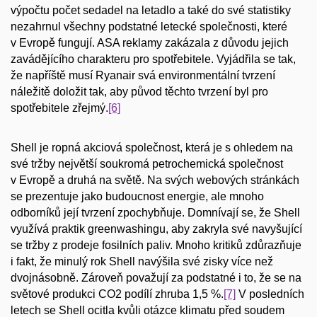
výpočtu počet sedadel na letadlo a také do své statistiky
nezahrnul všechny podstatné letecké společnosti, které
v Evropě fungují. ASA reklamy zakázala z důvodu jejich
zavádějícího charakteru pro spotřebitele. Vyjádřila se tak,
že napříště musí Ryanair svá environmentální tvrzení
náležitě doložit tak, aby původ těchto tvrzení byl pro
spotřebitele zřejmý.
[6]
Shell je ropná akciová společnost, která je s ohledem na
své tržby největší soukromá petrochemická společnost
v Evropě a druhá na světě. Na svých webových stránkách
se prezentuje jako budoucnost energie, ale mnoho
odborníků její tvrzení zpochybňuje. Domnívají se, že Shell
využívá praktik greenwashingu, aby zakryla své navyšující
se tržby z prodeje fosilních paliv. Mnoho kritiků zdůrazňuje
i fakt, že minulý rok Shell navýšila své zisky více než
dvojnásobně. Zároveň považují za podstatné i to, že se na
světové produkci CO2 podílí zhruba 1,5 %.
[7]
V posledních
letech se Shell ocitla kvůli otázce klimatu před soudem