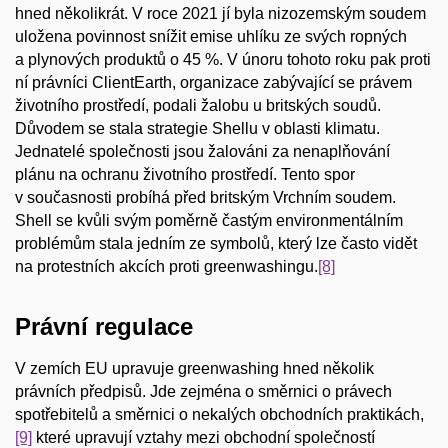
hned několikrát. V roce 2021 jí byla nizozemským soudem
uložena povinnost snížit emise uhlíku ze svých ropných
a plynových produktů o 45 %. V únoru tohoto roku pak proti
ní právníci ClientEarth, organizace zabývající se právem
životního prostředí, podali žalobu u britských soudů.
Důvodem se stala strategie Shellu v oblasti klimatu.
Jednatelé společnosti jsou žalováni za nenaplňování
plánu na ochranu životního prostředí. Tento spor
v současnosti probíhá před britským Vrchním soudem.
Shell se kvůli svým poměrně častým environmentálním
problémům stala jedním ze symbolů, který lze často vidět
na protestních akcích proti greenwashingu.
[8]
Právní regulace
V zemích EU upravuje greenwashing hned několik
právních předpisů. Jde zejména o směrnici o právech
spotřebitelů a směrnici o nekalých obchodních praktikách,
[9]
které upravují vztahy mezi obchodní společností