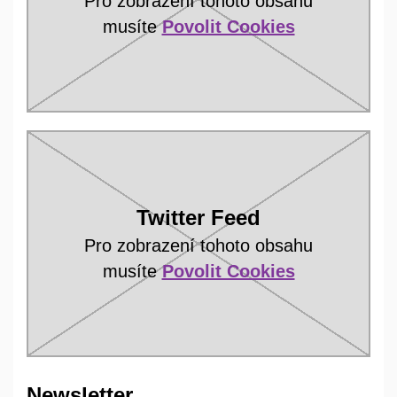
Pro zobrazení tohoto obsahu
musíte
Povolit Cookies
Twitter Feed
Pro zobrazení tohoto obsahu
musíte
Povolit Cookies
Newsletter