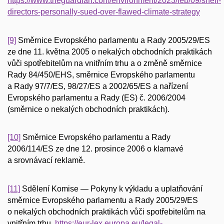
https://www.theguardian.com/environment/2023/feb/09/shell-
directors-personally-sued-over-flawed-climate-strategy
[9]
Směrnice Evropského parlamentu a Rady 2005/29/ES
ze dne 11. května 2005 o nekalých obchodních praktikách
vůči spotřebitelům na vnitřním trhu a o změně směrnice
Rady 84/450/EHS, směrnice Evropského parlamentu
a Rady 97/7/ES, 98/27/ES a 2002/65/ES a nařízení
Evropského parlamentu a Rady (ES) č. 2006/2004
(směrnice o nekalých obchodních praktikách).
[10]
Směrnice Evropského parlamentu a Rady
2006/114/ES ze dne 12. prosince 2006 o klamavé
a srovnávací reklamě.
[11]
Sdělení Komise — Pokyny k výkladu a uplatňování
směrnice Evropského parlamentu a Rady 2005/29/ES
o nekalých obchodních praktikách vůči spotřebitelům na
vnitřním trhu.
https://eur-lex.europa.eu/legal-