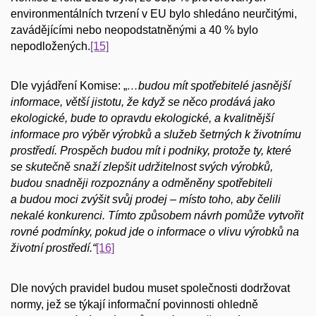
environmentálních tvrzení v EU bylo shledáno neurčitými,
zavádějícími nebo neopodstatněnými a 40 % bylo
nepodložených.
[15]
Dle vyjádření Komise: „
…budou mít spotřebitelé jasnější
informace, větší jistotu, že když se něco prodává jako
ekologické, bude to opravdu ekologické, a kvalitnější
informace pro výběr výrobků a služeb šetrných k životnímu
prostředí. Prospěch budou mít i podniky, protože ty, které
se skutečně snaží zlepšit udržitelnost svých výrobků,
budou snadněji rozpoznány a odměněny spotřebiteli
a budou moci zvýšit svůj prodej – místo toho, aby čelili
nekalé konkurenci. Tímto způsobem návrh pomůže vytvořit
rovné podmínky, pokud jde o informace o vlivu výrobků na
životní prostředí.“
[16]
Dle nových pravidel budou muset společnosti dodržovat
normy, jež se týkají informační povinnosti ohledně