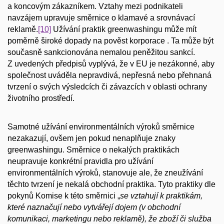
a koncovým zákazníkem. Vztahy mezi podnikateli
navzájem upravuje směrnice o klamavé a srovnávací
reklamě.
[10]
Užívání praktik greenwashingu může mít
poměrně široké dopady na pověst korporace . Ta může být
současně sankcionována nemalou peněžitou sankcí.
Z uvedených předpisů vyplývá, že v EU je nezákonné, aby
společnost uváděla nepravdivá, nepřesná nebo přehnaná
tvrzení o svých výsledcích či závazcích v oblasti ochrany
životního prostředí.
Samotné užívání environmentálních výroků směrnice
nezakazují, ovšem jen pokud nenaplňuje znaky
greenwashingu. Směrnice o nekalých praktikách
neupravuje konkrétní pravidla pro užívání
environmentálních výroků, stanovuje ale, že zneužívání
těchto tvrzení je nekalá obchodní praktika. Tyto praktiky dle
pokynů Komise k této směrnici „
se vztahují k praktikám,
které naznačují nebo vytvářejí dojem (v obchodní
komunikaci, marketingu nebo reklamě), že zboží či služba