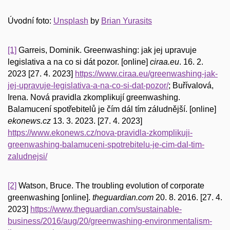
Úvodní foto:
Unsplash
by
Brian Yurasits
[1]
Garreis, Dominik. Greenwashing: jak jej upravuje
legislativa a na co si dát pozor. [online]
ciraa.eu
. 16. 2.
2023 [27. 4. 2023]
https://www.ciraa.eu/greenwashing-jak-
jej-upravuje-legislativa-a-na-co-si-dat-pozor/
; Buřívalová,
Irena. Nová pravidla zkomplikují greenwashing.
Balamucení spotřebitelů je čím dál tím záludnější. [online]
ekonews.cz
13. 3. 2023. [27. 4. 2023]
https://www.ekonews.cz/nova-pravidla-zkomplikuji-
greenwashing-balamuceni-spotrebitelu-je-cim-dal-tim-
zaludnejsi/
[2]
Watson, Bruce. The troubling evolution of corporate
greenwashing [online].
theguardian.com
20. 8. 2016. [27. 4.
2023]
https://www.theguardian.com/sustainable-
business/2016/aug/20/greenwashing-environmentalism-