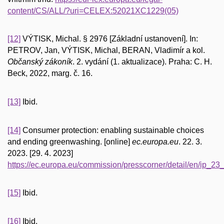
content/CS/ALL/?uri=CELEX:52021XC1229(05)
[12]
VÝTISK, Michal. § 2976 [Základní ustanovení]. In:
PETROV, Jan, VÝTISK, Michal, BERAN, Vladimír a kol.
Občanský zákoník
. 2. vydání (1. aktualizace). Praha: C. H.
Beck, 2022, marg. č. 16.
[13]
Ibid.
[14]
Consumer protection: enabling sustainable choices
and ending greenwashing. [online]
ec.europa.eu
. 22. 3.
2023. [29. 4. 2023]
https://ec.europa.eu/commission/presscorner/detail/en/ip_2
[15]
Ibid.
[16]
Ibid.