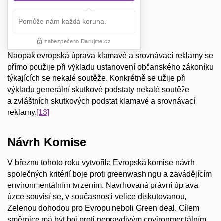
Naopak evropská úprava klamavé a srovnávací reklamy se
přímo použije při výkladu ustanovení občanského zákoníku
týkajících se nekalé soutěže. Konkrétně se užije při
výkladu generální skutkové podstaty nekalé soutěže
a zvláštních skutkových podstat klamavé a srovnávací
reklamy.
[13]
Návrh Komise
V březnu tohoto roku vytvořila Evropská komise návrh
společných kritérií boje proti greenwashingu a zavádějícím
environmentálním tvrzením. Navrhovaná právní úprava
úzce souvisí se, v současnosti velice diskutovanou,
Zelenou dohodou pro Evropu neboli Green deal. Cílem
směrnice má být boj proti nepravdivým environmentálním