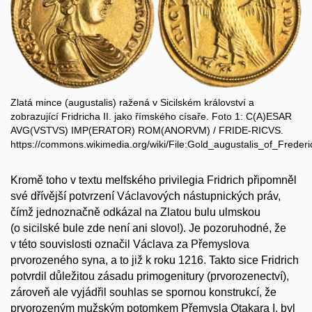
Zlatá mince (augustalis) ražená v Sicilském království a
zobrazující Fridricha II. jako římského císaře. Foto 1: C(A)ESAR
AVG(VSTVS) IMP(ERATOR) ROM(ANORVM) / FRIDE-RICVS.
https://commons.wikimedia.org/wiki/File:Gold_augustalis_of_Frederic
Kromě toho v textu melfského privilegia Fridrich připomněl
své dřívější potvrzení Václavových nástupnických práv,
čímž jednoznačně odkázal na Zlatou bulu ulmskou
(o sicilské bule zde není ani slovo!). Je pozoruhodné, že
v této souvislosti označil Václava za Přemyslova
prvorozeného syna, a to již k roku 1216. Takto sice Fridrich
potvrdil důležitou zásadu primogenitury (prvorozenectví),
zároveň ale vyjádřil souhlas se spornou konstrukcí, že
prvorozeným mužským potomkem Přemysla Otakara I. byl