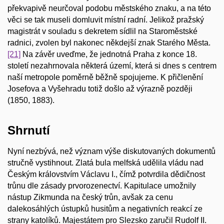
překvapivě neurčoval podobu městského znaku, a na této
věci se tak museli domluvit místní radní. Jelikož pražský
magistrát v souladu s dekretem sídlil na Staroměstské
radnici, zvolen byl nakonec někdejší znak Starého Města.
[21]
Na závěr uveďme, že jednotná Praha z konce 18.
století nezahrnovala některá území, která si dnes s centrem
naší metropole poměrně běžně spojujeme. K přičlenění
Josefova a Vyšehradu totiž došlo až výrazně později
(1850, 1883).
Shrnutí
Nyní nezbývá, než význam výše diskutovaných dokumentů
stručně vystihnout. Zlatá bula melfská udělila vládu nad
Českým královstvím Václavu I., čímž potvrdila dědičnost
trůnu dle zásady prvorozenectví. Kapitulace umožnily
nástup Zikmunda na český trůn, avšak za cenu
dalekosáhlých ústupků husitům a negativních reakcí ze
strany katolíků. Majestátem pro Slezsko zaručil Rudolf II.