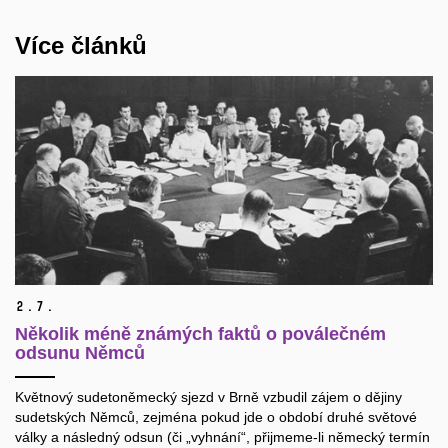
Více článků
2.
7.
Několik méně známých faktů o poválečném
odsunu Němců
Květnový sudetoněmecký sjezd v Brně vzbudil zájem o dějiny
sudetských Němců, zejména pokud jde o období druhé světové
války a následný odsun (či „vyhnání“, přijmeme-li německý termín