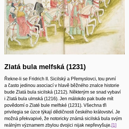
Zlatá bula melfská (1231)
Řekne-li se Fridrich II. Sicilský a Přemyslovci, tou první
a často jedinou asociací v hlavě běžného znalce historie
bude Zlatá bula sicilská (1212). Některým se snad vybaví
i Zlatá bula ulmská (1216). Jen málokdo pak bude mít
povědomí o Zlaté bule melfské (1231). Všechna tři
privilegia se úzce týkají dědičnosti českého království. Je
možná překvapivé, že notoricky známá sicilská bula svým
reálným významem zbylou dvojici nijak nepřevyšuje.
[1]