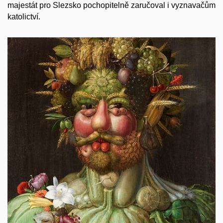
majestát pro Slezsko pochopitelně zaručoval i vyznavačům
katolictví.