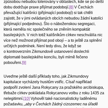
způsobou nebudou tolerovány v oblastech, kde se po delší
dobu dodržuje praxe přijímat podobojí.
[8]
V Čechách
převažující kališníci (přijímající podobojí) si tak chtěli
zajistit, že v jimi ovládaných obcích nebudou žádní katolíci
(přijímající podjednou). Šlo o náboženskou segregaci,
která neměla nic společného se zněním kompaktát
basilejských. V nich totiž kališníkům církev neschválila nic
více než možnost přijímat pod obojí – a to ještě za splnění
určitých podmínek. Není tedy divu, že když se
o kontroverzním Zikmundově ustanovení doslechli
diplomaté basilejského koncilu, byli mírně řečeno
pobouřeni.
[9]
Uveďme ještě další příklady toho, jak Zikmundovy
kapitulace vycházely husitům vstříc. Císař například
podpořil zvolení Jana Rokycany za pražského arcibiskupa,
třebaže církev pokládala Rokycanovu volbu z roku 1435 za
nelegitimní.
[10]
Vyhověl také nacionalisticky laděnému
požadavku,
„aby v Čechách žádný cizozemec na úřadě