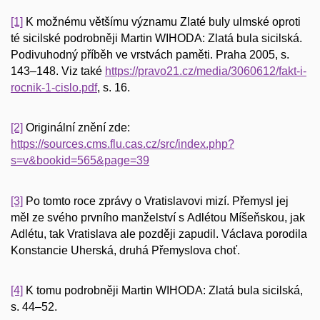
[1]
K možnému většímu významu Zlaté buly ulmské oproti
té sicilské podrobněji Martin WIHODA: Zlatá bula sicilská.
Podivuhodný příběh ve vrstvách paměti. Praha 2005, s.
143–148. Viz také
https://pravo21.cz/media/3060612/fakt-i-
rocnik-1-cislo.pdf
, s. 16.
[2]
Originální znění zde:
https://sources.cms.flu.cas.cz/src/index.php?
s=v&bookid=565&page=39
[3]
Po tomto roce zprávy o Vratislavovi mizí. Přemysl jej
měl ze svého prvního manželství s Adlétou Míšeňskou, jak
Adlétu, tak Vratislava ale později zapudil. Václava porodila
Konstancie Uherská, druhá Přemyslova choť.
[4]
K tomu podrobněji Martin WIHODA: Zlatá bula sicilská,
s. 44–52.