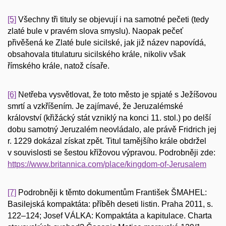
[5]
Všechny tři tituly se objevují i na samotné pečeti (tedy
zlaté bule v pravém slova smyslu). Naopak pečeť
přivěšená ke Zlaté bule sicilské, jak již název napovídá,
obsahovala titulaturu sicilského krále, nikoliv však
římského krále, natož císaře.
[6]
Netřeba vysvětlovat, že toto město je spjaté s Ježíšovou
smrtí a vzkříšením. Je zajímavé, že Jeruzalémské
království (křižácký stát vzniklý na konci 11. stol.) po delší
dobu samotný Jeruzalém neovládalo, ale právě Fridrich jej
r. 1229 dokázal získat zpět. Titul tamějšího krále obdržel
v souvislosti se šestou křížovou výpravou. Podrobněji zde:
https://www.britannica.com/place/kingdom-of-Jerusalem
[7]
Podrobněji k těmto dokumentům František ŠMAHEL:
Basilejská kompaktáta: příběh deseti listin. Praha 2011, s.
122–124; Josef VÁLKA: Kompaktáta a kapitulace. Charta