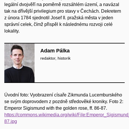
legální dvojvěří na poměrně rozsáhlém území, a navázal
tak na dřívější privilegium pro stavy v Čechách. Dekretem
z února 1784 sjednotil Josef II. pražská města v jeden
správní celek, čímž přispěl k následnému rozvoji celé
lokality.
Adam Pálka
redaktor, historik
Úvodní foto: Vyobrazení císaře Zikmunda Lucemburského
se svým doprovodem z pozdně středověké kroniky. Foto 2:
Emperor Sigismund with the golden rose, ff. 86-87.
https://commons.wikimedia.org/wiki/File:Emperor_Sigismund
87.jpg