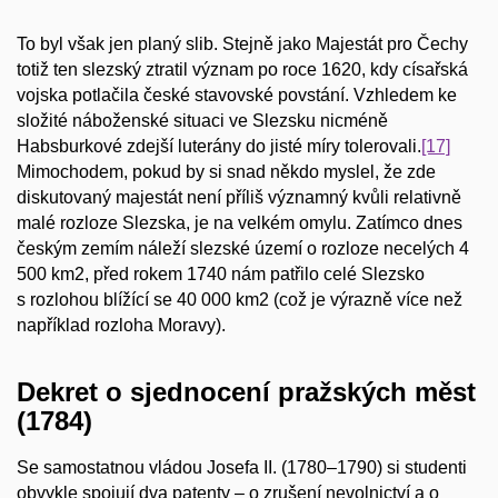
To byl však jen planý slib. Stejně jako Majestát pro Čechy
totiž ten slezský ztratil význam po roce 1620, kdy císařská
vojska potlačila české stavovské povstání. Vzhledem ke
složité náboženské situaci ve Slezsku nicméně
Habsburkové zdejší luterány do jisté míry tolerovali.
[17]
Mimochodem, pokud by si snad někdo myslel, že zde
diskutovaný majestát není příliš významný kvůli relativně
malé rozloze Slezska, je na velkém omylu. Zatímco dnes
českým zemím náleží slezské území o rozloze necelých 4
500 km2, před rokem 1740 nám patřilo celé Slezsko
s rozlohou blížící se 40 000 km2 (což je výrazně více než
například rozloha Moravy).
Dekret o sjednocení pražských měst
(1784)
Se samostatnou vládou Josefa II. (1780–1790) si studenti
obvykle spojují dva patenty – o zrušení nevolnictví a o