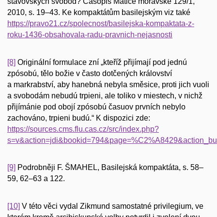
stavovských svobod? Časopis Matice moravské 129/1,
2010, s. 19–43. Ke kompaktátům basilejským viz také
https://pravo21.cz/spolecnost/basilejska-kompaktata-z-
roku-1436-obsahovala-radu-pravnich-nejasnosti
[8]
Originální formulace zní „kteříž přijímají pod jednú
zpósobú, tělo božie v často dotčených království
a markrabství, aby hanebná nebyla směsice, proti jich vuoli
a svobodám nebudú trpieni, ale toliko v miestech, v nichž
přijímánie pod obojí zpósobú časuov prvních nebylo
zachováno, trpieni budú.“ K dispozici zde:
https://sources.cms.flu.cas.cz/src/index.php?
s=v&action=jdi&bookid=794&page=%C2%A8429&action
[9]
Podrobněji F. ŠMAHEL, Basilejská kompaktáta, s. 58–
59, 62–63 a 122.
[10]
V této věci vydal Zikmund samostatné privilegium, ve