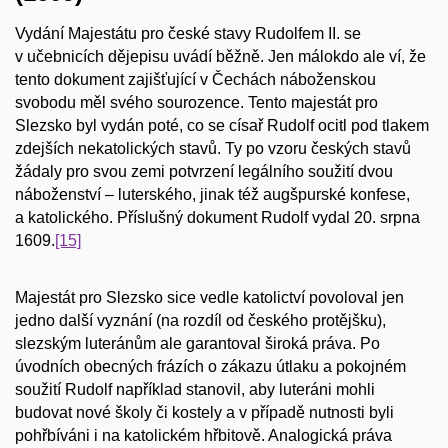
Vydání Majestátu pro české stavy Rudolfem II. se
v učebnicích dějepisu uvádí běžně. Jen málokdo ale ví, že
tento dokument zajišťující v Čechách náboženskou
svobodu měl svého sourozence. Tento majestát pro
Slezsko byl vydán poté, co se císař Rudolf ocitl pod tlakem
zdejších nekatolických stavů. Ty po vzoru českých stavů
žádaly pro svou zemi potvrzení legálního soužití dvou
náboženství – luterského, jinak též augšpurské konfese,
a katolického. Příslušný dokument Rudolf vydal 20. srpna
1609.
[15]
Majestát pro Slezsko sice vedle katolictví povoloval jen
jedno další vyznání (na rozdíl od českého protějšku),
slezským luteránům ale garantoval široká práva. Po
úvodních obecných frázích o zákazu útlaku a pokojném
soužití Rudolf například stanovil, aby luteráni mohli
budovat nové školy či kostely a v případě nutnosti byli
pohřbíváni i na katolickém hřbitově. Analogická práva