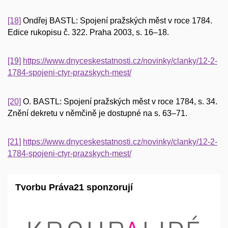
[18]
Ondřej BASTL: Spojení pražských měst v roce 1784.
Edice rukopisu č. 322. Praha 2003, s. 16–18.
[19]
https://www.dnyceskestatnosti.cz/novinky/clanky/12-2-
1784-spojeni-ctyr-prazskych-mest/
[20]
O. BASTL: Spojení pražských měst v roce 1784, s. 34.
Znění dekretu v němčině je dostupné na s. 63–71.
[21]
https://www.dnyceskestatnosti.cz/novinky/clanky/12-2-
1784-spojeni-ctyr-prazskych-mest/
Tvorbu Práva21 sponzorují