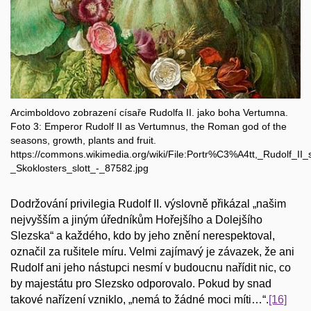
Arcimboldovo zobrazení císaře Rudolfa II. jako boha Vertumna.
Foto 3: Emperor Rudolf II as Vertumnus, the Roman god of the
seasons, growth, plants and fruit.
https://commons.wikimedia.org/wiki/File:Portr%C3%A4tt,_Rudolf_
_Skoklosters_slott_-_87582.jpg
Dodržování privilegia Rudolf II. výslovně přikázal „našim
nejvyšším a jiným úředníkům Hořejšího a Dolejšího
Slezska“ a každého, kdo by jeho znění nerespektoval,
označil za rušitele míru. Velmi zajímavý je závazek, že ani
Rudolf ani jeho nástupci nesmí v budoucnu nařídit nic, co
by majestátu pro Slezsko odporovalo. Pokud by snad
takové nařízení vzniklo, „nemá to žádné moci míti…“.
[16]