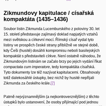
Zikmundovy kapitulace / císařská
kompaktáta (1435–1436)
Soubor listin Zikmunda Lucemburského z poloviny 30. let
15. století představuje zajímavý doklad napjatých vztahů
mezi světskou a církevní mocí. Římský císař vydal tyto
listiny ve prospěch české strany přibližně ve stejné době,
kdy Češi (husité) dosáhli kompromisu neboli basilejských
kompaktát s představiteli církve. Není ostatně náhodou, že
Zikmundovým listinám se začalo brzy po jejich vydání říkat
compactata cum imperatore
, tedy kompaktáta císařská.
Tyto dokumenty lze též nazývat kapitulacemi. Obsahovaly
totiž dalekosáhlé ústupky, bez nichž by husité nepřijali
Zikmunda za českého krále.
[7]
Patrně nejvýznamnějším (a nejkontroverznějším) z těchto
ústupků bylo ustanovení, že osoby přijímající pod jednou