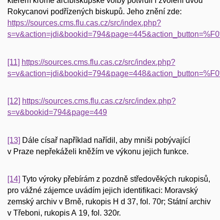
kterém kromě arcibiskupské volby potvrdil i zvolení dvou
Rokycanovi podřízených biskupů. Jeho znění zde:
https://sources.cms.flu.cas.cz/src/index.php?
s=v&action=jdi&bookid=794&page=445&action_button
[11]
https://sources.cms.flu.cas.cz/src/index.php?
s=v&action=jdi&bookid=794&page=448&action_button
[12]
https://sources.cms.flu.cas.cz/src/index.php?
s=v&bookid=794&page=449
[13]
Dále císař například nařídil, aby mniši pobývající
v Praze nepřekáželi kněžím ve výkonu jejich funkce.
[14]
Tyto výroky přebírám z pozdně středověkých rukopisů,
pro vážné zájemce uvádím jejich identifikaci: Moravský
zemský archiv v Brně, rukopis H d 37, fol. 70r; Státní archiv
v Třeboni, rukopis A 19, fol. 320r.