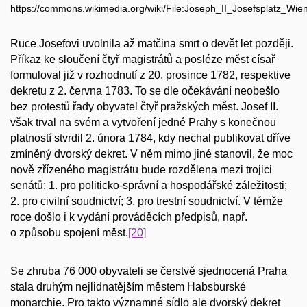
https://commons.wikimedia.org/wiki/File:Joseph_II_Josefsplatz_Wie
Ruce Josefovi uvolnila až matčina smrt o devět let později.
Příkaz ke sloučení čtyř magistrátů a posléze měst císař
formuloval již v rozhodnutí z 20. prosince 1782, respektive
dekretu z 2. června 1783. To se dle očekávání neobešlo
bez protestů řady obyvatel čtyř pražských měst. Josef II.
však trval na svém a vytvoření jedné Prahy s konečnou
platností stvrdil 2. února 1784, kdy nechal publikovat dříve
zmíněný dvorský dekret. V něm mimo jiné stanovil, že moc
nově zřízeného magistrátu bude rozdělena mezi trojici
senátů: 1. pro politicko-správní a hospodářské záležitosti;
2. pro civilní soudnictví; 3. pro trestní soudnictví. V témže
roce došlo i k vydání prováděcích předpisů, např.
o způsobu spojení měst.
[20]
Se zhruba 76 000 obyvateli se čerstvě sjednocená Praha
stala druhým nejlidnatějším městem Habsburské
monarchie. Pro takto významné sídlo ale dvorský dekret