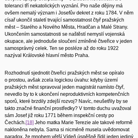
toleranci tří nekatolických vyznání. Pro naše dějiny má
ovšem nemalý význam i Josefův dekret z roku 1784. V něm
císař ukončil staletí trvající samostatnost čtyř pražských
měst – Starého a Nového Města, Hradčan a Malé Strany.
Ukončením samostatnosti se naštěstí nemyslí vojenská
okupace, ale jednoduše sloučení zmíněné čtveřice v jeden
samosprávný celek. Ten se posléze až do roku 1922
nazýval Královské hlavní město Praha.
Rozhodnutí sjednotit čtveřici pražských měst se opíralo
o prostou, avšak zcela logickou úvahu: kdyby území
pražských měst spravoval jeden magistrát namísto čtyř,
nevedlo by to k ukončení neproduktivních kompetenčních
sporů, které brzdily zdejší rozvoj? Navíc, neušetřily by se
takto značné finanční prostředky? V tomto duchu uvažoval
sám Josef již roku 1771 během inspekční cesty po
Čechách.
[18]
Jeho matka Marie Terezie ale takové reformě
nakloněna nebyla. Sama si nicméně musela uvědomovat
paradox, že mnohem větší Vídeň úspěšně řídil jeden jediný