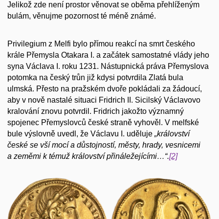
Jelikož zde není prostor věnovat se oběma přehlíženým
bulám, věnujme pozornost té méně známé.
Privilegium z Melfi bylo přímou reakcí na smrt českého
krále Přemysla Otakara I. a začátek samostatné vlády jeho
syna Václava I. roku 1231. Nástupnická práva Přemyslova
potomka na český trůn již kdysi potvrdila Zlatá bula
ulmská. Přesto na pražském dvoře pokládali za žádoucí,
aby v nově nastalé situaci Fridrich II. Sicilský Václavovo
kralování znovu potvrdil. Fridrich jakožto významný
spojenec Přemyslovců české straně vyhověl. V melfské
bule výslovně uvedl, že Václavu I. uděluje
„království
české se vší mocí a důstojností, městy, hrady, vesnicemi
a zeměmi k témuž království přináležejícími…“.
[2]