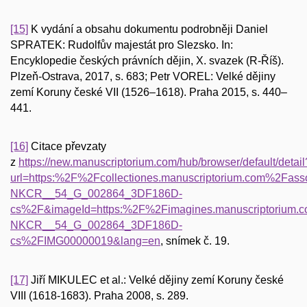
[15]
K vydání a obsahu dokumentu podrobněji Daniel
SPRATEK: Rudolfův majestát pro Slezsko. In:
Encyklopedie českých právních dějin, X. svazek (R-Říš).
Plzeň-Ostrava, 2017, s. 683; Petr VOREL: Velké dějiny
zemí Koruny české VII (1526–1618). Praha 2015, s. 440–
441.
[16]
Citace převzaty
z
https://new.manuscriptorium.com/hub/browser/default/detail
url=https:%2F%2Fcollectiones.manuscriptorium.com
NKCR__54_G_002864_3DF186D-
cs%2F&imageId=https:%2F%2Fimagines.manuscriptorium
NKCR__54_G_002864_3DF186D-
cs%2FIMG00000019&lang=en
, snímek č. 19.
[17]
Jiří MIKULEC et al.: Velké dějiny zemí Koruny české
VIII (1618-1683). Praha 2008, s. 289.