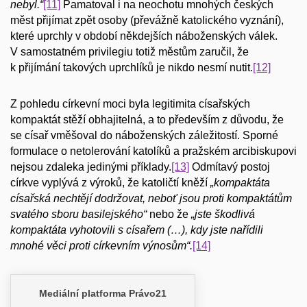
nebyl.“
[11]
Pamatoval i na neochotu mnohých českých
měst přijímat zpět osoby (převážně katolického vyznání),
které uprchly v období někdejších náboženských válek.
V samostatném privilegiu totiž městům zaručil, že
k přijímání takových uprchlíků je nikdo nesmí nutit.
[12]
Z pohledu církevní moci byla legitimita císařských
kompaktát stěží obhajitelná, a to především z důvodu, že
se císař vměšoval do náboženských záležitostí. Sporné
formulace o netolerování katolíků a pražském arcibiskupovi
nejsou zdaleka jedinými příklady.
[13]
Odmítavý postoj
církve vyplývá z výroků, že katoličtí kněží
„kompaktáta
císařská nechtějí dodržovat, neboť jsou proti kompaktátům
svatého sboru basilejského“
nebo že
„jste škodlivá
kompaktáta vyhotovili s císařem (…), kdy jste nařídili
mnohé věci proti církevním výnosům“.
[14]