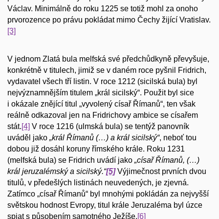
Václav. Minimálně do roku 1225 se totiž mohl za onoho
prvorozence po právu pokládat mimo Čechy žijící Vratislav.
[3]
V jednom Zlatá bula melfská své předchůdkyně převyšuje,
konkrétně v titulech, jimiž se v daném roce pyšnil Fridrich,
vydavatel všech tří listin. V roce 1212 (sicilská bula) byl
nejvýznamnějším titulem „král sicilský“. Použit byl sice
i okázale znějící titul „vyvolený císař Římanů“, ten však
reálně odkazoval jen na Fridrichovy ambice se císařem
stát.
[4]
V roce 1216 (ulmská bula) se tentýž panovník
uváděl jako
„král Římanů (…) a král sicilský“
, neboť tou
dobou již dosáhl koruny římského krále. Roku 1231
(melfská bula) se Fridrich uvádí jako
„císař Římanů, (…)
král jeruzalémský a sicilský.“
[5]
Výjimečnost prvních dvou
titulů, v předešlých listinách neuvedených, je zjevná.
Zatímco „císař Římanů“ byl mnohými pokládán za nejvyšší
světskou hodnost Evropy, titul krále Jeruzaléma byl úzce
spjat s působením samotného Ježíše.
[6]