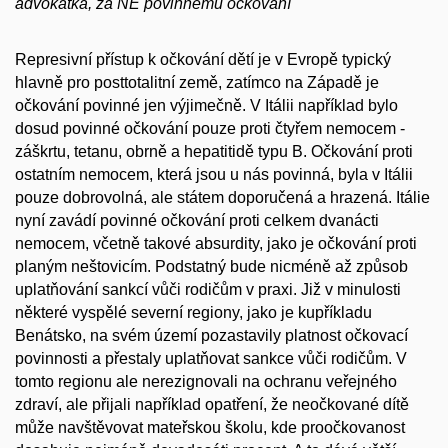
advokátka, za NE povinnému očkování
Represivní přístup k očkování dětí je v Evropě typický
hlavně pro posttotalitní země, zatímco na Západě je
očkování povinné jen výjimečně. V Itálii například bylo
dosud povinné očkování pouze proti čtyřem nemocem -
záškrtu, tetanu, obrně a hepatitidě typu B. Očkování proti
ostatním nemocem, která jsou u nás povinná, byla v Itálii
pouze dobrovolná, ale státem doporučená a hrazená. Itálie
nyní zavádí povinné očkování proti celkem dvanácti
nemocem, včetně takové absurdity, jako je očkování proti
planým neštovicím. Podstatný bude nicméně až způsob
uplatňování sankcí vůči rodičům v praxi. Již v minulosti
některé vyspělé severní regiony, jako je kupříkladu
Benátsko, na svém území pozastavily platnost očkovací
povinnosti a přestaly uplatňovat sankce vůči rodičům. V
tomto regionu ale nerezignovali na ochranu veřejného
zdraví, ale přijali například opatření, že neočkované dítě
může navštěvovat mateřskou školu, kde proočkovanost