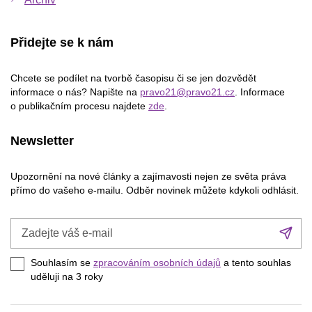
Přidejte se k nám
Chcete se podílet na tvorbě časopisu či se jen dozvědět
informace o nás? Napište na
pravo21@pravo21.cz
. Informace
o publikačním procesu najdete
zde
.
Newsletter
Upozornění na nové články a zajímavosti nejen ze světa práva
přímo do vašeho e-mailu. Odběr novinek můžete kdykoli odhlásit.
Zadejte
Při
váš
se
e-
Souhlasím se
zpracováním osobních údajů
a tento souhlas
mail
uděluji na 3
roky