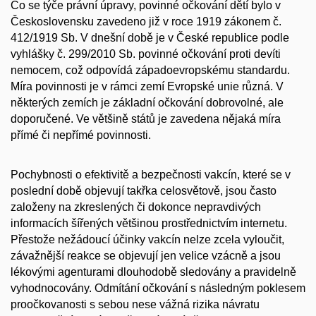
Co se týče právní úpravy, povinné očkování dětí bylo v
Československu zavedeno již v roce 1919 zákonem č.
412/1919 Sb. V dnešní době je v České republice podle
vyhlášky č. 299/2010 Sb. povinné očkování proti devíti
nemocem, což odpovídá západoevropskému standardu.
Míra povinnosti je v rámci zemí Evropské unie různá. V
některých zemích je základní očkování dobrovolné, ale
doporučené. Ve většině států je zavedena nějaká míra
přímé či nepřímé povinnosti.
Pochybnosti o efektivitě a bezpečnosti vakcín, které se v
poslední době objevují takřka celosvětově, jsou často
založeny na zkreslených či dokonce nepravdivých
informacích šířených většinou prostřednictvím internetu.
Přestože nežádoucí účinky vakcín nelze zcela vyloučit,
závažnější reakce se objevují jen velice vzácně a jsou
lékovými agenturami dlouhodobě sledovány a pravidelně
vyhodnocovány. Odmítání očkování s následným poklesem
proočkovanosti s sebou nese vážná rizika návratu