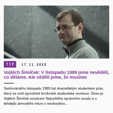
TIP
17.
11.
2025
Vojtěch Šimíček: V listopadu 1989 jsme nevěděli,
co děláme. Ale věděli jsme, že musíme
Sedmnáctého listopadu 1989 byl dvacetiletým studentem práv,
který se ocitl uprostřed brněnské studentské revoluce. Dnes je
Vojtěch Šimíček soudcem Nejvyššího správního soudu a o
tehdejší atmosféře mluví s neobvyklou...