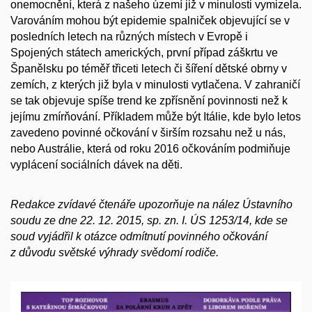
onemocnění, která z našeho území již v minulosti vymizela.
Varováním mohou být epidemie spalniček objevující se v
posledních letech na různých místech v Evropě i
Spojených státech amerických, první případ záškrtu ve
Španělsku po téměř třiceti letech či šíření dětské obrny v
zemích, z kterých již byla v minulosti vytlačena. V zahraničí
se tak objevuje spíše trend ke zpřísnění povinnosti než k
jejímu zmírňování. Příkladem může být Itálie, kde bylo letos
zavedeno povinné očkování v širším rozsahu než u nás,
nebo Austrálie, která od roku 2016 očkováním podmiňuje
vyplácení sociálních dávek na děti.
Redakce zvídavé čtenáře upozorňuje na nález Ústavního
soudu ze dne 22. 12. 2015, sp. zn. I. ÚS 1253/14, kde se
soud vyjádřil k otázce odmítnutí povinného očkování
z důvodu světské výhrady svědomí rodiče.