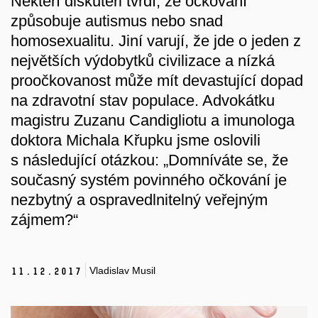
Někteří diskutéři tvrdí, že očkování
způsobuje autismus nebo snad
homosexualitu. Jiní varují, že jde o jeden z
největších výdobytků civilizace a nízká
proočkovanost může mít devastující dopad
na zdravotní stav populace. Advokátku
magistru Zuzanu Candigliotu a imunologa
doktora Michala Křupku jsme oslovili
s následující otázkou: „Domníváte se, že
současný systém povinného očkování je
nezbytný a ospravedlnitelný veřejným
zájmem?“
Vladislav Musil
11.
12.
2017