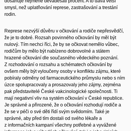
dosahuje nejméně devadesáti procent. A to dává větší
smysl, než uplatňování represe, zastrašování a trestání
rodin.
Represe nezvýší důvěru v očkování a rodiče nepřesvědčí,
že je to dobré. Rozsah povinného očkování by měl být
nulový. Tím nechci říci, že by se očkovat nemělo vůbec,
rodičům by mělo být nabízeno dobrovolné a státem
hrazené očkování dle současného vědeckého poznání.
Z rozhodování o rozsahu a schématech očkování by
ovšem měly být vyloučeny osoby v konfliktu zájmu, které
pobíraly odměny od farmaceutického průmyslu nebo s ním
úzce spolupracovaly a prosazovaly jeho zájmy, zejména
pak představitelé České vakcinologické společnosti. Ti
mají negativní vliv na systém očkování v České republice.
Je správné a přirozené, že o očkování rozhodují rodiče a
že se v péči o své děti řídí svým svědomím. Také je
správné, aby před tím dostali od svého lékaře a
z informačních kampaní všechny potřebné a vyvážené