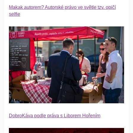
Makak autorem? Autorské právo ve světle tzv. opičí
selfie
DobroKáva podle práva s Liborem Hořením