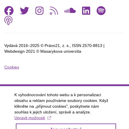
Facebook
Twitter
Instagram
RSS
SoundCl
Linked
Spo
Podcast
Vydává 2016–2025 © Právo21, z. s., ISSN
2570-8813 |
Webdesign 2021 © Masarykova univerzita
Cookies
K vyhodnocování tohoto webu a k personalizaci
obsahu a reklam používáme soubory cookies. Když
klikněte na „přijmout cookies", poskytnete nám
souhlas k jejich uložení, správě a analýze.
Upravit možnosti