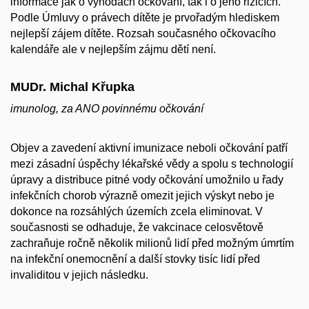
informace jak o výhodách očkování, tak i o jeho rizicích.
Podle Úmluvy o právech dítěte je prvořadým hlediskem
nejlepší zájem dítěte. Rozsah současného očkovacího
kalendáře ale v nejlepším zájmu dětí není.
MUDr. Michal Křupka
imunolog, za ANO povinnému očkování
Objev a zavedení aktivní imunizace neboli očkování patří
mezi zásadní úspěchy lékařské vědy a spolu s technologií
úpravy a distribuce pitné vody očkování umožnilo u řady
infekčních chorob výrazně omezit jejich výskyt nebo je
dokonce na rozsáhlých územích zcela eliminovat. V
současnosti se odhaduje, že vakcinace celosvětově
zachraňuje ročně několik milionů lidí před možným úmrtím
na infekční onemocnění a další stovky tisíc lidí před
invaliditou v jejich následku.