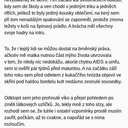
kdy sem do školy a ven chodil v jediným triku a jedněch
riflích, jelikož to byly jediný kousky oblečení, na kerý sem
při tom nenadálým spakování se zapomněl, protože zrovna
ležely v koši na špinavý prádlo. A brácha měl všechny
svoje hadry na intru.
To, že i teplý lidi se můžou dostat na brněnský práva,
ačkoliv mě matka nutnou část mýho života utvrzovala
v tom, že nikdy nic nedokážu, akorát chytnu AIDS a umřu,
sem si ověřil pár týdnů před maturitou. A na začátku září
toho roku sem před odletem z kukaččího hnízda objevil ve
skříni pod haldou bordelu kufr nedávno zesnulé sousedky.
Odklopil sem jeho prohnuté víko a přejel pohledem po
změti látkovejch uzlíčků. Jo, tekly mně z toho slzy, ale
rozhodl sem se, že tuhle i ostatní vzpomínky prostě musím
zavřít, počkám, až to cvakne, a napořád se s nima
rozloučím.