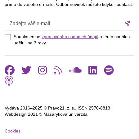
přímo do vašeho e-mailu. Odběr novinek můžete kdykoli odhlásit.
Zadejte
Při
váš
se
e-
Souhlasím se
zpracováním osobních údajů
a tento souhlas
mail
uděluji na 3
roky
Facebook
Twitter
Instagram
RSS
SoundCl
Linked
Spo
Podcast
Vydává 2016–2025 © Právo21, z. s., ISSN
2570-8813 |
Webdesign 2021 © Masarykova univerzita
Cookies