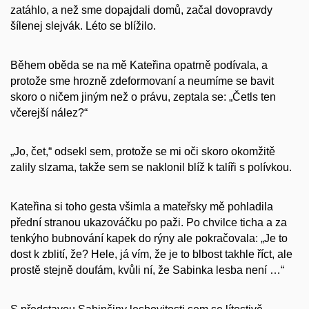
zatáhlo, a než sme dopajdali domů, začal dovopravdy
šílenej slejvák. Léto se blížilo.
Během oběda se na mě Kateřina opatrně podívala, a
protože sme hrozně zdeformovaní a neumíme se bavit
skoro o ničem jiným než o právu, zeptala se: „Četls ten
včerejší nález?“
„Jo, čet,“ odsekl sem, protože se mi oči skoro okomžitě
zalily slzama, takže sem se naklonil blíž k talíři s polívkou.
Kateřina si toho gesta všimla a mateřsky mě pohladila
přední stranou ukazováčku po paži. Po chvilce ticha a za
tenkýho bubnování kapek do rýny ale pokračovala: „Je to
dost k zblití, že? Hele, já vím, že je to blbost takhle říct, ale
prostě stejně doufám, kvůli ní, že Sabinka lesba není …“