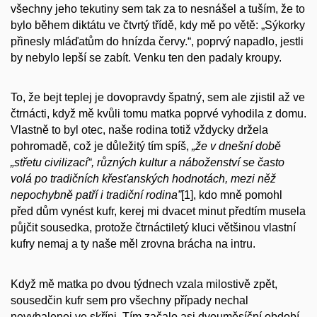
všechny jeho tekutiny sem tak za to nesnášel a tuším, že to
bylo během diktátu ve čtvrtý třídě, kdy mě po větě: „Sýkorky
přinesly mláďatům do hnízda červy.“, poprvý napadlo, jestli
by nebylo lepší se zabít. Venku ten den padaly kroupy.
To, že bejt teplej je dovopravdy špatný, sem ale zjistil až ve
čtrnácti, když mě kvůli tomu matka poprvé vyhodila z domu.
Vlastně to byl otec, naše rodina totiž vždycky držela
pohromadě, což je důležitý tím spíš,
„že v dnešní době
„střetu civilizací“, různých kultur a náboženství se často
volá po tradičních křesťanských hodnotách, mezi něž
nepochybně patří i tradiční rodina”
[1], kdo mně pomohl
před dům vynést kufr, kerej mi dvacet minut předtím musela
půjčit sousedka, protože čtrnáctiletý kluci většinou vlastní
kufry nemaj a ty naše měl zrovna brácha na intru.
Když mě matka po dvou týdnech vzala milostivě zpět,
sousedčin kufr sem pro všechny případy nechal
nevybalenej ve skříni. Tím začalo asi dvouměsíční období,