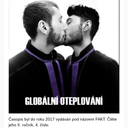
Časopis byl do roku 2017 vydáván pod názvem FAKT. Čtěte
jeho II. ročník, 4. číslo.