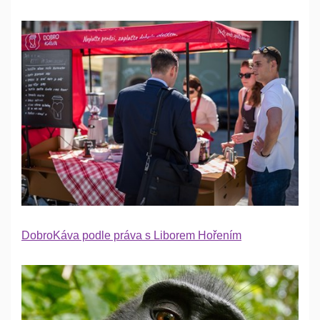
DobroKáva podle práva s Liborem Hořením