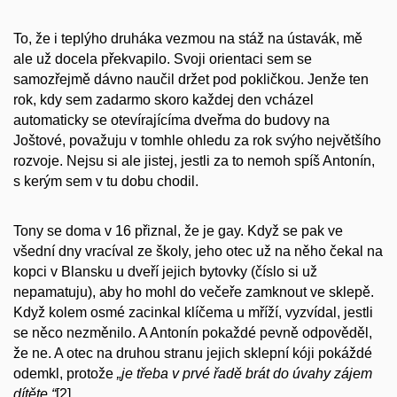
To, že i teplýho druháka vezmou na stáž na ústavák, mě
ale už docela překvapilo. Svoji orientaci sem se
samozřejmě dávno naučil držet pod pokličkou. Jenže ten
rok, kdy sem zadarmo skoro každej den vcházel
automaticky se otevírajícíma dveřma do budovy na
Joštové, považuju v tomhle ohledu za rok svýho největšího
rozvoje. Nejsu si ale jistej, jestli za to nemoh spíš Antonín,
s kerým sem v tu dobu chodil.
Tony se doma v 16 přiznal, že je gay. Když se pak ve
všední dny vracíval ze školy, jeho otec už na něho čekal na
kopci v Blansku u dveří jejich bytovky (číslo si už
nepamatuju), aby ho mohl do večeře zamknout ve sklepě.
Když kolem osmé zacinkal klíčema u mříží, vyzvídal, jestli
se něco nezměnilo. A Antonín pokaždé pevně odpověděl,
že ne. A otec na druhou stranu jejich sklepní kóji pokáždé
odemkl, protože
„je třeba v prvé řadě brát do úvahy zájem
dítěte.“
[2]