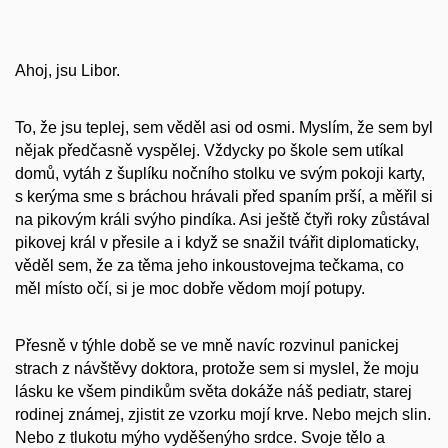
Ahoj, jsu Libor.
To, že jsu teplej, sem věděl asi od osmi. Myslím, že sem byl
nějak předčasně vyspělej. Vždycky po škole sem utíkal
domů, vytáh z šuplíku nočního stolku ve svým pokoji karty,
s kerýma sme s bráchou hrávali před spaním prší, a měřil si
na pikovým králi svýho pindíka. Asi ještě čtyři roky zůstával
pikovej král v přesile a i když se snažil tvářit diplomaticky,
věděl sem, že za těma jeho inkoustovejma tečkama, co
měl místo očí, si je moc dobře vědom mojí potupy.
Přesně v týhle době se ve mně navíc rozvinul panickej
strach z návštěvy doktora, protože sem si myslel, že moju
lásku ke všem pindikům světa dokáže náš pediatr, starej
rodinej známej, zjistit ze vzorku mojí krve. Nebo mejch slin.
Nebo z tlukotu mýho vyděšenýho srdce. Svoje tělo a