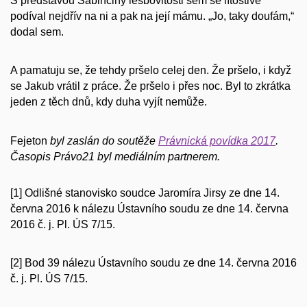
S představou Sabinčiny lesbovitosti sem se lítostivě
podíval nejdřív na ni a pak na její mámu. „Jo, taky doufám,“
dodal sem.
A pamatuju se, že tehdy pršelo celej den. Že pršelo, i když
se Jakub vrátil z práce. Že pršelo i přes noc. Byl to zkrátka
jeden z těch dnů, kdy duha vyjít nemůže.
Fejeton
byl zaslán do soutěže
Právnická povídka 2017
.
Časopis Právo21 byl mediálním partnerem.
[1]
Odlišné stanovisko soudce Jaromíra Jirsy ze dne 14.
června 2016 k nálezu Ústavního soudu ze dne 14. června
2016 č. j. Pl. ÚS 7/15.
[2]
Bod 39 nálezu Ústavního soudu ze dne 14. června 2016
č. j. Pl. ÚS 7/15.