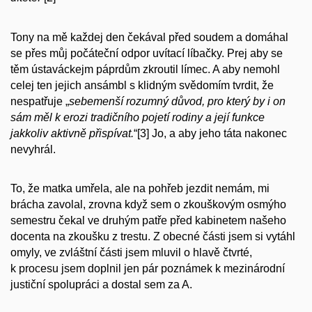
Tony na mě každej den čekával před soudem a domáhal
se přes můj počáteční odpor uvítací líbačky. Prej aby se
těm ústaváckejm páprdům zkroutil límec. A aby nemohl
celej ten jejich ansámbl s klidným svědomím tvrdit, že
nespatřuje „
sebemenší rozumný důvod, pro který by i on
sám měl k erozi tradičního pojetí rodiny a její funkce
jakkoliv aktivně přispívat.
“[3] Jo, a aby jeho táta nakonec
nevyhrál.
To, že matka umřela, ale na pohřeb jezdit nemám, mi
brácha zavolal, zrovna když sem o zkouškovým osmýho
semestru čekal ve druhým patře před kabinetem našeho
docenta na zkoušku z trestu. Z obecné části jsem si vytáhl
omyly, ve zvláštní části jsem mluvil o hlavě čtvrté,
k procesu jsem doplnil jen pár poznámek k mezinárodní
justiční spolupráci a dostal sem za A.