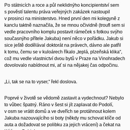
Po státnicích a roce a půl neklidnýho koncipientství sem
s pověstí talentu práva veřejných zakázek nastoupil
v prosinci na ministerstvo. Hned první den mi kolegyně z
kanclu taktně naznačila, že se mnou očividně (troufl sem si
vedle pracovního komplu postavit rámeček s fotkou svýho
současnýho přítele Jakuba) není něco v pořádku. Jakub si
sice ještě dodělával doktorát na právech, dávno ale patřil
k tomu, čemu se v kuloárech říkalo „teplá, plzeňská klika“,
což mu vedle vlastnictví dvou bytů v Praze na Vinohradech
dovolovalo nabídnout mi, ať si na nějakej čas odpočinu.
„Li, tak se na to vyser,“ řekl doslova.
Poprvé v životě se vědomě zastavit a vydechnout? Nebylo
to vůbec špatný. Ráno v šest si jít zaplavat do Podolí,
v osm se vrátit domů a ve dveřích se protáhnout kolem
Jakuba nazouvajícího si boty (někdy mu schovat klíče od
auta a dožadovat se polibku za jejich vrácení) a čekat na