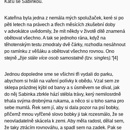
Káťu se Sabinkou.
Kateřina byla jedna z nemála mých spolužaček, keré si po
pěti letech na právech a třech měsících zkušební doby
v advokátce uvědomily, že mít někdy v životě dítě znamená
obětovat všechno. A tak se jednoho rána, když na
těhotenským testu zmodraly dvě čárky, rozhodla nesáhnout
po ramínku z věšáku a obětovat všechno rovnou. Ono
stejně
„žije stále více osob samostatně (tzv. singles).“
[4]
Jednou dopoledne sme se všichni tři vydali do parku,
abychom si hráli na vaření polívky k obědu. Vzal sem ze
sklepa prázdnej kýbl od barvy a s úsměvem se díval, jak
do něj Sabinka zbrkle hází stébla trávy, kerý nemilosrdně
trhala svýma drobnýma rukama, a něco si u toho sama pro
sebe mumlá. Řek sem jí, aby si dala pozor na psí bobky,
přičemž mnou vyřčené slovo bobky ji tak rozesmálo, že se
neovladatelně skácela k zemi. Aby měla radost, dělal sem,
že taky ztrácím rovnováhu, a spadl sem na zadek. Pak se