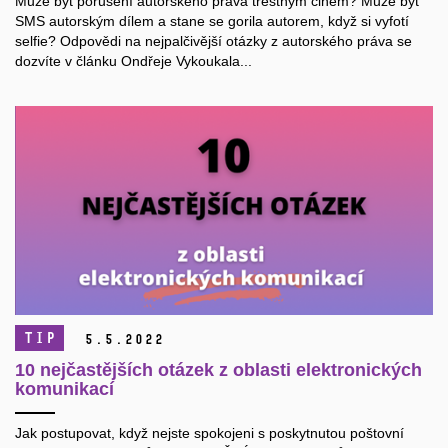
Může být porušení autorského práva trestným činem? Může být
SMS autorským dílem a stane se gorila autorem, když si vyfotí
selfie? Odpovědi na nejpalčivější otázky z autorského práva se
dozvíte v článku Ondřeje Vykoukala...
TIP
5.
5.
2022
10 nejčastějších otázek z oblasti elektronických
komunikací
Jak postupovat, když nejste spokojeni s poskytnutou poštovní