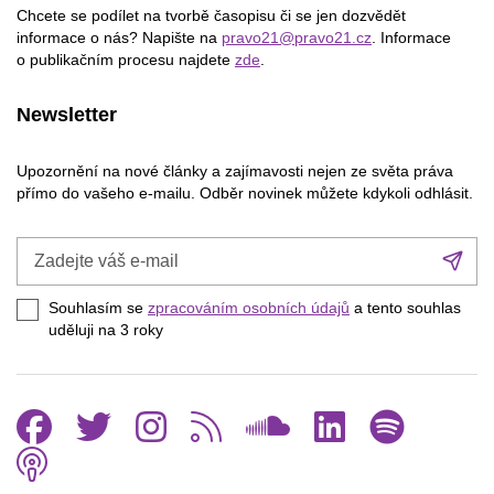
Chcete se podílet na tvorbě časopisu či se jen dozvědět
informace o nás? Napište na
pravo21@pravo21.cz
. Informace
o publikačním procesu najdete
zde
.
Newsletter
Upozornění na nové články a zajímavosti nejen ze světa práva
přímo do vašeho e-mailu. Odběr novinek můžete kdykoli odhlásit.
Zadejte
Při
váš
se
e-
Souhlasím se
zpracováním osobních údajů
a tento souhlas
mail
uděluji na 3
roky
Facebook
Twitter
Instagram
RSS
SoundCl
Linked
Spo
Podcast