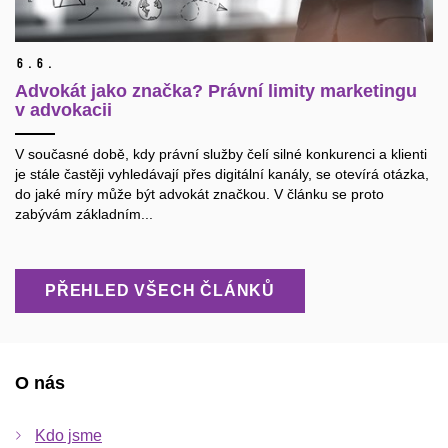
6.
6.
Advokát jako značka? Právní limity marketingu
v advokacii
V současné době, kdy právní služby čelí silné konkurenci a klienti
je stále častěji vyhledávají přes digitální kanály, se otevírá otázka,
do jaké míry může být advokát značkou. V článku se proto
zabývám základním...
PŘEHLED VŠECH ČLÁNKŮ
O nás
Kdo jsme