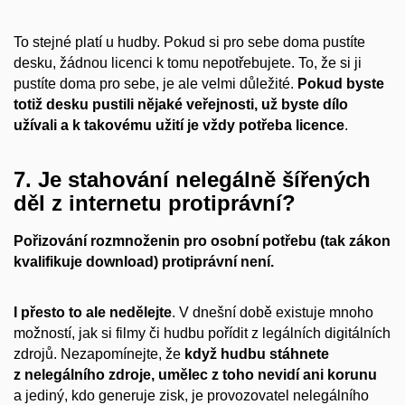
To stejné platí u hudby. Pokud si pro sebe doma pustíte
desku, žádnou licenci k tomu nepotřebujete. To, že si ji
pustíte doma pro sebe, je ale velmi důležité.
Pokud byste
totiž desku pustili nějaké veřejnosti, už byste dílo
užívali a k takovému užití je vždy potřeba licence
.
7. Je stahování nelegálně šířených
děl z internetu protiprávní?
Pořizování rozmnoženin pro osobní potřebu (tak zákon
kvalifikuje download) protiprávní není.
I přesto to ale nedělejte
. V dnešní době existuje mnoho
možností, jak si filmy či hudbu pořídit z legálních digitálních
zdrojů. Nezapomínejte, že
když hudbu stáhnete
z nelegálního zdroje, umělec z toho nevidí ani korunu
a jediný, kdo generuje zisk, je provozovatel nelegálního