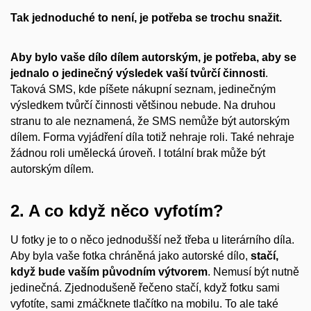
Tak jednoduché to není, je potřeba se trochu snažit.
Aby bylo vaše dílo dílem autorským, je potřeba, aby se
jednalo o jedinečný výsledek vaší tvůrčí činnosti
.
Taková SMS, kde píšete nákupní seznam, jedinečným
výsledkem tvůrčí činnosti většinou nebude. Na druhou
stranu to ale neznamená, že SMS nemůže být autorským
dílem. Forma vyjádření díla totiž nehraje roli. Také nehraje
žádnou roli umělecká úroveň. I totální brak může být
autorským dílem.
2. A co když něco vyfotím?
U fotky je to o něco jednodušší než třeba u literárního díla.
Aby byla vaše fotka chráněná jako autorské dílo,
stačí,
když bude vaším původním výtvorem
. Nemusí být nutně
jedinečná. Zjednodušeně řečeno stačí, když fotku sami
vyfotíte, sami zmáčknete tlačítko na mobilu. To ale také