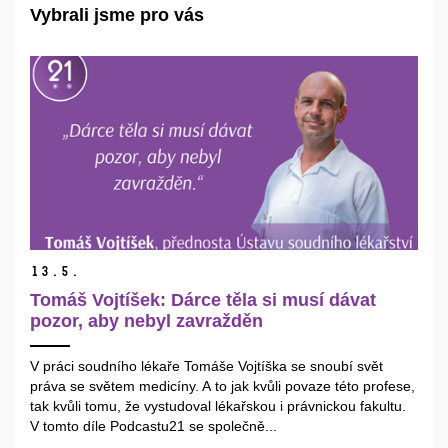
Vybrali jsme pro vás
13.
5.
Tomáš Vojtíšek: Dárce těla si musí dávat
pozor, aby nebyl zavražděn
V práci soudního lékaře Tomáše Vojtíška se snoubí svět
práva se světem medicíny. A to jak kvůli povaze této profese,
tak kvůli tomu, že vystudoval lékařskou i právnickou fakultu.
V tomto díle Podcastu21 se společně...