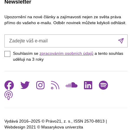
Newsletter
Upozornění na nové články a zajímavosti nejen ze světa práva
přímo do vašeho e-mailu. Odběr novinek můžete kdykoli odhlásit.
Zadejte
Při
váš
se
e-
Souhlasím se
zpracováním osobních údajů
a tento souhlas
mail
uděluji na 3
roky
Facebook
Twitter
Instagram
RSS
SoundCl
Linked
Spo
Podcast
Vydává 2016–2025 © Právo21, z. s., ISSN
2570-8813 |
Webdesign 2021 © Masarykova univerzita