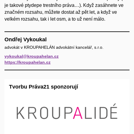
je takové ptydepe trestního práva…). Když zasáhnete ve
značném rozsahu, můžete dostat až pět let, a když ve
velkém rozsahu, tak i let osm, a to už není málo.
Ondřej Vykoukal
advokát v KROUPAHELÁN advokátní kancelář, s.r.o.
vykoukal@kroupahelan.cz
https://kroupahelan.cz
Tvorbu Práva21 sponzorují