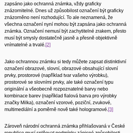
zapsáno jako ochranná známka, vždy graficky
znázornitelné. Dnes už způsobilost označení být graficky
znázorněno není rozhodující. To ale neznamená, že
všechna označení nyní mohou být zapsána jako ochranná
známka. Označení nemusí být zachytitelné zrakem, přesto
musí být smysly dostatečně jasně a přesně objektivně
vnímatelné a trvalé.
[2]
Jako ochrannou známku si tedy můžete zapsat distinktivní
označení obrazové, slovní, obrazové obsahující slovní
prvky, prostorové (například tvar vašeho výrobku),
prostorové se slovními prvky, ale také označení typu
originální a všeobecně rozpoznatelné barvy nebo
kombinace barev (například fialová barva pro výrobky
značky Milka), označení vzorové, poziční, zvukové,
multimediální a poměrně nově také hologramové.
[3]
Zároveň národní ochranná známka přihlašovaná v České
republice musí splňovat podmínky zápisné způsobilosti