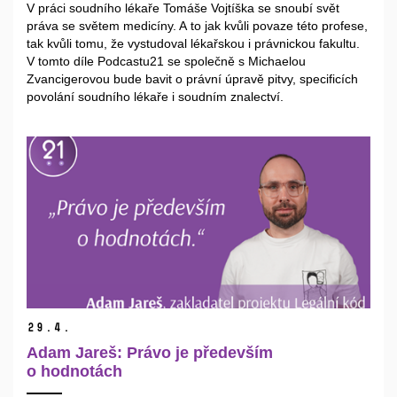
V práci soudního lékaře Tomáše Vojtíška se snoubí svět
práva se světem medicíny. A to jak kvůli povaze této profese,
tak kvůli tomu, že vystudoval lékařskou i právnickou fakultu.
V tomto díle Podcastu21 se společně s Michaelou
Zvancigerovou bude bavit o právní úpravě pitvy, specificích
povolání soudního lékaře i soudním znalectví.
29.
4.
Adam Jareš: Právo je především
o hodnotách