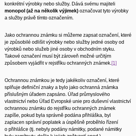
konkrétní výrobky nebo služby. Dává svému majiteli
monopol (až na několik výjimek)
označovat tyto výrobky
a služby právě tímto označením.
Jako ochrannou známku si můžeme zapsat označení, které
je způsobilé odlišit výrobky nebo služby jedné osoby od
výrobků nebo služeb jiné osoby v obchodním styku.
Takové označení musí být zároveň možné určitým
způsobem vyjádřit v rejstříku ochranných známek.
[1]
Ochrannou známkou je tedy jakékoliv označení, které
splňuje definiční znaky a bylo jako ochranná známka
příslušným úřadem zapsáno. Úřad průmyslového
vlastnictví nebo Úřad Evropské unie pro duševní vlastnictví
ochrannou známku do rejstříku ochranných známek
zapíše, pokud byla správně podána přihláška, byl
zaplacen správní poplatek a úspěšně proběhlo řízení
o přihlášce (tj. nebyly podány námitky, podané námitky