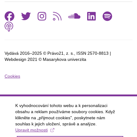
Facebook
Twitter
Instagram
RSS
SoundCl
Linked
Spo
Podcast
Vydává 2016–2025 © Právo21, z. s., ISSN
2570-8813 |
Webdesign 2021 © Masarykova univerzita
Cookies
K vyhodnocování tohoto webu a k personalizaci
obsahu a reklam používáme soubory cookies. Když
klikněte na „přijmout cookies", poskytnete nám
souhlas k jejich uložení, správě a analýze.
Upravit možnosti