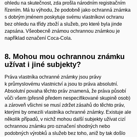
ohledu na skutečnost, zda prošla národním registračním
řízením. Má tu výhodu, že podobně jako ochranná známka
s dobrým jménem poskytuje svému vlastníkovi ochranu
bez ohledu na třídy zboží a služeb, pro které byla jinde
zapsána. Všeobecně známou ochrannou známkou je
například označení Coca-Cola.
8. Mohou mou ochrannou známku
užívat i jiné subjekty?
Práva vlastníka ochranné známky jsou právy
k průmyslovému vlastnictví a jsou to práva absolutní.
Absolutní povaha těchto práv znamená, že práva působí
vůči všem (přesně předem nespecifikované skupině osob)
a zároveň všichni se musí zdržet zásahů do těchto práv,
kterými by omezili vlastníka ochranné známky. Existuje ale
několik případů, v nichž mohou další subjekty užívat cizí
ochrannou známku pro označení shodných nebo
podobných výrobků a služeb bez toho, aniž by tak došlo