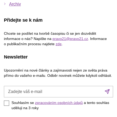
Archiv
Přidejte se k nám
Chcete se podílet na tvorbě časopisu či se jen dozvědět
informace o nás? Napište na
pravo21@pravo21.cz
. Informace
o publikačním procesu najdete
zde
.
Newsletter
Upozornění na nové články a zajímavosti nejen ze světa práva
přímo do vašeho e-mailu. Odběr novinek můžete kdykoli odhlásit.
Zadejte
Při
váš
se
e-
Souhlasím se
zpracováním osobních údajů
a tento souhlas
mail
uděluji na 3
roky