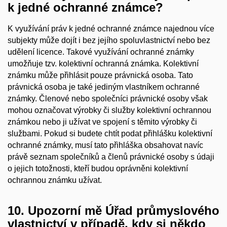
k jedné ochranné známce?
K využívání práv k jedné ochranné známce najednou více
subjekty může dojít i bez jejího spoluvlastnictví nebo bez
udělení licence. Takové využívání ochranné známky
umožňuje tzv. kolektivní ochranná známka. Kolektivní
známku může přihlásit pouze právnická osoba. Tato
právnická osoba je také jediným vlastníkem ochranné
známky. Členové nebo společníci právnické osoby však
mohou označovat výrobky či služby kolektivní ochrannou
známkou nebo ji užívat ve spojení s těmito výrobky či
službami. Pokud si budete chtít podat přihlášku kolektivní
ochranné známky, musí tato přihláška obsahovat navíc
právě seznam společníků a členů právnické osoby s údaji
o jejich totožnosti, kteří budou oprávněni kolektivní
ochrannou známku užívat.
10. Upozorní mě Úřad průmyslového
vlastnictví v případě, kdy si někdo