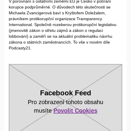
V porovnání s ostatními zeměmi EU je Česko v potírání
korupce podprůměrné. O důvodech této skutečnosti se
Michaela Zvancigerová baví s Kryštofem Doležalem,
právníkem protikorupční organizace Transparency
International. Společně rozeberou protikorupční legislativu
(jmenovitě zákon o střetu zájmů a zákon o regulaci
lobbování) a zaměří se na aktuální problematiku návrhu
zákona o státních zaměstnancích. To vše v novém díle
Podcasty21.
Facebook Feed
Pro zobrazení tohoto obsahu
musíte
Povolit Cookies