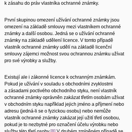
k zásahu do práv vlastníka ochranné známky.
První skupinou omezení užívání ochranné známky jsou
omezení na základě smlouvy mezi vlastníkem ochranné
známky a další osobou. Jedná se o užívání ochranné
známky na základě udělení licence. V tomto případě
vlastník ochranné známky udělí na základě licenční
smlouvy zájemci možnost svou ochrannou známku užívat
pro své výrobky a služby.
Existují ale i zákonné licence k ochranným známkám.
Pokud je užívání v souladu s obchodními zvyklostmi
a zásadami poctivého obchodního styku, není vlastník
ochranné známky oprávněn zakázat třetím osobám užívat
v obchodním styku například jejich jméno a příjmení nebo
adresu (jedná-li se o fyzickou osobu) nebo nemůže
vlastník ochranné známky zakázat její užití třetí osobou,
pokud je to nezbytné pro označení účelu výrobku nebo
služby této třetí osoby.
[8]
V druhém zmíněném případě se