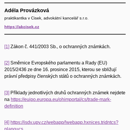
Adéla Provázková
praktikantka v Cisek, advokátní kancelář s.r.o.
https://akcisek.cz
[1]
Zákon č. 441/2003 Sb., o ochranných známkách.
[2]
Směrnice Evropského parlamentu a Rady (EU)
2015/2436 ze dne 16. prosince 2015, kterou se sbližují
právní předpisy členských států o ochranných známkách.
[3]
Příklady jednotlivých druhů ochranných známek nejdete
na
https://euipo.europa.eu/ohimportal/cs/trade-mark-
definition
[4]
https://isdv.upv.cz/webapp/!webapp.hxnices.tridntcs?
plang=cs