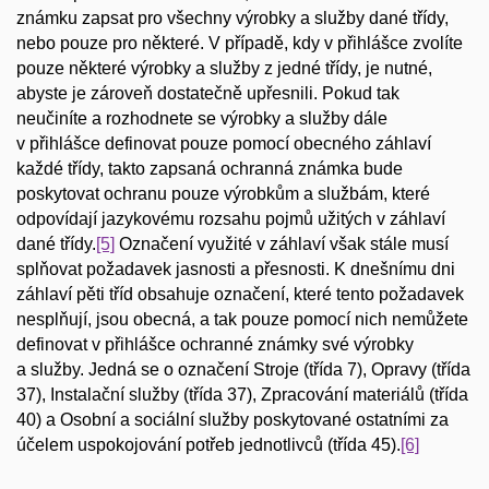
známku zapsat pro všechny výrobky a služby dané třídy,
nebo pouze pro některé. V případě, kdy v přihlášce zvolíte
pouze některé výrobky a služby z jedné třídy, je nutné,
abyste je zároveň dostatečně upřesnili. Pokud tak
neučiníte a rozhodnete se výrobky a služby dále
v přihlášce definovat pouze pomocí obecného záhlaví
každé třídy, takto zapsaná ochranná známka bude
poskytovat ochranu pouze výrobkům a službám, které
odpovídají jazykovému rozsahu pojmů užitých v záhlaví
dané třídy.
[5]
Označení využité v záhlaví však stále musí
splňovat požadavek jasnosti a přesnosti. K dnešnímu dni
záhlaví pěti tříd obsahuje označení, které tento požadavek
nesplňují, jsou obecná, a tak pouze pomocí nich nemůžete
definovat v přihlášce ochranné známky své výrobky
a služby. Jedná se o označení Stroje (třída 7), Opravy (třída
37), Instalační služby (třída 37), Zpracování materiálů (třída
40) a Osobní a sociální služby poskytované ostatními za
účelem uspokojování potřeb jednotlivců (třída 45).
[6]