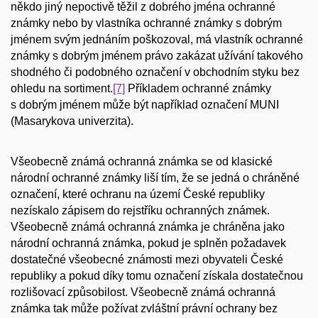
někdo jiný nepoctivě těžil z dobrého jména ochranné
známky nebo by vlastníka ochranné známky s dobrým
jménem svým jednáním poškozoval, má vlastník ochranné
známky s dobrým jménem právo zakázat užívání takového
shodného či podobného označení v obchodním styku bez
ohledu na sortiment.
[7]
Příkladem ochranné známky
s dobrým jménem může být například označení MUNI
(Masarykova univerzita).
Všeobecně známá ochranná známka se od klasické
národní ochranné známky liší tím, že se jedná o chráněné
označení, které ochranu na území České republiky
nezískalo zápisem do rejstříku ochranných známek.
Všeobecně známá ochranná známka je chráněna jako
národní ochranná známka, pokud je splněn požadavek
dostatečné všeobecné známosti mezi obyvateli České
republiky a pokud díky tomu označení získala dostatečnou
rozlišovací způsobilost. Všeobecně známá ochranná
známka tak může požívat zvláštní právní ochrany bez