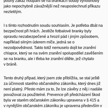
pouhý zákaz houpání se na brankách soudy vyhodnotily
jako nepochybně závažnější než neuposlechnutí příkazu
nezletilým.
I s tímto rozhodnutím soudu souhlasím. Je potřeba dbát na
bezpečnost při hrách. Jestliže fotbalové branky byly
opravdu nezabezpečené a hrozil pád i jiným způsobem,
například silným úderem míče, jedná se o
nezodpovědnost. Takto totiž nemuselo dojít ke zranění
chlapce, který se na svém zranění spolupodílel zavěšením
se na branku, ale i třeba ke zranění dítěte, jež chytalo
v bráně.
Tento druhý případ, který jsem zde přiblížila, se stal ještě
za účinnosti starého občanského zákoníku, který dnes již
není platný. Přesto mám za to, že lze závěry z něj i nadále
považovat za použitelné. Prevence při předcházení škod
byla ve starém občanském zákoníku upravena v § 415 a
v nynějším občanském zákoníku je upravena především v