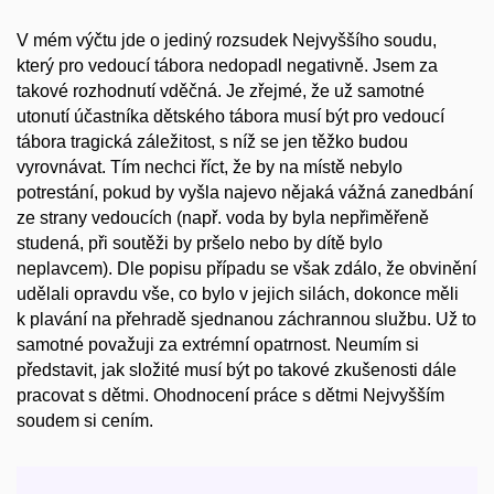
V mém výčtu jde o jediný rozsudek Nejvyššího soudu,
který pro vedoucí tábora nedopadl negativně. Jsem za
takové rozhodnutí vděčná. Je zřejmé, že už samotné
utonutí účastníka dětského tábora musí být pro vedoucí
tábora tragická záležitost, s níž se jen těžko budou
vyrovnávat. Tím nechci říct, že by na místě nebylo
potrestání, pokud by vyšla najevo nějaká vážná zanedbání
ze strany vedoucích (např. voda by byla nepřiměřeně
studená, při soutěži by pršelo nebo by dítě bylo
neplavcem). Dle popisu případu se však zdálo, že obvinění
udělali opravdu vše, co bylo v jejich silách, dokonce měli
k plavání na přehradě sjednanou záchrannou službu. Už to
samotné považuji za extrémní opatrnost. Neumím si
představit, jak složité musí být po takové zkušenosti dále
pracovat s dětmi. Ohodnocení práce s dětmi Nejvyšším
soudem si cením.