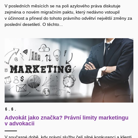
V posledních měsících se na poli azylového práva diskutuje
zejména o novém migračním paktu, který nedávno vstoupil
v účinnost a přinesl do tohoto právního odvětví největší změny za
poslední desetiletí. O těchto...
6.
6.
Advokát jako značka? Právní limity marketingu
v advokacii
V současné době, kdy právní služby čelí silné konkurenci a klienti