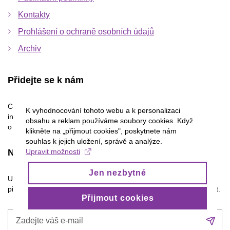
Kontakty
Prohlášení o ochraně osobních údajů
Archiv
Přidejte se k nám
Chcete se podílet na tvorbě časopisu či se jen dozvědět
K vyhodnocování tohoto webu a k personalizaci
informace o nás? Napište na
pravo21@pravo21.cz
. Informace
obsahu a reklam používáme soubory cookies. Když
o publikačním procesu najdete
zde
.
klikněte na „přijmout cookies", poskytnete nám
souhlas k jejich uložení, správě a analýze.
Upravit možnosti
Newsletter
Jen nezbytné
Upozornění na nové články a zajímavosti nejen ze světa práva
přímo do vašeho e-mailu. Odběr novinek můžete kdykoli odhlásit.
Přijmout cookies
Zadejte
Při
váš
se