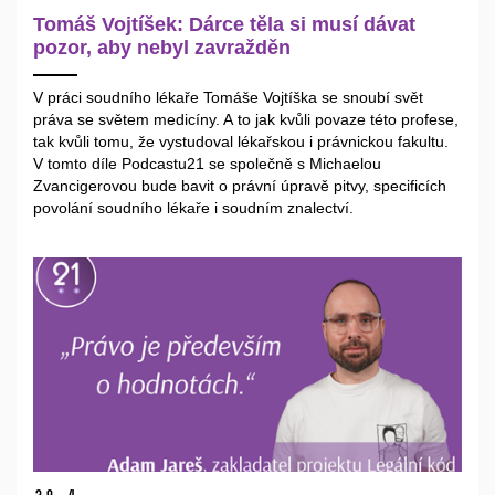
Tomáš Vojtíšek: Dárce těla si musí dávat
pozor, aby nebyl zavražděn
V práci soudního lékaře Tomáše Vojtíška se snoubí svět
práva se světem medicíny. A to jak kvůli povaze této profese,
tak kvůli tomu, že vystudoval lékařskou i právnickou fakultu.
V tomto díle Podcastu21 se společně s Michaelou
Zvancigerovou bude bavit o právní úpravě pitvy, specificích
povolání soudního lékaře i soudním znalectví.