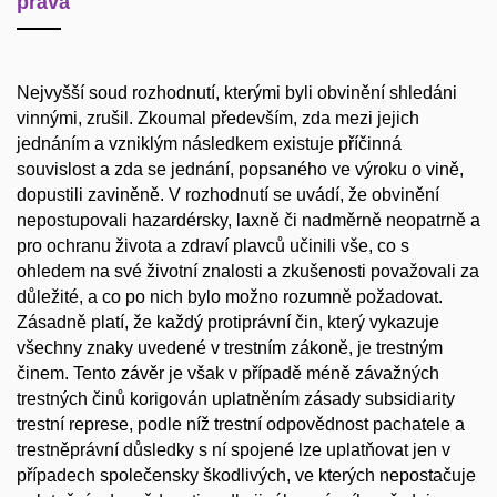
práva
Nejvyšší soud rozhodnutí, kterými byli obvinění shledáni
vinnými, zrušil. Zkoumal především, zda mezi jejich
jednáním a vzniklým následkem existuje příčinná
souvislost a zda se jednání, popsaného ve výroku o vině,
dopustili zaviněně. V rozhodnutí se uvádí, že obvinění
nepostupovali hazardérsky, laxně či nadměrně neopatrně a
pro ochranu života a zdraví plavců učinili vše, co s
ohledem na své životní znalosti a zkušenosti považovali za
důležité, a co po nich bylo možno rozumně požadovat.
Zásadně platí, že každý protiprávní čin, který vykazuje
všechny znaky uvedené v trestním zákoně, je trestným
činem. Tento závěr je však v případě méně závažných
trestných činů korigován uplatněním zásady subsidiarity
trestní represe, podle níž trestní odpovědnost pachatele a
trestněprávní důsledky s ní spojené lze uplatňovat jen v
případech společensky škodlivých, ve kterých nepostačuje