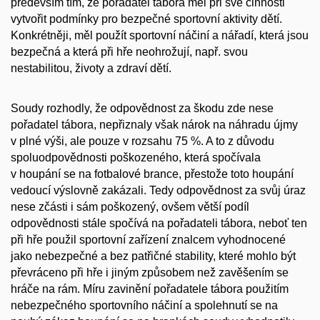
především tím, že pořadatel tábora měl při své činnosti
vytvořit podmínky pro bezpečné sportovní aktivity dětí.
Konkrétněji, měl použít sportovní náčiní a nářadí, která jsou
bezpečná a která při hře neohrožují, např. svou
nestabilitou, životy a zdraví dětí.
Soudy rozhodly, že odpovědnost za škodu zde nese
pořadatel tábora, nepřiznaly však nárok na náhradu újmy
v plné výši, ale pouze v rozsahu 75 %. A to z důvodu
spoluodpovědnosti poškozeného, která spočívala
v houpání se na fotbalové brance, přestože toto houpání
vedoucí výslovně zakázali. Tedy odpovědnost za svůj úraz
nese zčásti i sám poškozený, ovšem větší podíl
odpovědnosti stále spočívá na pořadateli tábora, neboť ten
při hře použil sportovní zařízení znalcem vyhodnocené
jako nebezpečné a bez patřičné stability, které mohlo být
převráceno při hře i jiným způsobem než zavěšením se
hráče na rám. Míru zavinění pořadatele tábora použitím
nebezpečného sportovního náčiní a spolehnutí se na