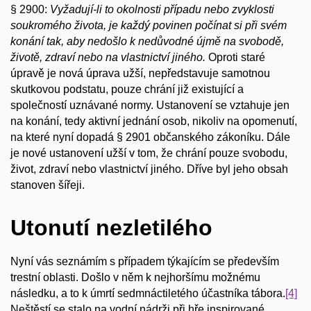
§ 2900:
Vyžadují-li to okolnosti případu nebo zvyklosti
soukromého života, je každý povinen počínat si při svém
konání tak, aby nedošlo k nedůvodné újmě na svobodě,
životě, zdraví nebo na vlastnictví jiného.
Oproti staré
úpravě je nová úprava užší, nepředstavuje samotnou
skutkovou podstatu, pouze chrání již existující a
společností uznávané normy. Ustanovení se vztahuje jen
na konání, tedy aktivní jednání osob, nikoliv na opomenutí,
na které nyní dopadá § 2901 občanského zákoníku. Dále
je nové ustanovení užší v tom, že chrání pouze svobodu,
život, zdraví nebo vlastnictví jiného. Dříve byl jeho obsah
stanoven šířeji.
Utonutí nezletilého
Nyní vás seznámím s případem týkajícím se především
trestní oblasti. Došlo v něm k nejhoršímu možnému
následku, a to k úmrtí sedmnáctiletého účastníka tábora.
[4]
Neštěstí se stalo na vodní nádrži při hře inspirované