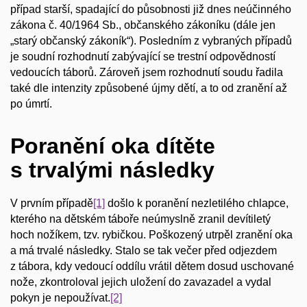
případ starší, spadající do působnosti již dnes neúčinného
zákona č. 40/1964 Sb., občanského zákoníku (dále jen
„starý občanský zákoník“). Posledním z vybraných případů
je soudní rozhodnutí zabývající se trestní odpovědností
vedoucích táborů. Zároveň jsem rozhodnutí soudu řadila
také dle intenzity způsobené újmy dětí, a to od zranění až
po úmrtí.
Poranění oka dítěte
s trvalými následky
V prvním případě
[1]
došlo k poranění nezletilého chlapce,
kterého na dětském táboře neúmyslně zranil devítiletý
hoch nožíkem, tzv. rybičkou. Poškozený utrpěl zranění oka
a má trvalé následky. Stalo se tak večer před odjezdem
z tábora, kdy vedoucí oddílu vrátil dětem dosud uschované
nože, zkontroloval jejich uložení do zavazadel a vydal
pokyn je nepoužívat.
[2]