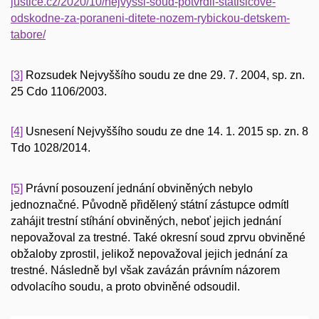
justice.cz/2020/10/nejvyssi-soud-potvrdil-statisicove-
odskodne-za-poraneni-ditete-nozem-rybickou-detskem-
tabore/
[3]
Rozsudek Nejvyššího soudu ze dne 29. 7. 2004, sp. zn.
25 Cdo 1106/2003.
[4]
Usnesení Nejvyššího soudu ze dne 14. 1. 2015 sp. zn. 8
Tdo 1028/2014.
[5]
Právní posouzení jednání obviněných nebylo
jednoznačné. Původně přidělený státní zástupce odmítl
zahájit trestní stíhání obviněných, neboť jejich jednání
nepovažoval za trestné. Také okresní soud zprvu obviněné
obžaloby zprostil, jelikož nepovažoval jejich jednání za
trestné. Následně byl však zavázán právním názorem
odvolacího soudu, a proto obviněné odsoudil.