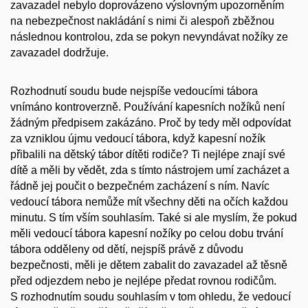
zavazadel nebylo doprovázeno výslovným upozorněním
na nebezpečnost nakládání s nimi či alespoň zběžnou
následnou kontrolou, zda se pokyn nevyndávat nožíky ze
zavazadel dodržuje.
Rozhodnutí soudu bude nejspíše vedoucími tábora
vnímáno kontroverzně. Používání kapesních nožíků není
žádným předpisem zakázáno. Proč by tedy měl odpovídat
za vzniklou újmu vedoucí tábora, když kapesní nožík
přibalili na dětský tábor dítěti rodiče? Ti nejlépe znají své
dítě a měli by vědět, zda s tímto nástrojem umí zacházet a
řádně jej poučit o bezpečném zacházení s ním. Navíc
vedoucí tábora nemůže mít všechny děti na očích každou
minutu. S tím vším souhlasím. Také si ale myslím, že pokud
měli vedoucí tábora kapesní nožíky po celou dobu trvání
tábora odděleny od dětí, nejspíš právě z důvodu
bezpečnosti, měli je dětem zabalit do zavazadel až těsně
před odjezdem nebo je nejlépe předat rovnou rodičům.
S rozhodnutím soudu souhlasím v tom ohledu, že vedoucí