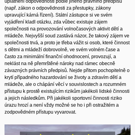
uplatnění odpovědnosti podle jiného právního předpisu
(např. zákon o odpovědnosti za přestupky, zákony
upravující kárná řízení). Státní zástupce si ve svém
vyjádření kladl otázku, zda vůbec existuje zájem
společnosti na provozování volnočasových aktivit dětí a
mládeže. Nejvyšší soud zastává názor, že takový zájem ve
společnosti trvá, a proto je třeba vážit si osob, které činnost
s dětmi a mládeží dobrovolně, ve svém volném čase a
často za minimální finanční ohodnocení, provozují, a
neklást na ně přemrštěné nároky nad rámec obecně
závazných právních předpisů. Nejde přitom pochopitelně o
krytí případného hazardování se životy a zdravím dětí a
mládeže, ale o chápání věcí v souvislostech a rozumném
přístupu k prostě existujícím rizikům jakékoli lidské činnosti
a jejich následkům. Při jakékoli sportovní činnosti riziko
úrazu hrozí a není vždy možné se ho i při ostražitém a
zodpovědném přístupu vyvarovat.