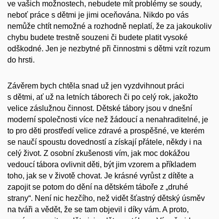
ve vašich možnostech, nebudete mít problémy se soudy,
neboť práce s dětmi je jimi oceňována. Nikdo po vás
nemůže chtít nemožné a rozhodně neplatí, že za jakoukoliv
chybu budete trestně souzeni či budete platit vysoké
odškodné. Jen je nezbytné při činnostmi s dětmi vzít rozum
do hrsti.
Závěrem bych chtěla snad už jen vyzdvihnout práci
s dětmi, ať už na letních táborech či po celý rok, jakožto
velice záslužnou činnost. Dětské tábory jsou v dnešní
moderní společnosti více než žádoucí a nenahraditelné, je
to pro děti prostředí velice zdravé a prospěšné, ve kterém
se naučí spoustu dovedností a získají přátele, někdy i na
celý život. Z osobní zkušenosti vím, jak moc dokážou
vedoucí tábora ovlivnit děti, být jim vzorem a příkladem
toho, jak se v životě chovat. Je krásné vyrůst z dítěte a
zapojit se potom do dění na dětském táboře z „druhé
strany“. Není nic hezčího, než vidět šťastný dětský úsměv
na tváři a vědět, že se tam objevil i díky vám. A proto,