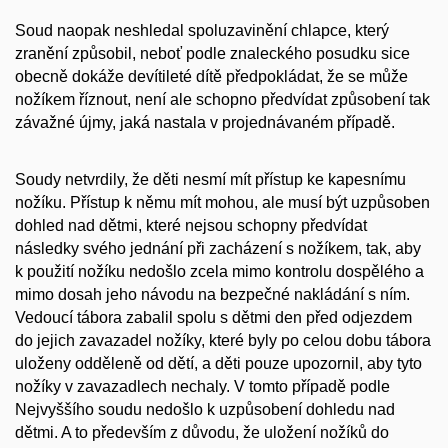
Soud naopak neshledal spoluzavinění chlapce, který
zranění způsobil, neboť podle znaleckého posudku sice
obecně dokáže devítileté dítě předpokládat, že se může
nožíkem říznout, není ale schopno předvídat způsobení tak
závažné újmy, jaká nastala v projednávaném případě.
Soudy netvrdily, že děti nesmí mít přístup ke kapesnímu
nožíku. Přístup k němu mít mohou, ale musí být uzpůsoben
dohled nad dětmi, které nejsou schopny předvídat
následky svého jednání při zacházení s nožíkem, tak, aby
k použití nožíku nedošlo zcela mimo kontrolu dospělého a
mimo dosah jeho návodu na bezpečné nakládání s ním.
Vedoucí tábora zabalil spolu s dětmi den před odjezdem
do jejich zavazadel nožíky, které byly po celou dobu tábora
uloženy odděleně od dětí, a děti pouze upozornil, aby tyto
nožíky v zavazadlech nechaly. V tomto případě podle
Nejvyššího soudu nedošlo k uzpůsobení dohledu nad
dětmi. A to především z důvodu, že uložení nožíků do