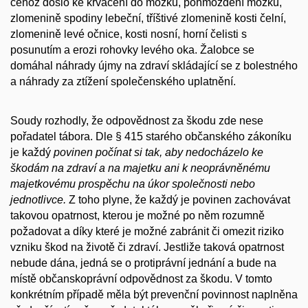
čehož došlo ke krvácení do mozku, pohmoždění mozku,
zlomenině spodiny lebeční, tříštivé zlomenině kosti čelní,
zlomenině levé očnice, kosti nosní, horní čelisti s
posunutím a erozi rohovky levého oka. Žalobce se
domáhal náhrady újmy na zdraví skládající se z bolestného
a náhrady za ztížení společenského uplatnění.
Soudy rozhodly, že odpovědnost za škodu zde nese
pořadatel tábora. Dle § 415 starého občanského zákoníku
je každý
povinen počínat si tak, aby nedocházelo ke
škodám na zdraví a na majetku ani k neoprávněnému
majetkovému prospěchu na úkor společnosti nebo
jednotlivce.
Z toho plyne, že každý je povinen zachovávat
takovou opatrnost, kterou je možné po něm rozumně
požadovat a díky které je možné zabránit či omezit riziko
vzniku škod na životě či zdraví. Jestliže taková opatrnost
nebude dána, jedná se o protiprávní jednání a bude na
místě občanskoprávní odpovědnost za škodu. V tomto
konkrétním případě měla být prevenční povinnost naplněna