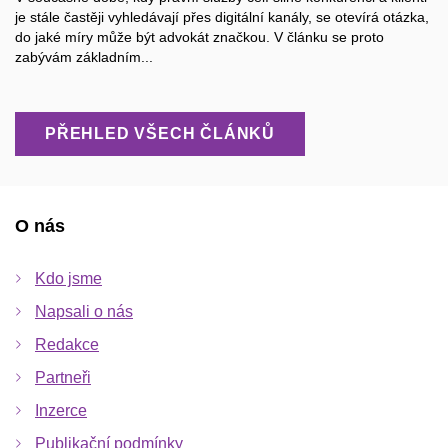
je stále častěji vyhledávají přes digitální kanály, se otevírá otázka,
do jaké míry může být advokát značkou. V článku se proto
zabývám základním...
PŘEHLED VŠECH ČLÁNKŮ
O nás
Kdo jsme
Napsali o nás
Redakce
Partneři
Inzerce
Publikační podmínky