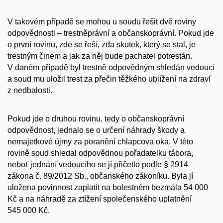
V takovém případě se mohou u soudu řešit dvě roviny
odpovědnosti – trestněprávní a občanskoprávní. Pokud jde
o první rovinu, zde se řeší, zda skutek, který se stal, je
trestným činem a jak za něj bude pachatel potrestán.
V daném případě byl trestně odpovědným shledán vedoucí
a soud mu uložil trest za přečin těžkého ublížení na zdraví
z nedbalosti.
Pokud jde o druhou rovinu, tedy o občanskoprávní
odpovědnost, jednalo se o určení náhrady škody a
nemajetkové újmy za poranění chlapcova oka. V této
rovině soud shledal odpovědnou pořadatelku tábora,
neboť jednání vedoucího se jí přičetlo podle § 2914
zákona č. 89/2012 Sb., občanského zákoníku. Byla jí
uložena povinnost zaplatit na bolestném bezmála 54 000
Kč a na náhradě za ztížení společenského uplatnění
545 000 Kč.