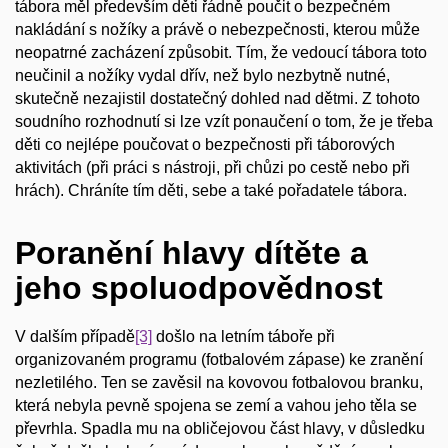
tábora měl především děti řádně poučit o bezpečném
nakládání s nožíky a právě o nebezpečnosti, kterou může
neopatrné zacházení způsobit. Tím, že vedoucí tábora toto
neučinil a nožíky vydal dřív, než bylo nezbytně nutné,
skutečně nezajistil dostatečný dohled nad dětmi. Z tohoto
soudního rozhodnutí si lze vzít ponaučení o tom, že je třeba
děti co nejlépe poučovat o bezpečnosti při táborových
aktivitách (při práci s nástroji, při chůzi po cestě nebo při
hrách). Chráníte tím děti, sebe a také pořadatele tábora.
Poranění hlavy dítěte a
jeho spoluodpovědnost
V dalším případě
[3]
došlo na letním táboře při
organizovaném programu (fotbalovém zápase) ke zranění
nezletilého. Ten se zavěsil na kovovou fotbalovou branku,
která nebyla pevně spojena se zemí a vahou jeho těla se
převrhla. Spadla mu na obličejovou část hlavy, v důsledku