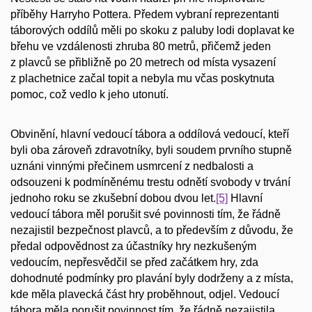
příběhy Harryho Pottera. Předem vybraní reprezentanti
táborových oddílů měli po skoku z paluby lodi doplavat ke
břehu ve vzdálenosti zhruba 80 metrů, přičemž jeden
z plavců se přibližně po 20 metrech od místa vysazení
z plachetnice začal topit a nebyla mu včas poskytnuta
pomoc, což vedlo k jeho utonutí.
Obvinění, hlavní vedoucí tábora a oddílová vedoucí, kteří
byli oba zároveň zdravotníky, byli soudem prvního stupně
uznáni vinnými přečinem usmrcení z nedbalosti a
odsouzeni k podmíněnému trestu odnětí svobody v trvání
jednoho roku se zkušební dobou dvou let.
[5]
Hlavní
vedoucí tábora měl porušit své povinnosti tím, že řádně
nezajistil bezpečnost plavců, a to především z důvodu, že
předal odpovědnost za účastníky hry nezkušeným
vedoucím, nepřesvědčil se před začátkem hry, zda
dohodnuté podmínky pro plavání byly dodrženy a z místa,
kde měla plavecká část hry proběhnout, odjel. Vedoucí
tábora měla porušit povinnost tím, že řádně nezajistila