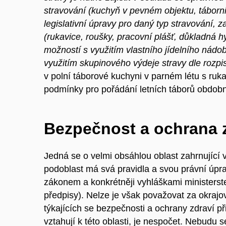
stravování (kuchyň v pevném objektu, táborni
legislativní úpravy pro daný typ stravování,
(rukavice, roušky, pracovní plášť, důkladná h
možností s využitím vlastního jídelního nádo
využitím skupinového výdeje stravy dle rozpi
v polní táborové kuchyni v parném létu s ru
podmínky pro pořádání letních táborů obdob
Bezpečnost a ochrana zd
Jedná se o velmi obsáhlou oblast zahrnující 
podoblast má svá pravidla a svou právní úpra
zákonem a konkrétněji vyhláškami ministerst
předpisy). Nelze je však považovat za okraj
týkajících se bezpečnosti a ochrany zdraví př
vztahují k této oblasti, je nespočet. Nebudu 