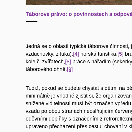
Táborové právo: o povinnostech a odpově
Jedná se o oblasti typické táborové činnosti, 
vzduchovky, z luku),
[4]
horská turistika,
[5]
bru
kole či zvířatech,
[8]
práce s nářadím (sekerky,
táborového ohně.
[9]
Tudíž, pokud se budete chystat s dětmi na pěš
minimálně je vhodné zjistit si, že organizova
snížené viditelnosti musí být označen vpředu
vzadu po obou stranách neoslňujícím červen
oděvními doplňky s označením z retroreflexní
upraveno přecházení přes cestu, chování v kř