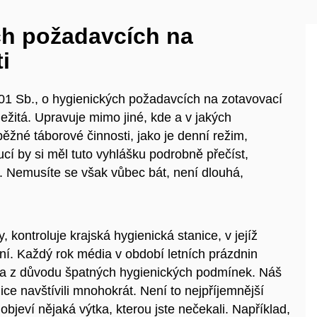
ch požadavcích na
i
001 Sb., o hygienických požadavcích na zotavovací
ležitá. Upravuje mimo jiné, kde a v jakých
žné táborové činnosti, jako je denní režim,
cí by si měl tuto vyhlášku podrobně přečíst,
. Nemusíte se však vůbec bát, není dlouhá,
 kontroluje krajská hygienická stanice, v jejíž
iní. Každý rok média v období letních prázdnin
ora z důvodu špatných hygienických podmínek. Náš
ce navštívili mnohokrát. Není to nejpříjemnější
objeví nějaká výtka, kterou jste nečekali. Například,