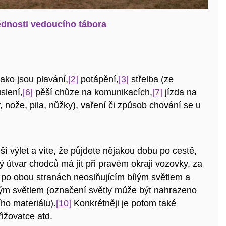
dnosti vedoucího tábora
jako jsou plavání,
[2]
potápění,
[3]
střelba (ze
slení,
[6]
pěší chůze na komunikacích,
[7]
jízda na
 nože, pila, nůžky), vaření či způsob chování se u
í výlet a víte, že půjdete nějakou dobu po cestě,
ný útvar chodců má jít při pravém okraji vozovky, za
 po obou stranách neoslňujícím bílým světlem a
ým světlem (označení světly může být nahrazeno
ho materiálu).
[10]
Konkrétněji je potom také
ižovatce atd.