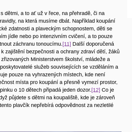
s dětmi, a to ať už v řece, na přehradě, či na
pravidly, na která musíme dbát. Například koupání
zické zdatnosti a plaveckým schopnostem, děti se
m jídle nebo po intenzivním cvičení, a to pouze
tnout záchranu tonoucímu.
[11]
Další doporučená
 zajištění bezpečnosti a ochrany zdraví dětí, žáků
 zřizovaných Ministerstvem školství, mládeže a
poskytovatelé služeb souvisejících se vzděláním a
ňuje pouze na vyhrazených místech, kde není
čnost místa pro koupání a přesně vymezí prostor,
pinku o 10 dětech připadá jeden dozor.
[12]
Co je
dyž půjdete s dětmi na koupaliště, kde je zároveň
, tento plavčík nepřebírá odpovědnost za nezletilé