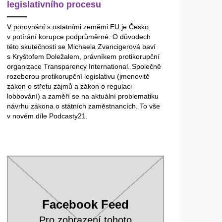
legislativního procesu
V porovnání s ostatními zeměmi EU je Česko
v potírání korupce podprůměrné. O důvodech
této skutečnosti se Michaela Zvancigerová baví
s Kryštofem Doležalem, právníkem protikorupční
organizace Transparency International. Společně
rozeberou protikorupční legislativu (jmenovitě
zákon o střetu zájmů a zákon o regulaci
lobbování) a zaměří se na aktuální problematiku
návrhu zákona o státních zaměstnancích. To vše
v novém díle Podcasty21.
Facebook Feed
Pro zobrazení tohoto