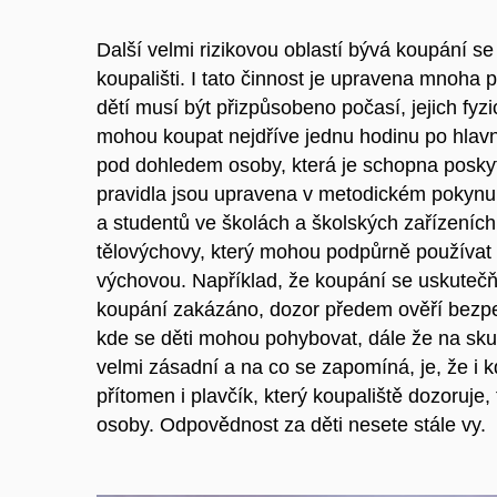
Další velmi rizikovou oblastí bývá koupání se 
koupališti. I tato činnost je upravena mnoha 
dětí musí být přizpůsobeno počasí, jejich fy
mohou koupat nejdříve jednu hodinu po hlavní
pod dohledem osoby, která je schopna posky
pravidla jsou upravena v metodickém pokynu k
a studentů ve školách a školských zařízeních
tělovýchovy, který mohou podpůrně používat 
výchovou. Například, že koupání se uskuteč
koupání zakázáno, dozor předem ověří bezpe
kde se děti mohou pohybovat, dále že na sku
velmi zásadní a na co se zapomíná, je, že i k
přítomen i plavčík, který koupaliště dozoruje
osoby. Odpovědnost za děti nesete stále vy.