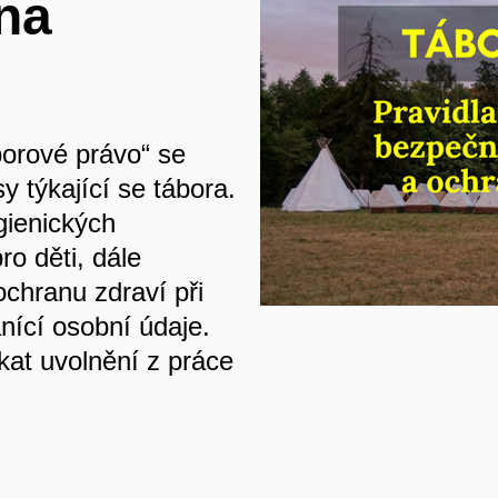
na
borové právo“ se
y týkající se tábora.
gienických
o děti, dále
ochranu zdraví při
ánící osobní údaje.
kat uvolnění z práce