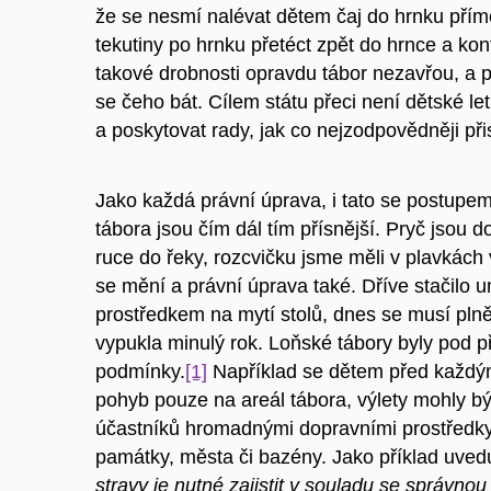
že se nesmí nalévat dětem čaj do hrnku přímo
tekutiny po hrnku přetéct zpět do hrnce a ko
takové drobnosti opravdu tábor nezavřou, a 
se čeho bát. Cílem státu přeci není dětské le
a poskytovat rady, jak co nejzodpovědněji př
Jako každá právní úprava, i tato se postupe
tábora jsou čím dál tím přísnější. Pryč jsou d
ruce do řeky, rozcvičku jsme měli v plavkách 
se mění a právní úprava také. Dříve stačilo um
prostředkem na mytí stolů, dnes se musí plně
vypukla minulý rok. Loňské tábory byly pod 
podmínky.
[1]
Například se dětem před každým
pohyb pouze na areál tábora, výlety mohly bý
účastníků hromadnými dopravními prostředky.
památky, města či bazény. Jako příklad uved
stravy je nutné zajistit v souladu se správno