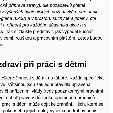
cká příprava stravy), dle požadavků platné
 za zvýšených hygienických požadavků u personálu
ygiena rukou) a v prostoru kuchyně a jídelny, dle
bí a příborů pro každého účastníka akce a s
su.
Tak si zkuste představit, jak vypadal kuchař
kavicemi, rouškou a pracovním pláštěm. Letos budou
né.
raví při práci s dětmi
veškeré činnosti s dětmi na táboře. Každá specifická
vu. Většinou jsou základní pravidla upravena
ev či nařízeními vlády (tedy podzákonnými právními
ové, neboť právě v důsledku opomenutí předpisů
i práci s dětmi může dojít ke zranění. Těch, které se
se pokoušet o jejich úplný výčet či podrobný popis