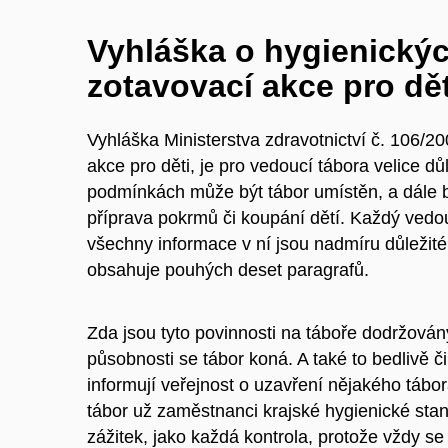
Vyhláška o hygienický
zotavovací akce pro dět
Vyhláška Ministerstva zdravotnictví č. 106/2
akce pro děti, je pro vedoucí tábora velice dů
podmínkách může být tábor umístěn, a dále bě
příprava pokrmů či koupání dětí. Každý vedou
všechny informace v ní jsou nadmíru důležité
obsahuje pouhých deset paragrafů.
Zda jsou tyto povinnosti na táboře dodržovány,
působnosti se tábor koná. A také to bedlivě č
informují veřejnost o uzavření nějakého táb
tábor už zaměstnanci krajské hygienické stani
zážitek, jako každá kontrola, protože vždy se 