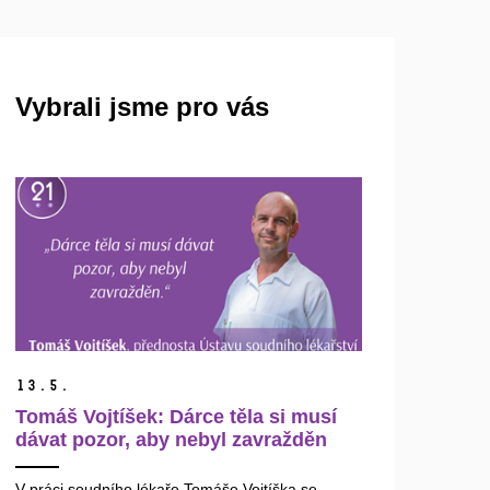
Vybrali jsme pro vás
13.
5.
Tomáš Vojtíšek: Dárce těla si musí
dávat pozor, aby nebyl zavražděn
V práci soudního lékaře Tomáše Vojtíška se