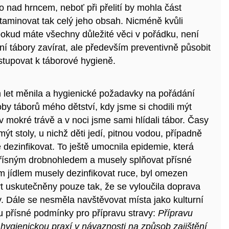
 nad hrncem, neboť při přelití by mohla část
ntaminovat tak celý jeho obsah. Nicméně kvůli
pokud máte všechny důležité věci v pořádku, není
tní tábory zavírat, ale především preventivně působit
istupovat k táborové hygieně.
m let měnila a hygienické požadavky na pořádání
oby táborů mého dětství, kdy jsme si chodili mýt
v mokré trávě a v noci jsme sami hlídali tábor. Časy
ýt stoly, u nichž děti jedí, pitnou vodou, případně
 dezinfikovat. To ještě umocnila epidemie, která
přísným drobnohledem a musely splňovat přísné
 jídlem musely dezinfikovat ruce, byl omezen
t uskutečněny pouze tak, že se vyloučila doprava
 Dále se nesměla navštěvovat místa jako kulturní
u přísné podmínky pro přípravu stravy:
Přípravu
u hygienickou praxí v návaznosti na způsob zajištění