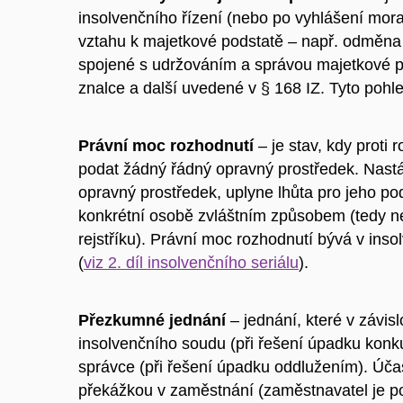
insolvenčního řízení (nebo po vyhlášení morat
vztahu k majetkové podstatě – např. odměna 
spojené s udržováním a správou majetkové po
znalce a další uvedené v § 168 IZ. Tyto pohl
Právní moc rozhodnutí
– je stav, kdy proti
podat žádný řádný opravný prostředek. Nast
opravný prostředek, uplyne lhůta pro jeho po
konkrétní osobě zvláštním způsobem (tedy n
rejstříku). Právní moc rozhodnutí bývá v ins
(
viz 2. díl insolvenčního seriálu
).
Přezkumné jednání
–
jednání, které v závi
insolvenčního soudu (při řešení úpadku konk
správce (při řešení úpadku oddlužením).
Účas
překážkou v zaměstnání
(zaměstnavatel je 