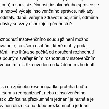
oria) a souvisí s činností insolvenčního správce ve
a hotové výdaje insolvenčního správce, náklady
dstaty, daně, veřejné zdravotní pojištění, odměna
edávky se vždy uspokojují přednostně.
 rozhodnutí insolvenčního soudu již není možno
ává poté, co všem osobám, které mohly podat
dání. Tato lhůta se počítá od doručení rozhodnutí
e pouhým zveřejněním rozhodnutí v insolvenčním
olvenčním rejstříku uvedena u každého rozhodnutí
slosti na způsobu řešení úpadku probíhá buď u
ursem a reorganizací), nebo u insolvenčního
t dlužníka na přezkumném jednání je nutná a je
povinen dlužníka na dobu přezkumného jednání