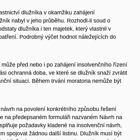
 vlastnictví dlužníka v okamžiku zahájení
užník nabyl v jeho průběhu. Rozhodl-li soud o
taty dlužníka i ten majetek, který vlastnil v
atření. Podrobný výčet hodnot náležejících do
, může před nebo i po zahájení insolvenčního řízení
ási ochranná doba, ve které se dlužník snaží zvrátit
anční situaci. Během trvání moratoria nemůže být
í návrh na povolení konkrétního způsobu řešení
uze na předepsaném formuláři nazvaném Návrh na
splňuje požadavky kladené na insolvenční návrh,
m spojovat žádnou další listinu. Dlužník musí být