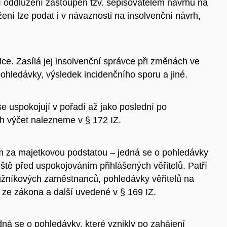
í oddlužení zastoupen tzv. sepisovatelem návrhu na
ení lze podat i v návaznosti na insolvenční návrh,
lce. Z
asílá jej insolvenční správce při změnách ve
pohledávky, výsledek incidenčního sporu a jiné.
se uspokojují v pořadí až jako poslední po
ch výčet nalezneme v § 172 IZ.
m za majetkovou podstatou
– jedná se o pohledávky
eště před uspokojováním přihlášených věřitelů. Patří
užníkových zaměstnanců, pohledávky věřitelů na
ze zákona a další uvedené v § 169 IZ.
dná se o pohledávky, které vznikly po zahájení