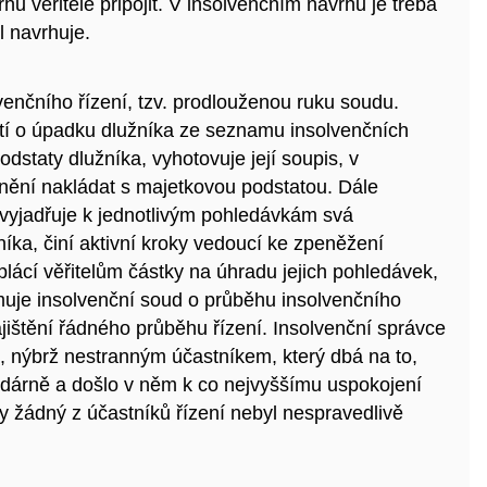
hu věřitele připojit. V insolvenčním návrhu je třeba
l navrhuje.
venčního řízení, tzv. prodlouženou ruku soudu.
tí o úpadku dlužníka ze seznamu insolvenčních
dstaty dlužníka, vyhotovuje její soupis, v
vnění nakládat s majetkovou podstatou. Dále
vyjadřuje k jednotlivým pohledávkám svá
íka, činí aktivní kroky vedoucí ke zpeněžení
lácí věřitelům částky na úhradu jejich pohledávek,
rmuje insolvenční soud o průběhu insolvenčního
ajištění řádného průběhu řízení.
Insolvenční správce
, nýbrž nestranným účastníkem, který dbá na to,
podárně a došlo v něm k co nejvyššímu uspokojení
aby žádný z účastníků řízení nebyl nespravedlivě