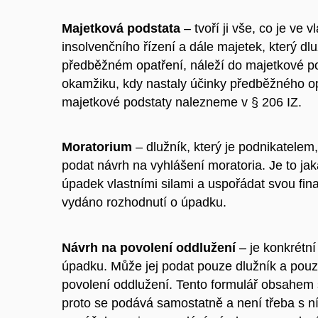
Majetková podstata
–
tvoří ji vše, co je ve
insolvenčního řízení a dále majetek, který dl
předběžném opatření, náleží do majetkové pods
okamžiku, kdy nastaly účinky předběžného op
majetkové podstaty nalezneme v § 206 IZ.
Moratorium
– dlužník, který je podnikatelem
podat návrh na vyhlášení moratoria. Je to jak
úpadek vlastními silami a uspořádat svou fin
vydáno rozhodnutí o úpadku.
Návrh na povolení oddlužení
– je konkrétn
úpadku. Může jej podat pouze dlužník a po
povolení oddlužení. Tento formulář obsahem 
proto se podává samostatně a není třeba s ní