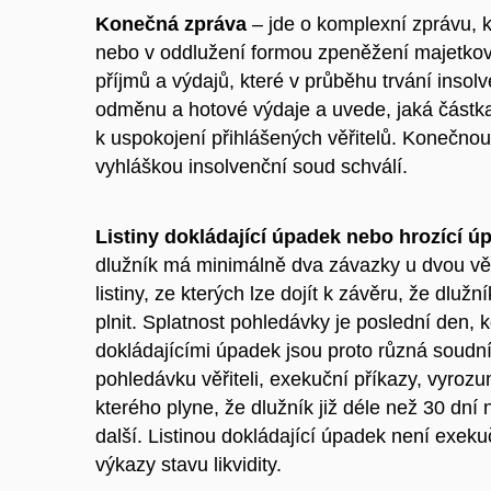
Konečná zpráva
– jde o komplexní zprávu, 
nebo v oddlužení formou zpeněžení majetkov
příjmů a výdajů, které v průběhu trvání insol
odměnu a hotové výdaje a uvede, jaká částk
k uspokojení přihlášených věřitelů. Konečnou
vyhláškou insolvenční soud schválí.
Listiny dokládající úpadek nebo hrozící ú
dlužník má minimálně dva závazky u dvou věři
listiny, ze kterých lze dojít k závěru, že d
plnit.
Splatnost pohledávky je poslední den, 
dokládajícími úpadek jsou proto různá soudní 
pohledávku věřiteli, exekuční příkazy, vyroz
kterého plyne, že dlužník již déle než 30 dní 
další. Listinou dokládající úpadek není exek
výkazy stavu likvidity.