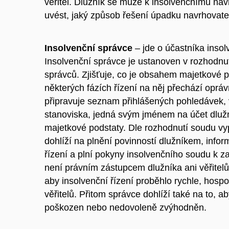
věřitel. Dlužník se může k insolvenčnímu návr
uvést, jaký způsob řešení úpadku navrhovate
Insolvenční správce
– jde o účastníka insol
Insolvenční správce je ustanoven v rozhodnu
správců. Zjišťuje, co je obsahem majetkové po
některých fázích řízení na něj přechází oprá
připravuje seznam přihlášených pohledávek, 
stanoviska, jedná svým jménem na účet dlužn
majetkové podstaty. Dle rozhodnutí soudu vyp
dohlíží na plnění povinností dlužníkem, info
řízení a plní pokyny insolvenčního soudu k z
není právním zástupcem dlužníka ani věřitelů
aby insolvenční řízení proběhlo rychle, hos
věřitelů. Přitom správce dohlíží také na to, 
poškozen nebo nedovoleně zvýhodněn.