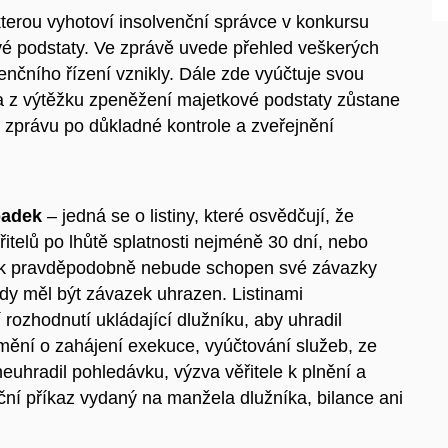
kterou vyhotoví insolvenční správce v konkursu
é podstaty. Ve zprávě uvede přehled veškerých
venčního řízení vznikly. Dále zde vyúčtuje svou
a z výtěžku zpeněžení majetkové podstaty zůstane
 zprávu po důkladné kontrole a zveřejnění
padek
– jedná se o listiny, které osvědčují, že
telů po lhůtě splatnosti nejméně 30 dní, nebo
lužník pravděpodobně nebude schopen své závazky
kdy měl být závazek uhrazen
. Listinami
rozhodnutí ukládající dlužníku, aby uhradil
umění o zahájení exekuce, vyúčtování služeb, ze
neuhradil pohledávku, výzva věřitele k plnění a
uční příkaz vydaný na manžela dlužníka, bilance ani