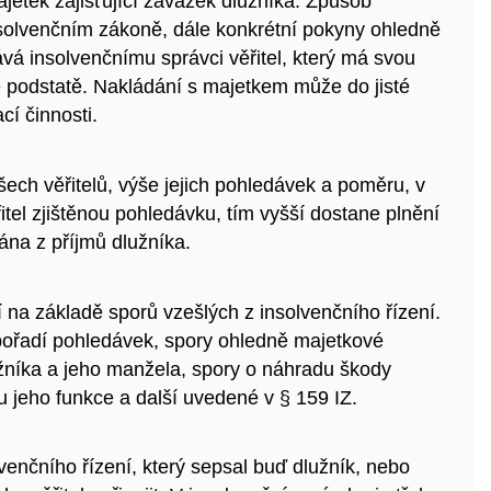
majetek zajišťující závazek dlužníka. Způsob
solvenčním zákoně, dále konkrétní pokyny ohledně
vá insolvenčnímu správci věřitel, který má svou
 podstatě. Nakládání s majetkem může do jisté
cí činnosti.
ech věřitelů, výše jejich pohledávek a poměru, v
el zjištěnou pohledávku, tím vyšší dostane plnění
vána z příjmů dlužníka.
cí na základě sporů vzešlých z insolvenčního řízení.
 pořadí pohledávek, spory ohledně majetkové
žníka a jeho manžela, spory o náhradu škody
 jeho funkce a další uvedené v § 159 IZ.
venčního řízení, který sepsal buď dlužník, nebo