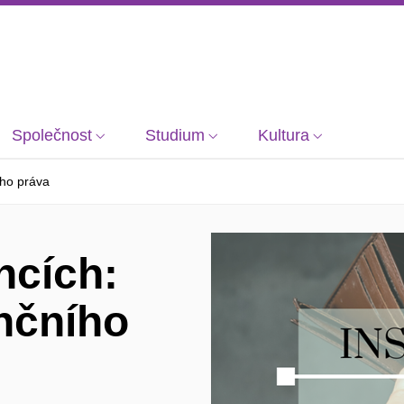
Společnost
Studium
Kultura
ího práva
ncích:
nčního