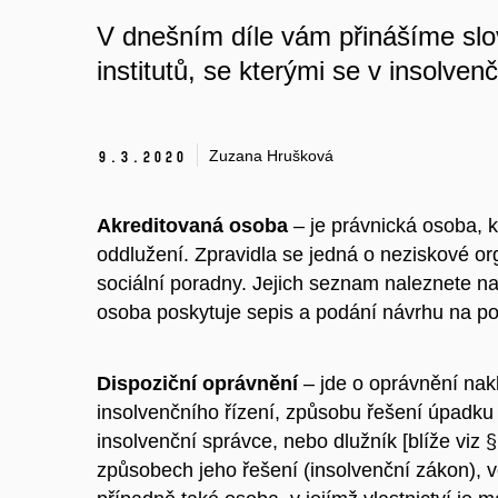
V dnešním díle vám přinášíme sl
institutů, se kterými se v insolve
Zuzana Hrušková
9.
3.
2020
Akreditovaná osoba
–
je právnická osoba, k
oddlužení. Zpravidla se jedná o neziskové o
sociální poradny. Jejich seznam naleznete n
osoba poskytuje sepis a podání návrhu na p
Dispoziční oprávnění
– jde o oprávnění nak
insolvenčního řízení, způsobu řešení úpadku 
insolvenční správce, nebo dlužník [blíže viz
způsobech jeho řešení (insolvenční zákon), ve