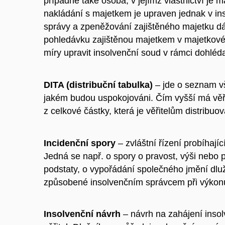
případně také osoba, v jejímž vlastnictví je 
nakládání s majetkem je upraven jednak v in
správy a zpeněžování zajištěného majetku dá
pohledávku zajištěnou majetkem v majetkové
míry upravit insolvenční soud v rámci dohléda
DITA (distribuční tabulka)
–
jde o seznam vš
jakém budou uspokojováni. Čím vyšší má věřit
z celkové částky, která je věřitelům distribuo
Incidenční spory
–
zvláštní řízení probíhají
Jedná se např. o spory o pravost, výši nebo
podstaty, o vypořádání společného jmění dlu
způsobené insolvenčním správcem při výkonu
Insolvenční návrh
– návrh na zahájení insol