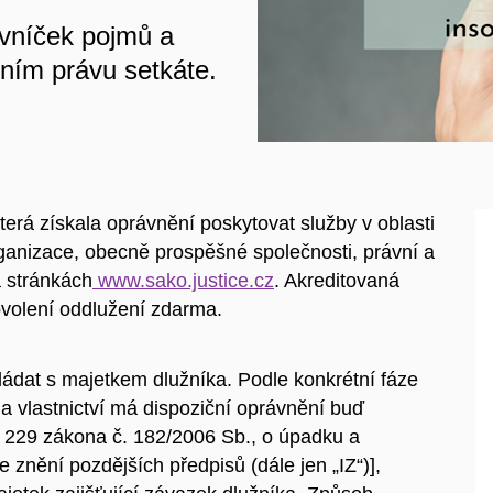
ovníček pojmů a
nčním právu setkáte.
terá získala oprávnění poskytovat služby v oblasti
rganizace, obecně prospěšné společnosti, právní a
a stránkách
www.sako.justice.cz
. Akreditovaná
ovolení oddlužení zdarma.
ládat s majetkem dlužníka. Podle konkrétní fáze
a vlastnictví má dispoziční oprávnění buď
 § 229 zákona č. 182/2006 Sb., o úpadku a
 znění pozdějších předpisů (dále jen „IZ“)],