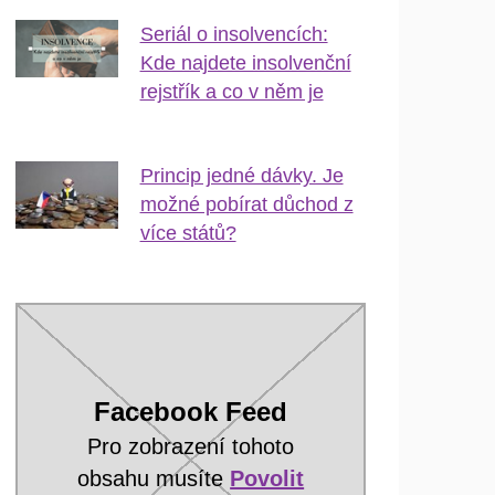
Seriál o insolvencích:
Kde najdete insolvenční
rejstřík a co v něm je
Princip jedné dávky. Je
možné pobírat důchod z
více států?
Facebook Feed
Pro zobrazení tohoto
obsahu musíte
Povolit