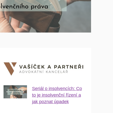
Seriál o insolvencích: Co
to je insolvenční řízení a
jak poznat úpadek