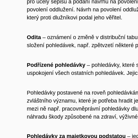
pro účely sepisu a podání návrhu na povolen
povolení oddlužení. Návrh na povolení oddluž
který proti dlužníkovi podal jeho věřitel.
Odita
– oznámení o změ
ně v distribuční tabu
složení pohledávek, např. zpětvzetí některé 
Podřízené pohledávky
– pohledávky, které 
uspokojení všech ostatních pohledávek. Jeji
Pohledávky postavené na roveň pohledávká
zvláštního významu, které je potřeba hradit j
mezi ně např. pracovněprávní pohledávky dl
náhradu škody způsobené na zdraví, výživné 
Pohledávky za majetkovou podstatou
– je