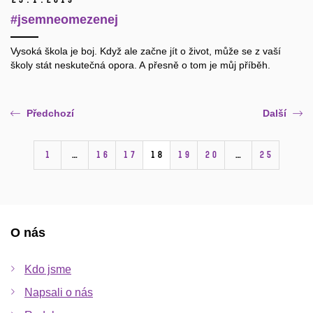
#jsemneomezenej
Vysoká škola je boj. Když ale začne jít o život, může se z vaší
školy stát neskutečná opora. A přesně o tom je můj příběh.
Předchozí
Další
1
…
16
17
18
19
20
…
25
O nás
Kdo jsme
Napsali o nás