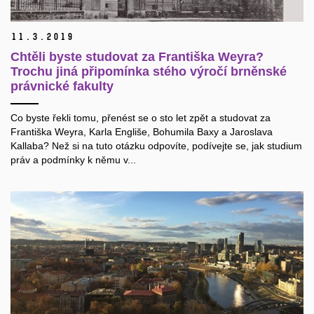
11.
3.
2019
Chtěli byste studovat za Františka Weyra?
Trochu jiná připomínka stého výročí brněnské
právnické fakulty
Co byste řekli tomu, přenést se o sto let zpět a studovat za
Františka Weyra, Karla Engliše, Bohumila Baxy a Jaroslava
Kallaba? Než si na tuto otázku odpovíte, podívejte se, jak studium
práv a podmínky k němu v...