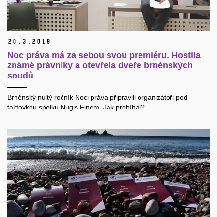
20.
3.
2019
Noc práva má za sebou svou premiéru. Hostila
známé právníky a otevřela dveře brněnských
soudů
Brněnský nultý ročník Noci práva připravili organizátoři pod
taktovkou spolku Nugis Finem. Jak probíhal?