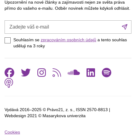
Upozornění na nové články a zajímavosti nejen ze světa práva
přímo do vašeho e-mailu. Odběr novinek můžete kdykoli odhlásit.
Zadejte
Při
váš
se
e-
Souhlasím se
zpracováním osobních údajů
a tento souhlas
mail
uděluji na 3
roky
Facebook
Twitter
Instagram
RSS
SoundCl
Linked
Spo
Podcast
Vydává 2016–2025 © Právo21, z. s., ISSN
2570-8813 |
Webdesign 2021 © Masarykova univerzita
Cookies