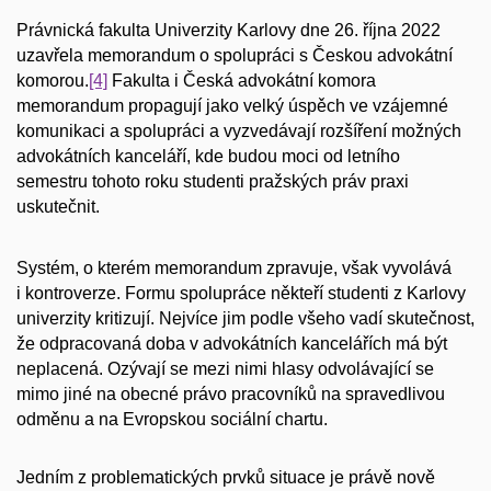
Právnická fakulta Univerzity Karlovy dne 26. října 2022
uzavřela memorandum o spolupráci s Českou advokátní
komorou.
[4]
Fakulta i Česká advokátní komora
memorandum propagují jako velký úspěch ve vzájemné
komunikaci a spolupráci a vyzvedávají rozšíření možných
advokátních kanceláří, kde budou moci od letního
semestru tohoto roku studenti pražských práv praxi
uskutečnit.
Systém, o kterém memorandum zpravuje, však vyvolává
i kontroverze. Formu spolupráce někteří studenti z Karlovy
univerzity kritizují. Nejvíce jim podle všeho vadí skutečnost,
že odpracovaná doba v advokátních kancelářích má být
neplacená. Ozývají se mezi nimi hlasy odvolávající se
mimo jiné na obecné právo pracovníků na spravedlivou
odměnu a na Evropskou sociální chartu.
Jedním z problematických prvků situace je právě nově