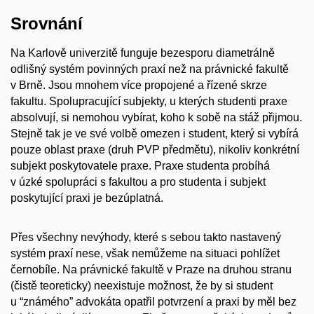
Srovnání
Na Karlově univerzitě funguje bezesporu diametrálně
odlišný systém povinných praxí než na právnické fakultě
v Brně. Jsou mnohem více propojené a řízené skrze
fakultu. Spolupracující subjekty, u kterých studenti praxe
absolvují, si nemohou vybírat, koho k sobě na stáž přijmou.
Stejně tak je ve své volbě omezen i student, který si vybírá
pouze oblast praxe (druh PVP předmětu), nikoliv konkrétní
subjekt poskytovatele praxe. Praxe studenta probíhá
v úzké spolupráci s fakultou a pro studenta i subjekt
poskytující praxi je bezúplatná.
Přes všechny nevýhody, které s sebou takto nastavený
systém praxí nese, však nemůžeme na situaci pohlížet
černobíle. Na právnické fakultě v Praze na druhou stranu
(čistě teoreticky) neexistuje možnost, že by si student
u “známého” advokáta opatřil potvrzení a praxi by měl bez