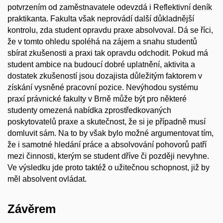
potvrzením od zaměstnavatele odevzdá i Reflektivní deník
praktikanta. Fakulta však neprovádí další důkladnější
kontrolu, zda student opravdu praxe absolvoval. Dá se říci,
že v tomto ohledu spoléhá na zájem a snahu studentů
sbírat zkušenosti a praxi tak opravdu odchodit. Pokud má
student ambice na budoucí dobré uplatnění, aktivita a
dostatek zkušeností jsou dozajista důležitým faktorem v
získání vysněné pracovní pozice. Nevýhodou systému
praxí právnické fakulty v Brně může být pro některé
studenty omezená nabídka zprostředkovaných
poskytovatelů praxe a skutečnost, že si je případně musí
domluvit sám. Na to by však bylo možné argumentovat tím,
že i samotné hledání práce a absolvování pohovorů patří
mezi činnosti, kterým se student dříve či později nevyhne.
Ve výsledku jde proto taktéž o užitečnou schopnost, již by
měl absolvent ovládat.
Závěrem