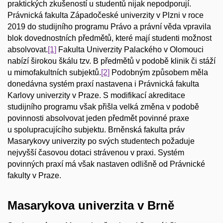
praktických zkušeností u studentů nijak nepodporují.
Právnická fakulta Západočeské univerzity v Plzni v roce
2019 do studijního programu Právo a právní věda vpravila
blok dovednostních předmětů, které mají studenti možnost
absolvovat.
[1]
Fakulta Univerzity Palackého v Olomouci
nabízí širokou škálu tzv. B předmětů v podobě klinik či stáží
u mimofakultních subjektů.
[2]
Podobným způsobem měla
donedávna systém praxí nastavena i Právnická fakulta
Karlovy univerzity v Praze. S modifikací akreditace
studijního programu však přišla velká změna v podobě
povinnosti absolvovat jeden předmět povinné praxe
u spolupracujícího subjektu. Brněnská fakulta práv
Masarykovy univerzity po svých studentech požaduje
nejvyšší časovou dotaci strávenou v praxi. Systém
povinných praxí má však nastaven odlišně od Právnické
fakulty v Praze.
Masarykova univerzita v Brně