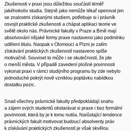
Zkušenosti v praxi jsou důležitou součástí téměř
jakéhokoliv studia. Stejně jako nemůže lékař operovat jen
se znalostmi získanými studiem, potřebuje si i právník
osvojit praktické zkušenosti a chápat aplikaci teorie ve
světě okolo nás. Právnické fakulty v Praze a Brně mají
absolvování nějaké formy praxe nastaveno jako podmínku
udělení titulu. Naopak v Olomouci a Plzni je zatím
získávání praktických zkušeností nastaveno spíše
motivačně. Souviset to může i se skutečností, že jde
o menší města. V případě zavedení plošné povinnosti
vykonat praxi v rámci studijního programu by zde nebylo
jednoduché pokrýt nově vzniklou poptávku nabídkou
dostatku pozic.
Snad všechny právnické fakulty předpokládají snahu
a zájem svých studentů obstarávat si praxe i bez formální
povinnosti, která by je k tomu nutila. Narůstající tendence
právnických fakult motivovat budoucí absolventy práv
k získávání praktických zkušeností je však skvělou