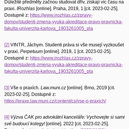
Důležité předměty začnou studovat dřív, získají víc času na
praxi.
IRozhlas
[online]. Praha, 2019, 1 [cit. 2023-02-25].
Dostupné z:
https://www.irozhlas.cz/zpravy-
domov/studenti-zmena-vyuka-akreditace-pravo-pravnicka-
fakulta-univerzita-karlova_1903261005_pla
[2]
VINTR, Jáchym. Studenti práva si vše musejí vyzkoušet
v praxi.
Perpetuum
[online]. 2019, 1 [cit. 2023-02-25].
Dostupné z:
https://www.irozhlas.cz/zpravy-
domov/studenti-zmena-vyuka-akreditace-pravo-pravnicka-
fakulta-univerzita-karlova_1903261005_pla
[3]
Vše o praxích.
Law.muni.cz
[online]. Brno, 2019 [cit.
2023-02-25]. Dostupné z:
https://praxe.law.muni.cz/content/cs/vse-o-praxich/
[4]
Výzva ČAK pro advokátní kanceláře: Vychovejte si sami
své budoucí kolegy!
[online]. 2022 [cit. 2023-02-25].