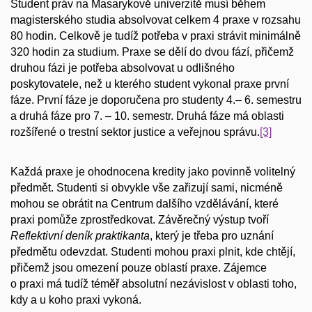
Student práv na Masarykově univerzitě musí během
magisterského studia absolvovat celkem 4 praxe v rozsahu
80 hodin. Celkově je tudíž potřeba v praxi strávit minimálně
320 hodin za studium. Praxe se dělí do dvou fází, přičemž
druhou fázi je potřeba absolvovat u odlišného
poskytovatele, než u kterého student vykonal praxe první
fáze. První fáze je doporučena pro studenty 4.– 6. semestru
a druhá fáze pro 7. – 10. semestr. Druhá fáze má oblasti
rozšířené o trestní sektor justice a veřejnou správu.
[3]
Každá praxe je ohodnocena kredity jako povinně volitelný
předmět. Studenti si obvykle vše zařizují sami, nicméně
mohou se obrátit na Centrum dalšího vzdělávání, které
praxi pomůže zprostředkovat. Závěrečný výstup tvoří
Reflektivní deník praktikanta
, který je třeba pro uznání
předmětu odevzdat. Studenti mohou praxi plnit, kde chtějí,
přičemž jsou omezení pouze oblastí praxe. Zájemce
o praxi má tudíž téměř absolutní nezávislost v oblasti toho,
kdy a u koho praxi vykoná.