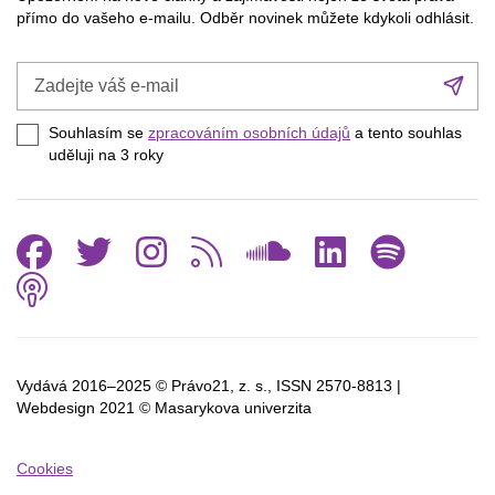
přímo do vašeho e-mailu. Odběr novinek můžete kdykoli odhlásit.
Zadejte
Při
váš
se
e-
Souhlasím se
zpracováním osobních údajů
a tento souhlas
mail
uděluji na 3
roky
Facebook
Twitter
Instagram
RSS
SoundCl
Linked
Spo
Podcast
Vydává 2016–2025 © Právo21, z. s., ISSN
2570-8813 |
Webdesign 2021 © Masarykova univerzita
Cookies