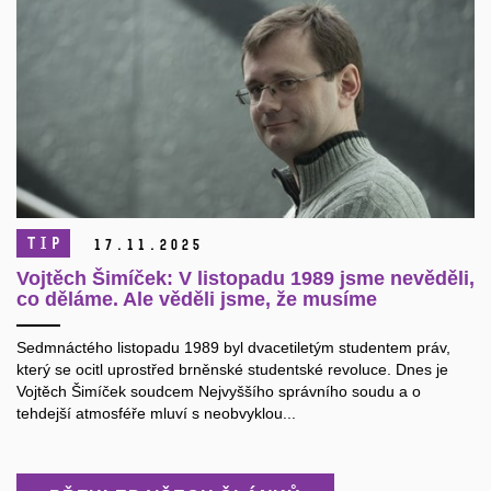
TIP
17.
11.
2025
Vojtěch Šimíček: V listopadu 1989 jsme nevěděli,
co děláme. Ale věděli jsme, že musíme
Sedmnáctého listopadu 1989 byl dvacetiletým studentem práv,
který se ocitl uprostřed brněnské studentské revoluce. Dnes je
Vojtěch Šimíček soudcem Nejvyššího správního soudu a o
tehdejší atmosféře mluví s neobvyklou...