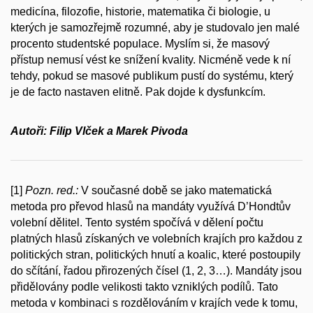
medicína, filozofie, historie, matematika či biologie, u
kterých je samozřejmě rozumné, aby je studovalo jen malé
procento studentské populace. Myslím si, že masový
přístup nemusí vést ke snížení kvality. Nicméně vede k ní
tehdy, pokud se masové publikum pustí do systému, který
je de facto nastaven elitně. Pak dojde k dysfunkcím.
Autoři: Filip Vlček a Marek Pivoda
[1]
Pozn. red.:
V současné době se jako matematická
metoda pro převod hlasů na mandáty využívá D’Hondtův
volební dělitel. Tento systém spočívá v dělení počtu
platných hlasů získaných ve volebních krajích pro každou z
politických stran, politických hnutí a koalic, které postoupily
do sčítání, řadou přirozených čísel (1, 2, 3…). Mandáty jsou
přidělovány podle velikosti takto vzniklých podílů. Tato
metoda v kombinaci s rozdělováním v krajích vede k tomu,