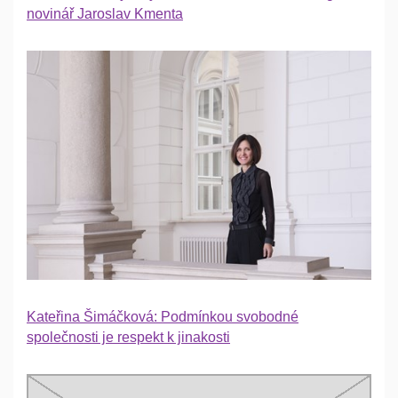
novinář Jaroslav Kmenta
Kateřina Šimáčková: Podmínkou svobodné
společnosti je respekt k jinakosti