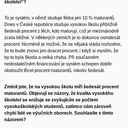
školství“?
To je systém, v němž studuje třeba jen 10 % maturantů.
Dnes v České republice studuje vysokou školu přibližně
šedesát procent z těch, kdo maturují, což je mezinárodně
zcela běžné. V některých zemích je to dokonce osmdesát
procent. Nicméně je možné, že se nějaká vláda rozhodne,
že to bude znovu jen dvacet procent, i když si myslím, že
by to byla škoda a velká chyba. Při současném
nedostatečném financování je systém schopen dobře
obsloužit třicet procent maturantů, nikoliv šedesát.
Zmínil jste, že na vysokou školu míří šedesát procent
maturantů. Objevují se názory, že kvalita vysokého
školství se snižuje se zvyšujícím se počtem
vysokoškolských studentů, zatímco nám zároveň
chybí lidé ve výučních oborech. Souhlasíte s tímto
názorem?