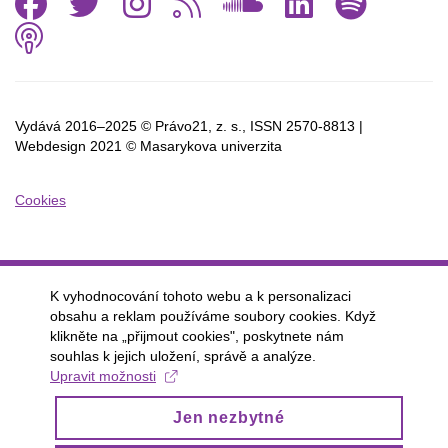
Facebook
Twitter
Instagram
RSS
SoundCl
Linked
Spo
Podcast
Vydává 2016–2025 © Právo21, z. s., ISSN
2570-8813 |
Webdesign 2021 © Masarykova univerzita
Cookies
K vyhodnocování tohoto webu a k personalizaci
obsahu a reklam používáme soubory cookies. Když
klikněte na „přijmout cookies", poskytnete nám
souhlas k jejich uložení, správě a analýze.
Upravit možnosti
Jen nezbytné