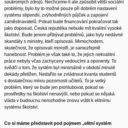
soukromých zdrojů. Nechceme-li ale způsobit větší sociální
problémy, bylo by to možné pouze při dobrém nastavení
systému stipendií, zvýhodněných půjček a zapojení
zaměstnavatelů. Pokud bude financování pokračovat tak
jako doposud, Česká republika nebude mít kvalitní vysoké
školství. Bude jenom přibývat problémů, jako byly nedávné
skandály s ministry, kteří opisovali. Mimochodem,
skutečnost, že opisovali ministři, je samozřejmě
hanebnost. Problém je však také to, že jejich nekvalitní
práce nebyly včas zachyceny vedoucími a oponenty. To
svědčí o tom, že systém byl minimálně v období minulé
dekády přetížen. Nedařilo se zvládnout kvanta studentů
s dostatečnou mírou pozornosti učitelů. To je velký
problém, který se bude jen prohlubovat, pokud se
prostředky na školství nenavýší, nebo pokud se nějaká
vláda v budoucnu nerozhodne znovu vrátit k elitnímu
systému školství.
Co si máme představit pod pojmem „elitní systém