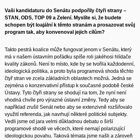
Vaši kandidaturu do Senátu podpořily čtyři strany –
STAN, ODS, TOP 09 a Zelení. Myslíte si, že budete
schopen být loajální k těmto stranám a prosazovat svůj
program tak, aby konvenoval jejich cílům?
Takto pestrá koalice může fungovat jenom v Senátu, který
má v našem ústavním pořádku spíše roli jakéhosi hlídače
kvality zákonů. Není to místo, kde by se tvořila každodenní,
ideologická politika, a proto byla programová shoda těchto
čtyř stran ve zcela základních oblastech možná. Jedná se
zejména o konzervativní přístup k současné podobě české
Ústavy. Tyto čtyři strany se shodují na tom, že nyní není
vhodná chvíle pro výrazné ústavní změny. Tedy aby se
například zrušil Senát nebo aby se extenzivně rozšiřovalo
využití referenda, jak navrhují některé politické subjekty.
Vedli jsme od jara velmi důkladnou debatu o širší
programové shodě ve věcech, které nemají polarizující
ideologickou povahu. Taková témata jsme našli a zároveň