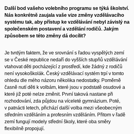
Další bod vašeho volebního programu se týká školství.
Nás konkrétně zaujala vaše vize změny vzdělávacího
systému tak, aby přístup ke vzdělávání nebyl závislý na
společenském postavení a vzdělání rodičů. Jakým
způsobem se této změny dá docílit?
Je tvrdým faktem, že ve srovnání s řadou vyspělých zemí
se v České republice nedaří do vyšších stupňů vzdělávání
vtahovat děti pocházející z prostředí, kde žádný z rodičů
není vysokoškolák. Český vzdělávací systém trpí v tomto
ohledu dle mého názoru několika nedostatky. Poměrně
časně nutí děti k volbám, které jsou v podstatě osudové a
které již poté nelze změnit. První taková nastane při
rozhodování, zda půjdou na víceleté gymnázium. Poté,
v patnácti letech, přichází další volba mezi všeobecným
středním vzděláním a profesním vzděláním. Přitom v řadě
zemí fungují modely střední školy, které oba směry
flexibilně propojují.