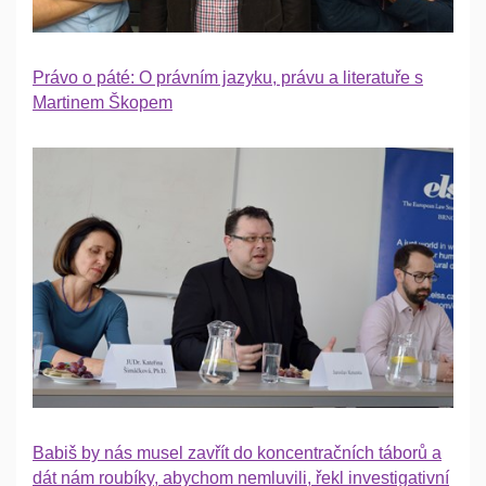
Právo o páté: O právním jazyku, právu a literatuře s
Martinem Škopem
Babiš by nás musel zavřít do koncentračních táborů a
dát nám roubíky, abychom nemluvili, řekl investigativní