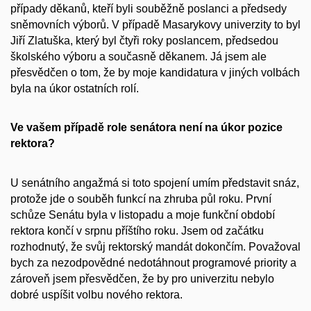
případy děkanů, kteří byli souběžně poslanci a předsedy
sněmovních výborů. V případě Masarykovy univerzity to byl
Jiří Zlatuška, který byl čtyři roky poslancem, předsedou
školského výboru a současně děkanem. Já jsem ale
přesvědčen o tom, že by moje kandidatura v jiných volbách
byla na úkor ostatních rolí.
Ve vašem případě role senátora není na úkor pozice
rektora?
U senátního angažmá si toto spojení umím představit snáz,
protože jde o souběh funkcí na zhruba půl roku. První
schůze Senátu byla v listopadu a moje funkční období
rektora končí v srpnu příštího roku. Jsem od začátku
rozhodnutý, že svůj rektorský mandát dokončím. Považoval
bych za nezodpovědné nedotáhnout programové priority a
zároveň jsem přesvědčen, že by pro univerzitu nebylo
dobré uspíšit volbu nového rektora.