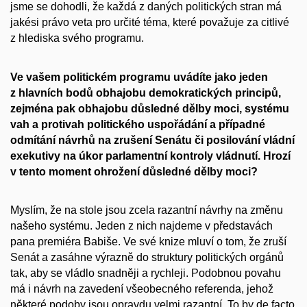
jsme se dohodli, že každá z daných politických stran má
jakési právo veta pro určité téma, které považuje za citlivé
z hlediska svého programu.
Ve vašem politickém programu uvádíte jako jeden
z hlavních bodů obhajobu demokratických principů,
zejména pak obhajobu důsledné dělby moci, systému
vah a protivah politického uspořádání a případné
odmítání návrhů na zrušení Senátu či posilování vládní
exekutivy na úkor parlamentní kontroly vládnutí. Hrozí
v tento moment ohrožení důsledné dělby moci?
Myslím, že na stole jsou zcela razantní návrhy na změnu
našeho systému. Jeden z nich najdeme v představách
pana premiéra Babiše. Ve své knize mluví o tom, že zruší
Senát a zasáhne výrazně do struktury politických orgánů
tak, aby se vládlo snadněji a rychleji. Podobnou povahu
má i návrh na zavedení všeobecného referenda, jehož
některé podoby jsou opravdu velmi razantní. To by de facto