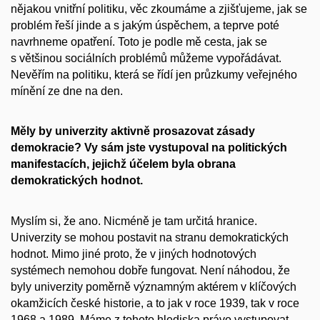
nějakou vnitřní politiku, věc zkoumáme a zjišťujeme, jak se
problém řeší jinde a s jakým úspěchem, a teprve poté
navrhneme opatření. Toto je podle mě cesta, jak se
s většinou sociálních problémů můžeme vypořádávat.
Nevěřím na politiku, která se řídí jen průzkumy veřejného
mínění ze dne na den.
Měly by univerzity aktivně prosazovat zásady
demokracie? Vy sám jste vystupoval na politických
manifestacích, jejichž účelem byla obrana
demokratických hodnot.
Myslím si, že ano. Nicméně je tam určitá hranice.
Univerzity se mohou postavit na stranu demokratických
hodnot. Mimo jiné proto, že v jiných hodnotových
systémech nemohou dobře fungovat. Není náhodou, že
byly univerzity poměrně významným aktérem v klíčových
okamžicích české historie, a to jak v roce 1939, tak v roce
1968 a 1989. Máme z tohoto hlediska právo vystupovat