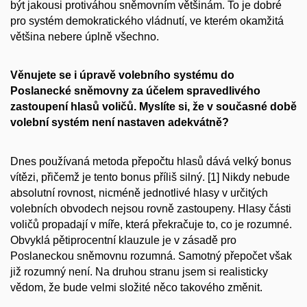
být jakousi protiváhou sněmovním většinám. To je dobré
pro systém demokratického vládnutí, ve kterém okamžitá
většina nebere úplně všechno.
Věnujete se i úpravě volebního systému do
Poslanecké sněmovny za účelem spravedlivého
zastoupení hlasů voličů. Myslíte si, že v současné době
volební systém není nastaven adekvátně?
Dnes používaná metoda přepočtu hlasů dává velký bonus
vítězi, přičemž je tento bonus příliš silný. [1] Nikdy nebude
absolutní rovnost, nicméně jednotlivé hlasy v určitých
volebních obvodech nejsou rovně zastoupeny. Hlasy části
voličů propadají v míře, která překračuje to, co je rozumné.
Obvyklá pětiprocentní klauzule je v zásadě pro
Poslaneckou sněmovnu rozumná. Samotný přepočet však
již rozumný není. Na druhou stranu jsem si realisticky
vědom, že bude velmi složité něco takového změnit.