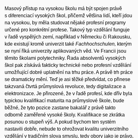
Masový přístup na vysokou školu má být spojen právě
s diferenciací vysokých škol, přičemž většina lidí, kteří jdou
na vysokou, by měla studovat nějaké profesní programy
určené pro konkrétní profese. Takový typ vzdělání funguje
v řadě vyspělých zemí, například v Německu či Rakousku,
kde existují kromě univerzit také
Fachhochschulen,
kterým
se nyní říká univerzity aplikovaných věd. Ve Francii jsou
těmito školami polytechniky. Řada absolventů vysokých
škol pak získává fakticky technické nebo profesní vzdělání
umožňující dobré uplatnění na trhu práce. A právě trh práce
se dramaticky mění. Teď je asi těžké předvídat, co přinese
takzvaná čtvrtá průmyslová revoluce, tedy digitalizace a
elektronizace. Je přirozené, že v řadě profesí, kde dřív byla
typickou kvalifikací maturita na průmyslové škole, bude
běžné, že tyto pozice zastane bakalář z právě takto
odborně zaměřené vysoké školy. Kvalifikace se zkrátka
posunou o stupeň výš. A pokud bychom ten systém
nastavili dobře, nebude to ohrožovat kvalitu univerzitního
vzdělání v tradičním slova smyslu, tedy obory jako je právo,