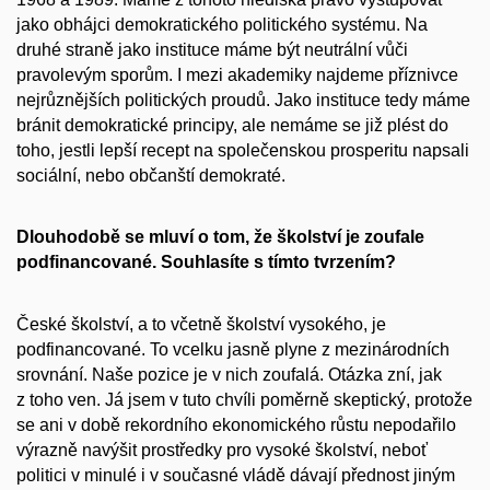
jako obhájci demokratického politického systému. Na
druhé straně jako instituce máme být neutrální vůči
pravolevým sporům. I mezi akademiky najdeme příznivce
nejrůznějších politických proudů. Jako instituce tedy máme
bránit demokratické principy, ale nemáme se již plést do
toho, jestli lepší recept na společenskou prosperitu napsali
sociální, nebo občanští demokraté.
Dlouhodobě se mluví o tom, že školství je zoufale
podfinancované. Souhlasíte s tímto tvrzením?
České školství, a to včetně školství vysokého, je
podfinancované. To vcelku jasně plyne z mezinárodních
srovnání. Naše pozice je v nich zoufalá. Otázka zní, jak
z toho ven. Já jsem v tuto chvíli poměrně skeptický, protože
se ani v době rekordního ekonomického růstu nepodařilo
výrazně navýšit prostředky pro vysoké školství, neboť
politici v minulé i v současné vládě dávají přednost jiným