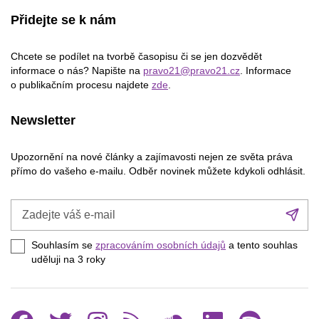
Přidejte se k nám
Chcete se podílet na tvorbě časopisu či se jen dozvědět
informace o nás? Napište na
pravo21@pravo21.cz
. Informace
o publikačním procesu najdete
zde
.
Newsletter
Upozornění na nové články a zajímavosti nejen ze světa práva
přímo do vašeho e-mailu. Odběr novinek můžete kdykoli odhlásit.
Zadejte
Při
váš
se
e-
Souhlasím se
zpracováním osobních údajů
a tento souhlas
mail
uděluji na 3
roky