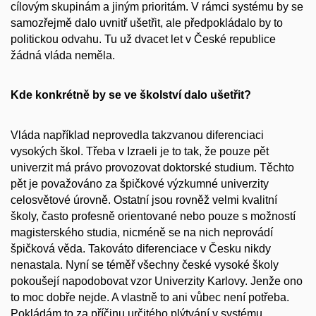
cílovým skupinám a jiným prioritám. V rámci systému by se
samozřejmě dalo uvnitř ušetřit, ale předpokládalo by to
politickou odvahu. Tu už dvacet let v České republice
žádná vláda neměla.
Kde konkrétně by se ve školství dalo ušetřit?
Vláda například neprovedla takzvanou diferenciaci
vysokých škol. Třeba v Izraeli je to tak, že pouze pět
univerzit má právo provozovat doktorské studium. Těchto
pět je považováno za špičkové výzkumné univerzity
celosvětové úrovně. Ostatní jsou rovněž velmi kvalitní
školy, často profesně orientované nebo pouze s možností
magisterského studia, nicméně se na nich neprovádí
špičková věda. Takováto diferenciace v Česku nikdy
nenastala. Nyní se téměř všechny české vysoké školy
pokoušejí napodobovat vzor Univerzity Karlovy. Jenže ono
to moc dobře nejde. A vlastně to ani vůbec není potřeba.
Pokládám to za příčinu určitého plýtvání v systému.