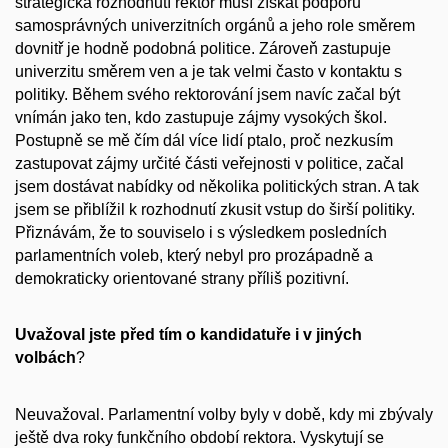
strategická rozhodnutí rektor musí získat podporu
samosprávných univerzitních orgánů a jeho role směrem
dovnitř je hodně podobná politice. Zároveň zastupuje
univerzitu směrem ven a je tak velmi často v kontaktu s
politiky. Během svého rektorování jsem navíc začal být
vnímán jako ten, kdo zastupuje zájmy vysokých škol.
Postupně se mě čím dál více lidí ptalo, proč nezkusím
zastupovat zájmy určité části veřejnosti v politice, začal
jsem dostávat nabídky od několika politických stran. A tak
jsem se přiblížil k rozhodnutí zkusit vstup do širší politiky.
Přiznávám, že to souviselo i s výsledkem posledních
parlamentních voleb, který nebyl pro prozápadně a
demokraticky orientované strany příliš pozitivní.
Uvažoval jste před tím o kandidatuře i v jiných
volbách
?
Neuvažoval. Parlamentní volby byly v době, kdy mi zbývaly
ještě dva roky funkčního období rektora. Vyskytují se