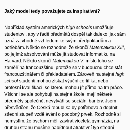
Jaký model tedy považujete za inspirativní?
Například systém amerických
high schools
umožňuje
studentovi, aby v řadě předmětů dospěl tak daleko, jak sám
uzná za vhodné vzhledem ke svým předpokladům a
potřebám. Někdo se rozhodne, že skončí
Matematikou XIII
,
po jejímž absolvování může jít studovat informatiku na
Harvard. Někdo skončí
Matematikou V
, místo toho se
zaměří na francouzštinu, protože se v budoucnu chce stát
francouzštinářem či překladatelem. Zároveň na stejné
high
school
studenti mohou získat výuční certifikát nebo
profesní kvalifikaci, se kterou mohou jít přímo na trh práce.
Všichni se ale pohybují na stejné škole, mají některé
předměty společně, nevytváří se sociální bariéry. Jsem
přesvědčen, že Česká republika by potřebovala doplnit
střední stupeň vzdělávání o podobný prvek. Rozhodně si
nemyslím, že bychom měli zavírat víceletá gymnázia, na
druhou stranu musíme nabídnout atraktivní typ střední