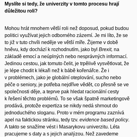
Myslíte si tedy, že univerzity v tomto procesu hrají
důležitou roli?
Mohou hrát mnohem větší roli než doposud, pokud budou
politici využívat jejich odborného zázemí. Je mi líto, že se
to již v tuto chvíli neděje ve větší míře. Žijeme v době
hněvu, kdy dochází k rozhodnutím, jako byl
Brexit,
na
základě emocí a neúplných nebo nesprávných informací.
Jedinou cestou, jak tomuto čelit, je trpělivě vysvětlovat, že
je lépe chodit k lékaři než k bábě kořenářce. Že i
v problémech, jako je globální oteplování, sucho nebo
péče o seniory, je potřeba nejdříve vědět, co přesně se ve
společnosti děje, a teprve pak hledat racionální cesty
k řešení těchto problémů. To se však špatně marketingově
prodává, protože expertiza se nikdy nedá shrnout do
jednoduchého sloganu. Proto v mém programu zaznívá
apel na faktickou stránku, tedy tzv.
evidence based policy
.
A takto se snažíme vést i Masarykovu univerzitu. Léta
pracujeme s daty a s jejich analýzou. Než zavedeme