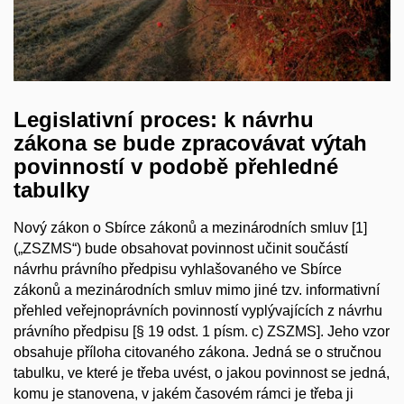
Legislativní proces: k návrhu
zákona se bude zpracovávat výtah
povinností v podobě přehledné
tabulky
Nový zákon o Sbírce zákonů a mezinárodních smluv [1]
(„ZSZMS“) bude obsahovat povinnost učinit součástí
návrhu právního předpisu vyhlašovaného ve Sbírce
zákonů a mezinárodních smluv mimo jiné tzv. informativní
přehled veřejnoprávních povinností vyplývajících z návrhu
právního předpisu [§ 19 odst. 1 písm. c) ZSZMS]. Jeho vzor
obsahuje příloha citovaného zákona. Jedná se o stručnou
tabulku, ve které je třeba uvést, o jakou povinnost se jedná,
komu je stanovena, v jakém časovém rámci je třeba ji