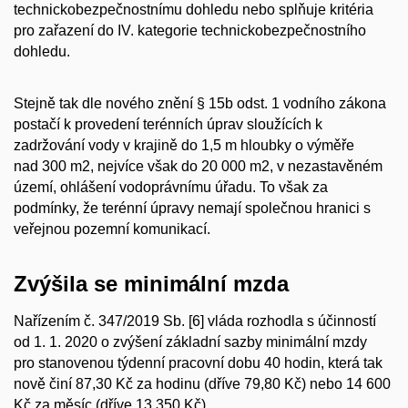
technickobezpečnostnímu dohledu nebo splňuje kritéria
pro zařazení do IV. kategorie technickobezpečnostního
dohledu.
Stejně tak dle nového znění § 15b odst. 1 vodního zákona
postačí k provedení terénních úprav sloužících k
zadržování vody v krajině do 1,5 m hloubky o výměře
nad 300 m
2
, nejvíce však do 20 000 m
2
, v nezastavěném
území, ohlášení vodoprávnímu úřadu. To však za
podmínky, že terénní úpravy nemají společnou hranici s
veřejnou pozemní komunikací.
Zvýšila se minimální mzda
Nařízením č. 347/2019 Sb. [6] vláda rozhodla s účinností
od 1. 1. 2020 o zvýšení základní sazby minimální mzdy
pro stanovenou týdenní pracovní dobu 40 hodin, která tak
nově činí 87,30 Kč za hodinu (dříve 79,80 Kč) nebo 14 600
Kč za měsíc (dříve 13 350 Kč).