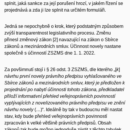
splnit, jaká sankce za její porušení hrozí, v jakém řízení se
projednává a zda ji lze splnit na určitém formuláři.
Jedná se nepochybně o krok, který podstatným způsobem
zvýší transparentnost legislativního procesu. Změnu
přinesl změnový zákon [2] navazující na zákon o Sbírce
zákonů a mezinárodních smluv. Účinnost novely nastane
společně s účinností ZSZMS dne 1. 1. 2022.
Za povšimnutí stojí i § 26 odst. 3 ZSZMS, dle kterého „[
k
]
návrhu první novely právního předpisu vyhlašovaného ve
Sbírce zákonů a mezinárodních smluv, který je předložen k
projednání po nabytí účinnosti tohoto zákona, předkladatel
přiloží informativní přehled veřejnoprávních povinností
vyplývajících z novelizovaného právního předpisu ve znění
návrhu novely
(…)“. Ideálně by tak v budoucnu měl nastat
stav, kdy bude přehled veřejnoprávních povinností
zpracován k velké většině právních předpisů. Obsah
zákonů tak bude možno jednoduše zjistit z těchto tabulek.