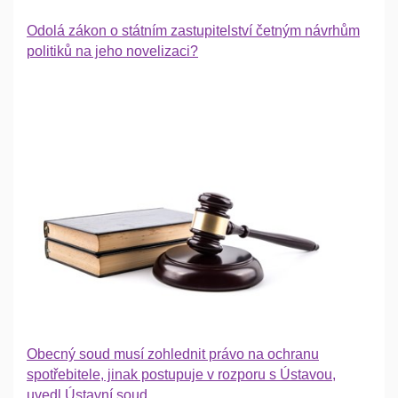
Odolá zákon o státním zastupitelství četným návrhům
politiků na jeho novelizaci?
Obecný soud musí zohlednit právo na ochranu
spotřebitele, jinak postupuje v rozporu s Ústavou,
uvedl Ústavní soud