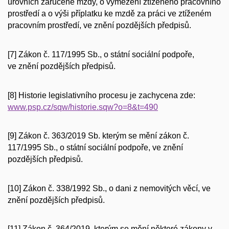
úrovních zaručené mzdy, o vymezení ztíženého pracovního
prostředí a o výši příplatku ke mzdě za práci ve ztíženém
pracovním prostředí, ve znění pozdějších předpisů.
[7] Zákon č. 117/1995 Sb., o státní sociální podpoře,
ve znění pozdějších předpisů.
[8] Historie legislativního procesu je zachycena zde:
www.psp.cz/sqw/historie.sqw?o=8&t=490
[9] Zákon č. 363/2019 Sb. kterým se mění zákon č.
117/1995 Sb., o státní sociální podpoře, ve znění
pozdějších předpisů.
[10] Zákon č. 338/1992 Sb., o dani z nemovitých věcí, ve
znění pozdějších předpisů.
[11] Zákon č. 364/2019, kterým se mění některé zákony v