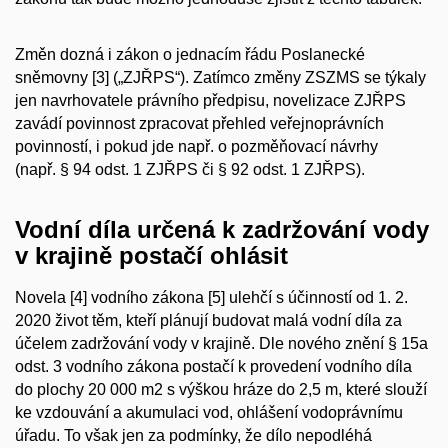
Změn dozná i zákon
o jednacím
řádu Poslanecké
sněmovny [3] („ZJŘPS“). Zatímco změny ZSZMS se týkaly
jen navrhovatele právního předpisu, novelizace ZJŘPS
zavádí povinnost zpracovat přehled veřejnoprávních
povinností, i pokud jde např. o pozměňovací návrhy
(např. § 94 odst. 1 ZJŘPS či § 92 odst. 1 ZJŘPS).
Vodní díla určená k zadržování vody
v krajině postačí ohlásit
Novela [4] vodního zákona [5] ulehčí s účinností od 1. 2.
2020 život těm, kteří plánují budovat malá vodní díla za
účelem zadržování vody v krajině. Dle nového znění § 15a
odst. 3 vodního zákona postačí k provedení vodního díla
do plochy 20 000 m
2
s výškou hráze do 2,5 m, které slouží
ke vzdouvání a akumulaci vod, ohlášení vodoprávnímu
úřadu. To však jen za podmínky, že dílo nepodléhá