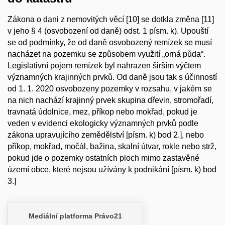
Zákona o dani z nemovitých věcí [10] se dotkla změna [11]
v jeho § 4 (osvobození od daně) odst. 1 písm. k). Upouští
se od podmínky, že od daně osvobozený remízek se musí
nacházet na pozemku se způsobem využití „orná půda“.
Legislativní pojem remízek byl nahrazen širším výčtem
významných krajinných prvků. Od daně jsou tak s účinností
od 1. 1. 2020 osvobozeny pozemky v rozsahu, v jakém se
na nich nachází krajinný prvek skupina dřevin, stromořadí,
travnatá údolnice, mez, příkop nebo mokřad, pokud je
veden v evidenci ekologicky významných prvků podle
zákona upravujícího zemědělství [písm. k) bod 2.], nebo
příkop, mokřad, močál, bažina, skalní útvar, rokle nebo strž,
pokud jde o pozemky ostatních ploch mimo zastavěné
území obce, které nejsou užívány k podnikání [písm. k) bod
3.]