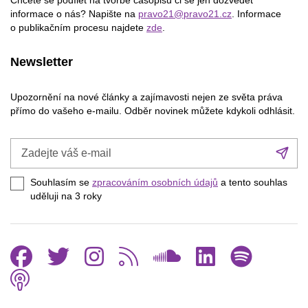
Chcete se podílet na tvorbě časopisu či se jen dozvědět
informace o nás? Napište na
pravo21@pravo21.cz
. Informace
o publikačním procesu najdete
zde
.
Newsletter
Upozornění na nové články a zajímavosti nejen ze světa práva
přímo do vašeho e-mailu. Odběr novinek můžete kdykoli odhlásit.
Zadejte
Při
váš
se
e-
Souhlasím se
zpracováním osobních údajů
a tento souhlas
mail
uděluji na 3
roky
Facebook
Twitter
Instagram
RSS
SoundCl
Linked
Spo
Podcast