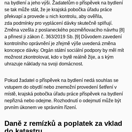
na bydlení a jeho výši. Žadatelům o příspěvek na bydlení
se tak může stát, že je krajská pobočka úřadu práce
překvapí a provede u nich kontrolu, aby ověřila,
zda podmínky pro vyplácení dávky skutečně splňují.
Změna vzešla z poslaneckého pozměňovacího návrhu [8]
a přinesl ji zákon č. 363/2019 Sb. [9] Důvodem zavedení
kontrolního oprávnění je zřejmě výše uvedená změna
koncepce dávky. Orgán státní sociální podpory by měl mít
možnost zkontrolovat, kdo v bytě reálně žije, a s kým
uhrazuje náklady na svoji domácnost.
Pokud žadatel o příspěvek na bydlení nedá souhlas se
vstupem do obydlí nebo znemožní provedení šetření v
místě, krajská pobočka úřadu práce příspěvek na bydlení
nepřizná nebo odejme. Rozhodnutí o odejmutí může být
prvním úkonem ve správním řízení.
Daně z remízků a poplatek za vklad
do katastru