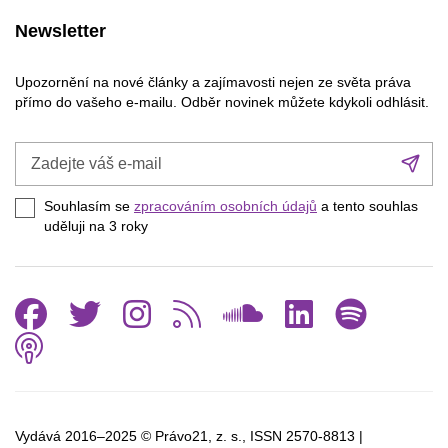
Newsletter
Upozornění na nové články a zajímavosti nejen ze světa práva
přímo do vašeho e-mailu. Odběr novinek můžete kdykoli odhlásit.
Zadejte
Při
váš
se
e-
Souhlasím se
zpracováním osobních údajů
a tento souhlas
mail
uděluji na 3
roky
Facebook
Twitter
Instagram
RSS
SoundCl
Linked
Spo
Podcast
Vydává 2016–2025 © Právo21, z. s., ISSN
2570-8813 |