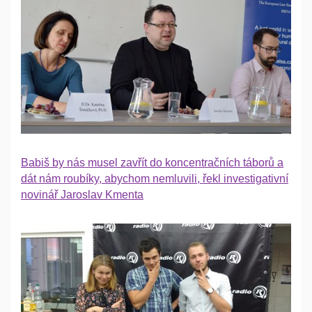
Babiš by nás musel zavřít do koncentračních táborů a
dát nám roubíky, abychom nemluvili, řekl investigativní
novinář Jaroslav Kmenta