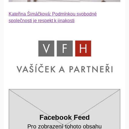
Kateřina Šimáčková: Podmínkou svobodné
společnosti je respekt k jinakosti
Facebook Feed
Pro zobrazení tohoto obsahu