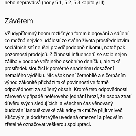
nebo nepravdivá (body 5.1, 5.2, 5.3 kapitoly III).
Závěrem
Všudypřítomný boom rozličných forem blogování a sdílení
co možná nejvíce událostí ze svého života prostřednictvím
sociálních sítí neušel pravděpodobně nikomu, natož pak
pozornosti prodejců. Z činnosti influencerů se stala nejen
záliba v podobě veřejného osobního deníčku, ale také
prostředek sloužící k poměrně snadnému dosažení
nemalého výdělku. Nic však není černobílé a s čerpáním
výhod zákonitě přichází také povinnosti ve formě
odpovědnosti za sdílený obsah. Kromě této odpovědnosti
zároveň v případě neférového jednání hrozí, že osoba ztratí
důvěru svých sledujících, a všechen čas věnovaný
budování fanouškovské základny tak může přijít vniveč.
Klíčovým je dodržet výše uvedená omezení a předvším
zřetelně označovat veškerou spolupráci.