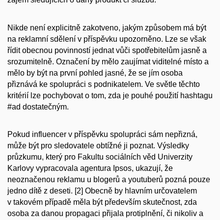
Nikde není explicitně zakotveno, jakým způsobem má být
na reklamní sdělení v příspěvku upozorněno. Lze se však
řídit obecnou povinností jednat vůči spotřebitelům jasně a
srozumitelně. Označení by mělo zaujímat viditelné místo a
mělo by být na první pohled jasné, že se jím osoba
přiznává ke spolupráci s podnikatelem. Ve světle těchto
kritérií lze pochybovat o tom, zda je pouhé použití hashtagu
#ad dostatečným.
Pokud influencer v příspěvku spolupráci sám nepřizná,
může být pro sledovatele obtížné ji poznat. Výsledky
průzkumu, který pro Fakultu sociálních věd Univerzity
Karlovy vypracovala agentura Ipsos, ukazují, že
neoznačenou reklamu u blogerů a youtuberů pozná pouze
jedno dítě z deseti.
[2]
Obecně by hlavním určovatelem
v takovém případě měla být především skutečnost, zda
osoba za danou propagaci přijala protiplnění, či nikoliv a