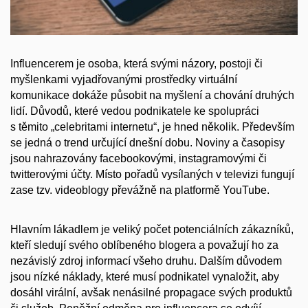
Influencerem je osoba, která svými názory, postoji či
myšlenkami vyjadřovanými prostředky virtuální
komunikace dokáže působit na myšlení a chování druhých
lidí. Důvodů, které vedou podnikatele ke spolupráci
s těmito „celebritami internetu“, je hned několik. Především
se jedná o trend určující dnešní dobu. Noviny a časopisy
jsou nahrazovány facebookovými, instagramovými či
twitterovými účty. Místo pořadů vysílaných v televizi fungují
zase tzv. videoblogy převážně na platformě YouTube.
Hlavním lákadlem je veliký počet potenciálních zákazníků,
kteří sledují svého oblíbeného blogera a považují ho za
nezávislý zdroj informací všeho druhu. Dalším důvodem
jsou nízké náklady, které musí podnikatel vynaložit, aby
dosáhl virální, avšak nenásilné propagace svých produktů