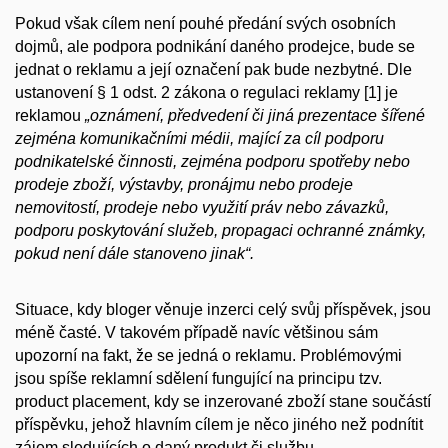
Pokud však cílem není pouhé předání svých osobních
dojmů, ale podpora podnikání daného prodejce, bude se
jednat o reklamu a její označení pak bude nezbytné. Dle
ustanovení § 1 odst. 2 zákona o regulaci reklamy
[1]
je
reklamou
„oznámení, předvedení či jiná prezentace šířené
zejména komunikačními médii, mající za cíl podporu
podnikatelské činnosti, zejména podporu spotřeby nebo
prodeje zboží, výstavby, pronájmu nebo prodeje
nemovitostí, prodeje nebo využití práv nebo závazků,
podporu poskytování služeb, propagaci ochranné známky,
pokud není dále stanoveno jinak“.
Situace, kdy bloger věnuje inzerci celý svůj příspěvek, jsou
méně časté. V takovém případě navíc většinou sám
upozorní na fakt, že se jedná o reklamu. Problémovými
jsou spíše reklamní sdělení fungující na principu tzv.
product placement, kdy se inzerované zboží stane součástí
příspěvku, jehož hlavním cílem je něco jiného než podnítit
zájem sledujících o daný produkt či službu.