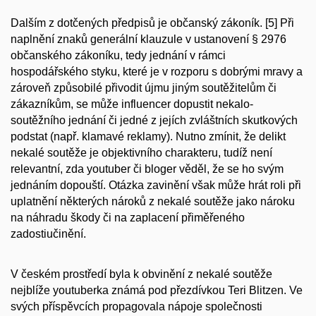
Dalším z dotčených předpisů je občanský zákoník.
[5]
Při
naplnění znaků generální klauzule v ustanovení § 2976
občanského zákoníku, tedy jednání v rámci
hospodářského styku, které je v rozporu s dobrými mravy a
zároveň způsobilé přivodit újmu jiným soutěžitelům či
zákazníkům, se může influencer dopustit nekalo-
soutěžního jednání či jedné z jejích zvláštních skutkových
podstat (např. klamavé reklamy). Nutno zmínit, že delikt
nekalé soutěže je objektivního charakteru, tudíž není
relevantní, zda youtuber či bloger věděl, že se ho svým
jednáním dopouští. Otázka zavinění však může hrát roli při
uplatnění některých nároků z nekalé soutěže jako nároku
na náhradu škody či na zaplacení přiměřeného
zadostiučinění.
V českém prostředí byla k obvinění z nekalé soutěže
nejblíže youtuberka známá pod přezdívkou Teri Blitzen. Ve
svých příspěvcích propagovala nápoje společnosti