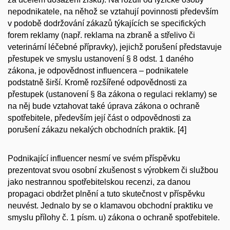
nepodnikatele, na něhož se vztahují povinnosti především
v podobě dodržování zákazů týkajících se specifických
forem reklamy (např. reklama na zbraně a střelivo či
veterinární léčebné přípravky), jejichž porušení představuje
přestupek ve smyslu ustanovení § 8 odst. 1 daného
zákona, je odpovědnost influencera – podnikatele
podstatně širší. Kromě rozšířené odpovědnosti za
přestupek (ustanovení § 8a zákona o regulaci reklamy) se
na něj bude vztahovat také úprava zákona o ochraně
spotřebitele, především její část o odpovědnosti za
porušení zákazu nekalých obchodních praktik.
[4]
Podnikající influencer nesmí ve svém příspěvku
prezentovat svou osobní zkušenost s výrobkem či službou
jako nestrannou spotřebitelskou recenzi, za danou
propagaci obdržet plnění a tuto skutečnost v příspěvku
neuvést. Jednalo by se o klamavou obchodní praktiku ve
smyslu přílohy č. 1 písm. u) zákona o ochraně spotřebitele.