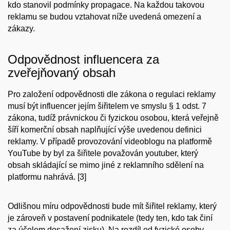
kdo stanovil podmínky propagace. Na každou takovou
reklamu se budou vztahovat níže uvedená omezení a
zákazy.
Odpovědnost influencera za
zveřejňovaný obsah
Pro založení odpovědnosti dle zákona o regulaci reklamy
musí být influencer jejím šiřitelem ve smyslu § 1 odst. 7
zákona, tudíž právnickou či fyzickou osobou, která veřejně
šíří komerční obsah naplňující výše uvedenou definici
reklamy. V případě provozování videoblogu na platformě
YouTube by byl za šiřitele považován youtuber, který
obsah skládající se mimo jiné z reklamního sdělení na
platformu nahrává.
[3]
Odlišnou míru odpovědnosti bude mít šiřitel reklamy, který
je zároveň v postavení podnikatele (tedy ten, kdo tak činí
za účelem dosažení zisku). Na rozdíl od fyzické osoby