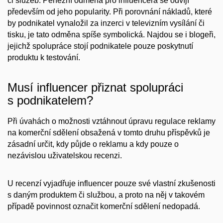
či služeb. Peněžní odměna pro influencera se odvíjí
především od jeho popularity. Při porovnání nákladů, které
by podnikatel vynaložil za inzerci v televizním vysílání či
tisku, je tato odměna spíše symbolická. Najdou se i blogeři,
jejichž spolupráce stojí podnikatele pouze poskytnutí
produktu k testování.
Musí influencer přiznat spolupráci
s podnikatelem?
Při úvahách o možnosti vztáhnout úpravu regulace reklamy
na komerční sdělení obsažená v tomto druhu příspěvků je
zásadní určit, kdy půjde o reklamu a kdy pouze o
nezávislou uživatelskou recenzi.
U recenzí vyjadřuje influencer pouze své vlastní zkušenosti
s daným produktem či službou, a proto na něj v takovém
případě povinnost označit komerční sdělení nedopadá.