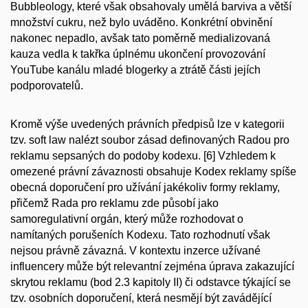
Bubbleology, které však obsahovaly umělá barviva a větší
množství cukru, než bylo uváděno. Konkrétní obvinění
nakonec nepadlo, avšak tato poměrně medializovaná
kauza vedla k takřka úplnému ukončení provozování
YouTube kanálu mladé blogerky a ztrátě části jejích
podporovatelů.
Kromě výše uvedených právních předpisů lze v kategorii
tzv. soft law nalézt soubor zásad definovaných Radou pro
reklamu sepsaných do podoby kodexu.
[6]
Vzhledem k
omezené právní závaznosti obsahuje Kodex reklamy spíše
obecná doporučení pro užívání jakékoliv formy reklamy,
přičemž Rada pro reklamu zde působí jako
samoregulativní orgán, který může rozhodovat o
namítaných porušeních Kodexu. Tato rozhodnutí však
nejsou právně závazná. V kontextu inzerce užívané
influencery může být relevantní zejména úprava zakazující
skrytou reklamu (bod 2.3 kapitoly II) či odstavce týkající se
tzv. osobních doporučení, která nesmějí být zavádějící