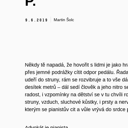
P.
Martin Šolc
9.
6.
2019
Někdy tě napadá, že hovořit s lidmi je jako hrát
přes jemné podrážky cítit odpor pedálu. Řad
udeří do struny, rám se rozvibruje a to vše dá
desítek metrů – dál sedí člověk a jeho nitro 
radost, i vzpomínky na dětství se v tu chvíli 
struny, vzduch, sluchové kůstky, i prsty a n
kterým se pianistův cit a vůle vrývá do srdce
Advokát je pianista.