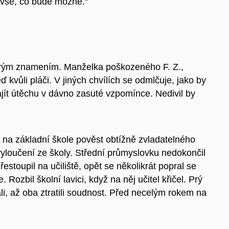
m vše, co bude možné.“
obrým znamením. Manželka poškozeného F. Z.,
ď kvůli pláči. V jiných chvílích se odmlčuje, jako by
ít útěchu v dávno zasuté vzpomínce. Nedivil by
l na základní škole pověst obtížně zvladatelného
vyloučení ze školy. Střední průmyslovku nedokončil
stoupil na učiliště, opět se několikrát popral se
Rozbil školní lavici, když na něj učitel křičel. Prý
i, až oba ztratili soudnost. Před necelým rokem na