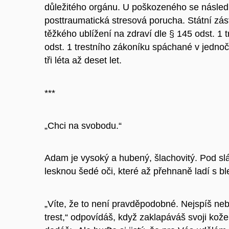
důležitého orgánu. U poškozeného se následn
posttraumatická stresová porucha. Státní zást
těžkého ublížení na zdraví dle § 145 odst. 1 t
odst. 1 trestního zákoníku spáchané v jedno
tři léta až deset let.
***
„Chci na svobodu.“
Adam je vysoký a hubený, šlachovitý. Pod slá
lesknou šedé oči, které až přehnaně ladí s b
„Víte, že to není pravděpodobné. Nejspíš neb
trest,“ odpovídáš, když zaklapáváš svoji ko