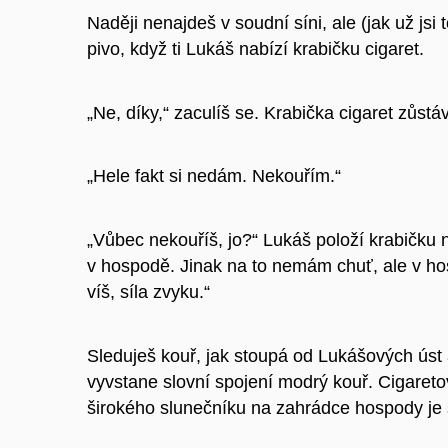
Naději nenajdeš v soudní síni, ale (jak už jsi 
pivo, když ti Lukáš nabízí krabičku cigaret.
„Ne, díky,“ zaculíš se. Krabička cigaret zůst
„Hele fakt si nedám. Nekouřím.“
„Vůbec nekouříš, jo?“ Lukáš položí krabičku n
v hospodě. Jinak na to nemám chuť, ale v ho
víš, síla zvyku.“
Sleduješ kouř, jak stoupá od Lukášových úst a
vyvstane slovní spojení modrý kouř. Cigareto
širokého slunečníku na zahrádce hospody je 