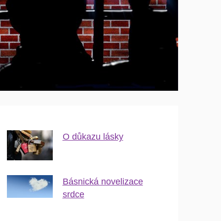
O důkazu lásky
Básnická novelizace
srdce