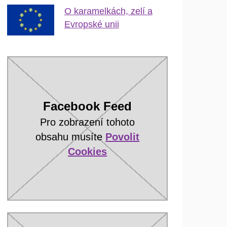
O karamelkách, zelí a
Evropské unii
Facebook Feed
Pro zobrazení tohoto
obsahu musíte
Povolit
Cookies