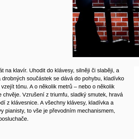
 na klavír. Uhodit do klávesy, silněji či slaběji, a
a drobných součástek se dává do pohybu, kladívko
 vzejít tónu. A o několik metrů – nebo o několik
se chvěje. Vzrušení z triumfu, sladký smutek, hravá
rodí z klávesnice. A všechny klávesy, kladívka a
ervy pianisty, to vše je převodním mechanismem,
 posluchače.