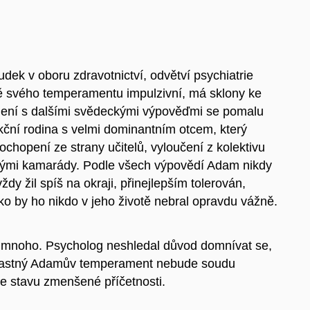
udek v oboru zdravotnictví, odvětví psychiatrie
 svého temperamentu impulzivní, má sklony ke
ojení s dalšími svědeckými výpověďmi se pomalu
ční rodina s velmi dominantním otcem, který
chopení ze strany učitelů, vyloučení z kolektivu
ovými kamarády. Podle všech výpovědí Adam nikdy
dy žil spíš na okraji, přinejlepším tolerován,
ko by ho nikdo v jeho životě nebral opravdu vážně.
í mnoho. Psycholog neshledal důvod domnívat se,
šťastný Adamův temperament nebude soudu
ve stavu zmenšené příčetnosti.