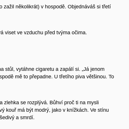
to zažil několikrát) v hospodě. Objednáváš si třetí
ává viset ve vzduchu před tvýma očima.
a stůl, vytáhne cigaretu a zapálí si. „Já jenom
spodě mě to přepadne. U třetího piva většinou. To
 zlehka se rozplývá. Bůhví proč ti na mysli
vý kouř má být modrý, jako v knížkách. Ve stínu
šedivý a smrdí.