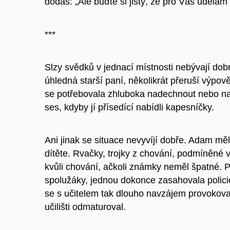
dodáš: „Ale buďte si jistý, že pro Vás udělá
***
Slzy svědků v jednací místnosti nebývají d
úhledná starší paní, několikrát přeruší výpově
se potřebovala zhluboka nadechnout nebo naj
ses, kdyby jí přísedící nabídli kapesníčky.
Ani jinak se situace nevyvíjí dobře. Adam mě
dítěte. Rvačky, trojky z chování, podmíněné 
kvůli chování, ačkoli známky neměl špatné. Pře
spolužáky, jednou dokonce zasahovala policie. 
se s učitelem tak dlouho navzájem provokoval
učilišti odmaturoval.