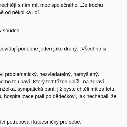
nechtějí s ním mít moc společného. „Je trochu
ně od několika lidí.
dy soudce.
dpovídají podobně jeden jako druhý. „Všechno si
tví problematický, nezvladatelný, namyšlený.
d ho to i baví. Který teď těžce ublížil na zdraví
lka, sympatická paní, již byste chtěli mít za tetu.
 hospitalizace ptali po dědečkovi, jak nechápali, že
ící potřebovali kapesníčky pro sebe.