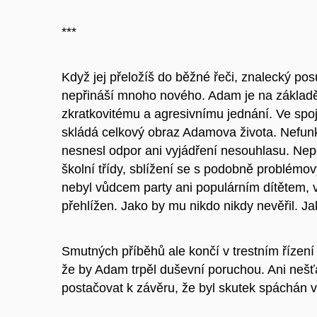
***
Když jej přeložíš do běžné řeči, znalecký pos
nepřináší mnoho nového. Adam je na základě
zkratkovitému a agresivnímu jednání. Ve sp
skládá celkový obraz Adamova života. Nefunk
nesnesl odpor ani vyjádření nesouhlasu. Nepo
školní třídy, sblížení se s podobně problém
nebyl vůdcem party ani populárním dítětem, vž
přehlížen. Jako by mu nikdo nikdy nevěřil. Ja
Smutných příběhů ale končí v trestním řízen
že by Adam trpěl duševní poruchou. Ani ne
postačovat k závěru, že byl skutek spáchán 