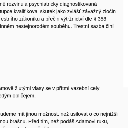
ě rozvinula psychiatricky diagnostikovaná
upce kvalifikoval skutek jako zvlášť závažný zločin
restního zákoníku a přečin výtržnictví dle § 358
činném nestejnorodém souběhu. Trestní sazba činí
mově žlutými vlasy se v přítmí vazební cely
ledým obličejem.
udeme mít jinou možnost, než usilovat o co nejnižší
ženou brašnu. Před tím, než podáš Adamovi ruku,