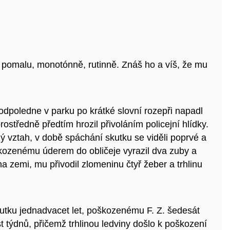
í pomalu, monotónně, rutinně. Znáš ho a víš, že mu
odpoledne v parku po krátké slovní rozepři napadl
středně předtím hrozil přivoláním policejní hlídky.
vztah, v době spáchání skutku se viděli poprvé a
kozenému úderem do obličeje vyrazil dva zuby a
a zemi, mu přivodil zlomeninu čtyř žeber a trhlinu
utku jednadvacet let, poškozenému F. Z. šedesát
týdnů, přičemž trhlinou ledviny došlo k poškození