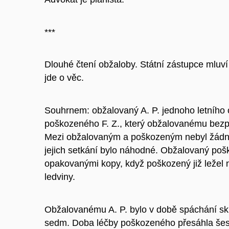
***
Dlouhé čtení obžaloby. Státní zástupce mluv
jde o věc.
Souhrnem: obžalovaný A. P. jednoho letního 
poškozeného F. Z., který obžalovanému bezpro
Mezi obžalovaným a poškozeným nebyl žádný 
jejich setkání bylo náhodné. Obžalovaný poš
opakovanými kopy, když poškozený již ležel n
ledviny.
Obžalovanému A. P. bylo v době spáchání sk
sedm. Doba léčby poškozeného přesáhla šest 