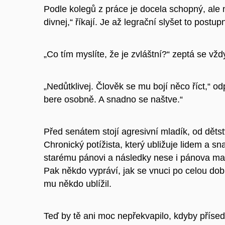
Podle kolegů z práce je docela schopný, ale 
divnej,“ říkají. Je až legrační slyšet to postup
„Co tím myslíte, že je zvláštní?“ zeptá se vž
„Nedůtklivej. Člověk se mu bojí něco říct,“ o
bere osobně. A snadno se naštve.“
Před senátem stojí agresivní mladík, od děts
Chronický potížista, který ubližuje lidem a sna
starému pánovi a následky nese i pánova manže
Pak někdo vypráví, jak se vnuci po celou dobu
mu někdo ublížil.
Teď by tě ani moc nepřekvapilo, kdyby přísed