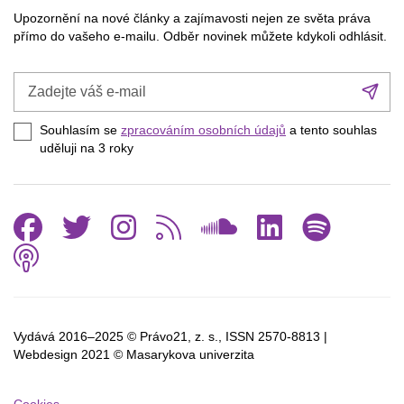
Upozornění na nové články a zajímavosti nejen ze světa práva
přímo do vašeho e-mailu. Odběr novinek můžete kdykoli odhlásit.
Zadejte
Při
váš
se
e-
Souhlasím se
zpracováním osobních údajů
a tento souhlas
mail
uděluji na 3
roky
Facebook
Twitter
Instagram
RSS
SoundCl
Linked
Spo
Podcast
Vydává 2016–2025 © Právo21, z. s., ISSN
2570-8813 |
Webdesign 2021 © Masarykova univerzita
Cookies