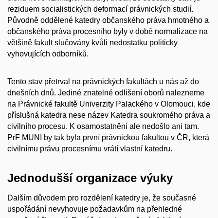
reziduem socialistických deformací právnických studií.
Původně oddělené katedry občanského práva hmotného a
občanského práva procesního byly v době normalizace na
většině fakult slučovány kvůli nedostatku politicky
vyhovujících odborníků.
Tento stav přetrval na právnických fakultách u nás až do
dnešních dnů. Jediné znatelné odlišení oborů nalezneme
na Právnické fakultě Univerzity Palackého v Olomouci, kde
příslušná katedra nese název Katedra soukromého práva a
civilního procesu. K osamostatnění ale nedošlo ani tam.
PrF MUNI by tak byla první právnickou fakultou v ČR, která
civilnímu právu procesnímu vrátí vlastní katedru.
Jednodušší organizace výuky
Dalším důvodem pro rozdělení katedry je, že současné
uspořádání nevyhovuje požadavkům na přehledné