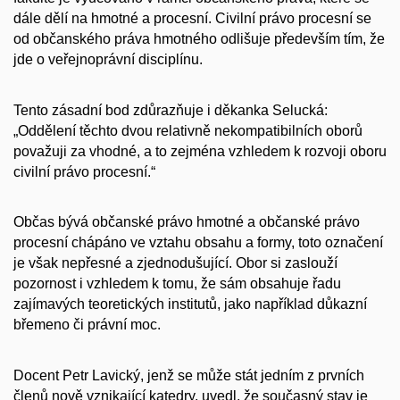
dále dělí na hmotné a procesní. Civilní právo procesní se
od občanského práva hmotného odlišuje především tím, že
jde o veřejnoprávní disciplínu.
Tento zásadní bod zdůrazňuje i děkanka Selucká:
„Oddělení těchto dvou relativně nekompatibilních oborů
považuji za vhodné, a to zejména vzhledem k rozvoji oboru
civilní právo procesní.“
Občas bývá občanské právo hmotné a občanské právo
procesní chápáno ve vztahu obsahu a formy, toto označení
je však nepřesné a zjednodušující. Obor si zaslouží
pozornost i vzhledem k tomu, že sám obsahuje řadu
zajímavých teoretických institutů, jako například důkazní
břemeno či právní moc.
Docent Petr Lavický, jenž se může stát jedním z prvních
členů nově vznikající katedry, uvedl, že současný stav je