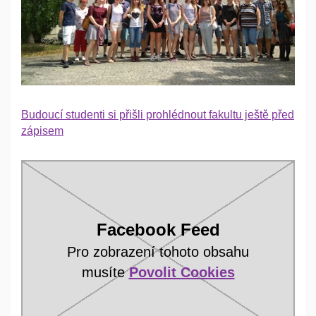
Budoucí studenti si přišli prohlédnout fakultu ještě před
zápisem
Facebook Feed
Pro zobrazení tohoto obsahu
musíte
Povolit Cookies