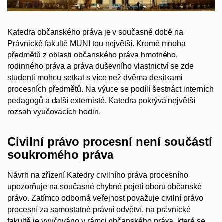
Katedra občanského práva je v současné době na
Právnické fakultě MUNI tou největší. Kromě mnoha
předmětů z oblasti občanského práva hmotného,
rodinného práva a práva duševního vlastnictví se zde
studenti mohou setkat s více než dvěma desítkami
procesních předmětů. Na výuce se podílí šestnáct interních
pedagogů a další externisté. Katedra pokrývá největší
rozsah vyučovacích hodin.
Civilní právo procesní není součástí
soukromého práva
Návrh na zřízení Katedry civilního práva procesního
upozorňuje na současné chybné pojetí oboru občanské
právo. Zatímco odborná veřejnost považuje civilní právo
procesní za samostatné právní odvětví, na právnické
fakultě je vyučováno v rámci občanského práva, které se