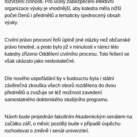
rozvržení činnosti. Pro účely zabezpečení efektivní
organizace výuky je vhodnější, aby katedra měla nižší
počet členů i předmětů a tematicky sjednocený obsah
výuky.
Civilní právo procesní řeší úplně jiné otázky než občanské
právo hmotné, a proto bylo již v minulosti v rámci této
katedry zřízeno Oddělení civilního procesu. Toto řešení se
však ukázalo jako nedostatečné.
Dle nového uspořádání by v budoucnu byla i státní
závěrečná zkouška všech oborů rozdělena do dvou
předmětů a zvažuje se též možnost zavedení
samostatného doktorského studijního programu.
Návrh bude projednán fakultním Akademickým senátem na
začátku září, o měsíc později bude v případě úspěchu
rozhodovat o změně i senát univerzitní.