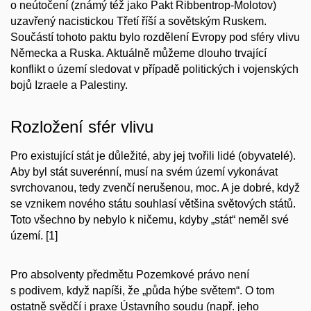
o neútočení (známý též jako Pakt Ribbentrop-Molotov)
uzavřený nacistickou Třetí říší a sovětským Ruskem.
Součástí tohoto paktu bylo rozdělení Evropy pod sféry vlivu
Německa a Ruska. Aktuálně můžeme dlouho trvající
konflikt o území sledovat v případě politických i vojenských
bojů Izraele a Palestiny.
Rozložení sfér vlivu
Pro existující stát je důležité, aby jej tvořili lidé (obyvatelé).
Aby byl stát suverénní, musí na svém území vykonávat
svrchovanou, tedy zvenčí nerušenou, moc. A je dobré, když
se vznikem nového státu souhlasí většina světových států.
Toto všechno by nebylo k ničemu, kdyby „stát“ neměl své
území. [1]
Pro absolventy předmětu Pozemkové právo není
s podivem, když napíši, že „půda hýbe světem“. O tom
ostatně svědčí i praxe Ústavního soudu (např. jeho