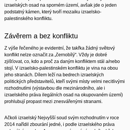
izraelských osad na sporném území, avšak jde o jeden
podstatný kámen, který tvoří mozaiku izraelsko-
palestinského konfliktu.
Závěrem a bez konfliktu
Z výše řečeného je evidentní, že takřka žádný světový
konflikt nelze označit za „černobílý“. Vždy je dobré
zjišťovat, co, kdo a proč za daným konfliktem stál a/nebo
stojí. V izraelsko-palestinském konfliktu je vina na obou
jeho stranách. Dílem leží na bedrech izraelských
politických představitelů, kteří svými místy velmi necitlivými
rozhodnutími (výstavbou dle mezinárodního, ale i
izraelského práva ilegálních osad na okupovaném území)
prohlubují propast mezi znesvářenými stranami.
Ačkoli izraelský Nejvyšší soud svým rozhodnutím v roce
2014 nařídil zbourání jedné, i podle izraelského práva