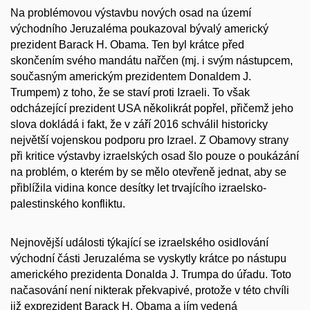
Na problémovou výstavbu nových osad na území
východního Jeruzaléma poukazoval bývalý americký
prezident Barack H. Obama. Ten byl krátce před
skončením svého mandátu nařčen (mj. i svým nástupcem,
současným americkým prezidentem Donaldem J.
Trumpem) z toho, že se staví proti Izraeli. To však
odcházející prezident USA několikrát popřel, přičemž jeho
slova dokládá i fakt, že v září 2016 schválil historicky
největší vojenskou podporu pro Izrael. Z Obamovy strany
při kritice výstavby izraelských osad šlo pouze o poukázání
na problém, o kterém by se mělo otevřeně jednat, aby se
přiblížila vidina konce desítky let trvajícího izraelsko-
palestinského konfliktu.
Nejnovější události týkající se izraelského osidlování
východní části Jeruzaléma se vyskytly krátce po nástupu
amerického prezidenta Donalda J. Trumpa do úřadu. Toto
načasování není nikterak překvapivé, protože v této chvíli
již exprezident Barack H. Obama a jím vedená