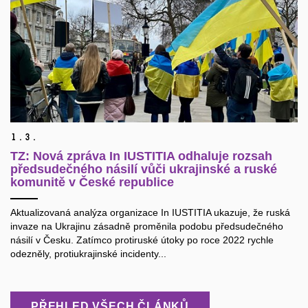
1.
3.
TZ: Nová zpráva In IUSTITIA odhaluje rozsah
předsudečného násilí vůči ukrajinské a ruské
komunitě v České republice
Aktualizovaná analýza organizace In IUSTITIA ukazuje, že ruská
invaze na Ukrajinu zásadně proměnila podobu předsudečného
násilí v Česku. Zatímco protiruské útoky po roce 2022 rychle
odezněly, protiukrajinské incidenty...
PŘEHLED VŠECH ČLÁNKŮ