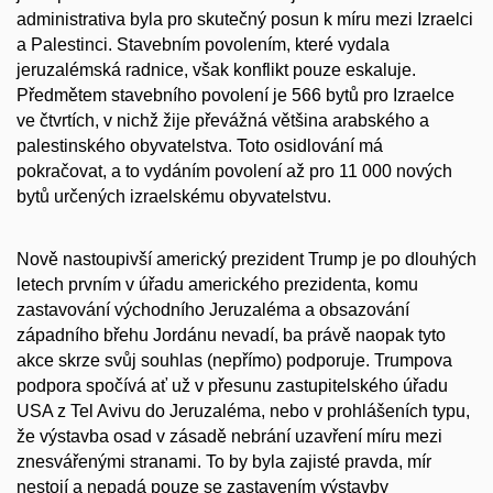
administrativa byla pro skutečný posun k míru mezi Izraelci
a Palestinci. Stavebním povolením, které vydala
jeruzalémská radnice, však konflikt pouze eskaluje.
Předmětem stavebního povolení je 566 bytů pro Izraelce
ve čtvrtích, v nichž žije převážná většina arabského a
palestinského obyvatelstva. Toto osidlování má
pokračovat, a to vydáním povolení až pro 11 000 nových
bytů určených izraelskému obyvatelstvu.
Nově nastoupivší americký prezident Trump je po dlouhých
letech prvním v úřadu amerického prezidenta, komu
zastavování východního Jeruzaléma a obsazování
západního břehu Jordánu nevadí, ba právě naopak tyto
akce skrze svůj souhlas (nepřímo) podporuje. Trumpova
podpora spočívá ať už v přesunu zastupitelského úřadu
USA z Tel Avivu do Jeruzaléma, nebo v prohlášeních typu,
že výstavba osad v zásadě nebrání uzavření míru mezi
znesvářenými stranami. To by byla zajisté pravda, mír
nestojí a nepadá pouze se zastavením výstavby