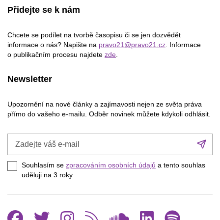
Přidejte se k nám
Chcete se podílet na tvorbě časopisu či se jen dozvědět
informace o nás? Napište na
pravo21@pravo21.cz
. Informace
o publikačním procesu najdete
zde
.
Newsletter
Upozornění na nové články a zajímavosti nejen ze světa práva
přímo do vašeho e-mailu. Odběr novinek můžete kdykoli odhlásit.
Zadejte
Při
váš
se
e-
Souhlasím se
zpracováním osobních údajů
a tento souhlas
mail
uděluji na 3
roky
Facebook
Twitter
Instagram
RSS
SoundCl
Linked
Spo