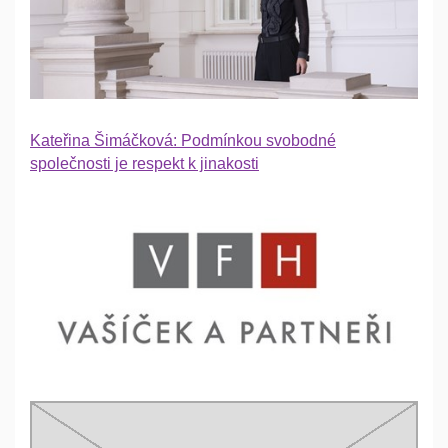
Kateřina Šimáčková: Podmínkou svobodné
společnosti je respekt k jinakosti