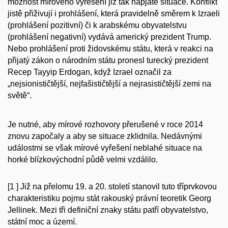
možnost mírového vyřešení již tak napjaté situace. Konflikt
jistě přiživují i prohlášení, která pravidelně směrem k Izraeli
(prohlášení pozitivní) či k arabskému obyvatelstvu
(prohlášení negativní) vydává americký prezident Trump.
Nebo prohlášení proti židovskému státu, která v reakci na
přijatý zákon o národním státu pronesl turecký prezident
Recep Tayyip Erdogan, když Izrael označil za
„nejsionističtější, nejfašističtější a nejrasističtější zemi na
světě“.
Je nutné, aby mírové rozhovory přerušené v roce 2014
znovu započaly a aby se situace zklidnila. Nedávnými
událostmi se však mírové vyřešení neblahé situace na
horké blízkovýchodní půdě velmi vzdálilo.
[1 ] Již na přelomu 19. a 20. století stanovil tuto tříprvkovou
charakteristiku pojmu stát rakouský právní teoretik Georg
Jellinek. Mezi tři definiční znaky státu patří obyvatelstvo,
státní moc a území.