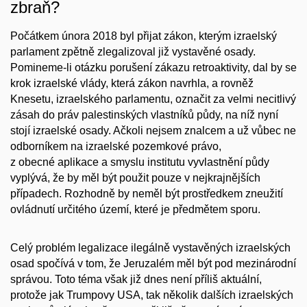
zbraň?
Počátkem února 2018 byl přijat zákon, kterým izraelský
parlament zpětně zlegalizoval již vystavěné osady.
Pomineme-li otázku porušení zákazu retroaktivity, dal by se
krok izraelské vlády, která zákon navrhla, a rovněž
Knesetu, izraelského parlamentu, označit za velmi necitlivý
zásah do práv palestinských vlastníků půdy, na níž nyní
stojí izraelské osady. Ačkoli nejsem znalcem a už vůbec ne
odborníkem na izraelské pozemkové právo,
z obecné aplikace a smyslu institutu vyvlastnění půdy
vyplývá, že by měl být použit pouze v nejkrajnějších
případech. Rozhodně by neměl být prostředkem zneužití
ovládnutí určitého území, které je předmětem sporu.
Celý problém legalizace ilegálně vystavěných izraelských
osad spočívá v tom, že Jeruzalém měl být pod mezinárodní
správou. Toto téma však již dnes není příliš aktuální,
protože jak Trumpovy USA, tak několik dalších izraelských