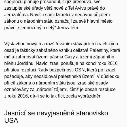
spojenců plánuje přesunout, či již přesouvá, své
zastupitelské úřady většinově z Tel Avivu právě do
Jeruzaléma. Navíc i sami Izraelci v nedávno přijatém
zákonu o národním státu označují za své hlavní město
právě „sjednocený a celý“ Jeruzalém.
Výstavbou nových a rozšiřováním stávajících izraelských
osad je fakticky zabráněno vzniku celistvé Palestiny, která
měla zahrnovat území pásma Gazy a území západního
břehu Jordánu. Navíc Izrael porušuje na konci roku 2016
přijatou rezoluci Rady bezpečnosti OSN, která po Izraeli
požaduje, aby neosidloval palestinská území. V důsledku
přijetí zákona o národním státu jsou izraelské osady
označovány za „národní zájem“, čímž je obsah rezoluce
z roku 2016, dá-li se to tak říci, zcela vyprázdněn.
Jasnící se nevyjasněné stanovisko
USA