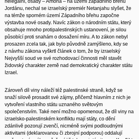
nelegální, osady – Amona – na území západního břehu
Jordánu, nechal se izraelský premiér Netanjahu slyšet, že
na témže sporném území Západního břehu započne
výstavba nové osady. Navíc zákon o národním státu, který
obsahuje mnoho protipalestinských ustanovení, je silou
působící proti snahám o dosažení míru. A to zákon nebyl
prosazen zcela tak, jak bylo původně zamýšleno, kdy se
z návrhu zákona vyškrtl článek o tom, že by izraelský
Nejvyšší soud ve své rozhodovací činnosti měl stavět
židovský charakter země nad demokratický charakter státu
Izrael.
Zároveň díl viny náleží též palestinské straně, když se
snaží silově prosadit své zájmy, přičemž hlavním z nich je
vytvoření vlastního státu uznaného světovým
společenstvím. Také není možno opomenout, že díl viny na
izraelsko-palestinském konfliktu mají státy, co dění
zdánlivě pozorují zvenčí, nicméně svými podloudnými
aktivitami (deklarovanou či zbrojní podporou) oddalují