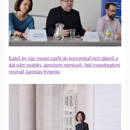
Babiš by nás musel zavřít do koncentračních táborů a
dát nám roubíky, abychom nemluvili, řekl investigativní
novinář Jaroslav Kmenta