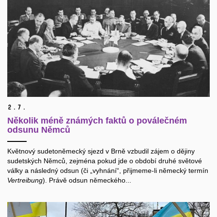
2.
7.
Několik méně známých faktů o poválečném
odsunu Němců
Květnový sudetoněmecký sjezd v Brně vzbudil zájem o dějiny
sudetských Němců, zejména pokud jde o období druhé světové
války a následný odsun (či „vyhnání“, přijmeme-li německý termín
Vertreibung
). Právě odsun německého...