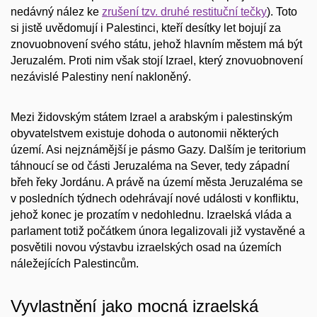
nedávný nález ke
zrušení tzv. druhé restituční tečky
). Toto
si jistě uvědomují i Palestinci, kteří desítky let bojují za
znovuobnovení svého státu, jehož hlavním městem má být
Jeruzalém. Proti nim však stojí Izrael, který znovuobnovení
nezávislé Palestiny není nakloněný.
Mezi židovským státem Izrael a arabským i palestinským
obyvatelstvem existuje dohoda o autonomii některých
území. Asi nejznámější je pásmo Gazy. Dalším je teritorium
táhnoucí se od části Jeruzaléma na Sever, tedy západní
břeh řeky Jordánu. A právě na území města Jeruzaléma se
v posledních týdnech odehrávají nové události v konfliktu,
jehož konec je prozatím v nedohlednu. Izraelská vláda a
parlament totiž počátkem února legalizovali již vystavěné a
posvětili novou výstavbu izraelských osad na územích
náležejících Palestincům.
Vyvlastnění jako mocná izraelská