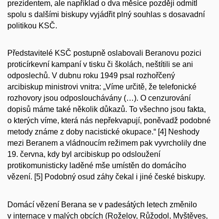
prezidentem, ale například o dva měsíce později odmítl
spolu s dalšími biskupy vyjádřit plný souhlas s dosavadní
politikou KSČ.
Představitelé KSČ postupně oslabovali Beranovu pozici
proticírkevní kampaní v tisku či školách, neštítili se ani
odposlechů. V dubnu roku 1949 psal rozhořčený
arcibiskup ministrovi vnitra:
„Víme určitě, že telefonické
rozhovory jsou odposlouchávány (…). O cenzurování
dopisů máme také několik důkazů. To všechno jsou fakta,
o kterých víme, která nás nepřekvapují, poněvadž podobné
metody známe z doby nacistické okupace.“
[4] Neshody
mezi Beranem a vládnoucím režimem pak vyvrcholily dne
19. června, kdy byl arcibiskup po odsloužení
protikomunisticky laděné mše umístěn do domácího
vězení. [5] Podobný osud záhy čekal i jiné české biskupy.
Domácí vězení Berana se v padesátých letech změnilo
v internace v malých obcích (Roželov, Růžodol, Myštěves,