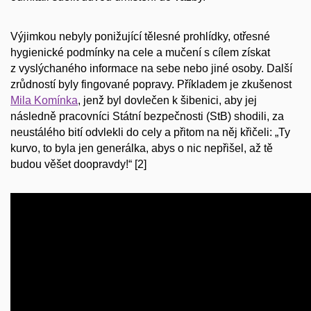
Výjimkou nebyly ponižující tělesné prohlídky, otřesné
hygienické podmínky na cele a mučení s cílem získat
z vyslýchaného informace na sebe nebo jiné osoby. Další
zrůdností byly fingované popravy. Příkladem je zkušenost
Mila Komínka
, jenž byl dovlečen k šibenici, aby jej
následně pracovníci Státní bezpečnosti (StB) shodili, za
neustálého bití odvlekli do cely a přitom na něj křičeli:
„Ty
kurvo, to byla jen generálka, abys o nic nepřišel, až tě
budou věšet doopravdy!“
[2]