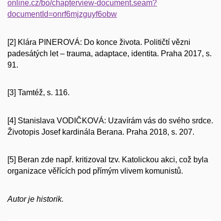
online.cz/bo/chapterview-document.seam?
documentId=onrf6mjzguyf6obw
[2] Klára PINEROVÁ: Do konce života. Političtí vězni
padesátých let – trauma, adaptace, identita. Praha 2017, s.
91.
[3] Tamtéž, s. 116.
[4] Stanislava VODIČKOVÁ: Uzavírám vás do svého srdce.
Životopis Josef kardinála Berana. Praha 2018, s. 207.
[5] Beran zde např. kritizoval tzv. Katolickou akci, což byla
organizace věřících pod přímým vlivem komunistů.
Autor je historik.