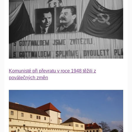
Komunisté při převratu v roce 1948 těžili z
poválečných změn