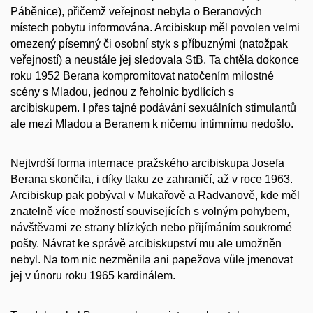
Páběnice), přičemž veřejnost nebyla o Beranových
místech pobytu informována. Arcibiskup měl povolen velmi
omezený písemný či osobní styk s příbuznými (natožpak
veřejností) a neustále jej sledovala StB. Ta chtěla dokonce
roku 1952 Berana kompromitovat natočením milostné
scény s Mladou, jednou z řeholnic bydlících s
arcibiskupem. I přes tajné podávání sexuálních stimulantů
ale mezi Mladou a Beranem k ničemu intimnímu nedošlo.
Nejtvrdší forma internace pražského arcibiskupa Josefa
Berana skončila, i díky tlaku ze zahraničí, až v roce 1963.
Arcibiskup pak pobýval v Mukařově a Radvanově, kde měl
znatelně více možností souvisejících s volným pohybem,
návštěvami ze strany blízkých nebo přijímáním soukromé
pošty. Návrat ke správě arcibiskupství mu ale umožněn
nebyl. Na tom nic nezměnila ani papežova vůle jmenovat
jej v únoru roku 1965 kardinálem.