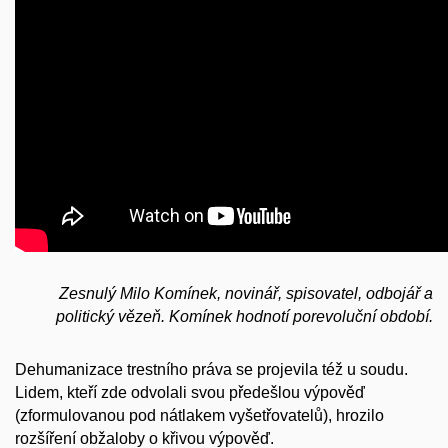
Zesnulý Milo Komínek, novinář, spisovatel, odbojář a
politický vězeň. Komínek hodnotí porevoluční období.
Dehumanizace trestního práva se projevila též u soudu.
Lidem, kteří zde odvolali svou předešlou výpověď
(zformulovanou pod nátlakem vyšetřovatelů), hrozilo
rozšíření obžaloby o křivou výpověď.