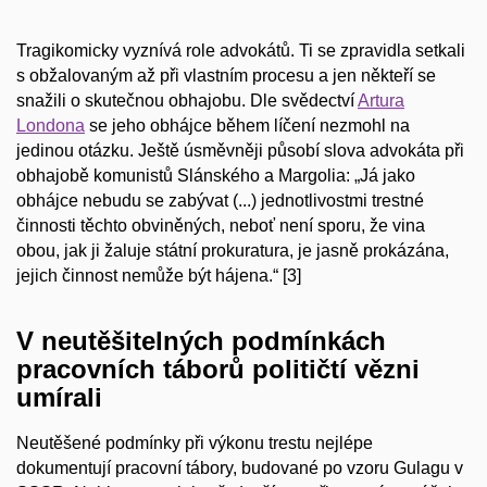
Tragikomicky vyznívá role advokátů. Ti se zpravidla setkali
s obžalovaným až při vlastním procesu a jen někteří se
snažili o skutečnou obhajobu. Dle svědectví
Artura
Londona
se jeho obhájce během líčení nezmohl na
jedinou otázku. Ještě úsměvněji působí slova advokáta při
obhajobě komunistů Slánského a Margolia:
„Já jako
obhájce nebudu se zabývat (...) jednotlivostmi trestné
činnosti těchto obviněných, neboť není sporu, že vina
obou, jak ji žaluje státní prokuratura, je jasně prokázána,
jejich činnost nemůže být hájena.“
[3]
V neutěšitelných podmínkách
pracovních táborů političtí vězni
umírali
Neutěšené podmínky při výkonu trestu nejlépe
dokumentují pracovní tábory, budované po vzoru Gulagu v