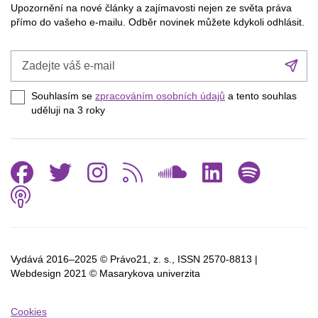
Upozornění na nové články a zajímavosti nejen ze světa práva
přímo do vašeho e-mailu. Odběr novinek můžete kdykoli odhlásit.
Zadejte
Při
váš
se
e-
Souhlasím se
zpracováním osobních údajů
a tento souhlas
mail
uděluji na 3
roky
Facebook
Twitter
Instagram
RSS
SoundCl
Linked
Spo
Podcast
Vydává 2016–2025 © Právo21, z. s., ISSN
2570-8813 |
Webdesign 2021 © Masarykova univerzita
Cookies