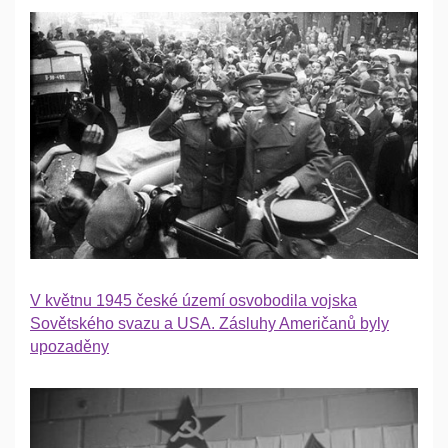
V květnu 1945 české území osvobodila vojska
Sovětského svazu a USA. Zásluhy Američanů byly
upozaděny