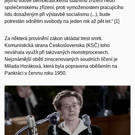
jejímu lidově demokratickému státnímu zřízení nebo
společenskému zřízení, proti vymoženostem pracujícího
lidu dosaženým při výstavbě socialismu (...), bude
potrestán odnětím svobody na jeden rok až pět let.“
[1]
Za některá provinění zákon ukládal trest smrti.
Komunistická strana Československa (KSČ) toho
neváhala využít při takzvaných monstrprocesech.
Nejznámější obětí zinscenovaných soudních líčení je
Milada Horáková, která byla popravena oběšením na
Pankráci v červnu roku 1950.