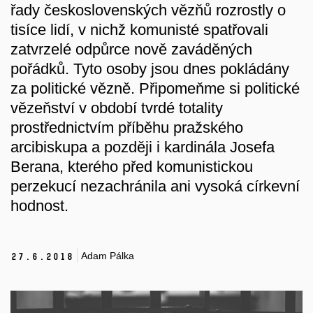
řady československých vězňů rozrostly o
tisíce lidí, v nichž komunisté spatřovali
zatvrzelé odpůrce nově zaváděných
pořádků. Tyto osoby jsou dnes pokládány
za politické vězně. Připomeňme si politické
vězeňství v období tvrdé totality
prostřednictvím příběhu pražského
arcibiskupa a později i kardinála Josefa
Berana, kterého před komunistickou
perzekucí nezachránila ani vysoká církevní
hodnost.
Adam Pálka
27.
6.
2018