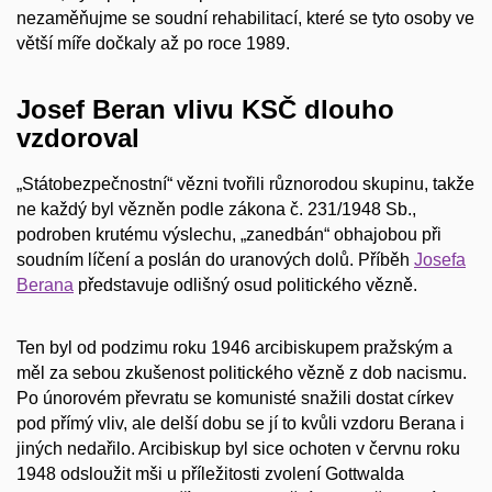
nezaměňujme se soudní rehabilitací, které se tyto osoby ve
větší míře dočkaly až po roce 1989.
Josef Beran vlivu KSČ dlouho
vzdoroval
„Státobezpečnostní“ vězni tvořili různorodou skupinu, takže
ne každý byl vězněn podle zákona č. 231/1948 Sb.,
podroben krutému výslechu, „zanedbán“ obhajobou při
soudním líčení a poslán do uranových dolů. Příběh
Josefa
Berana
představuje odlišný osud politického vězně.
Ten byl od podzimu roku 1946 arcibiskupem pražským a
měl za sebou zkušenost politického vězně z dob nacismu.
Po únorovém převratu se komunisté snažili dostat církev
pod přímý vliv, ale delší dobu se jí to kvůli vzdoru Berana i
jiných nedařilo. Arcibiskup byl sice ochoten v červnu roku
1948 odsloužit mši u příležitosti zvolení Gottwalda