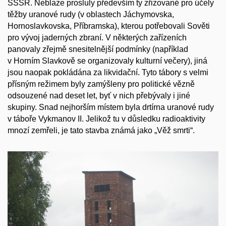
SSSR. Neblaze prosluly především ty zřizované pro účely
těžby uranové rudy (v oblastech Jáchymovska,
Hornoslavkovska, Příbramska), kterou potřebovali Sověti
pro vývoj jaderných zbraní. V některých zařízeních
panovaly zřejmě snesitelnější podmínky (například
v Horním Slavkově se organizovaly kulturní večery), jiná
jsou naopak pokládána za likvidační. Tyto tábory s velmi
přísným režimem byly zamýšleny pro politické vězně
odsouzené nad deset let, byť v nich přebývaly i jiné
skupiny. Snad nejhorším místem byla drtírna uranové rudy
v táboře Vykmanov II. Jelikož tu v důsledku radioaktivity
mnozí zemřeli, je tato stavba známá jako „Věž smrti“.