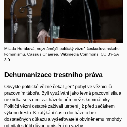
Milada Horáková, nejznámější politický vězeň československého
komunismu, Cassius Chaerea, Wikimedia Commons, CC BY-SA
3.0
Dehumanizace trestního práva
Obvykle politické vězně čekal „jen“ pobyt ve věznici či
pracovním táboře. Byli využíváni jako levná pracovní síla a
nezřídka se s nimi zacházelo hůře než s kriminálníky.
Političtí vězni ostatně zažívali utrpení již před začátkem
výkonu trestu. K zatýkání často docházelo bez
dostatečných důkazů a vyšetřovatelé obviněnému mnohdy
odmítali sdělit důvod umístění do vazby.