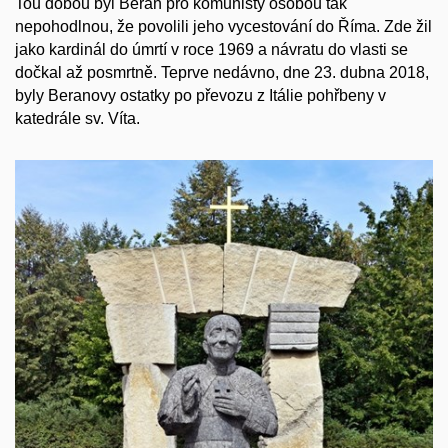
Tou dobou byl Beran pro komunisty osobou tak
nepohodlnou, že povolili jeho vycestování do Říma. Zde žil
jako kardinál do úmrtí v roce 1969 a návratu do vlasti se
dočkal až posmrtně. Teprve nedávno, dne 23. dubna 2018,
byly Beranovy ostatky po převozu z Itálie pohřbeny v
katedrále sv. Víta.