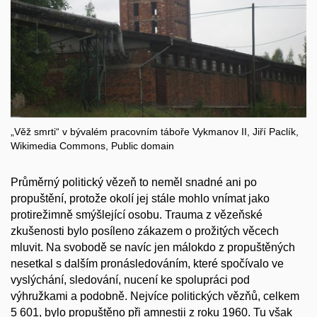
„Věž smrti“ v bývalém pracovním táboře Vykmanov II, Jiří Paclík,
Wikimedia Commons, Public domain
Průměrný politický vězeň to neměl snadné ani po
propuštění, protože okolí jej stále mohlo vnímat jako
protirežimně smýšlející osobu. Trauma z vězeňské
zkušenosti bylo posíleno zákazem o prožitých věcech
mluvit. Na svobodě se navíc jen málokdo z propuštěných
nesetkal s dalším pronásledováním, které spočívalo ve
vyslýchání, sledování, nucení ke spolupráci pod
výhružkami a podobně. Nejvíce politických vězňů, celkem
5 601, bylo propuštěno při amnestii z roku 1960. Tu však