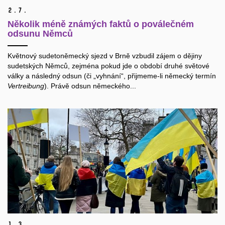
2.
7.
Několik méně známých faktů o poválečném
odsunu Němců
Květnový sudetoněmecký sjezd v Brně vzbudil zájem o dějiny
sudetských Němců, zejména pokud jde o období druhé světové
války a následný odsun (či „vyhnání“, přijmeme-li německý termín
Vertreibung
). Právě odsun německého...
1.
3.