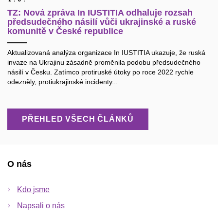
TZ: Nová zpráva In IUSTITIA odhaluje rozsah
předsudečného násilí vůči ukrajinské a ruské
komunitě v České republice
Aktualizovaná analýza organizace In IUSTITIA ukazuje, že ruská
invaze na Ukrajinu zásadně proměnila podobu předsudečného
násilí v Česku. Zatímco protiruské útoky po roce 2022 rychle
odezněly, protiukrajinské incidenty...
PŘEHLED VŠECH ČLÁNKŮ
O nás
Kdo jsme
Napsali o nás