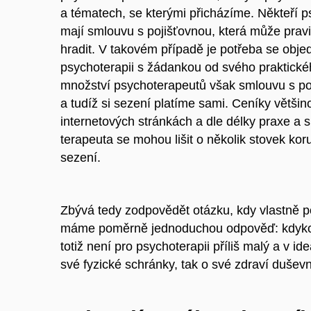
a tématech, se kterými přicházíme. Někteří p
mají smlouvu s pojišťovnou, která může prav
hradit. V takovém případě je potřeba se obje
psychoterapii s žádankou od svého praktické
množství psychoterapeutů však smlouvu s p
a tudíž si sezení platíme sami. Ceníky větš
internetových stránkách a dle délky praxe a s
terapeuta se mohou lišit o několik stovek kor
sezení.
Zbývá tedy zodpovědět otázku, kdy vlastně p
máme poměrně jednoduchou odpověď: kdykoli
totiž není pro psychoterapii příliš malý a v i
své fyzické schránky, tak o své zdraví dušev