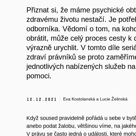
Přiznat si, že máme psychické ob
zdravému životu nestačí. Je potře
odborníka. Vědomí o tom, na ko
obrátit, může celý proces cesty k
výrazně urychlit. V tomto díle ser
zdraví právníků se proto zaměřím
jednotlivých nabízených služeb na
pomoci.
Eva Kostolanská a Lucie Želinská
12.
12.
2021
Když soused pravidelně pořádá u sebe v bytě
anebo podat žalobu, většinou víme, na jakého
V právu se často jedná o události, které moh