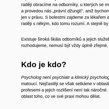
raději obracíme na odborníky, u kterých se
a provedou nás „právní džunglí”, aniž bychom 
jen v právu. S bolestmi zajdeme za lékařem
raději s někým, kdo tomu rozumí. A stejně by
Existuje široká škála odborníků a jejich služ
rozhodujeme, nemusí být vždy úplně zřejmé,
Kdo je kdo?
Psycholog
není
psychiatr
a
klinický psycholo
matoucí. Nejčastěji se však setkáme v oblast
profesemi a jejich rozlišení není tak náročné.
oblast toho, co ve své praxi mohou dělat.