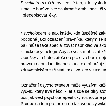
Psychiatrem
může být jedině ten, kdo vystudov
Pracuje buď ve své soukromé ambulanci, či 
i předepisovat léky.
Psychologem
je pak každý, kdo úspěšně zakon
podobné jako označení právníka, kterým se 
pak může také specializovat například ve šk
klinické psychologii. Aby se však mohl stát
kl
zkoušky a mít dostatečnou praxi v oboru, nejč
provádí například diagnostiku a dle ní určuj
zdravotnickém zařízení, tak i ve své vlastní 
Označení
psychoterapeu
t může využívat kaž
výcvik, který trvá několik let a kde se díky s
učí, jak vést psychoterapeutický rozhovor a 
Předpokladem pro přijetí do takového výcvik