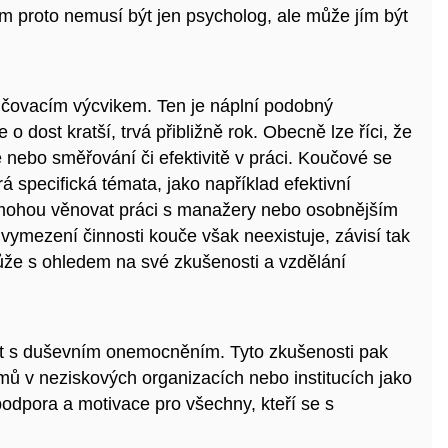
m proto nemusí být jen psycholog, ale může jím být
učovacím výcvikem. Ten je náplní podobný
o dost kratší, trvá přibližně rok. Obecně lze říci, že
nebo směřování či efektivitě v práci. Koučové se
 specifická témata, jako například efektivní
 mohou věnovat práci s manažery nebo osobnějším
ymezení činnosti kouče však neexistuje, závisí tak
že s ohledem na své zkušenosti a vzdělání
ost s duševním onemocněním. Tyto zkušenosti pak
ýmů v neziskových organizacích nebo institucích jako
odpora a motivace pro všechny, kteří se s