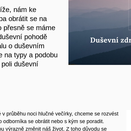
tíže, nám ke
ba obrátit se na
ho přesně se máme
 duševní pohodě
iálu o duševním
e na typy a podobu
 poli duševní
 v průběhu noci hlučné večírky, chceme se rozvést
 odborníka se obrátit nebo s kým se poradit.
ou výrazně změnit náš život. Z toho důvodu se