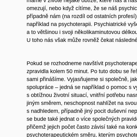
máme v životě nějaké obtíže, které nás a naš
omezují, nebo když cítíme, že se náš psychick
případně nám (na rozdíl od ostatních profesí
například na psychoterapii. Psychiatrické vyš
a to většinou i svoji několikaminutovou délko
U toho nás však může rovněž čekat následné 
Pokud se rozhodneme navštívit psychoterape
zpravidla kolem 50 minut. Po tuto dobu se řeš
sami přinášíme. Vyjasňujeme si společně, jak
spolupráce – jedná se například o pomoc s 
s obtížnou životní situací, vnitřní potřebu na
jiným směrem, neschopnost nahlížet na svou
s nadhledem, případně jiný pocit duševní ne
se bude také jednat o více společných pravid
přičemž jejich počet často závisí také na kon
psychoterapeutickém směru, kterým psychote