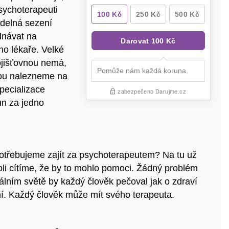
sychoterapeuti
idelná sezení
dnávat na
ho lékaře. Velké
ojišťovnou nemá,
inou nalezneme na
pecializace
un za jedno
otřebujeme zajít za psychoterapeutem? Na tu už
 cítíme, že by to mohlo pomoci. Žádný problém
deálním světě by každý člověk pečoval jak o zdraví
ní. Každý člověk může mít svého terapeuta.