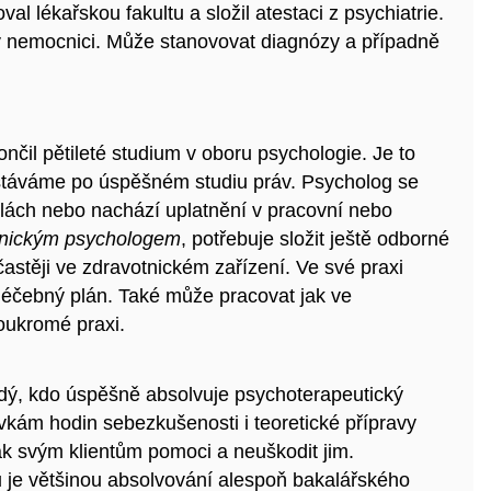
al lékařskou fakultu a složil atestaci z psychiatrie.
v nemocnici. Může stanovovat diagnózy a případně
čil pětileté studium v oboru psychologie. Je to
stáváme po úspěšném studiu práv. Psycholog se
olách nebo nachází uplatnění v pracovní nebo
inickým psychologem
, potřebuje složit ještě odborné
astěji ve zdravotnickém zařízení. Ve své praxi
e léčebný plán. Také může pracovat jak ve
soukromé praxi.
dý, kdo úspěšně absolvuje psychoterapeutický
tovkám hodin sebezkušenosti i teoretické přípravy
jak svým klientům pomoci a neuškodit jim.
u je většinou absolvování alespoň bakalářského