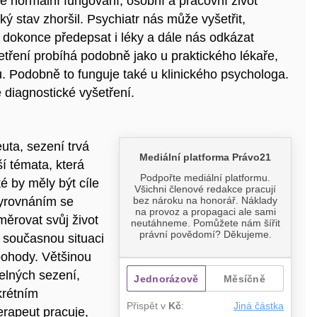
e normální fungování, osobní a pracovní život
ý stav zhoršil. Psychiatr nás může vyšetřit,
) dokonce předepsat i léky a dále nás odkázat
etření probíhá podobně jako u praktického lékaře,
u. Podobně to funguje také u klinického psychologa.
diagnostické vyšetření.
uta, sezení trvá
í témata, která
é by měly být cíle
vyrovnáním se
směrovat svůj život
 současnou situaci
pohody. Většinou
elných sezení,
krétním
rapeut pracuje,