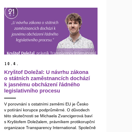
10.
4.
Kryštof Doležal: U návrhu zákona
o státních zaměstnancích dochází
k jasnému obcházení řádného
legislativního procesu
V porovnání s ostatními zeměmi EU je Česko
v potírání korupce podprůměrné. O důvodech
této skutečnosti se Michaela Zvancigerová baví
s Kryštofem Doležalem, právníkem protikorupční
organizace Transparency International. Společně