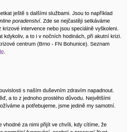
tkat ještě s dalšími službami. Jsou to například
nline poradenství
. Zde se nejčastěji setkáváme
z krizové intervence nebo jsou speciálně vyškoleni.
kdykoliv, a to i v nočních hodinách, při akutní krizi.
 krizové centrum (Brno - FN Bohunice). Seznam
de
.
souvislosti s naším duševním zdravím napadnout.
ěď, a to z jednoho prostého důvodu. Největšími
 prožíváme a potřebujeme, jsme jedině my samotní.
e vhodné za nimi přijít ve chvíli, kdy cítíme, že