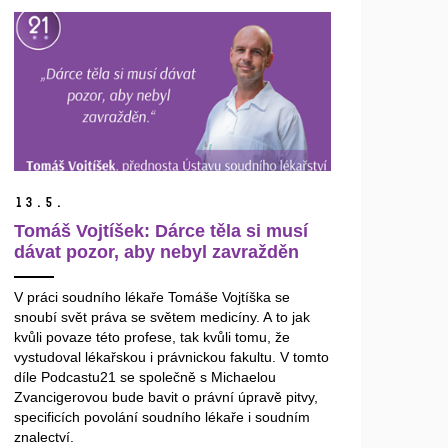
13.
5.
Tomáš Vojtíšek: Dárce těla si musí
dávat pozor, aby nebyl zavražděn
V práci soudního lékaře Tomáše Vojtíška se
snoubí svět práva se světem medicíny. A to jak
kvůli povaze této profese, tak kvůli tomu, že
vystudoval lékařskou i právnickou fakultu. V tomto
díle Podcastu21 se společně s Michaelou
Zvancigerovou bude bavit o právní úpravě pitvy,
specificích povolání soudního lékaře i soudním
znalectví.