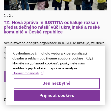
1.
3.
TZ: Nová zpráva In IUSTITIA odhaluje rozsah
předsudečného násilí vůči ukrajinské a ruské
komunitě v České republice
Aktualizovaná analýza organizace In IUSTITIA ukazuje, že ruská
invaze na Ukrajinu zásadně proměnila podobu předsudečného
násilí v Česku. Zatímco protiruské útoky po roce 2022 rychle
K vyhodnocování tohoto webu a k personalizaci
odezněly, protiukrajinské incidenty...
obsahu a reklam používáme soubory cookies. Když
klikněte na „přijmout cookies", poskytnete nám
souhlas k jejich uložení, správě a analýze.
Upravit možnosti
PŘEHLED VŠECH ČLÁNKŮ
Jen nezbytné
Přijmout cookies
O nás