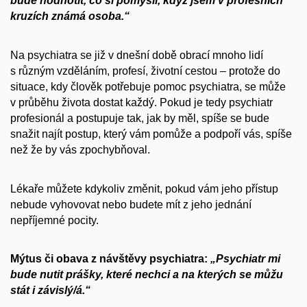
bude hodnotit, co si pomyslí, když jsem v profesních
kruzích známá osoba.“
Na psychiatra se již v dnešní době obrací mnoho lidí
s různým vzděláním, profesí, životní cestou – protože do
situace, kdy člověk potřebuje pomoc psychiatra, se může
v průběhu života dostat každý. Pokud je tedy psychiatr
profesionál a postupuje tak, jak by měl, spíše se bude
snažit najít postup, který vám pomůže a podpoří vás, spíše
než že by vás zpochybňoval.
Lékaře můžete kdykoliv změnit, pokud vám jeho přístup
nebude vyhovovat nebo budete mít z jeho jednání
nepříjemné pocity.
Mýtus či obava z návštěvy psychiatra:
„Psychiatr mi
bude nutit prášky, které nechci a na kterých se můžu
stát i závislý/á.“