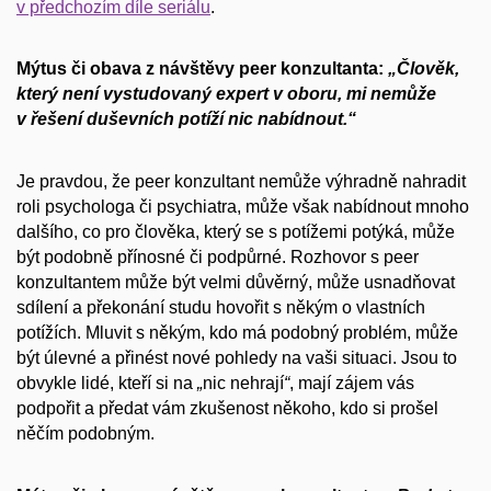
v předchozím díle seriálu
.
Mýtus či obava z návštěvy peer konzultanta:
„Člověk,
který není vystudovaný expert v oboru, mi nemůže
v řešení duševních potíží nic nabídnout.“
Je pravdou, že peer konzultant nemůže výhradně nahradit
roli psychologa či psychiatra, může však nabídnout mnoho
dalšího, co pro člověka, který se s potížemi potýká, může
být podobně přínosné či podpůrné. Rozhovor s peer
konzultantem může být velmi důvěrný, může usnadňovat
sdílení a překonání studu hovořit s někým o vlastních
potížích. Mluvit s někým, kdo má podobný problém, může
být úlevné a přinést nové pohledy na vaši situaci. Jsou to
obvykle lidé, kteří si na
„
nic nehrají
“
, mají zájem vás
podpořit a předat vám zkušenost někoho, kdo si prošel
něčím podobným.