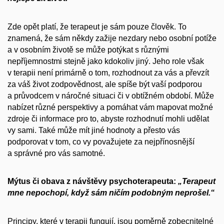
Zde opět platí, že terapeut je sám pouze člověk. To
znamená, že sám někdy zažije nezdary nebo osobní potíže
a v osobním životě se může potýkat s různými
nepříjemnostmi stejně jako kdokoliv jiný. Jeho role však
v terapii není primárně o tom, rozhodnout za vás a převzít
za váš život zodpovědnost, ale spíše být vaší podporou
a průvodcem v náročné situaci či v obtížném období. Může
nabízet různé perspektivy a pomáhat vám mapovat možné
zdroje či informace pro to, abyste rozhodnutí mohli udělat
vy sami. Také může mít jiné hodnoty a přesto vás
podporovat v tom, co vy považujete za nejpřínosnější
a správné pro vás samotné.
Mýtus či obava z návštěvy psychoterapeuta:
„Terapeut
mne nepochopí, když sám ničím podobným neprošel.“
Principy, které v terapii fungují, jsou poměrně zobecnitelné