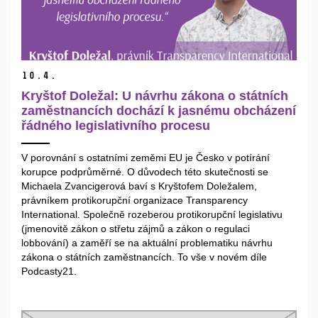
10.
4.
Kryštof Doležal: U návrhu zákona o státních
zaměstnancích dochází k jasnému obcházení
řádného legislativního procesu
V porovnání s ostatními zeměmi EU je Česko v potírání
korupce podprůměrné. O důvodech této skutečnosti se
Michaela Zvancigerová baví s Kryštofem Doležalem,
právníkem protikorupční organizace Transparency
International. Společně rozeberou protikorupční legislativu
(jmenovitě zákon o střetu zájmů a zákon o regulaci
lobbování) a zaměří se na aktuální problematiku návrhu
zákona o státních zaměstnancích. To vše v novém díle
Podcasty21.