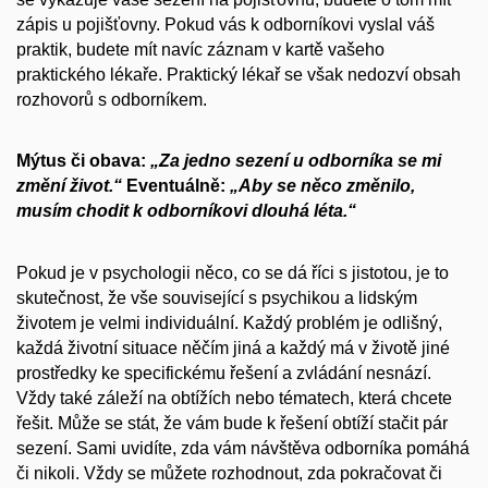
zápis u pojišťovny. Pokud vás k odborníkovi vyslal váš
praktik, budete mít navíc záznam v kartě vašeho
praktického lékaře. Praktický lékař se však nedozví obsah
rozhovorů s odborníkem.
Mýtus či obava:
„Za jedno sezení u
odborníka se mi
změní život.“
Eventuálně:
„Aby se něco změnilo,
musím chodit
k odborníkovi dlouhá léta.“
Pokud je v psychologii něco, co se dá říci s jistotou, je to
skutečnost, že vše související s psychikou a lidským
životem je velmi individuální. Každý problém je odlišný,
každá životní situace něčím jiná a každý má v životě jiné
prostředky ke specifickému řešení a zvládání nesnází.
Vždy také záleží na obtížích nebo tématech, která chcete
řešit. Může se stát, že vám bude k řešení obtíží stačit pár
sezení. Sami uvidíte, zda vám návštěva odborníka pomáhá
či nikoli. Vždy se můžete rozhodnout, zda pokračovat či