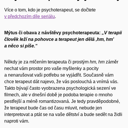
Více o tom, kdo je psychoterapeut, se dočtete
v předchozím díle seriálu
.
Mýtus či obava z návštěvy psychoterapeuta:
„V terapii
člověk leží na pohovce a terapeut jen dělá
,hm, hm'
a něco si píše.“
Někdy je za mlčením terapeuta či prostým
hm, hm
záměr
nechat vám prostor pro vaše myšlenky a pocity
a nenarušovat vaši potřebu se vyjádřit. Současně vám
chce terapeut dát najevo, že vás poslouchá a vnímá vás.
Takto bývají často vyobrazena psychologická sezení ve
filmech, ale v dnešní době je podoba terapie o mnoho
pestřejší a méně romantizovaná. Je tedy pravděpodobné,
že terapeut bude čas od času mluvit, nebude jen
interpretovat a ptát se na vaše dětství a bude sedět na židli
naproti vám.