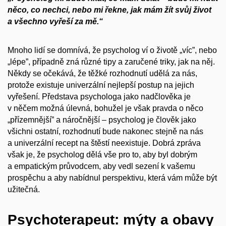
něco, co nechci, nebo mi řekne, jak mám žít svůj život
a všechno vyřeší za mě.“
Mnoho lidí se domnívá, že psycholog ví o životě „víc”, nebo
„lépe”, případně zná různé tipy a zaručené triky, jak na něj.
Někdy se očekává, že těžké rozhodnutí udělá za nás,
protože existuje univerzální nejlepší postup na jejich
vyřešení. Představa psychologa jako nadčlověka je
v něčem možná úlevná, bohužel je však pravda o něco
„přízemnější” a náročnější – psycholog je člověk jako
všichni ostatní, rozhodnutí bude nakonec stejně na nás
a univerzální recept na štěstí neexistuje. Dobrá zpráva
však je, že psycholog dělá vše pro to, aby byl dobrým
a empatickým průvodcem, aby vedl sezení k vašemu
prospěchu a aby nabídnul perspektivu, která vám může být
užitečná.
Psychoterapeut: mýty a obavy