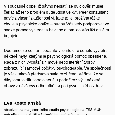
V současné době již dávno neplatí, že by člověk musel
čekat, až jeho problém bude „dost velký”. Peer konzultanti
navíc z vlastní zkušenosti ví, jaké to je, prožívat těžké
chvíle a psychické obtíže – budou Vás tedy podporovat ve
snaze pomoc vyhledat a bavit se o tom, co Vás tíží a s čím
bojujete.
Doufáme, že se nám podařilo v tomto díle seriálu vyvrátit
některé mýty, kterými je psychologická pomoc obestřena.
Řada z nich vychází z filmové nebo literární tvorby,
zobrazující samotné počátky psychoterapie. Ve společnosti
je však taková představa stále rozšířena. Věříme, že se
díky tomuto dílu tohoto seriálu podaří rozptýlit některé
obavy z návštěvy odborníků na poli psychického zdraví.
Eva Kostolanská
absolventka magisterského studia psychologie na FSS MUNI,
právnička a analytička Nejvyššího správního soudu