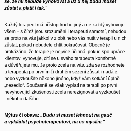
se, že mi nebude vyhovovat a už u něj budu muset
zůstat a platit i tak.“
Každý terapeut má přístup trochu jiný a ne každý vyhovuje
všem – s čímž jsou srozuměni i terapeuti samotní, nebudou
se proto na vás jakkoliv zlobit nebo vás nutit v terapii u nich
zůstat, pokud nebudete chtít pokračovat. Obecně je
prokázáno, že terapie je nejvíce účinná, pokud spolupráce
klientovi vyhovuje, cítí se u svého terapeuta komfortně
a důvěřujete mu. Je proto zcela na vás, zda se rozhodnete
u terapeuta po prvním či druhém sezení zůstat i nadále,
nebo vyzkoušíte někoho jiného, když vám setkání úplně
„nesedlo“. Současně se však vyplatí na terapii po první
nevyhovující zkušenosti zcela nerezignovat a vyzkoušet
i někoho dalšího.
Mýtus či obava:
„Budu si muset lehnout na gauč
a vykládat psychoterapeutovi, na co myslím.“