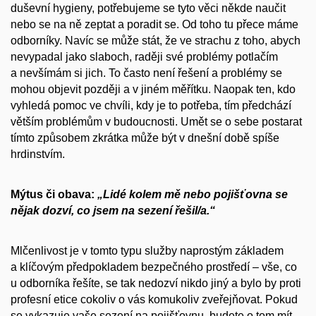
duševní hygieny, potřebujeme se tyto věci někde naučit
nebo se na ně zeptat a poradit se. Od toho tu přece máme
odborníky. Navíc se může stát, že ve strachu z toho, abych
nevypadal jako slaboch, raději své problémy potlačím
a nevšímám si jich. To často není řešení a problémy se
mohou objevit později a v jiném měřítku. Naopak ten, kdo
vyhledá pomoc ve chvíli, kdy je to potřeba, tím předchází
větším problémům v budoucnosti. Umět se o sebe postarat
tímto způsobem zkrátka může být v dnešní době spíše
hrdinstvím.
Mýtus či obava:
„
Lidé kolem mě nebo pojišťovna se
nějak dozví, co jsem na sezení řešil/a.“
Mlčenlivost je v tomto typu služby naprostým základem
a klíčovým předpokladem bezpečného prostředí –⁠ vše, co
u odborníka řešíte, se tak nedozví nikdo jiný a bylo by proti
profesní etice cokoliv o vás komukoliv zveřejňovat. Pokud
se vykazuje vaše sezení na pojišťovnu, budete o tom mít