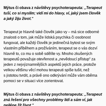
Mýtus či obava z návštěvy psychoterapeuta:
„Terapeut
tuší, co si myslím; vidí mi do hlavy, ví, jaký jsem člověk
a jaký žiju život.“
Terapeut je hlavně také člověk jako vy – má sice odborné
znalosti o tom, jak může lidská psychika či osobnost
fungovat, ale každý člověk je jedinečná bytost se svým
vlastním příběhem a prožíváním, terapeut se o vás dozví
hlavně to, co mu o sobě sdělíte vy. Mnoho zkušených
terapeutů považuje otevřenost a „nevědoucí přístup“ za
jeden z nejvýznamnějších aspektů jejich práce, protože
velkou většinu věcí mohou terapeuti spíše tušit, než
s jistotou tvrdit, a právě ono odkrývání může vám oběma
pomoci se v situaci více zorientovat.
Mýtus či obava z návštěvy psychoterapeuta:
„Terapeut
zná řešení pro všechny problémy lidí a sám ví, jak
nejlépe žít život.“