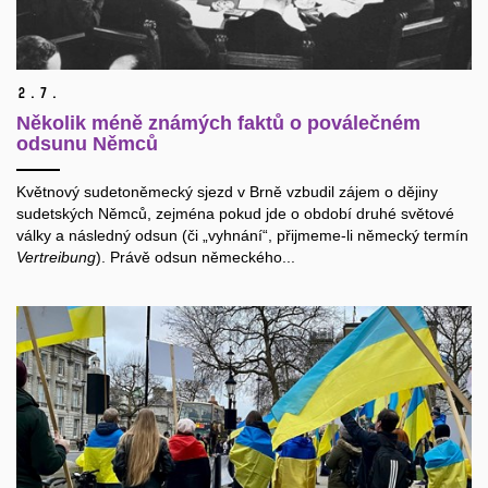
2.
7.
Několik méně známých faktů o poválečném
odsunu Němců
Květnový sudetoněmecký sjezd v Brně vzbudil zájem o dějiny
sudetských Němců, zejména pokud jde o období druhé světové
války a následný odsun (či „vyhnání“, přijmeme-li německý termín
Vertreibung
). Právě odsun německého...