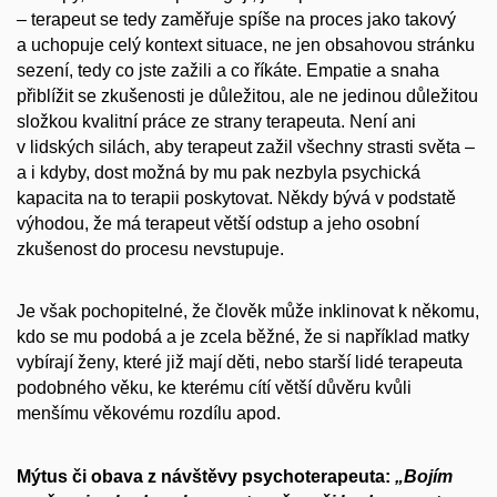
– terapeut se tedy zaměřuje spíše na proces jako takový
a uchopuje celý kontext situace, ne jen obsahovou stránku
sezení, tedy co jste zažili a co říkáte. Empatie a snaha
přiblížit se zkušenosti je důležitou, ale ne jedinou důležitou
složkou kvalitní práce ze strany terapeuta. Není ani
v lidských silách, aby terapeut zažil všechny strasti světa –
a i kdyby, dost možná by mu pak nezbyla psychická
kapacita na to terapii poskytovat. Někdy bývá v podstatě
výhodou, že má terapeut větší odstup a jeho osobní
zkušenost do procesu nevstupuje.
Je však pochopitelné, že člověk může inklinovat k někomu,
kdo se mu podobá a je zcela běžné, že si například matky
vybírají ženy, které již mají děti, nebo starší lidé terapeuta
podobného věku, ke kterému cítí větší důvěru kvůli
menšímu věkovému rozdílu apod.
Mýtus či obava z návštěvy psychoterapeuta:
„Bojím