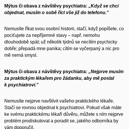
Mýtus či obava z návštěvy psychiatra:
„Když se chci
objednat,⁠ musím o sobě říct vše již do telefonu.“
Nemusíte říkat svou osobní historii, stačí, když popíšete, co
pociťujete za nepříjemné stavy –⁠ např. nemohu
dlouhodobě spát; už několik týdnů se necítím psychicky
dobře; přepadá mne panika; cítím se vyčerpaný a nic pro
mě nemá smysl.
Mýtus či obava z návštěvy psychiatra:
„Nejprve musím
za praktickým lékařem pro žádanku, aby mě poslal
k psychiatrovi.“
Nemusíte nejprve navštívit vašeho praktického lékaře.
Stačí se rovnou objednat k psychiatrovi. Pokud však máte
ke svému praktickému lékaři důvěru, můžete s ním nejprve
problém prodiskutovat a poradit se, jakého odborníka by
vám doporučil.