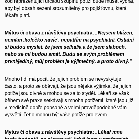
kód reprezentující určitou skupinu potíží bude muset vybrat,
aby byl obsah sezení srozumitelný pro pojišťovnu, která
lékaře platí.
Mýtus či obava z návštěvy psychiatra:
„Nejsem blázen,
nemám
,kolečko navíc', nepatřím na psychiatrii. Ostatní
si budou myslet, že jsem selhal/a a že jsem slaboch,
nebo se mi budou smát. Budu se svým problémem
první/jediný, můj problém je výjimečný, a proto divný.“
Mnoho lidí má pocit, že jejich problém se nevyskytuje
často, a proto se obávají, že jsou nějaká výjimka, že jejich
potíže jsou divné a mohou se za to stydět. Lékaři se však
během své praxe setkávají s mnoha potížemi, které jsou již
v medicíně dobře popsané a velmi pravděpodobně vám
vysvětlí, čeho mohou být vaše potíže projevem.
Mýtus či obava z návštěvy psychiatra:
„Lékař mne