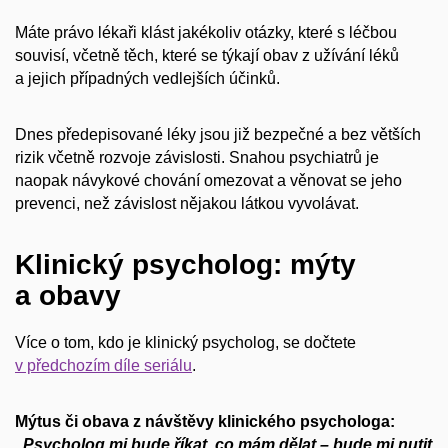
Máte právo lékaři klást jakékoliv otázky, které s léčbou
souvisí, včetně těch, které se týkají obav z užívání léků
a jejich případných vedlejších účinků.
Dnes předepisované léky jsou již bezpečné a bez větších
rizik včetně rozvoje závislosti. Snahou psychiatrů je
naopak návykové chování omezovat a věnovat se jeho
prevenci, než závislost nějakou látkou vyvolávat.
Klinický psycholog: mýty
a obavy
Více o tom, kdo je klinický psycholog, se dočtete
v předchozím díle seriálu
.
Mýtus či obava z návštěvy klinického psychologa:
„Psycholog mi bude říkat, co mám dělat
–⁠ bude mi nutit