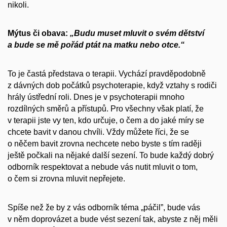
nikoli.
Mýtus či obava:
„Budu muset mluvit o svém dětství
a bude se mě pořád ptát na matku nebo otce.“
To je častá představa o terapii. Vychází pravděpodobně
z dávných dob počátků psychoterapie, když vztahy s rodiči
hrály ústřední roli. Dnes je v psychoterapii mnoho
rozdílných směrů a přístupů. Pro všechny však platí, že
v terapii jste vy ten, kdo určuje, o čem a do jaké míry se
chcete bavit v danou chvíli. Vždy můžete říci, že se
o něčem bavit zrovna nechcete nebo byste s tím raději
ještě počkali na nějaké další sezení. To bude každý dobrý
odborník respektovat a nebude vás nutit mluvit o tom,
o čem si zrovna mluvit nepřejete.
Spíše než že by z vás odborník téma „páčil”, bude vás
v něm doprovázet a bude vést sezení tak, abyste z něj měli