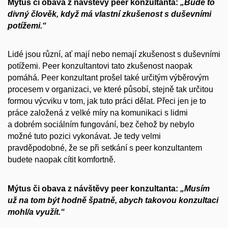
Mýtus či obava z návštěvy peer konzultanta:
„Bude to
divný člověk, když má vlas
tní zkušenost s duševními
potížemi.“
Lidé jsou různí, ať mají nebo nemají zkušenost s duševními
potížemi. Peer konzultantovi tato zkušenost naopak
pomáhá. Peer konzultant prošel také určitým výběrovým
procesem v organizaci, ve které působí, stejně tak určitou
formou výcviku v tom, jak tuto práci dělat. Přeci jen je to
práce založená z velké míry na komunikaci s lidmi
a dobrém sociálním fungování, bez čehož by nebylo
možné tuto pozici vykonávat. Je tedy velmi
pravděpodobné, že se při setkání s peer konzultantem
budete naopak cítit komfortně.
Mýtus či obava z návštěvy peer konzultanta:
„Musím
už na tom být hodně špatně, abych takovou konzultaci
mohl/a využít.“