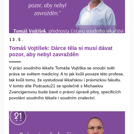
13.
5.
Tomáš Vojtíšek: Dárce těla si musí dávat
pozor, aby nebyl zavražděn
V práci soudního lékaře Tomáše Vojtíška se snoubí svět
práva se světem medicíny. A to jak kvůli povaze této profese,
tak kvůli tomu, že vystudoval lékařskou i právnickou fakultu.
V tomto díle Podcastu21 se společně s Michaelou
Zvancigerovou bude bavit o právní úpravě pitvy, specificích
povolání soudního lékaře i soudním znalectví.