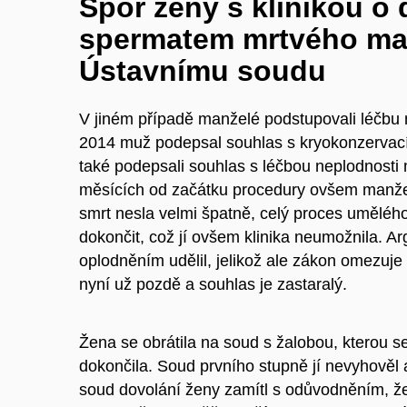
Spor ženy s klinikou o
spermatem mrtvého man
Ústavnímu soudu
V jiném případě manželé podstupovali léčbu n
2014 muž podepsal souhlas s kryokonzervací
také podepsali souhlas s léčbou neplodnosti
měsících od začátku procedury ovšem manžel
smrt nesla velmi špatně, celý proces umělého
dokončit, což jí ovšem klinika neumožnila. A
oplodněním udělil, jelikož ale zákon omezuje
nyní už pozdě a souhlas je zastaralý.
Žena se obrátila na soud s žalobou, kterou 
dokončila. Soud prvního stupně jí nevyhověl a
soud dovolání ženy zamítl s odůvodněním, ž