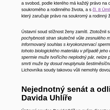
a svobod, podle kterého má každý právo na
soukromého a rodinného života, a s
čl. 8 Úm
který zaručuje právo na soukromý a rodinný ž
Ústavní soud stížnost ženy zamítl. Ztotožnil
pochybnosti stran skutečné vůle zesnulého ma
Informovaný souhlas s kryokonzervací spermi
tohoto biologického materiálu v případě jeh
spermie muže tvořícího neplodný pár, nelze po
smrti muže by dosud neuplynula šestiměsíční 
Lichovníka soudy takovou vůli nemohly dovoz
Nejednotný senát a od
Davida Uhlíře