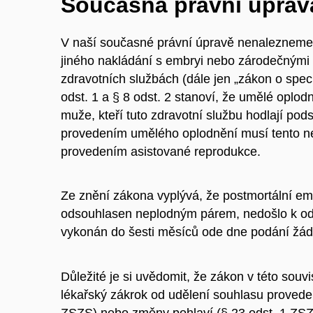
Současná právní úprav
V naší současné právní úpravě nenalezneme 
jiného nakládání s embryi nebo zárodečnými 
zdravotních službách (dále jen „zákon o spec
odst. 1 a § 8 odst. 2 stanoví, že umělé oplo
muže, kteří tuto zdravotní službu hodlají po
provedením umělého oplodnění musí tento ne
provedením asistované reprodukce.
Ze znění zákona vyplývá, že postmortální emb
odsouhlasen neplodným párem, nedošlo k odv
vykonán do šesti měsíců ode dne podání žádo
Důležité je si uvědomit, že zákon v této souv
lékařský zákrok od udělení souhlasu proveden,