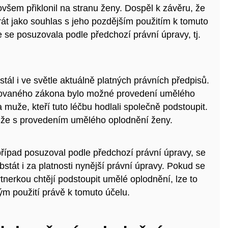
šem přiklonil na stranu ženy. Dospěl k závěru, že
rát jako souhlas s jeho pozdějším použitím k tomuto
se posuzovala podle předchozí právní úpravy, tj.
tál i ve světle aktuálně platných právních předpisů.
itovaného zákona bylo možné provedení umělého
muže, kteří tuto léčbu hodlali společně podstoupit.
že s provedením umělého oplodnění ženy.
případ posuzoval podle předchozí právní úpravy, se
át i za platnosti nynější právní úpravy. Pokud se
nerkou chtějí podstoupit umělé oplodnění, lze to
ým použití právě k tomuto účelu.