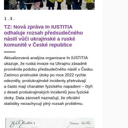
1.
3.
TZ: Nová zpráva In IUSTITIA
odhaluje rozsah předsudečného
násilí vůči ukrajinské a ruské
komunitě v České republice
Aktualizovaná analýza organizace In IUSTITIA
ukazuje, že ruská invaze na Ukrajinu zásadně
proměnila podobu předsudečného násilí v Česku.
Zatímco protiruské útoky po roce 2022 rychle
odezněly, protiukrajinské incidenty přetrvávají
a často mají charakter fyzického napadení – čtyři
z deseti protiukrajinských incidentů jsou fyzické
útoky. Data zároveň naznačují, že oficiální
statistiky nezachycují plný rozsah problému.