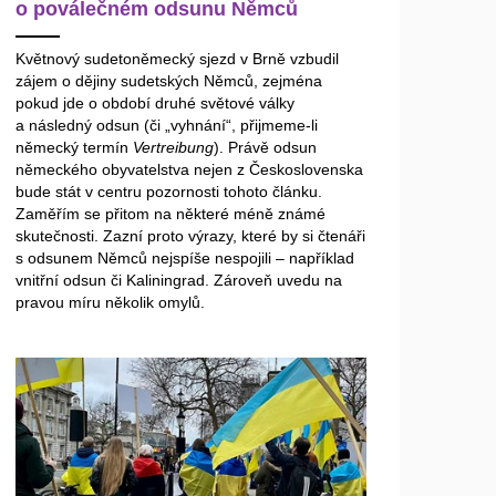
o poválečném odsunu Němců
Květnový sudetoněmecký sjezd v Brně vzbudil
zájem o dějiny sudetských Němců, zejména
pokud jde o období druhé světové války
a následný odsun (či „vyhnání“, přijmeme-li
německý termín
Vertreibung
). Právě odsun
německého obyvatelstva nejen z Československa
bude stát v centru pozornosti tohoto článku.
Zaměřím se přitom na některé méně známé
skutečnosti. Zazní proto výrazy, které by si čtenáři
s odsunem Němců nejspíše nespojili – například
vnitřní odsun či Kaliningrad. Zároveň uvedu na
pravou míru několik omylů.