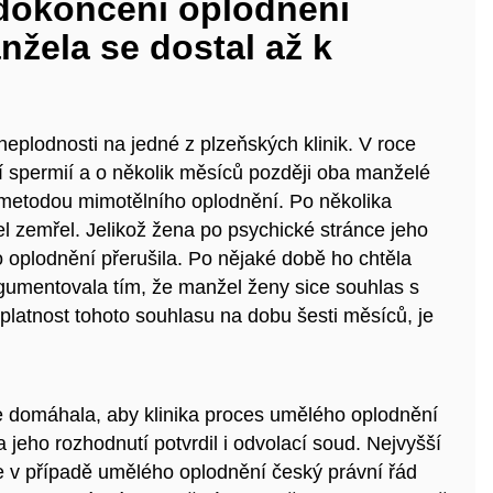
 dokončení oplodnění
žela se dostal až k
eplodnosti na jedné z plzeňských klinik. V roce
 spermií a o několik měsíců později oba manželé
 metodou mimotělního oplodnění. Po několika
 zemřel. Jelikož žena po psychické stránce jeho
 oplodnění přerušila. Po nějaké době ho chtěla
rgumentovala tím, že manžel ženy sice souhlas s
 platnost tohoto souhlasu na dobu šesti měsíců, je
se domáhala, aby klinika proces umělého oplodnění
 jeho rozhodnutí potvrdil i odvolací soud. Nejvyšší
e v případě umělého oplodnění český právní řád