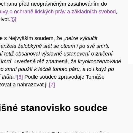
 ochranu před neoprávněným zasahováním do
luvy o ochraně lidských práv a základních svobod
,
ivot.
[5]
 se s Nejvyšším soudem, že „
nelze vyloučit
nžela žalobkyně stát se otcem i po své smrti.
í totiž obsahoval výslovné ustanovení o zničení
o úmrtí. Uvedené též znamená, že kryokonzervované
 smrti použít k léčbě tohoto páru, a to i když po
lhůta.“
[6]
Podle soudce zpravodaje Tomáše
ovat a nahrazovat ji.
[7]
lišné stanovisko soudce