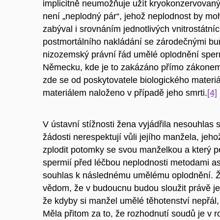
implicitně neumožňuje užít kryokonzervovaný
není „neplodný pár“, jehož neplodnost by mo
zabýval i srovnáním jednotlivých vnitrostátní
postmortálního nakládání se zárodečnými buň
nizozemský právní řád umělé oplodnění sperm
Německu, kde je to zakázáno přímo zákonem. V
zde se od poskytovatele biologického materiá
materiálem naloženo v případě jeho smrti.
[4]
V ústavní stížnosti žena vyjádřila nesouhlas
žádosti nerespektují vůli jejího manžela, je
zplodit potomky se svou manželkou a který 
spermií před léčbou neplodnosti metodami a
souhlas k následnému umělému oplodnění. Žen
vědom, že v budoucnu budou sloužit právě jej
že kdyby si manžel umělé těhotenství nepřál,
Měla přitom za to, že rozhodnutí soudů je v 