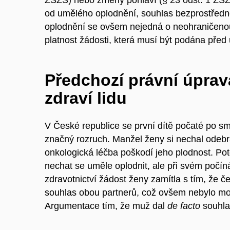
ZSZS) nebo změny pohlaví (§ 23 odst. 1 ZSZS
od umělého oplodnění, souhlas bezprostřed
oplodnění se ovšem nejedná o neohraničenou
platnost žádosti, která musí být podána před
Předchozí právní úprav
zdraví lidu
V České republice se první dítě počaté po smr
značný rozruch. Manžel ženy si nechal odebra
onkologická léčba poškodí jeho plodnost. Pot
nechat se uměle oplodnit, ale při svém počíná
zdravotnictví žádost ženy zamítla s tím, že č
souhlas obou partnerů, což ovšem nebylo možn
Argumentace tím, že muž dal
de facto
souhla