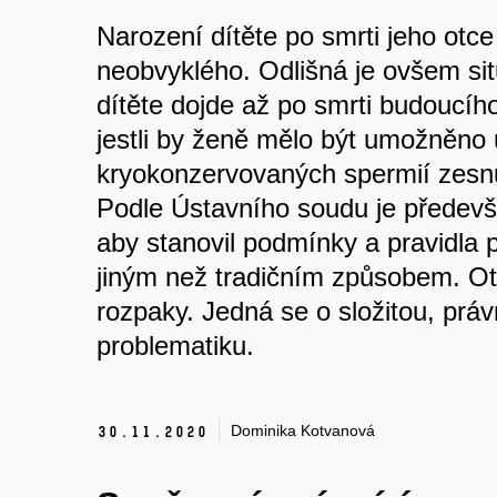
Narození dítěte po smrti jeho otce
neobvyklého. Odlišná je ovšem sit
dítěte dojde až po smrti budoucího
jestli by ženě mělo být umožněno
kryokonzervovaných spermií zesnu
Podle Ústavního soudu je předevš
aby stanovil podmínky a pravidla p
jiným než tradičním způsobem. Ot
rozpaky. Jedná se o složitou, práv
problematiku.
Dominika Kotvanová
30.
11.
2020