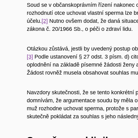
Soud se v občanskoprávním řízení nakonec ov
rozhodnutí otce uchovat vlastní sperma lze b
účelu.
[2]
Nutno ovšem dodat, že daná situace 
zákona č. 20/1966 Sb., o péči o zdraví lidu.
Otázkou zůstává, jestli by uvedený postup obs
[3]
Podle ustanovení § 27 odst. 3 písm. d) c
oplodnění na základě písemné žádosti ženy a 
Žádost rovněž musela obsahovat souhlas mu
Navzdory skutečnosti, že se tento konkrétní 
domnívám, že argumentace soudu by měla obst
muž rozhodne uchovat sperma, protože s part
skutečně pokládat za souhlas s jeho následn