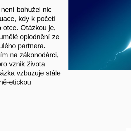
 není bohužel nic
uace, kdy k početí
 otce. Otázkou je,
 umělé oplodnění ze
lého partnera.
ím na zákonodárci,
ro vznik života
ázka vzbuzuje stále
ně-etickou