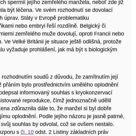
ch spermií jejího zemřelého manžela, neboť zde již
hla být léčena. Ve svém rozhodnutí se dovolací
ch úprav. Státy v Evropě problematiku
kami nebo embryi řeší rozdílně. Belgický či
iemi zemřelého muže dovolují, oproti Francii nebo
e Velké Británii je situace ještě odlišná, protože
lu vyžaduje prohlášení, jak má být s biologickým
 s rozhodnutím soudů z důvodu, že zamítnutím její
hož přáním bylo prostřednictvím umělého oplodnění
podepsal informovaný souhlas s kryokonzervací
sistované reprodukce, čímž jednoznačně uděli
l
a zdůraznila dále to, že manžel si byl dobře
ímu oplodnění. Podle jejího názoru je jasně patrné,
 svůj souhlas by odvolal, což se ovšem nestalo.
rozporu s
čl. 10
odst. 2 Listiny základních práv