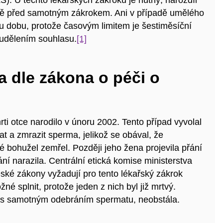
). U těchto lékařských zákroku je nutný, narozdíl
ně před samotným zákrokem. Ani v případě umělého
 dobu, protože časovým limitem je šestiměsíční
 udělením souhlasu.
[1]
a dle zákona o péči o
ti otce narodilo v únoru 2002. Tento případ vyvolal
t a zmrazit sperma, jelikož se obával, že
é bohužel zemřel. Později jeho žena projevila přání
ní narazila. Centrální etická komise ministerstva
eské zákony vyžadují pro tento lékařský zákrok
é splnit, protože jeden z nich byl již mrtvý.
s samotným odebráním spermatu, neobstála.