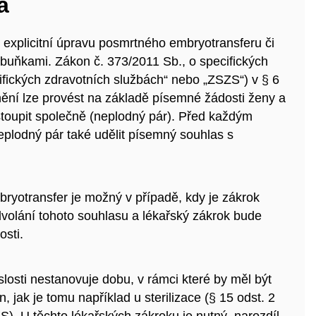
a
explicitní úpravu posmrtného embryotransferu či
buňkami. Zákon č. 373/2011 Sb., o specifických
ifických zdravotních službách“ nebo „ZSZS“) v § 6
dnění lze provést na základě písemné žádosti ženy a
dstoupit společně (neplodný pár). Před každým
plodný pár také udělit písemný souhlas s
ryotransfer je možný v případě, kdy je zákrok
olání tohoto souhlasu a lékařský zákrok bude
sti.
islosti nestanovuje dobu, v rámci které by měl být
 jak je tomu například u sterilizace (§ 15 odst. 2