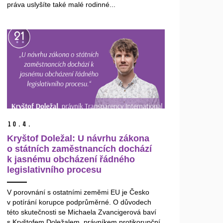
práva uslyšíte také malé rodinné...
10.
4.
Kryštof Doležal: U návrhu zákona
o státních zaměstnancích dochází
k jasnému obcházení řádného
legislativního procesu
V porovnání s ostatními zeměmi EU je Česko
v potírání korupce podprůměrné. O důvodech
této skutečnosti se Michaela Zvancigerová baví
s Kryštofem Doležalem, právníkem protikorupční