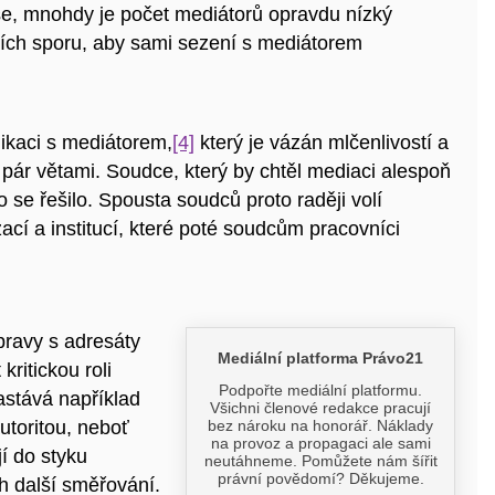
e, mnohdy je počet mediátorů opravdu nízký
ích sporu, aby sami sezení s mediátorem
ikaci s mediátorem,
[4]
který je vázán mlčenlivostí a
pár větami. Soudce, který by chtěl mediaci alespoň
co se řešilo. Spousta soudců proto raději volí
cí a institucí, které poté soudcům pracovníci
pravy s adresáty
ritickou roli
astává například
utoritou, neboť
í do styku
ch další směřování.