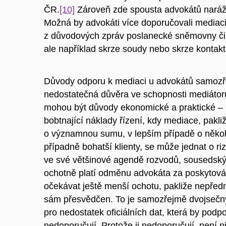
ČR.
[10]
Zároveň zde spousta advokátů naráží
Možná by advokáti více doporučovali mediaci,
z důvodových zpráv poslanecké sněmovny či 
ale například skrze soudy nebo skrze kontakt s
Důvody odporu k mediaci u advokátů samozře
nedostatečná důvěra ve schopnosti mediátorů,
mohou být důvody ekonomické a praktické – mn
bobtnající náklady řízení, kdy mediace, pak
o významnou sumu, v lepším případě o několik
případně bohatší klienty, se může jednat o riz
ve své většinové agendě rozvodů, sousedských
ochotně platí odměnu advokáta za poskytová
očekávat ještě menší ochotu, pakliže nepře
sám přesvědčen. To je samozřejmě dvojsečný
pro nedostatek oficiálních dat, která by podp
nedoporučují. Protože ji nedoporučují, není n