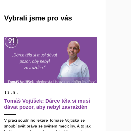
Vybrali jsme pro vás
13.
5.
Tomáš Vojtíšek: Dárce těla si musí
dávat pozor, aby nebyl zavražděn
V práci soudního lékaře Tomáše Vojtíška se
snoubí svět práva se světem medicíny. A to jak