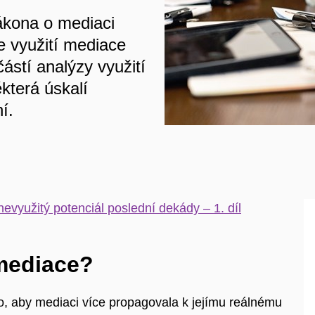
zákona o mediaci
e využití mediace
částí analýzy využití
která úskalí
í.
evyužitý potenciál poslední dekády – 1. díl
mediace?
o, aby mediaci více propagovala k jejímu reálnému