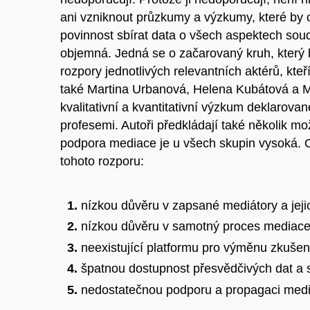
ani vzniknout průzkumy a výzkumy, které by 
povinnost sbírat data o všech aspektech sou
objemná. Jedná se o začarovaný kruh, který by
rozpory jednotlivých relevantních aktérů, kt
také Martina Urbanová, Helena Kubátová a 
kvalitativní a kvantitativní výzkum deklarov
profesemi. Autoři předkládají také několik mo
podpora mediace je u všech skupin vysoká. Ov
tohoto rozporu:
nízkou důvěru v zapsané mediátory a jeji
nízkou důvěru v samotný proces mediace
neexistující platformu pro výměnu zkušen
špatnou dostupnost přesvědčivých dat a st
nedostatečnou podporu a propagaci media