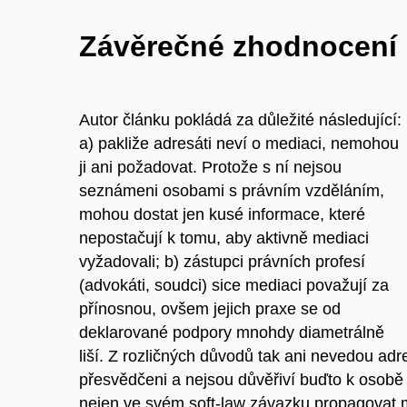
Závěrečné zhodnocení
Autor článku pokládá za důležité následující:
a) pakliže adresáti neví o mediaci, nemohou
ji ani požadovat. Protože s ní nejsou
seznámeni osobami s právním vzděláním,
mohou dostat jen kusé informace, které
nepostačují k tomu, aby aktivně mediaci
vyžadovali; b) zástupci právních profesí
(advokáti, soudci) sice mediaci považují za
přínosnou, ovšem jejich praxe se od
deklarované podpory mnohdy diametrálně
liší. Z rozličných důvodů tak ani nevedou ad
přesvědčeni a nejsou důvěřiví buďto k osobě
nejen ve svém soft-law závazku propagovat me