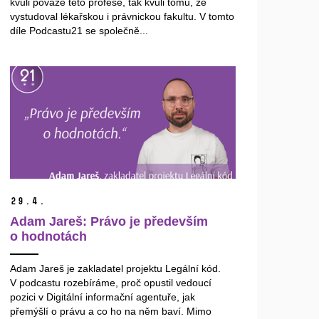
kvůli povaze této profese, tak kvůli tomu, že
vystudoval lékařskou i právnickou fakultu. V tomto
díle Podcastu21 se společně...
29.
4.
Adam Jareš: Právo je především
o hodnotách
Adam Jareš je zakladatel projektu Legální kód.
V podcastu rozebíráme, proč opustil vedoucí
pozici v Digitální informační agentuře, jak
přemýšlí o právu a co ho na něm baví. Mimo