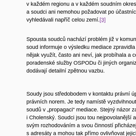
v každém regionu a v každém soudním okres
a soudci ani nemohou požadovat po účastníc
vyhledávali napříč celou zemí.
[3]
Spousta soudců nachází problém již v komun
soud informuje o výsledku mediace zpravidla 
nějak využít, často ani neví, jak probíhala a 
poradenské služby OSPODu či jiných organiza
dodávají detailní zpětnou vazbu.
Soudy jsou středobodem v kontaktu právní ú
právních norem. Je tedy namístě vyzdvihnout k
soudů v „propagaci“ mediace. Stejný názor z
i Cholenský. Soudci jsou tou nejpovolanější a
svým rozhodováním a svou činností přicházej
s adresáty a mohou tak přímo ovlivňovat jeji