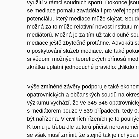
využití v rámci soudních sporů. Dokonce jsou
se mediace pomalu zaváděla i pro veřejnoprá
potenciálu, který mediace může skýtat. Soudci
možná za to může relativní novost institutu
mediátorů. Možná je za tím už tak dlouhé soud
mediace ještě zbytečně protáhne. Advokáti s
o poskytování služeb mediace, ale také pokud
si vědomi možných teoretických přínosů media
zkrátka uplatní jednoduché pravidlo: „Nikdo 
Výše zmíněné závěry podporuje také ekonomic
opatrovnických a občanských soudů na okresn
výzkumu vychází, že ve 345 546 opatrovnickýc
s mediátorem pouze v 539 případech, tedy 0
být nařízena. V civilních řízeních je to pouhý
K tomu je třeba dle autorů přičíst nerovnoměr
se však musí zmínit, že stejně tak je i chyba