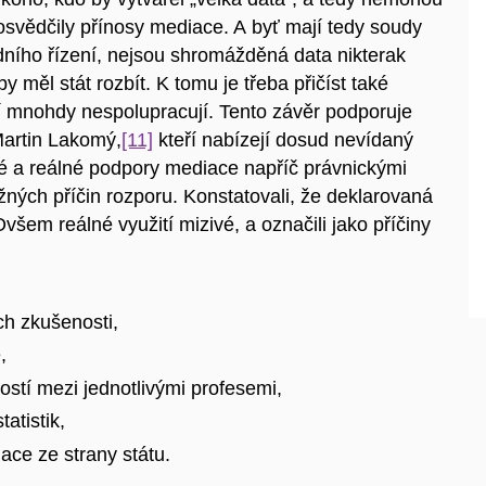
osvědčily přínosy mediace. A byť mají tedy soudy
dního řízení, nejsou shromážděná data nikterak
 měl stát rozbít. K tomu je třeba přičíst také
eří mnohdy nespolupracují. Tento závěr podporuje
Martin Lakomý,
[11]
kteří nabízejí dosud nevídaný
ané a reálné podpory mediace napříč právnickými
žných příčin rozporu. Konstatovali, že deklarovaná
šem reálné využití mizivé, a označili jako příčiny
ch zkušenosti,
,
ostí mezi jednotlivými profesemi,
atistik,
ce ze strany státu.