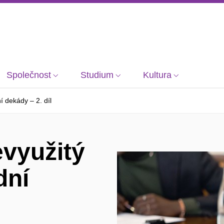
Společnost
Studium
Kultura
í dekády – 2. díl
evyužitý
dní