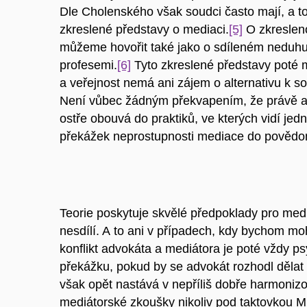
Dle Cholenského však soudci často mají, a to 
zkreslené představy o mediaci.
[5]
O zkresleno
můžeme hovořit také jako o sdíleném neduhu
profesemi.
[6]
Tyto zkreslené představy poté 
a veřejnost nemá ani zájem o alternativu k s
Není vůbec žádným překvapením, že právě 
ostře obouvá do praktiků, ve kterých vidí jed
překážek neprostupnosti mediace do povědom
Teorie poskytuje skvělé předpoklady pro media
nesdílí. A to ani v případech, kdy bychom mo
konflikt advokáta a mediátora je poté vždy p
překážku, pokud by se advokát rozhodl dělat
však opět nastává v nepříliš dobře harmoniz
mediátorské zkoušky nikoliv pod taktovkou M