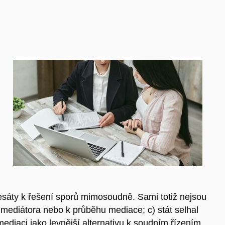
resáty k řešení sporů mimosoudně. Sami totiž nejsou
 mediátora nebo k průběhu mediace; c) stát selhal
diaci jako levnější alternativu k soudním řízením,