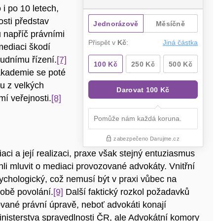
i po 10 letech,
sti představ
 napříč právními
mediaci škodí
oudnímu řízení.
[7]
akademie se poté
nu z velkých
í veřejnosti.
[8]
ci a její realizaci, praxe však stejný entuziasmus
hli mluvit o mediaci provozované advokáty. Vnitřní
sychologický, což nemusí být v praxi vůbec na
 obě povolání.
[9]
Další faktický rozkol požadavků
ované právní úpravě, neboť advokáti konají
inisterstva spravedlnosti ČR, ale Advokátní komory