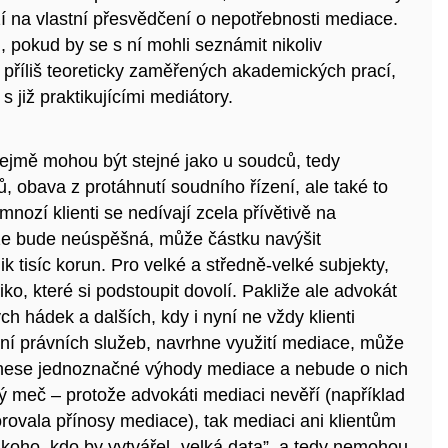
 na vlastní přesvědčení o nepotřebnosti mediace.
 pokud by se s ní mohli seznámit nikoliv
příliš teoreticky zaměřených akademických prací,
 již praktikujícími mediátory.
jmě mohou být stejné jako u soudců, tedy
 obava z protáhnutí soudního řízení, ale také to
ozí klienti se nedívají zcela přívětivě na
liže bude neúspěšná, může částku navýšit
 tisíc korun. Pro velké a středně-velké subjekty,
iko, které si podstoupit dovolí. Pakliže ale advokát
 hádek a dalších, kdy i nyní ne vždy klienti
ní právních služeb, navrhne využití mediace, může
dnese jednoznačné výhody mediace a nebude o nich
 meč – protože advokáti mediaci nevěří (například
orovala přínosy mediace), tak mediaci ani klientům
ikoho, kdo by vytvářel „velká data”, a tedy nemohou