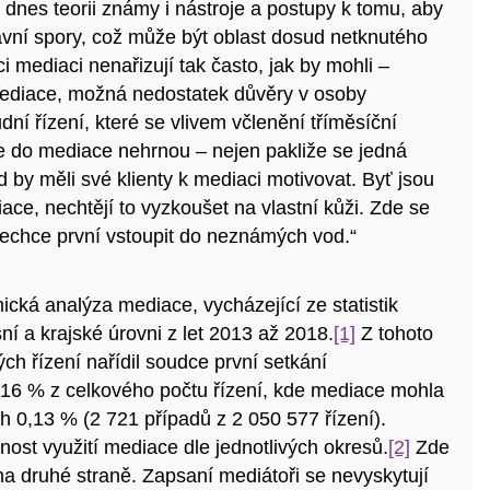
 dnes teorii známy i nástroje a postupy k tomu, aby
vní spory, což může být oblast dosud netknutého
 mediaci nenařizují tak často, jak by mohli –
 mediace, možná nedostatek důvěry v osoby
ní řízení, které se vlivem včlenění tříměsíční
e do mediace nehrnou – nejen pakliže se jedná
 by měli své klienty k mediaci motivovat. Byť jsou
ce, nechtějí to vyzkoušet na vlastní kůži. Zde se
nechce první vstoupit do neznámých vod.“
ká analýza mediace, vycházející ze statistik
í a krajské úrovni z let 2013 až 2018.
[1]
Z tohoto
h řízení nařídil soudce první setkání
,16 % z celkového počtu řízení, kde mediace mohla
ch 0,13 % (2 721 případů z 2 050 577 řízení).
nost využití mediace dle jednotlivých okresů.
[2]
Zde
 na druhé straně. Zapsaní mediátoři se nevyskytují