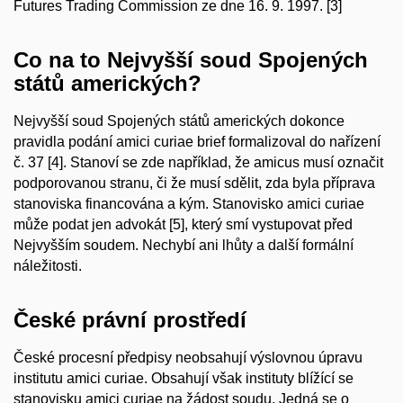
Futures Trading Commission ze dne 16. 9. 1997. [3]
Co na to Nejvyšší soud Spojených
států amerických?
Nejvyšší soud Spojených států amerických dokonce
pravidla podání
amici curiae brief
formalizoval do nařízení
č. 37 [4]. Stanoví se zde například, že
amicus
musí označit
podporovanou stranu, či že musí sdělit, zda byla příprava
stanoviska financována a kým. Stanovisko
amici curiae
může podat jen advokát [5], který smí vystupovat před
Nejvyšším soudem. Nechybí ani lhůty a další formální
náležitosti.
České právní prostředí
České procesní předpisy neobsahují výslovnou úpravu
institutu
amici curiae
. Obsahují však instituty blížící se
stanovisku
amici curiae
na žádost soudu. Jedná se o