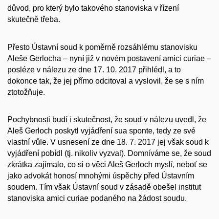
důvod, pro který bylo takového stanoviska v řízení
skutečně třeba.
Přesto Ústavní soud k poměrně rozsáhlému stanovisku
Aleše Gerlocha – nyní již v novém postavení
amici curiae
–
posléze v nálezu ze dne 17. 10. 2017 přihlédl, a to
dokonce tak, že jej přímo odcitoval a vyslovil, že se s ním
ztotožňuje.
Pochybnosti budí i skutečnost, že soud v nálezu uvedl, že
Aleš Gerloch poskytl vyjádření
sua sponte
, tedy ze své
vlastní vůle. V usnesení ze dne 18. 7. 2017 jej však soud k
vyjádření pobídl (tj. nikoliv vyzval). Domníváme se, že soud
zkrátka zajímalo, co si o věci Aleš Gerloch myslí, neboť se
jako advokát honosí mnohými úspěchy před Ústavním
soudem. Tím však Ústavní soud v zásadě obešel institut
stanoviska
amici curiae
podaného na žádost soudu.