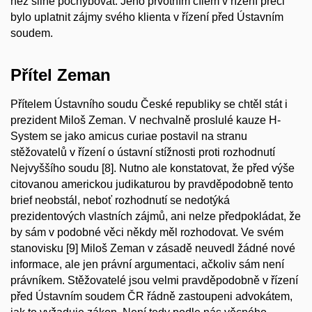
než silně pochybovat. Jeho prvotním cílem v řízení přeci
bylo uplatnit zájmy svého klienta v řízení před Ústavním
soudem.
Přítel Zeman
Přítelem Ústavního soudu České republiky se chtěl stát i
prezident Miloš Zeman. V nechvalně proslulé kauze H-
System se jako
amicus curiae
postavil na stranu
stěžovatelů v řízení o ústavní stížnosti proti rozhodnutí
Nejvyššího soudu [8]. Nutno ale konstatovat, že před výše
citovanou americkou judikaturou by pravděpodobně tento
brief neobstál, neboť rozhodnutí se nedotýká
prezidentových vlastních zájmů, ani nelze předpokládat, že
by sám v podobné věci někdy měl rozhodovat. Ve svém
stanovisku [9] Miloš Zeman v zásadě neuvedl žádné nové
informace, ale jen právní argumentaci, ačkoliv sám není
právníkem. Stěžovatelé jsou velmi pravděpodobně v řízení
před Ústavním soudem ČR řádně zastoupeni advokátem,