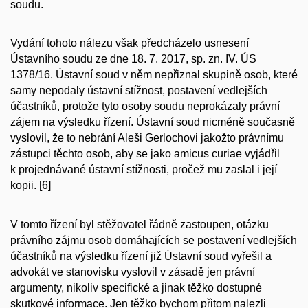
soudu.
Vydání tohoto nálezu však předcházelo usnesení
Ústavního soudu ze dne 18. 7. 2017, sp. zn. IV. ÚS
1378/16. Ústavní soud v něm nepřiznal skupině osob, které
samy nepodaly ústavní stížnost, postavení vedlejších
účastníků, protože tyto osoby soudu neprokázaly právní
zájem na výsledku řízení. Ústavní soud nicméně současně
vyslovil, že to nebrání Aleši Gerlochovi jakožto právnímu
zástupci těchto osob, aby se jako
amicus curiae
vyjádřil
k projednávané ústavní stížnosti, pročež mu zaslal i její
kopii. [6]
V tomto řízení byl stěžovatel řádně zastoupen, otázku
právního zájmu osob domáhajících se postavení vedlejších
účastníků na výsledku řízení již Ústavní soud vyřešil a
advokát ve stanovisku vyslovil v zásadě jen právní
argumenty, nikoliv specifické a jinak těžko dostupné
skutkové informace. Jen těžko bychom přitom nalezli