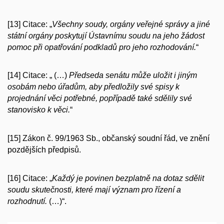
[13] Citace: „
Všechny soudy, orgány veřejné správy a jiné
státní orgány poskytují Ústavnímu soudu na jeho žádost
pomoc při opatřování podkladů pro jeho rozhodování.
“
[14] Citace: „ (…)
Předseda senátu může uložit i jiným
osobám nebo úřadům, aby předložily své spisy k
projednání věci potřebné, popřípadě také sdělily své
stanovisko k věci.
“
[15] Zákon č. 99/1963 Sb., občanský soudní řád, ve znění
pozdějších předpisů.
[16] Citace: „
Každý je povinen bezplatně na dotaz sdělit
soudu skutečnosti, které mají význam pro řízení a
rozhodnutí.
(…)“.