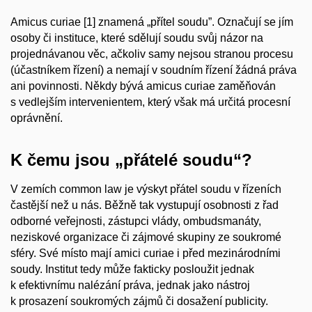
Amicus curiae
[1] znamená „přítel soudu”. Označují se jím
osoby či instituce, které sdělují soudu svůj názor na
projednávanou věc, ačkoliv samy nejsou stranou procesu
(účastníkem řízení) a nemají v soudním řízení žádná práva
ani povinnosti. Někdy bývá amicus curiae zaměňován
s vedlejším intervenientem, který však má určitá procesní
oprávnění.
K čemu jsou „přátelé soudu“?
V zemích common law je výskyt přátel soudu v řízeních
častější než u nás. Běžně tak vystupují osobnosti z řad
odborné veřejnosti, zástupci vlády, ombudsmanáty,
neziskové organizace či zájmové skupiny ze soukromé
sféry. Své místo mají
amici curiae
i před mezinárodními
soudy. Institut tedy může fakticky posloužit jednak
k efektivnímu nalézání práva, jednak jako nástroj
k prosazení soukromých zájmů či dosažení publicity.