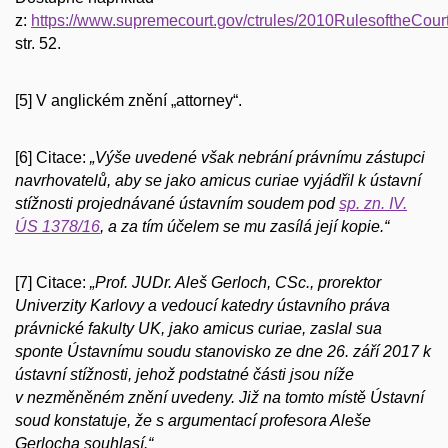
z:
https://www.supremecourt.gov/ctrules/2010RulesoftheCourt
str. 52.
[5] V anglickém znění „attorney“.
[6] Citace:
„Výše uvedené však nebrání právnímu zástupci
navrhovatelů, aby se jako amicus curiae vyjádřil k ústavní
stížnosti projednávané ústavním soudem pod
sp. zn. IV.
ÚS 1378/16
, a za tím účelem se mu zasílá její kopie.“
[7] Citace:
„Prof. JUDr. Aleš Gerloch, CSc., prorektor
Univerzity Karlovy a vedoucí katedry ústavního práva
právnické fakulty UK, jako amicus curiae, zaslal sua
sponte Ústavnímu soudu stanovisko ze dne 26. září 2017 k
ústavní stížnosti, jehož podstatné části jsou níže
v nezměněném znění uvedeny. Již na tomto místě Ústavní
soud konstatuje, že s argumentací profesora Aleše
Gerlocha souhlasí.“