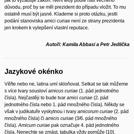
jak to vyžaduje zákon. Není tedy podle nás věcného
důvodu, proč by se měl prezident do případu vložit. To mu
ostatně musí být jasné. Klademe si proto otázku, jestli
podání stanoviska
amici curiae
není ze strany prezidenta
jen krokem k vylepšení vlastní reputace.
Autoři: Kamila Abbasi a Petr Jedlička
Jazykové okénko
Věřte nebo ne, latina umí skloňovat. Setkat se tak můžeme
s více tvary sousloví
amicus curiae
(1. pád jednotného
čísla). Nejčastěji to bude tvar
amici curiae
(2. pád
jednotného čísla nebo 1. pád množného čísla). Někdy se
však v judikatuře vyskytnou i tvary
amicorum curiae
(2. pád
množného čísla) či
amicis curiae
(3/6. pád množného
čísla).
Amicum curiae
pak označuje 4. pád jednotného
čísla. Nenechte se zmást, tabulka vždy pomůže [10].