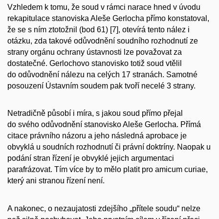
Vzhledem k tomu, že soud v rámci narace hned v úvodu
rekapitulace stanoviska Aleše Gerlocha přímo konstatoval,
že se s ním ztotožnil (bod 61) [7], otevírá tento nález i
otázku, zda takové odůvodnění soudního rozhodnutí ze
strany orgánu ochrany ústavnosti lze považovat za
dostatečné. Gerlochovo stanovisko totiž soud vtělil
do odůvodnění nálezu na celých 17 stranách. Samotné
posouzení Ústavním soudem pak tvoří necelé 3 strany.
Netradičně působí i míra, s jakou soud přímo přejal
do svého odůvodnění stanovisko Aleše Gerlocha. Přímá
citace právního názoru a jeho následná aprobace je
obvyklá u soudních rozhodnutí či právní doktríny. Naopak u
podání stran řízení je obvyklé jejich argumentaci
parafrázovat. Tím více by to mělo platit pro
amicum curiae
,
který ani stranou řízení není.
A nakonec, o nezaujatosti zdejšího „přítele soudu“ nelze