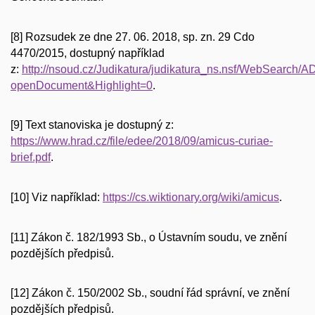
[8] Rozsudek ze dne 27. 06. 2018, sp. zn. 29 Cdo
4470/2015, dostupný například
z:
http://nsoud.cz/Judikatura/judikatura_ns.nsf/WebSea
openDocument&Highlight=0
.
[9] Text stanoviska je dostupný z:
https://www.hrad.cz/file/edee/2018/09/amicus-curiae-
brief.pdf
.
[10] Viz například:
https://cs.wiktionary.org/wiki/amicus
.
[11] Zákon č. 182/1993 Sb., o Ústavním soudu, ve znění
pozdějších předpisů.
[12] Zákon č. 150/2002 Sb., soudní řád správní, ve znění
pozdějších předpisů.