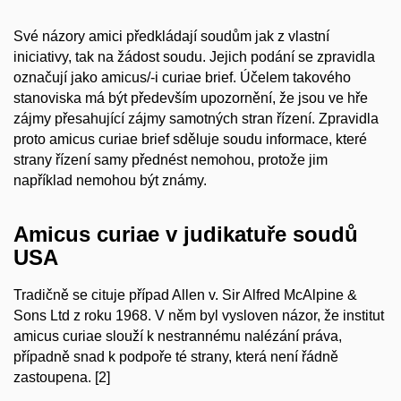
Své názory
amici
předkládají soudům jak z vlastní
iniciativy, tak na žádost soudu. Jejich podání se zpravidla
označují jako
amicus/-i curiae brief
. Účelem takového
stanoviska má být především upozornění, že jsou ve hře
zájmy přesahující zájmy samotných stran řízení. Zpravidla
proto
amicus curiae brief
sděluje soudu informace, které
strany řízení samy přednést nemohou, protože jim
například nemohou být známy.
Amicus curiae v judikatuře soudů
USA
Tradičně se cituje případ Allen v. Sir Alfred McAlpine &
Sons Ltd z roku 1968. V něm byl vysloven názor, že institut
amicus curiae
slouží k nestrannému nalézání práva,
případně snad k podpoře té strany, která není řádně
zastoupena. [2]