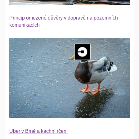
Princip omezené důvěry v dopravě na pozemních
komunikacích
Uber v Brně a kachní rčení