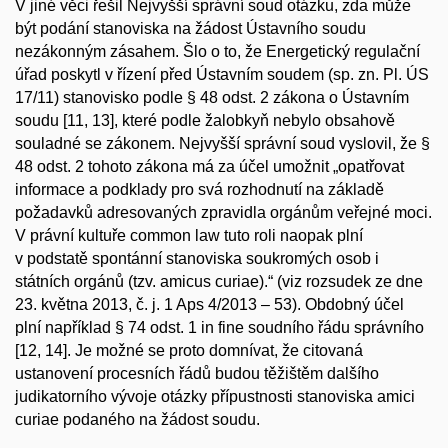
V jiné věci řešil Nejvyšší správní soud otázku, zda může
být podání stanoviska na žádost Ústavního soudu
nezákonným zásahem. Šlo o to, že Energetický regulační
úřad poskytl v řízení před Ústavním soudem (sp. zn. Pl. ÚS
17/11) stanovisko podle § 48 odst. 2 zákona o Ústavním
soudu [11, 13], které podle žalobkyň nebylo obsahově
souladné se zákonem. Nejvyšší správní soud vyslovil, že §
48 odst. 2 tohoto zákona má za účel umožnit „
opatřovat
informace a podklady pro svá rozhodnutí na základě
požadavků adresovaných zpravidla orgánům veřejné moci.
V právní kultuře common law tuto roli naopak plní
v podstatě spontánní stanoviska soukromých osob i
státních orgánů (tzv. amicus curiae).
“ (viz rozsudek ze dne
23. května 2013, č. j. 1 Aps 4/2013 – 53). Obdobný účel
plní například § 74 odst. 1
in fine
soudního řádu správního
[12, 14]. Je možné se proto domnívat, že citovaná
ustanovení procesních řádů budou těžištěm dalšího
judikatorního vývoje otázky přípustnosti stanoviska
amici
curiae
podaného na žádost soudu.