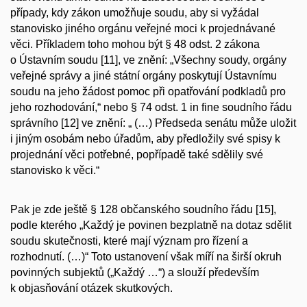
případy, kdy zákon umožňuje soudu, aby si vyžádal
stanovisko jiného orgánu veřejné moci k projednávané
věci. Příkladem toho mohou být § 48 odst. 2 zákona
o Ústavním soudu [11], ve znění: „
Všechny soudy, orgány
veřejné správy a jiné státní orgány poskytují Ústavnímu
soudu na jeho žádost pomoc při opatřování podkladů pro
jeho rozhodování,
“ nebo § 74 odst. 1
in fine
soudního řádu
správního [12] ve znění: „ (…)
Předseda senátu může uložit
i jiným osobám nebo úřadům, aby předložily své spisy k
projednání věci potřebné, popřípadě také sdělily své
stanovisko k věci.
“
Pak je zde ještě § 128 občanského soudního řádu [15],
podle kterého „
Každý je povinen bezplatně na dotaz sdělit
soudu skutečnosti, které mají význam pro řízení a
rozhodnutí.
(…)“ Toto ustanovení však míří na širší okruh
povinných subjektů („
Každý
…“) a slouží především
k objasňování otázek skutkových.