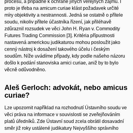
procesu, a případně k ochraně jiných veřejných zájmů. I
proto je třeba na
amicum curiae
klást požadavek určité
míry objektivity a nestrannosti. Jedná se ostatně o přítele
soudu, nikoliv přítele účastníka řízení, jak přiléhavě
zdůraznil rozsudek ve věci John H. Ryan v. Commodity
Futures Trading Commission [3]. Kritéria přípustnosti
nastavená americkou judikaturou mohou posloužit jako
cenný nástroj k dosažení takového účelu i českým
soudům. Níže uvádíme případy, kdy podle našeho názoru
došlo k podání stanoviska
amici curiae
, aniž by to bylo
věcně odůvodněno.
Aleš Gerloch: advokát, nebo amicus
curiae?
Lze upozornit například na rozhodnutí Ústavního soudu ve
věci práva na informace v souvislosti se zveřejňováním
platů úředníků. Zde Ústavní soud zcela obrátil dosavadní
směr již roky ustálené judikatury Nejvyššího správního