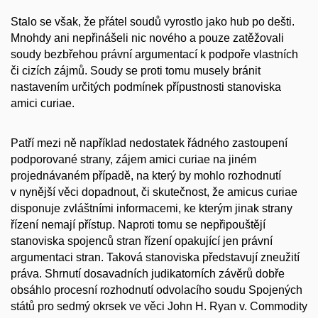
Stalo se však, že přátel soudů vyrostlo jako hub po dešti.
Mnohdy ani nepřinášeli nic nového a pouze zatěžovali
soudy bezbřehou právní argumentací k podpoře vlastních
či cizích zájmů. Soudy se proti tomu musely bránit
nastavením určitých podmínek přípustnosti stanoviska
amici curiae
.
Patří mezi ně například nedostatek řádného zastoupení
podporované strany, zájem
amici curiae
na jiném
projednávaném případě, na který by mohlo rozhodnutí
v nynější věci dopadnout, či skutečnost, že
amicus curiae
disponuje zvláštními informacemi, ke kterým jinak strany
řízení nemají přístup. Naproti tomu se nepřipouštějí
stanoviska spojenců stran řízení opakující jen právní
argumentaci stran. Taková stanoviska představují zneužití
práva. Shrnutí dosavadních judikatorních závěrů dobře
obsáhlo procesní rozhodnutí odvolacího soudu Spojených
států pro sedmý okrsek ve věci John H. Ryan v. Commodity