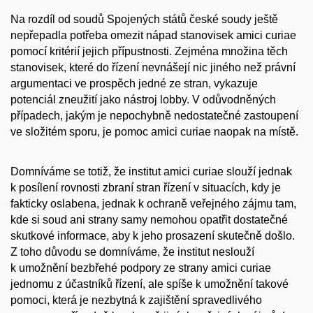
Na rozdíl od soudů Spojených států české soudy ještě
nepřepadla potřeba omezit nápad stanovisek
amici curiae
pomocí kritérií jejich přípustnosti. Zejména množina těch
stanovisek, které do řízení nevnášejí nic jiného než právní
argumentaci ve prospěch jedné ze stran, vykazuje
potenciál zneužití jako nástroj lobby. V odůvodněných
případech, jakým je nepochybně nedostatečné zastoupení
ve složitém sporu, je pomoc
amici curiae
naopak na místě.
Domníváme se totiž, že institut
amici curiae
slouží jednak
k posílení rovnosti zbraní stran řízení v situacích, kdy je
fakticky oslabena, jednak k ochraně veřejného zájmu tam,
kde si soud ani strany samy nemohou opatřit dostatečné
skutkové informace, aby k jeho prosazení skutečně došlo.
Z toho důvodu se domníváme, že institut neslouží
k umožnění bezbřehé podpory ze strany
amici curiae
jednomu z účastníků řízení, ale spíše k umožnění takové
pomoci, která je nezbytná k zajištění spravedlivého