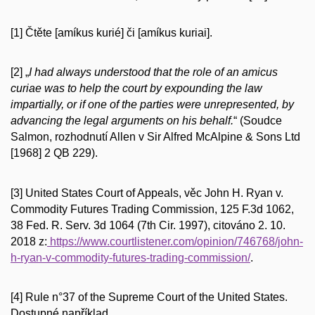
[1] Čtěte [amíkus kurié] či [amíkus kuriai].
[2] „
I had always understood that the role of an amicus
curiae was to help the court by expounding the law
impartially, or if one of the parties were unrepresented, by
advancing the legal arguments on his behalf.
“ (Soudce
Salmon, rozhodnutí Allen v Sir Alfred McAlpine & Sons Ltd
[1968] 2 QB 229).
[3] United States Court of Appeals, věc John H. Ryan v.
Commodity Futures Trading Commission, 125 F.3d 1062,
38 Fed. R. Serv. 3d 1064 (7th Cir. 1997), citováno 2. 10.
2018 z:
https://www.courtlistener.com/opinion/746768/john-
h-ryan-v-commodity-futures-trading-commission/
.
[4] Rule n°37 of the Supreme Court of the United States.
Dostupné například