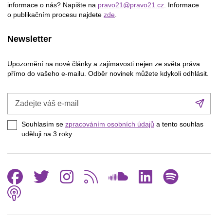
informace o nás? Napište na
pravo21@pravo21.cz
. Informace
o publikačním procesu najdete
zde
.
Newsletter
Upozornění na nové články a zajímavosti nejen ze světa práva
přímo do vašeho e-mailu. Odběr novinek můžete kdykoli odhlásit.
Zadejte
Při
váš
se
e-
Souhlasím se
zpracováním osobních údajů
a tento souhlas
mail
uděluji na 3
roky
Facebook
Twitter
Instagram
RSS
SoundCl
Linked
Spo
Podcast