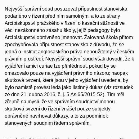
Nejvyšší správní soud posuzoval přípustnost stanoviska
podaného v řízení před ním samotným, a to ze strany
Arcibiskupství pražského v řízení o kasační stížnosti ve
věci nezákonného zásahu školy, jejíž pedagogy bylo
Arcibiskupství oprávněno jmenovat. Žalovaná škola přitom
zpochybňovala přípustnost stanoviska z důvodu, že se
jedná o institut anglosaského práva nepoužitelný v českém
právním prostředí. Nejvyšší správní soud však dovodil, že k
vyjádření
amici curiae
lze přihlédnout, pokud by se
omezovalo pouze na vyjádření právního názoru; naopak
skutková tvrzení, která jsou v jeho vyjádření uvedena, by
bylo namístě provést leda jako listinný důkaz (viz rozsudek
ze dne 21. dubna 2016, č. j. 5 As 65/2015-52). Tím měl
zřejmě na mysli, že ve správním soudnictví mohou
skutková tvrzení do řízení vnášet pouze subjekty
oprávněné navrhovat důkazy, a to za podmínek
stanovených soudním řádem správním.