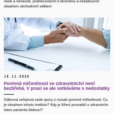
násilí a nenávisti, podněcováním k terorismu a nežádoucím
obsahem obchodních sdělení.
16.
11.
2020
Povinná mlčenlivost ve zdravotnictví není
bezbřehá. V praxi se ale setkáváme s nedostatky
Odborná veřejnost vede spory o rozsah povinné mlčenlivosti. Co
je obsahem tohoto institutu? Kdy je šíření poznatků o zdravotním
stavu pacienta žádoucí?