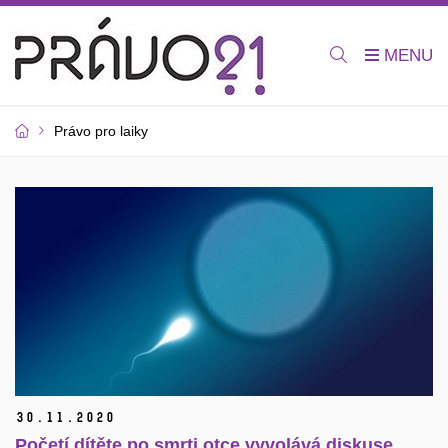
Právo pro laiky
30.
11.
2020
Početí dítěte po smrti otce vyvolává diskuse