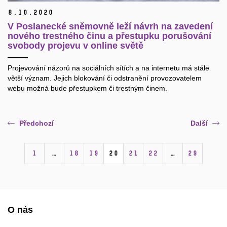
8.
10.
2020
V Poslanecké sněmovně leží návrh na zavedení
nového trestného činu a přestupku porušování
svobody projevu v online světě
Projevování názorů na sociálních sítích a na internetu má stále
větší význam. Jejich blokování či odstranění provozovatelem
webu možná bude přestupkem či trestným činem.
Předchozí
Další
1
…
18
19
20
21
22
…
29
O nás