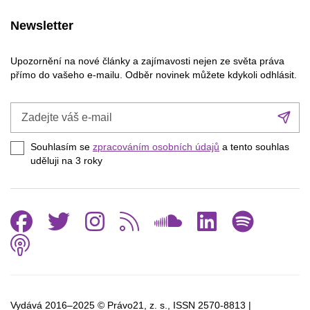
Newsletter
Upozornění na nové články a zajímavosti nejen ze světa práva
přímo do vašeho e-mailu. Odběr novinek můžete kdykoli odhlásit.
Zadejte
Při
váš
se
e-
Souhlasím se
zpracováním osobních údajů
a tento souhlas
mail
uděluji na 3
roky
Facebook
Twitter
Instagram
RSS
SoundCl
Linked
Spo
Podcast
Vydává 2016–2025 © Právo21, z. s., ISSN
2570-8813 |