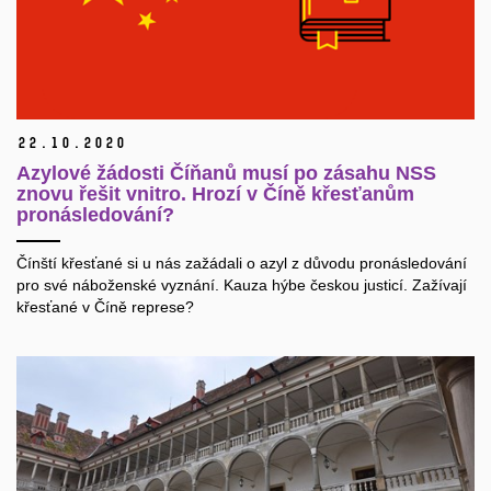
22.
10.
2020
Azylové žádosti Číňanů musí po zásahu NSS
znovu řešit vnitro. Hrozí v Číně křesťanům
pronásledování?
Čínští křesťané si u nás zažádali o azyl z důvodu pronásledování
pro své náboženské vyznání. Kauza hýbe českou justicí. Zažívají
křesťané v Číně represe?