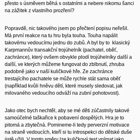
přesto s úsměvem běhá s ostatními a nebere nikomu šanci
na zážitek z vlastního prozření?
Popravdě, nic takového jsem po přečtení popisu neřešil.
Má první reakce na tu hru byla touha. Touha napálit
takovému vedoucímu jednu do zubů. A byl by to klasický
Karpmannův transakční trojúhelník (pachatel, oběť,
zachránce), který ovšem obvykle plodí trojúhelníky další a
další, ve kterých můžeme fungovat do zblbnutí, zhruba
podobně jako v naší kuličkové hře. Ze zachránce
trestajícího pachatele se může rychle stát sama oběť
(například kvůli hněvu dětí, které musely sledovat, jak
milovaného vedoucího odváží na zubní pohotovost).
Jako otec bych nechtěl, aby se mé děti zúčastnily takové
samoúčelné taškařice k pobavení dospělých. Hra je to
pitomá a zbytečná. Pomineme-li tedy perverzní motivace
na straně vedoucích, kteří si tu introspekci do dětské duše
jistě užili. V tomto směru lze kuličkový test vnímat jako