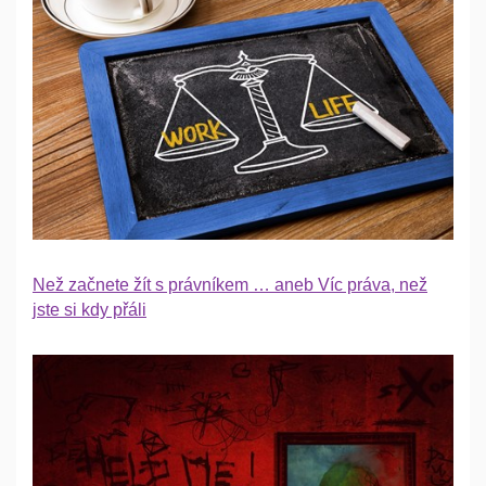
Než začnete žít s právníkem … aneb Víc práva, než
jste si kdy přáli