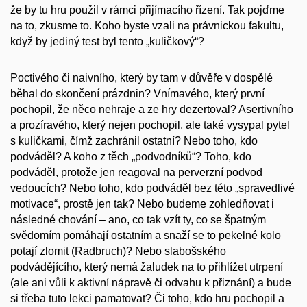
že by tu hru použil v rámci přijímacího řízení. Tak pojďme
na to, zkusme to. Koho byste vzali na právnickou fakultu,
když by jediný test byl tento „kuličkový“?
Poctivého či naivního, který by tam v důvěře v dospělé
běhal do skončení prázdnin? Vnímavého, který první
pochopil, že něco nehraje a ze hry dezertoval? Asertivního
a prozíravého, který nejen pochopil, ale také vysypal pytel
s kuličkami, čímž zachránil ostatní? Nebo toho, kdo
podváděl? A koho z těch „podvodníků“? Toho, kdo
podváděl, protože jen reagoval na perverzní podvod
vedoucích? Nebo toho, kdo podváděl bez této „spravedlivé
motivace“, prostě jen tak? Nebo budeme zohledňovat i
následné chování – ano, co tak vzít ty, co se špatným
svědomím pomáhají ostatním a snaží se to pekelné kolo
potají zlomit (Radbruch)? Nebo slabošského
podvádějícího, který nemá žaludek na to přihlížet utrpení
(ale ani vůli k aktivní nápravě či odvahu k přiznání) a bude
si třeba tuto lekci pamatovat? Či toho, kdo hru pochopil a