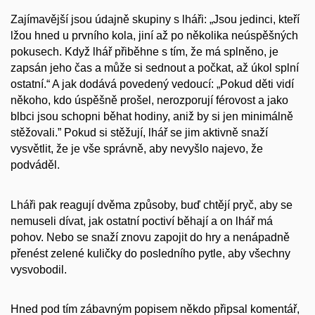
Zajímavější jsou údajně skupiny s lháři: „Jsou jedinci, kteří
lžou hned u prvního kola, jiní až po několika neúspěšných
pokusech. Když lhář přiběhne s tím, že má splněno, je
zapsán jeho čas a může si sednout a počkat, až úkol splní
ostatní.“ A jak dodává povedený vedoucí: „Pokud děti vidí
někoho, kdo úspěšně prošel, nerozporují férovost a jako
blbci jsou schopni běhat hodiny, aniž by si jen minimálně
stěžovali.” Pokud si stěžují, lhář se jim aktivně snaží
vysvětlit, že je vše správně, aby nevyšlo najevo, že
podváděl.
Lháři pak reagují dvěma způsoby, buď chtějí pryč, aby se
nemuseli dívat, jak ostatní poctiví běhají a on lhář má
pohov. Nebo se snaží znovu zapojit do hry a nenápadně
přenést zelené kuličky do posledního pytle, aby všechny
vysvobodil.
Hned pod tím zábavným popisem někdo připsal komentář,