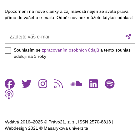
Upozornění na nové články a zajímavosti nejen ze světa práva
přímo do vašeho e-mailu. Odběr novinek můžete kdykoli odhlásit.
Zadejte
Při
váš
se
e-
Souhlasím se
zpracováním osobních údajů
a tento souhlas
mail
uděluji na 3
roky
Facebook
Twitter
Instagram
RSS
SoundCl
Linked
Spo
Podcast
Vydává 2016–2025 © Právo21, z. s., ISSN
2570-8813 |
Webdesign 2021 © Masarykova univerzita