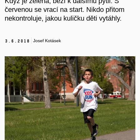
Když je zelená, běží k dalšímu pytli. S
červenou se vrací na start. Nikdo přitom
nekontroluje, jakou kuličku děti vytáhly.
Josef Kotásek
3.
6.
2018