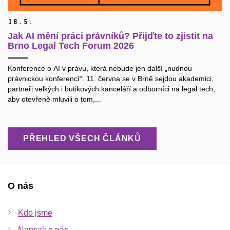
18.
5.
Jak AI mění práci právníků? Přijďte to zjistit na
Brno Legal Tech Forum 2026
Konference o AI v právu, která nebude jen další „nudnou
právnickou konferencí“. 11. června se v Brně sejdou akademici,
partneři velkých i butikových kanceláří a odborníci na legal tech,
aby otevřeně mluvili o tom,...
PŘEHLED VŠECH ČLÁNKŮ
O nás
Kdo jsme
Napsali o nás