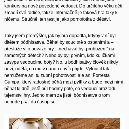
konkurs na nové povedené vedoucí. Do určitého věku děti
zrcadlí své rodiče, takže informačně je taková hra taky k
ničemu. Stručně: ten test je jako pornofotka z dětství.
Taky jsem přemýšlel, jak by hra dopadla, kdyby v ní byl
dítětem bódhisattva. Běhal by soucitně s ostatními a –
přestože ví o povaze hry – nechával by „probuzení“ na
samotných dětech? Nebo by byl prvním, kdo kuličkami
zasype vedoucímu boty? No, u bódhisattvy člověk nikdy
neví, udělá, co mu v danou chvíli přijde. Vyloučit tak
nemůžeme ani tu zubní pohotovost, ale ani Forresta
Gumpa, který radostně běhá mezi pytlíky a bude mezi nimi
běhat klidně ještě půl hodiny poté, co vedoucí prozradí
tajemství hry. Jedno mám za jisté: bódhisattva o tom
nebude psát do časopisu.