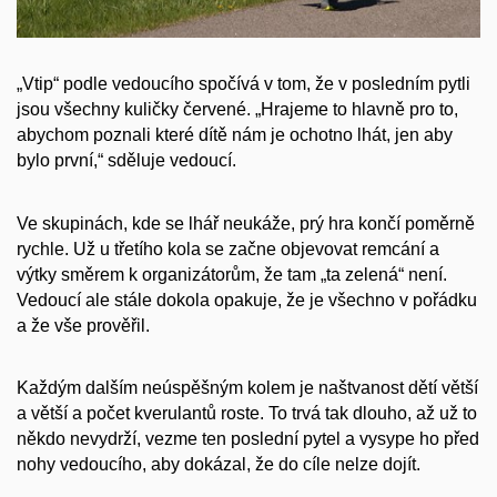
„Vtip“ podle vedoucího spočívá v tom, že v posledním pytli
jsou všechny kuličky červené. „Hrajeme to hlavně pro to,
abychom poznali které dítě nám je ochotno lhát, jen aby
bylo první,“ sděluje vedoucí.
Ve skupinách, kde se lhář neukáže, prý hra končí poměrně
rychle. Už u třetího kola se začne objevovat remcání a
výtky směrem k organizátorům, že tam „ta zelená“ není.
Vedoucí ale stále dokola opakuje, že je všechno v pořádku
a že vše prověřil.
Každým dalším neúspěšným kolem je naštvanost dětí větší
a větší a počet kverulantů roste. To trvá tak dlouho, až už to
někdo nevydrží, vezme ten poslední pytel a vysype ho před
nohy vedoucího, aby dokázal, že do cíle nelze dojít.