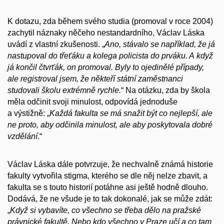
K dotazu, zda během svého studia (promoval v roce 2004)
zachytil náznaky něčeho nestandardního, Václav Láska
uvádí z vlastní zkušenosti. „
Ano, stávalo se například, že já
nastupoval do třeťáku a kolega policista do prváku. A když
já končil čtvrťák, on promoval. Byly to ojedinělé případy,
ale registroval jsem, že někteří státní zaměstnanci
studovali školu extrémně rychle.
“ Na otázku, zda by škola
měla odčinit svoji minulost, odpovídá jednoduše
a výstižně: „
Každá fakulta se má snažit být co nejlepší, ale
ne proto, aby odčinila minulost, ale aby poskytovala dobré
vzdělání
.“
Václav Láska dále potvrzuje, že nechvalně známá historie
fakulty vytvořila stigma, kterého se dle něj nelze zbavit, a
fakulta se s touto historií potáhne asi ještě hodně dlouho.
Dodává, že ne všude je to tak dokonalé, jak se může zdát:
„
Když si vybavíte, co všechno se třeba dělo na pražské
právnické fakultě. Nebo kdo všechno v Praze učí a co tam