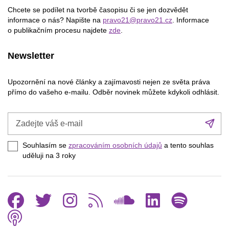
Chcete se podílet na tvorbě časopisu či se jen dozvědět
informace o nás? Napište na
pravo21@pravo21.cz
. Informace
o publikačním procesu najdete
zde
.
Newsletter
Upozornění na nové články a zajímavosti nejen ze světa práva
přímo do vašeho e-mailu. Odběr novinek můžete kdykoli odhlásit.
Zadejte
Při
váš
se
e-
Souhlasím se
zpracováním osobních údajů
a tento souhlas
mail
uděluji na 3
roky
Facebook
Twitter
Instagram
RSS
SoundCl
Linked
Spo
Podcast