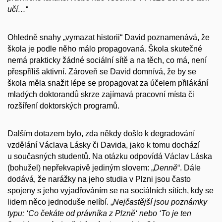
učí…
“
Ohledně snahy „vymazat historii“ David poznamenává, že
škola je podle něho málo propagovaná. Škola skutečné
nemá prakticky žádné sociální sítě a na těch, co má, není
přespříliš aktivní. Zároveň se David domnívá, že by se
škola měla snažit lépe se propagovat za účelem přilákání
mladých doktorandů skrze zajímavá pracovní místa či
rozšíření doktorských programů.
Dalším dotazem bylo, zda někdy došlo k degradování
vzdělání Václava Lásky či Davida, jako k tomu dochází
u současných studentů. Na otázku odpovídá Václav Láska
(bohužel) nepřekvapivě jediným slovem: „
Denně
“. Dále
dodává, že narážky na jeho studia v Plzni jsou často
spojeny s jeho vyjadřováním se na sociálních sítích, kdy se
lidem něco jednoduše nelíbí. „
Nejčastější jsou poznámky
typu: ‘Co čekáte od právníka z Plzně‘ nebo ‘To je ten