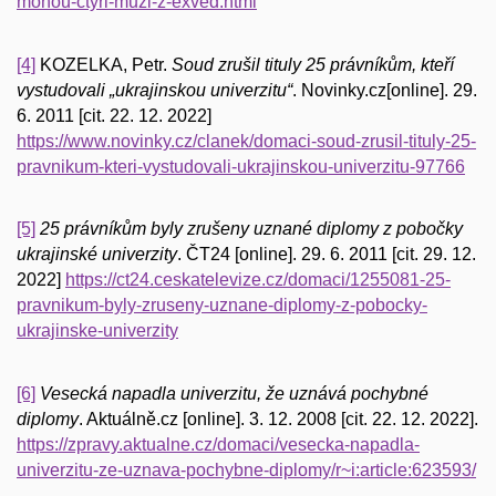
mohou-ctyri-muzi-z-exved.html
[4]
KOZELKA, Petr.
Soud zrušil tituly 25 právníkům, kteří
vystudovali „ukrajinskou univerzitu“
. Novinky.cz[online]. 29.
6. 2011 [cit. 22. 12. 2022]
https://www.novinky.cz/clanek/domaci-soud-zrusil-tituly-25-
pravnikum-kteri-vystudovali-ukrajinskou-univerzitu-97766
[5]
25 právníkům byly zrušeny uznané diplomy z pobočky
ukrajinské univer
zity
. ČT24 [online]. 29. 6. 2011 [cit. 29. 12.
2022]
https://ct24.ceskatelevize.cz/domaci/1255081-25-
pravnikum-byly-zruseny-uznane-diplomy-z-pobocky-
ukrajinske-univerzity
[6]
Vesecká napadla univerzitu, že uznává pochybné
diplomy
. Aktuálně.cz [online]. 3. 12. 2008 [cit. 22. 12. 2022].
https://zpravy.aktualne.cz/domaci/vesecka-napadla-
univerzitu-ze-uznava-pochybne-diplomy/r~i:article:623593/