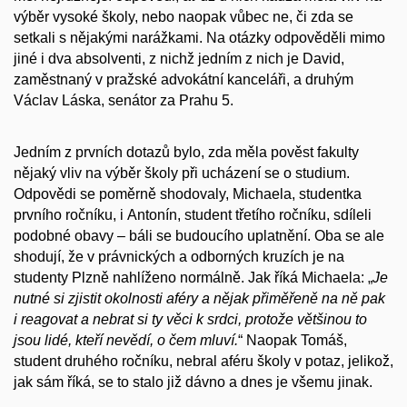
výběr vysoké školy, nebo naopak vůbec ne, či zda se
setkali s nějakými narážkami. Na otázky odpověděli mimo
jiné i dva absolventi, z nichž jedním z nich je David,
zaměstnaný v pražské advokátní kanceláři, a druhým
Václav Láska, senátor za Prahu 5.
Jedním z prvních dotazů bylo, zda měla pověst fakulty
nějaký vliv na výběr školy při ucházení se o studium.
Odpovědi se poměrně shodovaly, Michaela, studentka
prvního ročníku, i Antonín, student třetího ročníku, sdíleli
podobné obavy – báli se budoucího uplatnění. Oba se ale
shodují, že v právnických a odborných kruzích je na
studenty Plzně nahlíženo normálně. Jak říká Michaela: „
Je
nutné si zjistit okolnosti aféry a nějak přiměřeně na ně pak
i reagovat a nebrat si ty věci k srdci, protože většinou to
jsou lidé, kteří nevědí, o čem mluví.
“ Naopak Tomáš,
student druhého ročníku, nebral aféru školy v potaz, jelikož,
jak sám říká, se to stalo již dávno a dnes je všemu jinak.