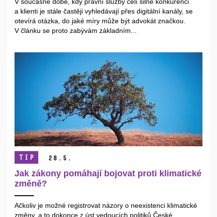
V současné době, kdy právní služby čelí silné konkurenci
a klienti je stále častěji vyhledávají přes digitální kanály, se
otevírá otázka, do jaké míry může být advokát značkou.
V článku se proto zabývám základním...
TIP
28.
5.
Jak zákony pomáhají bojovat proti klimatické
změně?
Ačkoliv je možné registrovat názory o neexistenci klimatické
změny, a to dokonce z úst vedoucích politiků České