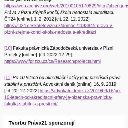
https://web.archive.org/web/20100105170829/http://plzen.juri
Práva v Plzni zřejmě končí, škola nedostala akreditaci
.
ČT24 [online]. 1. 2. 2012 [cit. 22. 12. 2022].
https://ct24.ceskatelevize.cz/domaci/1193845-prava-v-
plzni-zrejme-konci-skola-nedostala-akreditaci
[10]
Fakulta právnická Zápodočeská univerzita v Plzni:
Projekty [online]. [cit. 2022-12-29].
https://www.fpr.zcu.cz/cs/Research/projects.html
[11]
Po 10 letech od akreditační aféry jsou plzeňská práva
stabilní a prestižní
. Advokátní deník [online]. 16. 9. 2019
[cit. 20. 12. 2022]
https://advokatnidenik.cz/2019/09/16/po-
10-letech-od-akreditacni-afery-je-plzenska-pravnicka-
fakulta-stabilni-a-prestizni/
Tvorbu Práva21 sponzorují