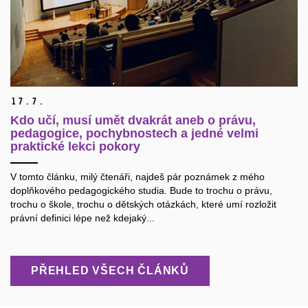
17.
7.
Kdo učí, musí umět dvakrát aneb o právu,
pedagogice, pochybnostech a jedné velmi
praktické lekci pokory
V tomto článku, milý čtenáři, najdeš pár poznámek z mého
doplňkového pedagogického studia. Bude to trochu o právu,
trochu o škole, trochu o dětských otázkách, které umí rozložit
právní definici lépe než kdejaký...
PŘEHLED VŠECH ČLÁNKŮ