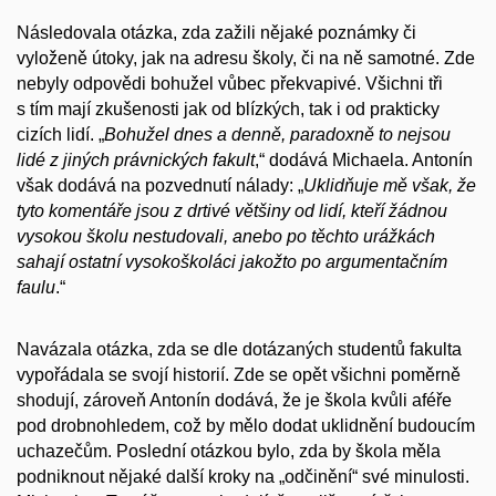
Následovala otázka, zda zažili nějaké poznámky či
vyloženě útoky, jak na adresu školy, či na ně samotné. Zde
nebyly odpovědi bohužel vůbec překvapivé. Všichni tři
s tím mají zkušenosti jak od blízkých, tak i od prakticky
cizích lidí. „
Bohužel dnes a denně, paradoxně to nejsou
lidé z jiných právnických fakult
,“ dodává Michaela. Antonín
však dodává na pozvednutí nálady: „
Uklidňuje mě však, že
tyto komentáře jsou z drtivé většiny od lidí, kteří žádnou
vysokou školu nestudovali, anebo po těchto urážkách
sahají ostatní vysokoškoláci jakožto po argumentačním
faulu
.“
Navázala otázka, zda se dle dotázaných studentů fakulta
vypořádala se svojí historií. Zde se opět všichni poměrně
shodují, zároveň Antonín dodává, že je škola kvůli aféře
pod drobnohledem, což by mělo dodat uklidnění budoucím
uchazečům. Poslední otázkou bylo, zda by škola měla
podniknout nějaké další kroky na „odčinění“ své minulosti.