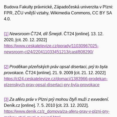
Budova Fakulty právnické, Západočeská univerzita v Plzni:
FPR, ZČU vnější vztahy,
Wikimedia Commons, CC BY SA
4.0.
[1]
Newsroom ČT24,
díl Šmejdi
. ČT24 [online]. 13. 12.
2020, [cit. 20. 12. 2022]
https://www.ceskatelevize.cz/porady/11030967025-
newsroom-ct24/220411033451213/cast/808290/
[2]
Proděkan plzeňských práv opsal disertaci, prý to byla
provokace.
ČT24 [online]. 21. 9. 2009 [cit. 21. 12. 2022]
https://ct24.ceskatelevize.cz/domaci/1383966-prodekan-
plzenskych-prav-opsal-disertaci-pry-byla-provokace
[3]
Za aféru práv v Plzni prý mohou čtyři muži z exvedení
.
Deník.cz [online]. 7. 5. 2010 [cit. 23. 12. 2022].
https://www.denik.cz/z_domova/za-aferu-prav-v-plzni-pry-