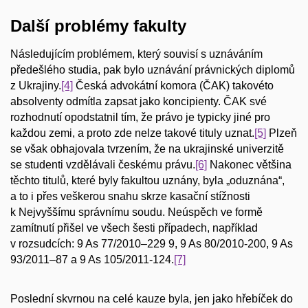
Další problémy fakulty
Následujícím problémem, který souvisí s uznáváním
předešlého studia, pak bylo uznávání právnických diplomů
z Ukrajiny.
[4]
Česká advokátní komora (ČAK) takovéto
absolventy odmítla zapsat jako koncipienty. ČAK své
rozhodnutí opodstatnil tím, že právo je typicky jiné pro
každou zemi, a proto zde nelze takové tituly uznat.
[5]
Plzeň
se však obhajovala tvrzením, že na ukrajinské univerzitě
se studenti vzdělávali českému právu.
[6]
Nakonec většina
těchto titulů, které byly fakultou uznány, byla „oduznána“,
a to i přes veškerou snahu skrze kasační stížnosti
k Nejvyššímu správnímu soudu. Neúspěch ve formě
zamítnutí přišel ve všech šesti případech, například
v rozsudcích: 9 As 77/2010–229 9, 9 As 80/2010-200, 9 As
93/2011–87 a 9 As 105/2011-124.
[7]
Poslední skvrnou na celé kauze byla, jen jako hřebíček do