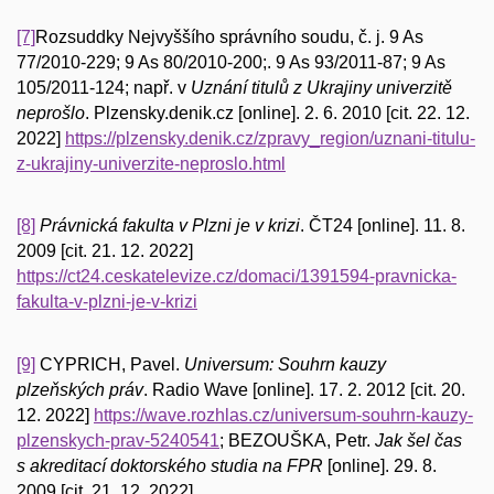
[7]
Rozsuddky Nejvyššího správního soudu, č. j. 9 As
77/2010-229; 9 As 80/2010-200;. 9 As 93/2011-87; 9 As
105/2011-124; např. v
Uznání titulů z Ukrajiny univerzitě
neprošlo
. Plzensky.denik.cz [online]. 2. 6. 2010 [cit. 22. 12.
2022]
https://plzensky.denik.cz/zpravy_region/uznani-titulu-
z-ukrajiny-univerzite-neproslo.html
[8]
Právnická fakulta v Plzni je v krizi
. ČT24 [online]. 11. 8.
2009 [cit. 21. 12. 2022]
https://ct24.ceskatelevize.cz/domaci/1391594-pravnicka-
fakulta-v-plzni-je-v-krizi
[9]
CYPRICH, Pavel.
Universum: Souhrn kauzy
plzeňských práv
. Radio Wave [online]. 17. 2. 2012 [cit. 20.
12. 2022]
https://wave.rozhlas.cz/universum-souhrn-kauzy-
plzenskych-prav-5240541
;
BEZOUŠKA, Petr.
Jak šel čas
s akreditací doktorského studia na FPR
[online]. 29. 8.
2009 [cit. 21. 12. 2022].