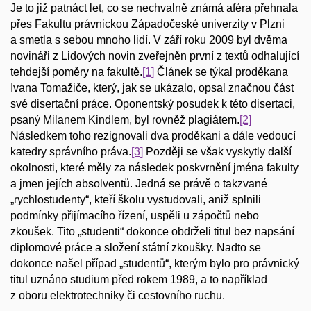
Je to již patnáct let, co se nechvalně známá aféra přehnala
přes Fakultu právnickou Západočeské univerzity v Plzni
a smetla s sebou mnoho lidí. V září roku 2009 byl dvěma
novináři z Lidových novin zveřejněn první z textů odhalující
tehdejší poměry na fakultě.
[1]
Článek se týkal proděkana
Ivana Tomažiče, který, jak se ukázalo, opsal značnou část
své disertační práce. Oponentský posudek k této disertaci,
psaný Milanem Kindlem, byl rovněž plagiátem.
[2]
Následkem toho rezignovali dva proděkani a dále vedoucí
katedry správního práva.
[3]
Později se však vyskytly další
okolnosti, které měly za následek poskvrnění jména fakulty
a jmen jejích absolventů. Jedná se právě o takzvané
„rychlostudenty“, kteří školu vystudovali, aniž splnili
podmínky přijímacího řízení, uspěli u zápočtů nebo
zkoušek. Tito „studenti“ dokonce obdrželi titul bez napsání
diplomové práce a složení státní zkoušky. Nadto se
dokonce našel případ „studentů“, kterým bylo pro právnický
titul uznáno studium před rokem 1989, a to například
z oboru elektrotechniky či cestovního ruchu.