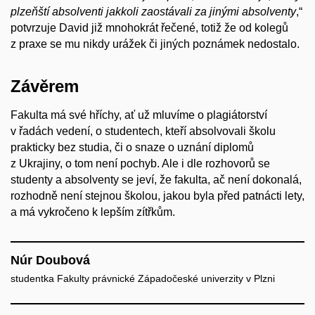
plzeňští absolventi jakkoli zaostávali za jinými
absolventy
,“
potvrzuje David již mnohokrát řečené, totiž že od kolegů
z praxe se mu nikdy urážek či jiných poznámek nedostalo.
Závěrem
Fakulta má své hříchy, ať už mluvíme o plagiátorství
v řadách vedení, o studentech, kteří absolvovali školu
prakticky bez studia, či o snaze o uznání diplomů
z Ukrajiny, o tom není pochyb. Ale i dle rozhovorů se
studenty a absolventy se jeví, že fakulta, ač není dokonalá,
rozhodně není stejnou školou, jakou byla před patnácti lety,
a má vykročeno k lepším zítřkům.
Núr Doubová
studentka Fakulty právnické Západočeské univerzity v Plzni