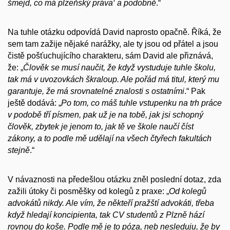
šmejd, co má plzeňský práva‘ a podobně
.“
Na tuhle otázku odpovídá David naprosto opačně. Říká, že
sem tam zažije nějaké narážky, ale ty jsou od přátel a jsou
čistě pošťuchujícího charakteru, sám David ale přiznává,
že: „
Člověk se musí naučit, že když vystuduje tuhle školu,
tak má v uvozovkách škraloup. Ale pořád má titul, který mu
garantuje, že má srovnatelné znalosti s ostatními
.“ Pak
ještě dodává: „
Po tom, co máš tuhle vstupenku na trh práce
v podobě tří písmen, pak už je na tobě, jak jsi schopný
člověk, zbytek je jenom to, jak tě ve škole naučí číst
zákony, a to podle mě udělají na všech čtyřech fakultách
stejně
.“
V návaznosti na předešlou otázku zněl poslední dotaz, zda
zažili útoky či posměšky od kolegů z praxe: „
Od kolegů
advokátů nikdy. Ale vím, že někteří pražští advokáti, třeba
když hledají koncipienta, tak CV studentů z Plzně hází
rovnou do koše. Podle mě je to póza, neb nesleduju, že by