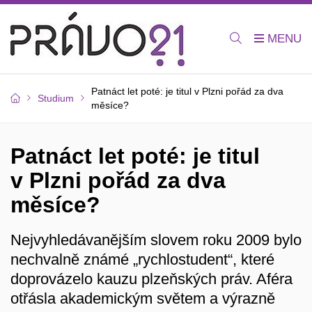
Patnáct let poté: je titul v Plzni pořád za dva
Studium
měsíce?
Patnáct let poté: je titul
v Plzni pořád za dva
měsíce?
Nejvyhledávanějším slovem roku 2009 bylo
nechvalně známé „rychlostudent“, které
doprovázelo kauzu plzeňských práv. Aféra
otřásla akademickým světem a výrazně