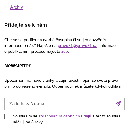
Archiv
Přidejte se k nám
Chcete se podílet na tvorbě časopisu či se jen dozvědět
informace o nás? Napište na
pravo21@pravo21.cz
. Informace
o publikačním procesu najdete
zde
.
Newsletter
Upozornění na nové články a zajímavosti nejen ze světa práva
přímo do vašeho e-mailu. Odběr novinek můžete kdykoli odhlásit.
Zadejte
Při
váš
se
e-
Souhlasím se
zpracováním osobních údajů
a tento souhlas
mail
uděluji na 3
roky