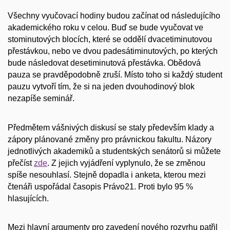
Všechny vyučovací hodiny budou začínat od následujícího
akademického roku v celou. Buď se bude vyučovat ve
stominutových blocích, které se oddělí dvacetiminutovou
přestávkou, nebo ve dvou padesátiminutových, po kterých
bude následovat desetiminutová přestávka. Obědová
pauza se pravděpodobně zruší. Místo toho si každý student
pauzu vytvoří tím, že si na jeden dvouhodinový blok
nezapíše seminář.
Předmětem vášnivých diskusí se staly především klady a
zápory plánované změny pro právnickou fakultu. Názory
jednotlivých akademiků a studentských senátorů si můžete
přečíst
zde
. Z jejich vyjádření vyplynulo, že se změnou
spíše nesouhlasí. Stejně dopadla i anketa, kterou mezi
čtenáři uspořádal časopis Právo21. Proti bylo 95 %
hlasujících.
Mezi hlavní argumenty pro zavedení nového rozvrhu patřil