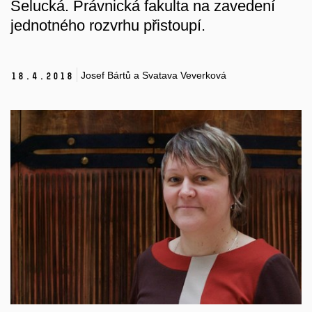
Selucká. Právnická fakulta na zavedení
jednotného rozvrhu přistoupí.
Josef Bártů a Svatava Veverková
18.
4.
2018