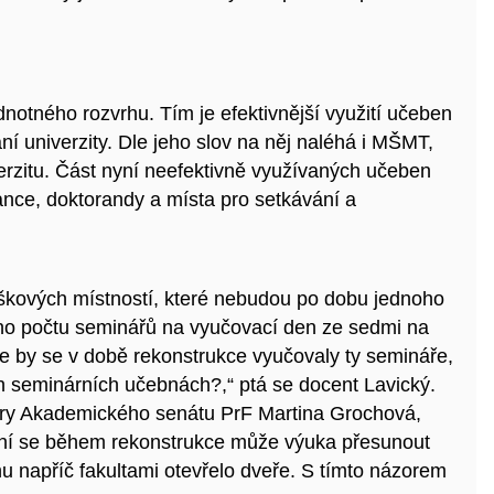
dnotného rozvrhu. Tím je efektivnější využití učeben
ní univerzity. Dle jeho slov na něj naléhá i MŠMT,
verzitu. Část nyní neefektivně využívaných učeben
nce, doktorandy a místa pro setkávání a
áškových místností, které nebudou po dobu jednoho
ho počtu seminářů na vyučovací den ze sedmi na
e by se v době rekonstrukce vyučovaly ty semináře,
ch seminárních učebnách
?,“ ptá se docent Lavický.
ry Akademického senátu PrF Martina Grochová,
 ní se během rekonstrukce může výuka přesunout
hu napříč fakultami otevřelo dveře. S tímto názorem