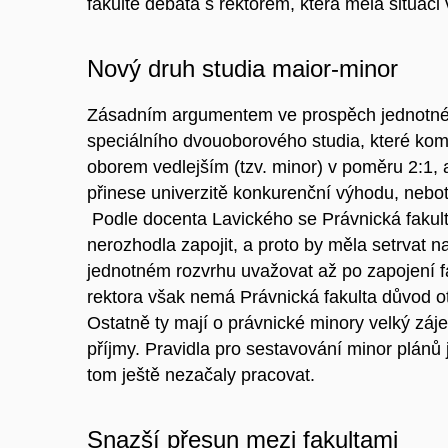
fakultě debata s rektorem, která měla situaci 
Nový druh studia maior-minor
Zásadním argumentem ve prospěch jednotnéh
speciálního dvouoborového studia, které kombi
oborem vedlejším (tzv. minor) v poměru 2:1, a
přinese univerzitě konkurenční výhodu, nebo
Podle docenta Lavického se Právnická fakul
nerozhodla zapojit, a p
roto by měla setrvat n
jednotném rozvrhu uvažovat až po zapojení fa
rektora však nemá Právnická fakulta důvod ot
Ostatně ty mají o právnické minory velký zá
příjmy. Pravidla pro sestavování minor plánů j
tom ještě nezačaly pracovat.
Snazší př
esun mezi fakultami