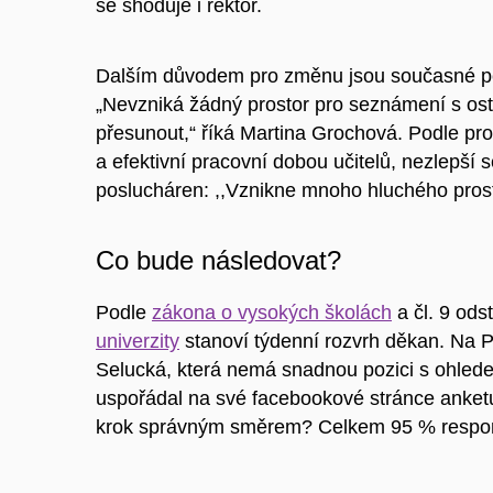
se shoduje i rektor.
Dalším důvodem pro změnu jsou současné pě
„Nevzniká žádný prostor pro seznámení s osta
přesunout,“
říká Martina Grochová. Podle pr
a efektivní pracovní dobou učitelů, nezlepší 
poslucháren:
,,Vznikne mnoho hluchého prost
Co bude následovat?
Podle
zákona o vysokých školách
a
čl. 9 ods
univerzity
stanoví týdenní rozvrh děkan. Na P
Selucká, která nemá snadnou pozici s ohlede
uspořádal na své facebookové stránce
anket
krok správným směrem? Celkem 95 % respon