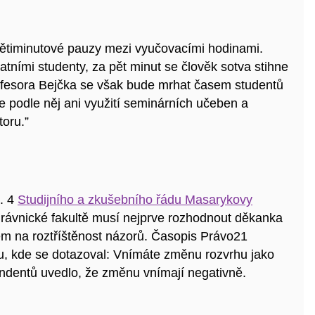
timinutové pauzy mezi vyučovacími hodinami.
tními studenty, za pět minut se člověk sotva stihne
ofesora Bejčka se však bude mrhat časem studentů
se podle něj ani využití seminárních učeben a
oru.”
t. 4
Studijního a zkušebního řádu
Masarykovy
rávnické fakultě musí nejprve rozhodnout děkanka
m na roztříštěnost názorů. Časopis Právo21
u,
kde se dotazoval: Vnímáte změnu rozvrhu jako
dentů uvedlo, že změnu vnímají negativně.