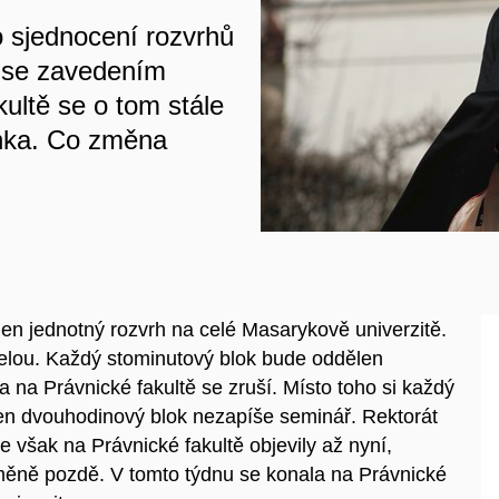
o sjednocení rozvrhů
ty se zavedením
ultě se o tom stále
nka. Co změna
n jednotný rozvrh na celé Masarykově univerzitě.
elou. Každý stominutový blok bude oddělen
na Právnické fakultě se zruší. Místo toho si každý
eden dvouhodinový blok nezapíše seminář. Rekto
rát
 však na Právnické fakultě objevily až nyní,
změně pozdě
. V tomto týdnu s
e konala na Právnické