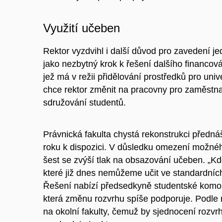
Využití učeben
Rektor vyzdvihl i další důvod pro zavedení je
jako
nezbytný krok k řešení dalšího financová
jež má v režii přidělování prostředků pro uni
chce rektor změnit na pracovny pro zaměstna
sdružování studentů.
Právnická fakulta chystá rekonstrukci předn
roku k dispozici. V důsledku omezení možné
šest se zvýší tlak na obsazování učeben. „
Kd
které již dnes nemůžeme učit ve standardní
Řešení nabízí předsedkyně studentské komo
která změnu rozvrhu spíše podporuje. Podle
na okolní fakulty, čemuž by sjednocení rozvr