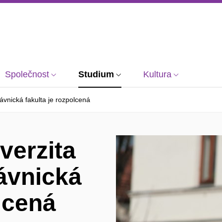
Společnost
Studium
Kultura
ávnická fakulta je rozpolcená
verzita
ávnická
olcená