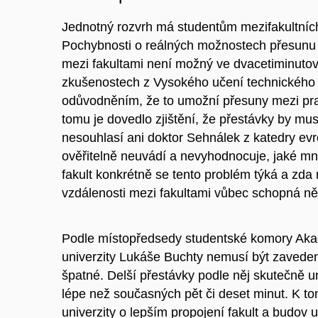
Jednotný rozvrh má studentům mezifakultních
Pochybnosti o reálných možnostech přesunu v
mezi fakultami není možný ve dvacetiminutov
zkušenostech z Vysokého učení technického 
odůvodněním, že to umožní přesuny mezi praco
tomu je dovedlo zjištění, že přestávky by mu
nesouhlasí ani doktor Sehnálek z katedry ev
ověřitelně neuvádí a nev
yhodnocuje, jaké mn
fakult konkrétně se tento problém týká a z
vzdálenosti mezi fakultami vůbec schopná něco
Podle místopředsedy studentské komory Aka
univerzity Lukáše Buchty nemusí být zaveden
špatné. Delší přestávky podle něj skutečně 
lépe než současných pět či deset minut
. K t
univerzity o lepším propojení fakult a budov