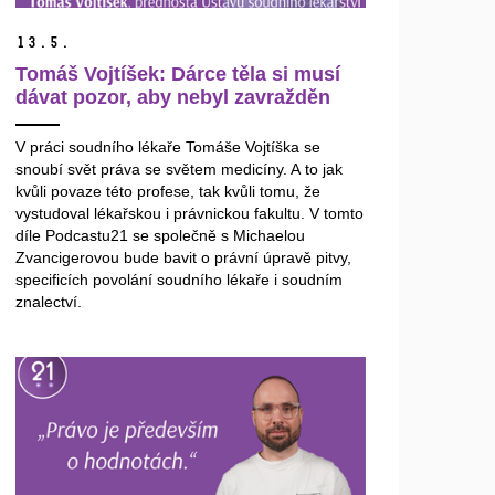
13.
5.
Tomáš Vojtíšek: Dárce těla si musí
dávat pozor, aby nebyl zavražděn
V práci soudního lékaře Tomáše Vojtíška se
snoubí svět práva se světem medicíny. A to jak
kvůli povaze této profese, tak kvůli tomu, že
vystudoval lékařskou i právnickou fakultu. V tomto
díle Podcastu21 se společně s Michaelou
Zvancigerovou bude bavit o právní úpravě pitvy,
specificích povolání soudního lékaře i soudním
znalectví.