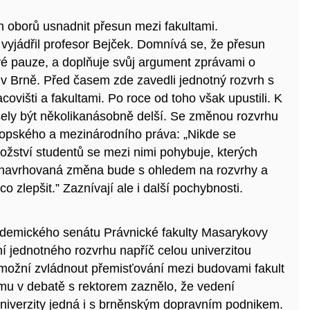
 oborů usnadnit přesun mezi fakultami.
yjádřil profesor Bejček. Domnívá se, že přesun
é pauze, a doplňuje svůj argument zprávami o
v Brně. Před časem zde zavedli jednotný rozvrh s
višti a fakultami. Po roce od toho však upustili. K
sely být několikanásobně delší. Se změnou rozvrhu
ropského a mezinárodního práva: „Ni
kde se
ožství studentů se mezi nimi pohybuje, kterých
da navrhovaná změna bude s ohledem na rozvrhy a
 zlepšit.” Zaznívají ale i další pochybnosti.
demického senátu Právnické fakulty Masarykovy
í jednotného rozvrhu napříč celou univerzitou
umožní zvládnout přemisťování mezi budovami fakult
omu v debatě s rektorem zaznělo, že vedení
 univerzity jedná i s brněnským dopravním podnikem.