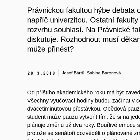
Právnickou fakultou hýbe debata 
napříč univerzitou. Ostatní fakul
rozvrhu souhlasí. Na Právnické fak
diskutuje. Rozhodnout musí děka
může přinést?
Josef Bártů, Sabina Baronová
28.
3.
2018
Od příštího akademického roku má být zavede
Všechny vyučovací hodiny budou začínat v c
dvacetiminutovou přestávkou. Obědová pauza 
student může pauzu vytvořit tím, že si na j
pl
ánuje změnu už dva roky. Bouřlivé emoce se
protože se senátoři dozvěděli o plánované 