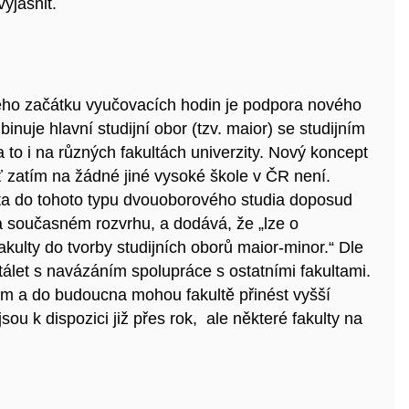
vyjasnit.
o začátku vyučovacích hodin je podpora novéh
o
nuje hlavní studijní obor (tzv. maior) se studijním
 to i na různých fakultách univerzity
. Nový
koncept
ť zatím na žádné jiné vysoké škole v ČR není.
ta do tohoto typu dvouoborového studia doposud
a současném rozvrhu, a dodává, že „lze o
kulty do tvorby studijních oborů maior-minor.“ Dle
álet s navázáním spolupráce s ostatními fakultami.
jem a do budoucna mohou fakultě přinést vyšší
sou k dispozici již přes rok, ale některé fakulty na