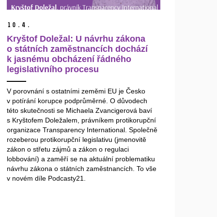
10.
4.
Kryštof Doležal: U návrhu zákona
o státních zaměstnancích dochází
k jasnému obcházení řádného
legislativního procesu
V porovnání s ostatními zeměmi EU je Česko
v potírání korupce podprůměrné. O důvodech
této skutečnosti se Michaela Zvancigerová baví
s Kryštofem Doležalem, právníkem protikorupční
organizace Transparency International. Společně
rozeberou protikorupční legislativu (jmenovitě
zákon o střetu zájmů a zákon o regulaci
lobbování) a zaměří se na aktuální problematiku
návrhu zákona o státních zaměstnancích. To vše
v novém díle Podcasty21.