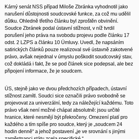
Kárný senát NSS případ Miloše Zbránka vyhodnotil jako
narušení důstojnosti soudcovské funkce, za což mu udělil
důtku. Ohledně třetího článku byl zproštěn obvinění.
Soudce Zbránek podal ústavní stížnost, v níž tvrdil
porušení jeho práva na svobodu projevu podle článku 17
odst. 2 LZPS a článku 10 Úmluvy. Uvedl, že napsáním
satirických článků pouze realizoval své ústavně zakotvené
právo, avšak nejednal v úmyslu poškodit soudcovský stav,
což dokládá i fakt, že se pod článek sice podepsal, ale bez
připojení informace, že je soudcem.
ÚS, stejně jako ve dvou předchozích případech, ústavní
stížnost zamítl. Soudci sice označili právo svobodně se
projevovat za univerzální, tedy za náležející každému. Toto
právo však není možné chápat absolutně: jsou určité
hranice, které nesmějí být překročeny. Omezení platí pro
každého a tím spíše pro soudce, který je
„soudcem 24
hodin denně“
a jehož postavení
„je ve srovnání s jinými
zaměstnanci státu zcela specifické.“