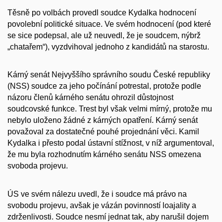
Těsně po volbách provedl soudce Kydalka hodnocení
povolební politické situace. Ve svém hodnocení (pod které
se sice podepsal, ale už neuvedl, že je soudcem, nýbrž
„chatařem“), vyzdvihoval jednoho z kandidátů na starostu.
Kárný senát Nejvyššího správního soudu České republiky
(NSS) soudce za jeho počínání potrestal, protože podle
názoru členů kárného senátu ohrozil důstojnost
soudcovské funkce. Trest byl však velmi mírný, protože mu
nebylo uloženo žádné z kárných opatření. Kárný senát
považoval za dostatečné pouhé projednání věci. Kamil
Kydalka i přesto podal ústavní stížnost, v níž argumentoval,
že mu byla rozhodnutím kárného senátu NSS omezena
svoboda projevu.
ÚS ve svém nálezu uvedl, že i soudce má právo na
svobodu projevu, avšak je vázán povinností loajality a
zdrženlivosti. Soudce nesmí jednat tak, aby narušil dojem