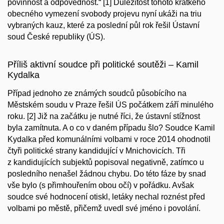
povinnost a odpovědnost.“
[1] Důležitost tohoto krátkého
obecného vymezení svobody projevu nyní ukáži na triu
vybraných kauz, které za poslední půl rok řešil Ústavní
soud České republiky (ÚS).
Příliš aktivní soudce při politické soutěži – Kamil
Kydalka
Případ jednoho ze známých soudců působícího na
Městském soudu v Praze řešil ÚS počátkem září minulého
roku. [2] Již na začátku je nutné říci, že ústavní stížnost
byla zamítnuta. A o co v daném případu šlo? Soudce Kamil
Kydalka před komunálními volbami v roce 2014 ohodnotil
čtyři politické strany kandidující v Mnichovicích. Tři
z kandidujících subjektů popisoval negativně, zatímco u
posledního nenašel žádnou chybu. Do této fáze by snad
vše bylo (s přimhouřením obou očí) v pořádku. Avšak
soudce své hodnocení otiskl, letáky nechal roznést před
volbami po městě, přičemž uvedl své jméno i povolání.