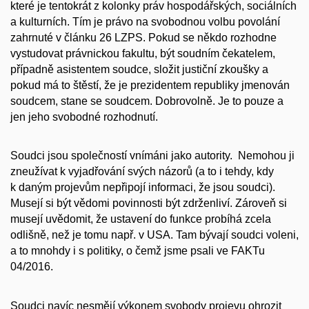
které je tentokrát z kolonky práv hospodářských, sociálních
a kulturních. Tím je právo na svobodnou volbu povolání
zahrnuté v článku 26 LZPS. Pokud se někdo rozhodne
vystudovat právnickou fakultu, být soudním čekatelem,
případně asistentem soudce, složit justiční zkoušky a
pokud má to štěstí, že je prezidentem republiky jmenován
soudcem, stane se soudcem. Dobrovolně. Je to pouze a
jen jeho svobodné rozhodnutí.
Soudci jsou společností vnímáni jako autority. Nemohou ji
zneužívat k vyjadřování svých názorů (a to i tehdy, kdy
k daným projevům nepřipojí informaci, že jsou soudci).
Musejí si být vědomi povinnosti být zdrženliví. Zároveň si
musejí uvědomit, že ustavení do funkce probíhá zcela
odlišně, než je tomu např. v USA. Tam bývají soudci voleni,
a to mnohdy i s politiky, o čemž jsme psali ve FAKTu
04/2016.
Soudci navíc nesmějí výkonem svobody projevu ohrozit