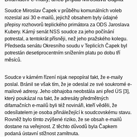
Soudce Miroslav Čapek v průběhu komunálních voleb
rozeslal asi 30 e-mailů, jejichž obsahem byly údajné
přepisy rozhovorů teplického primátora za ODS Jaroslava
Kubery. Kárný senát NSS soudce za jeho počínání
potrestal, a tentokrát přísněji, než jeho pražského kolegu.
Předseda senátu Okresního soudu v Teplicích Čapek byl
potrestán desetiprocentním snížením platu po dobu tří
měsíců.
Soudce v kárném řízení nijak nepopíral fakt, že e-maily
poslal. Bránil se však tím, že je odeslal ze své soukromé e-
mailové adresy. Jeho obhajoba neobstála ani před ÚS [3],
který poukázal na fakt, že adresáty předmětných
difamačních e-mailů byli též novináři, kteří věděli, že
odesílatelem je osoba přináležející k soudcovskému stavu.
Rovněž bylo tímto zvýšené riziko, že se obsah e-mailů
dostane na veřejnost. Z těchto důvodů byla Čapkem
podaná ústavní stížnost zamítnuta.