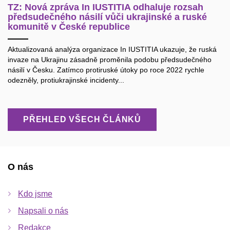
TZ: Nová zpráva In IUSTITIA odhaluje rozsah
předsudečného násilí vůči ukrajinské a ruské
komunitě v České republice
Aktualizovaná analýza organizace In IUSTITIA ukazuje, že ruská
invaze na Ukrajinu zásadně proměnila podobu předsudečného
násilí v Česku. Zatímco protiruské útoky po roce 2022 rychle
odezněly, protiukrajinské incidenty...
PŘEHLED VŠECH ČLÁNKŮ
O nás
Kdo jsme
Napsali o nás
Redakce