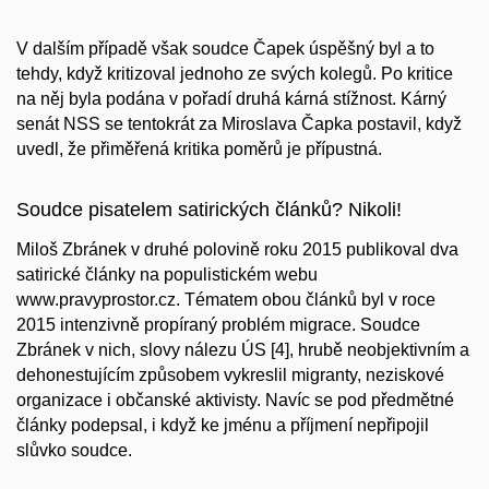
V dalším případě však soudce Čapek úspěšný byl a to
tehdy, když kritizoval jednoho ze svých kolegů. Po kritice
na něj byla podána v pořadí druhá kárná stížnost. Kárný
senát NSS se tentokrát za Miroslava Čapka postavil, když
uvedl, že přiměřená kritika poměrů je přípustná.
Soudce pisatelem satirických článků? Nikoli!
Miloš Zbránek v druhé polovině roku 2015 publikoval dva
satirické články na populistickém webu
www.pravyprostor.cz
. Tématem obou článků byl v roce
2015 intenzivně propíraný problém migrace. Soudce
Zbránek v nich, slovy nálezu ÚS [4],
hrubě neobjektivním a
dehonestujícím způsobem
vykreslil migranty, neziskové
organizace i občanské aktivisty. Navíc se pod předmětné
články podepsal, i když ke jménu a příjmení nepřipojil
slůvko
soudce
.