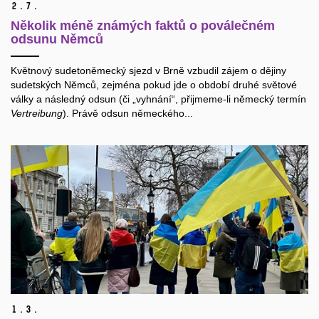
2.
7.
Několik méně známých faktů o poválečném
odsunu Němců
Květnový sudetoněmecký sjezd v Brně vzbudil zájem o dějiny
sudetských Němců, zejména pokud jde o období druhé světové
války a následný odsun (či „vyhnání“, přijmeme-li německý termín
Vertreibung
). Právě odsun německého...
1.
3.