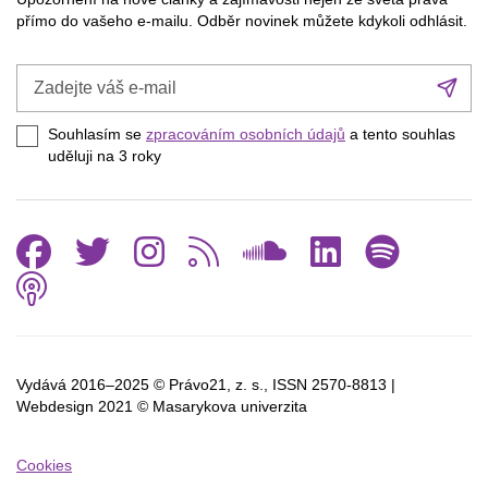
přímo do vašeho e-mailu. Odběr novinek můžete kdykoli odhlásit.
Zadejte
Při
váš
se
e-
Souhlasím se
zpracováním osobních údajů
a tento souhlas
mail
uděluji na 3
roky
Facebook
Twitter
Instagram
RSS
SoundCl
Linked
Spo
Podcast
Vydává 2016–2025 © Právo21, z. s., ISSN
2570-8813 |
Webdesign 2021 © Masarykova univerzita
Cookies