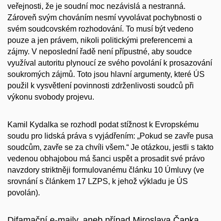
veřejnosti, že je soudní moc nezávislá a nestranná.
Zároveň svým chováním nesmí vyvolávat pochybnosti o
svém soudcovském rozhodování. To musí být vedeno
pouze a jen právem, nikoli politickými preferencemi a
zájmy. V neposlední řadě není přípustné, aby soudce
využíval autoritu plynoucí ze svého povolání k prosazování
soukromých zájmů. Toto jsou hlavní argumenty, které ÚS
použil k vysvětlení povinnosti zdrženlivosti soudců při
výkonu svobody projevu.
Kamil Kydalka se rozhodl podat stížnost k Evropskému
soudu pro lidská práva s vyjádřením:
„Pokud se zavře pusa
soudcům, zavře se za chvíli všem.“
Je otázkou, jestli s takto
vedenou obhajobou má šanci uspět a prosadit své právo
navzdory striktněji formulovanému článku 10 Úmluvy (ve
srovnání s článkem 17 LZPS, k jehož výkladu je ÚS
povolán).
Difamační e-maily, aneb případ Miroslava Čapka