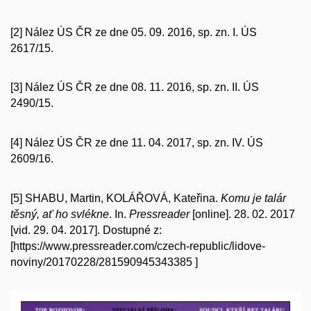
[2] Nález ÚS ČR ze dne 05. 09. 2016, sp. zn. I. ÚS
2617/15.
[3] Nález ÚS ČR ze dne 08. 11. 2016, sp. zn. II. ÚS
2490/15.
[4] Nález ÚS ČR ze dne 11. 04. 2017, sp. zn. IV. ÚS
2609/16.
[5] SHABU, Martin, KOLÁŘOVÁ, Kateřina.
Komu je talár
těsný, ať ho svlékne
. In.
Pressreader
[online]. 28. 02. 2017
[vid. 29. 04. 2017]. Dostupné z:
[
https://www.pressreader.com/czech-republic/lidove-
noviny/20170228/281590945343385
]