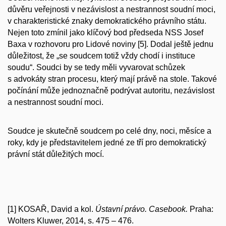
důvěru veřejnosti v nezávislost a nestrannost soudní moci,
v charakteristické znaky demokratického právního státu.
Nejen toto zmínil jako klíčový bod předseda NSS Josef
Baxa v rozhovoru pro Lidové noviny [5]. Dodal ještě jednu
důležitost, že
„se soudcem totiž vždy chodí i instituce
soudu“
. Soudci by se tedy měli vyvarovat schůzek
s advokáty stran procesu, který mají právě na stole. Takové
počínání může jednoznačně podrývat autoritu, nezávislost
a nestrannost soudní moci.
Soudce je skutečně soudcem po celé dny, noci, měsíce a
roky, kdy je představitelem jedné ze tří pro demokratický
právní stát důležitých mocí.
[1] KOSAŘ, David a kol.
Ústavní právo. Casebook.
Praha:
Wolters Kluwer, 2014, s. 475 – 476.