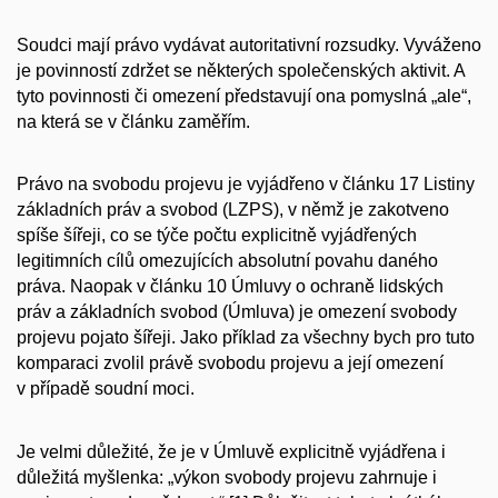
Soudci mají právo vydávat autoritativní rozsudky. Vyváženo
je povinností zdržet se některých společenských aktivit. A
tyto povinnosti či omezení představují ona pomyslná „ale“,
na která se v článku zaměřím.
Právo na svobodu projevu je vyjádřeno v článku 17 Listiny
základních práv a svobod (LZPS), v němž je zakotveno
spíše šířeji, co se týče počtu explicitně vyjádřených
legitimních cílů omezujících absolutní povahu daného
práva. Naopak v článku 10 Úmluvy o ochraně lidských
práv a základních svobod (Úmluva) je omezení svobody
projevu pojato šířeji. Jako příklad za všechny bych pro tuto
komparaci zvolil právě svobodu projevu a její omezení
v případě soudní moci.
Je velmi důležité, že je v Úmluvě explicitně vyjádřena i
důležitá myšlenka:
„výkon svobody projevu zahrnuje i