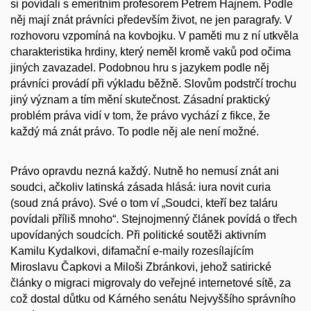
si povídali s emeritním profesorem Petrem Hajnem. Podle
něj mají znát právníci především život, ne jen paragrafy. V
rozhovoru vzpomíná na kovbojku. V paměti mu z ní utkvěla
charakteristika hrdiny, který neměl kromě vaků pod očima
jiných zavazadel. Podobnou hru s jazykem podle něj
právníci provádí při výkladu běžně. Slovům podstrčí trochu
jiný význam a tím mění skutečnost. Zásadní praktický
problém práva vidí v tom, že právo vychází z fikce, že
každý má znát právo. To podle něj ale není možné.
Právo opravdu nezná každý. Nutně ho nemusí znát ani
soudci, ačkoliv latinská zásada hlásá: iura novit curia
(soud zná právo). Své o tom ví „Soudci, kteří bez taláru
povídali příliš mnoho“. Stejnojmenný článek povídá o třech
upovídaných soudcích. Při politické soutěži aktivním
Kamilu Kydalkovi, difamační e-maily rozesílajícím
Miroslavu Čapkovi a Miloši Zbránkovi, jehož satirické
články o migraci migrovaly do veřejné internetové sítě, za
což dostal důtku od Kárného senátu Nejvyššího správního