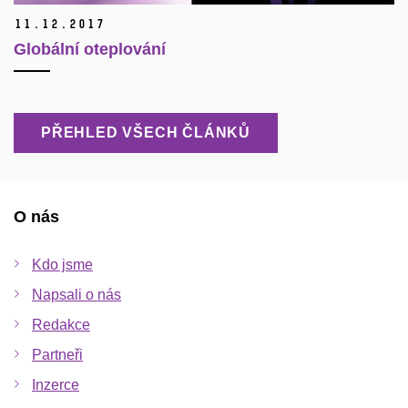
11.
12.
2017
Globální oteplování
PŘEHLED VŠECH ČLÁNKŮ
O nás
Kdo jsme
Napsali o nás
Redakce
Partneři
Inzerce