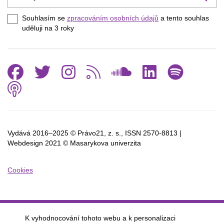
váš
se
e-
Souhlasím se
zpracováním osobních údajů
a tento souhlas
mail
uděluji na 3
roky
Facebook
Twitter
Instagram
RSS
SoundCl
Linked
Spo
Podcast
Vydává 2016–2025 © Právo21, z. s., ISSN
2570-8813 |
Webdesign 2021 © Masarykova univerzita
Cookies
K vyhodnocování tohoto webu a k personalizaci