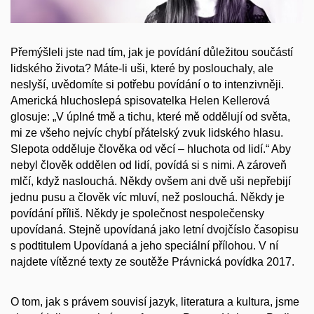
Přemýšleli jste nad tím, jak je povídání důležitou součástí
lidského života? Máte-li uši, které by poslouchaly, ale
neslyší, uvědomíte si potřebu povídání o to intenzivněji.
Americká hluchoslepá spisovatelka Helen Kellerová
glosuje: „V úplné tmě a tichu, které mě oddělují od světa,
mi ze všeho nejvíc chybí přátelský zvuk lidského hlasu.
Slepota odděluje člověka od věcí – hluchota od lidí.“ Aby
nebyl člověk oddělen od lidí, povídá si s nimi. A zároveň
mlčí, když naslouchá. Někdy ovšem ani dvě uši nepřebijí
jednu pusu a člověk víc mluví, než poslouchá. Někdy je
povídání příliš. Někdy je společnost nespolečensky
upovídaná. Stejně upovídaná jako letní dvojčíslo časopisu
s podtitulem Upovídaná a jeho speciální přílohou. V ní
najdete vítězné texty ze soutěže Právnická povídka 2017.
O tom, jak s právem souvisí jazyk, literatura a kultura, jsme