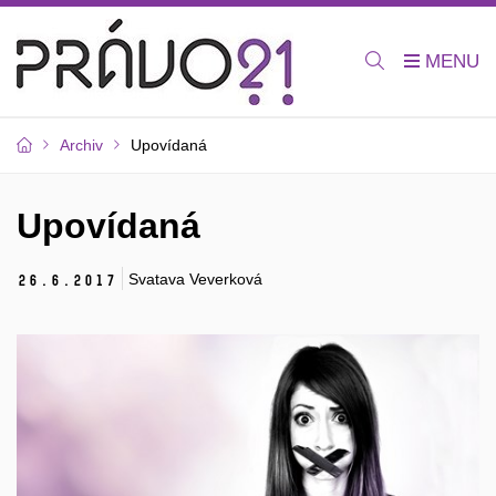
Archiv
Upovídaná
Upovídaná
Svatava Veverková
26.
6.
2017