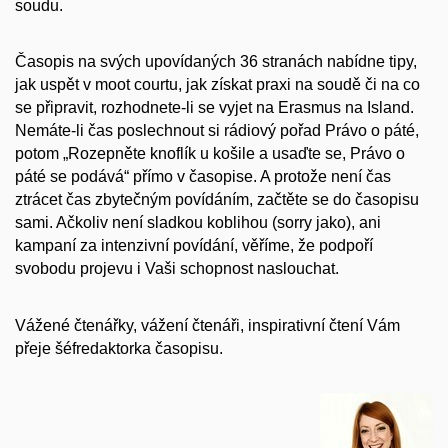
soudu.
Časopis na svých upovídaných 36 stranách nabídne tipy,
jak uspět v moot courtu, jak získat praxi na soudě či na co
se připravit, rozhodnete-li se vyjet na Erasmus na Island.
Nemáte-li čas poslechnout si rádiový pořad Právo o páté,
potom „Rozepněte knoflík u košile a usaďte se, Právo o
páté se podává“ přímo v časopise. A protože není čas
ztrácet čas zbytečným povídáním, začtěte se do časopisu
sami. Ačkoliv není sladkou koblihou (sorry jako), ani
kampaní za intenzivní povídání, věříme, že podpoří
svobodu projevu i Vaši schopnost naslouchat.
Vážené čtenářky, vážení čtenáři, inspirativní čtení Vám
přeje šéfredaktorka časopisu.