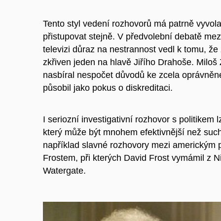
Tento styl vedení rozhovorů má patrně vyvol
přistupovat stejně. V předvolební debatě 
televizi důraz na nestrannost vedl k tomu, ž
zkřiven jeden na hlavě Jiřího Drahoše. Miloš
nasbíral nespočet důvodů ke zcela oprávněné 
působil jako pokus o diskreditaci.
I seriozní investigativní rozhovor s politike
který může být mnohem efektivnější než such
například slavné rozhovory mezi americkým
Frostem, při kterých David Frost vymámil z 
Watergate.