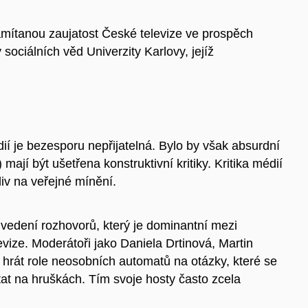
mítanou zaujatost České televize ve prospěch
ociálních věd Univerzity Karlovy, jejíž
ií je bezesporu nepřijatelná. Bylo by však absurdní
mají být ušetřena konstruktivní kritiky. Kritika médií
liv na veřejné mínění.
vedení rozhovorů, který je dominantní mezi
ize. Moderátoři jako Daniela Drtinová, Martin
hrát role neosobních automatů na otázky, které se
tat na hruškách. Tím svoje hosty často zcela