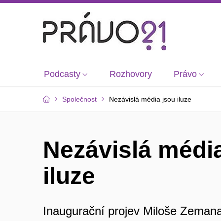
Podcasty
Rozhovory
Právo
Společnost
Nezávislá média jsou iluze
Nezávislá médi
iluze
Inaugurační projev Miloše Zemana