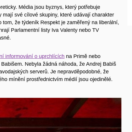
oreticky. Média jsou byznys, který potřebuje
 mají své cílové skupiny, které udávají charakter
 tom, že týdeník Respekt je zaměřený na liberální,
hrají Parlamentní listy Iva Valenty nebo TV
jasné.
ní informování o uprchlících
na Primě nebo
Babišem. Nebyla žádná náhoda, že Andrej Babiš
pravodajských serverů. Je nepravděpodobné, že
ho mínění prostřednictvím médií jsou ojedinělé.