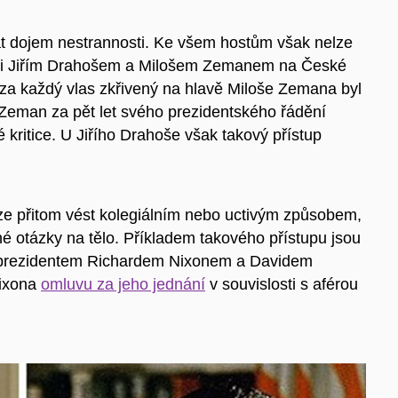
at dojem nestrannosti. Ke všem hostům však nelze
mezi Jiřím Drahošem a Milošem Zemanem na České
e za každý vlas zkřivený na hlavě Miloše Zemana byl
 Zeman za pět let svého prezidentského řádění
kritice. U Jiřího Drahoše však takový přístup
m lze přitom vést kolegiálním nebo uctivým způsobem,
é otázky na tělo. Příkladem takového přístupu jsou
 prezidentem Richardem Nixonem a Davidem
Nixona
omluvu za jeho jednání
v souvislosti s aférou