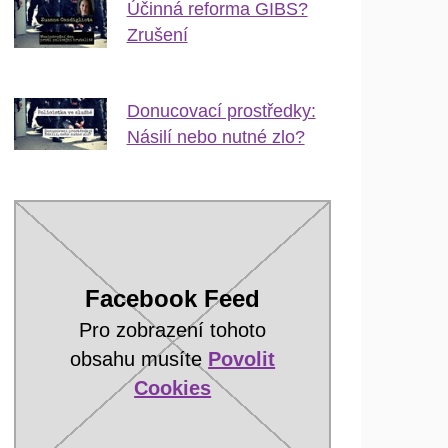
Účinná reforma GIBS?
Zrušení
Donucovací prostředky:
Násilí nebo nutné zlo?
Facebook Feed
Pro zobrazení tohoto
obsahu musíte
Povolit
Cookies