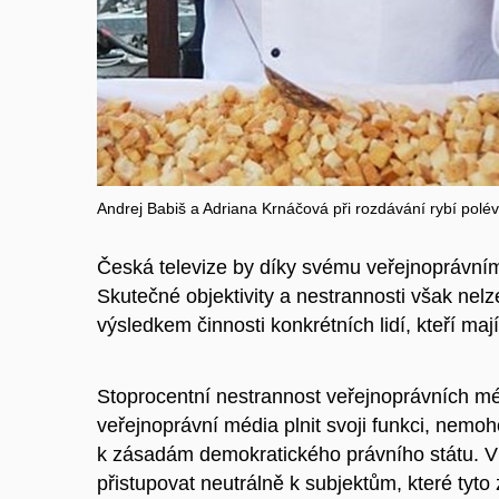
Andrej Babiš a Adriana Krnáčová při rozdávání rybí polé
Česká televize by díky svému veřejnoprávním
Skutečné objektivity a nestrannosti však nel
výsledkem činnosti konkrétních lidí, kteří maj
Stoprocentní nestrannost veřejnoprávních mé
veřejnoprávní média plnit svoji funkci, nemoh
k zásadám demokratického právního státu. V k
přistupovat neutrálně k subjektům, které tyto