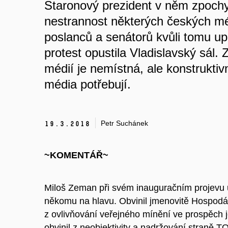
Staronový prezident v něm zpochyb
nestrannost některých českých mé
poslanců a senátorů kvůli tomu up
protest opustila Vladislavský sál.
médií je nemístná, ale konstruktivn
média potřebují.
Petr Suchánek
19.
3.
2018
~KOMENTÁŘ~
Miloš Zeman při svém inauguračním projevu udě
někomu na hlavu. Obvinil jmenovitě Hospodář
z ovlivňování veřejného mínění ve prospěch j
obvinil z neobjektivity a nadržování straně T