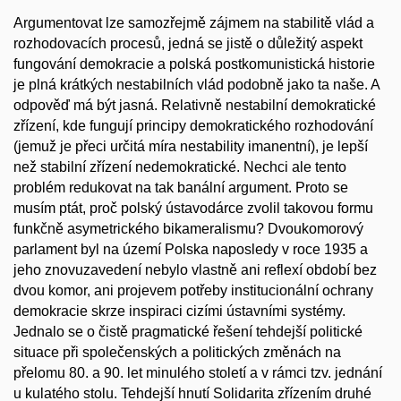
Argumentovat lze samozřejmě zájmem na stabilitě vlád a
rozhodovacích procesů, jedná se jistě o důležitý aspekt
fungování demokracie a polská postkomunistická historie
je plná krátkých nestabilních vlád podobně jako ta naše. A
odpověď má být jasná. Relativně nestabilní demokratické
zřízení, kde fungují principy demokratického rozhodování
(jemuž je přeci určitá míra nestability imanentní), je lepší
než stabilní zřízení nedemokratické. Nechci ale tento
problém redukovat na tak banální argument. Proto se
musím ptát, proč polský ústavodárce zvolil takovou formu
funkčně asymetrického bikameralismu? Dvoukomorový
parlament byl na území Polska naposledy v roce 1935 a
jeho znovuzavedení nebylo vlastně ani reflexí období bez
dvou komor, ani projevem potřeby institucionální ochrany
demokracie skrze inspiraci cizími ústavními systémy.
Jednalo se o čistě pragmatické řešení tehdejší politické
situace při společenských a politických změnách na
přelomu 80. a 90. let minulého století a v rámci tzv. jednání
u kulatého stolu. Tehdejší hnutí Solidarita zřízením druhé