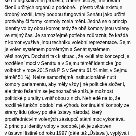
se na legislativním procesu, změně ústavy, jmenování
členů určitých orgánů a podobně. I přesto však existuje
drobný rozdíl, který podobu fungování Senátu jako určité
protiváhy či formy kontroly zcela mění. Jedná se o princip
identity volby obou komor, tedy že obě komory jsou voleny
ve stejný čas. Je samozřejmě potřeba zdůraznit, že každá
z komor využívá jinou techniku volební reprezentace. Sejm
je volen systémem poměrným a Senát systémem
většinovým. Dochází tak k situaci, že kvůli této koncepci je
rozdělení moci v Senátu a v Sejmu téměř identické (po
volbách v roce 2015 má PiS v Senátu 61 % míst, v Sejmu
téměř 51 %). Nelze samozřejmě institucionálně nutit
komory parlamentu, aby měly vždy jiné politické složení,
ale tímto řešením se jednoznačně snižuje možnost
politické plurality uvnitř obou z nich. Nehledě na to, že i
rozdílné funkční období má výhodu kontinuální kontroly ze
strany lidu (slovy polské ústavy národa), který
prostřednictvím volených zástupců státní moc vykonává.
Z principu identity volby v podobě, jak je zakotven
v ústavní listině od roku 1997 (dále též „Ústava“), vyplývá i