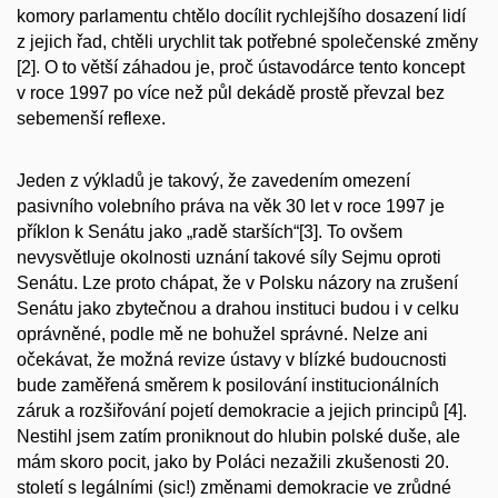
komory parlamentu chtělo docílit rychlejšího dosazení lidí
z jejich řad, chtěli urychlit tak potřebné společenské změny
[2]. O to větší záhadou je, proč ústavodárce tento koncept
v roce 1997 po více než půl dekádě prostě převzal bez
sebemenší reflexe.
Jeden z výkladů je takový, že zavedením omezení
pasivního volebního práva na věk 30 let v roce 1997 je
příklon k Senátu jako „radě starších“[3]. To ovšem
nevysvětluje okolnosti uznání takové síly Sejmu oproti
Senátu. Lze proto chápat, že v Polsku názory na zrušení
Senátu jako zbytečnou a drahou instituci budou i v celku
oprávněné, podle mě ne bohužel správné. Nelze ani
očekávat, že možná revize ústavy v blízké budoucnosti
bude zaměřená směrem k posilování institucionálních
záruk a rozšiřování pojetí demokracie a jejich principů [4].
Nestihl jsem zatím proniknout do hlubin polské duše, ale
mám skoro pocit, jako by Poláci nezažili zkušenosti 20.
století s legálními (sic!) změnami demokracie ve zrůdné