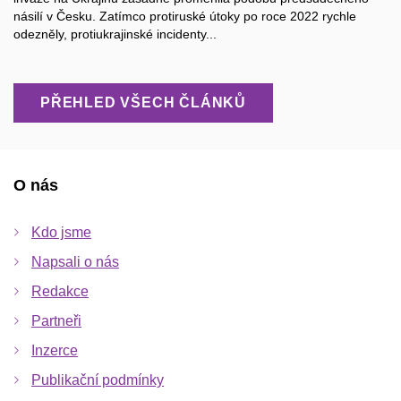
násilí v Česku. Zatímco protiruské útoky po roce 2022 rychle
odezněly, protiukrajinské incidenty...
PŘEHLED VŠECH ČLÁNKŮ
O nás
Kdo jsme
Napsali o nás
Redakce
Partneři
Inzerce
Publikační podmínky