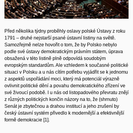
Před několika týdny proběhly oslavy polské Ústavy z roku
1791 – druhé nejstarší psané ústavní listiny na světě.
Samozřejmě nelze hovořit o tom, že by Polsko nebylo
podle své ústavy demokratickým právním státem, úprava
obsažená v této listině plně odpovídá soudobým
evropským standardům. Ale vzhledem k současné politické
situaci v Polsku a u nás cítím potřebu vyjádřit se k jednomu
z aspektů uspořádání moci, který má potenciál výrazně
ovlivnit politické dění a povahu demokratického zřízení ve
své živoucí podobě. I u nás od listopadového převratu znějí
z různých politických končin názory na to, že (shrnuto)
Senát je zbytečnou a drahou institucí a jeho zrušení by
český ústavní systém přivedlo k modernější a efektivnější
formě demokracie [1].