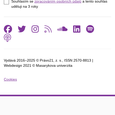
Souhlasím se
zpracováním osobních údajů
a tento souhlas
mail
uděluji na 3
roky
Facebook
Twitter
Instagram
RSS
SoundCl
Linked
Spo
Podcast
Vydává 2016–2025 © Právo21, z. s., ISSN
2570-8813 |
Webdesign 2021 © Masarykova univerzita
Cookies