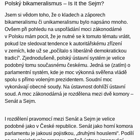
Polský bikameralismus – Is It the Sejm?
Jsem si vědom toho, že o kladech a záporech
bikameralismu či unikameralismu bylo napsáno mnoho.
Ovšem při pohledu na uspořádání moci zákonodárné
v Polsku mám pocit, že je nutné se k tomuto tématu vrátit,
pokud lze sledovat tendence k autoritářskému zřízení
v zemích, kde už se „počítalo s liberálně demokratickou
tradicí“. Zjednodušeně, polský ústavní systém je velice
podobný tomu současnému českému. Jedná se (zatím) o
parlamentní systém, kde je moc výkonná svěřena vládě
spolu s přímo voleným prezidentem. Soudní moc
vykonávají obecné soudy. Na ústavnost dohlíží ústavní
soud. A moc zákonodárná je rozdělena mezi dvě komory –
Senát a Sejm.
I rozdělení pravomocí mezi Senát a Sejm je velice
podobné jako v České republice. Senát jako horní komora
parlamentu je jakousi pojistkou, „druhými houslemi“. Podílí