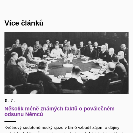
Více článků
2.
7.
Několik méně známých faktů o poválečném
odsunu Němců
Květnový sudetoněmecký sjezd v Brně vzbudil zájem o dějiny