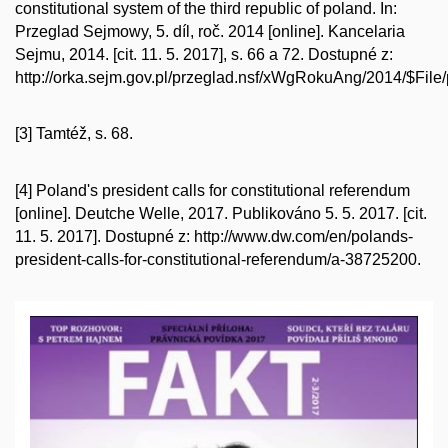
constitutional system of the third republic of poland. In:
Przeglad Sejmowy, 5. díl, roč. 2014 [online]. Kancelaria
Sejmu, 2014. [cit. 11. 5. 2017], s. 66 a 72. Dostupné z:
http://orka.sejm.gov.pl/przeglad.nsf/xWgRokuAng/2014/$Fil
[3] Tamtéž, s. 68.
[4] Poland's president calls for constitutional referendum
[online]. Deutche Welle, 2017. Publikováno 5. 5. 2017. [cit.
11. 5. 2017]. Dostupné z: http://www.dw.com/en/polands-
president-calls-for-constitutional-referendum/a-38725200.