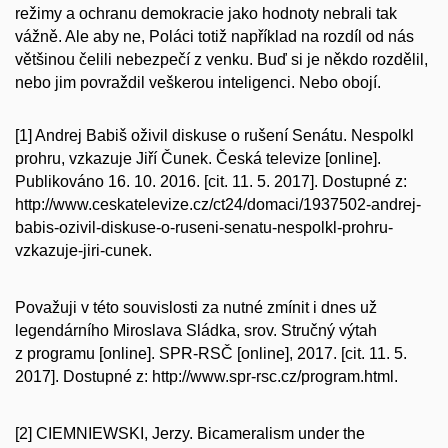
režimy a ochranu demokracie jako hodnoty nebrali tak
vážně. Ale aby ne, Poláci totiž například na rozdíl od nás
většinou čelili nebezpečí z venku. Buď si je někdo rozdělil,
nebo jim povraždil veškerou inteligenci. Nebo obojí.
[1] Andrej Babiš oživil diskuse o rušení Senátu. Nespolkl
prohru, vzkazuje Jiří Čunek. Česká televize [online].
Publikováno 16. 10. 2016. [cit. 11. 5. 2017]. Dostupné z:
http://www.ceskatelevize.cz/ct24/domaci/1937502-andrej-
babis-ozivil-diskuse-o-ruseni-senatu-nespolkl-prohru-
vzkazuje-jiri-cunek.
Považuji v této souvislosti za nutné zmínit i dnes už
legendárního Miroslava Sládka, srov. Stručný výtah
z programu [online]. SPR-RSČ [online], 2017. [cit. 11. 5.
2017]. Dostupné z: http://www.spr-rsc.cz/program.html.
[2] CIEMNIEWSKI, Jerzy. Bicameralism under the