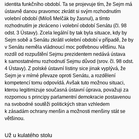
identita funkčního období. Ta se projevuje tím, že Sejm má
ústavně danou pravomoc zkrátit si svým rozhodnutím
volební období (Miloš Melčák by žasnul), a tímto
rozhodnutím je zkráceno i volební období Senátu (čl. 98
odst. 3 Ústavy). Zcela legální by tak byla situace, kdy by
Sejm sobě a Senátu zkrátil volební období v případě, že by
v Senátu neměla vládnoucí moc potřebnou většinu. Na
rozdíl od rozpuštění Sejmu prezidentem nedává ústava
k samostatnému rozhodnutí Sejmu důvod (srov. čl. 98 odst.
4 Ústavy). Z polské ústavní listiny sice jinak vyplývá, že
Sejm je v mírné převaze oproti Senátu, a rozdělení
kompetencí tomu odpovídá. Avšak tuto možnou situaci,
kterou legitimizuje současná ústavní úprava, považuji za
rozpornou s principy parlamentní demokracie postavenou
na svobodné soutěži politických stran vzhledem
k zásadám ochrany menšin a možnosti menšiny stát se
většinou.
Už u kulatého stolu