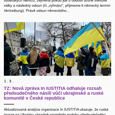
sudetských Němců, zejména pokud jde o období druhé světové
války a následný odsun (či „vyhnání“, přijmeme-li německý termín
Vertreibung
). Právě odsun německého...
1.
3.
TZ: Nová zpráva In IUSTITIA odhaluje rozsah
předsudečného násilí vůči ukrajinské a ruské
komunitě v České republice
Aktualizovaná analýza organizace In IUSTITIA ukazuje, že ruská
invaze na Ukrajinu zásadně proměnila podobu předsudečného