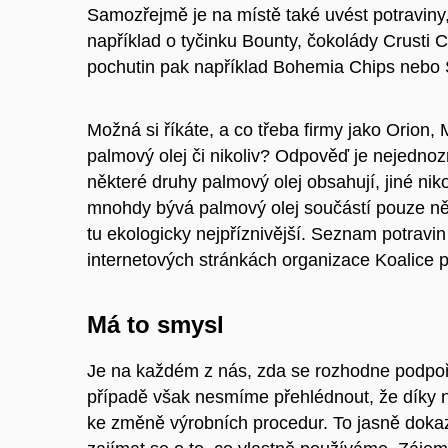
Samozřejmě je na místě také uvést potraviny
například o
tyčinku Bounty
,
čokolády Crusti C
pochutin pak například
Bohemia Chips
nebo
Možná si říkáte, a co třeba firmy jako Orion, 
palmový olej či nikoliv? Odpověď je nejednoz
některé druhy palmový olej obsahují, jiné niko
mnohdy bývá palmový olej součástí pouze někt
tu ekologicky nejpříznivější. Seznam potrav
internetových stránkách organizace
Koalice p
Má to smysl
Je na každém z nás, zda se rozhodne podpoři
případě však nesmíme přehlédnout, že díky 
ke změně výrobních procedur. To jasně dokaz