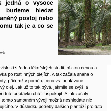
ak jedná o vysoce
ko budeme hledat
aněný postoj nebo
omu tak je a co se
ová
islosti s řadou lékařských studií, nízkou cenou a
ka po rostlinných olejích. A tak začala snaha o
ianty, přičemž v poměru cena vs. poptávané
ý olej. Jak už to tak bývá, jakmile se zvýšila
ří tuto poptávku chtěli uspokojit. A tak začaly
 V tomto samotném vývoji možná neshledáte nic
jícího. V důsledku potřeby dalších plantáží pro tuto