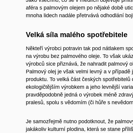
aféra s palmovým olejem po nějaké době uti
mnoha lidech nadále přetrvává odhodlání bojk
Velká síla malého spotřebitele
Někteří výrobci potravin tak pod nátlakem spot
na výrobu bez palmového oleje. To však ukázal
výrobců sice přiznává, že nahradit palmový ol
Palmový olej je však velmi levný a v případě
produktu. To velká část českých spotřebitelů 
ekologičtějším výrobkem a jeho levnější varia
pravděpodobně jedná o výrobek méně zdravý 
pralesů, spolu s vědomím (či hůře s nevědom
Je samozřejmě nutno podotknout, že palmový 
jakákoliv kulturní plodina, která se stane pří