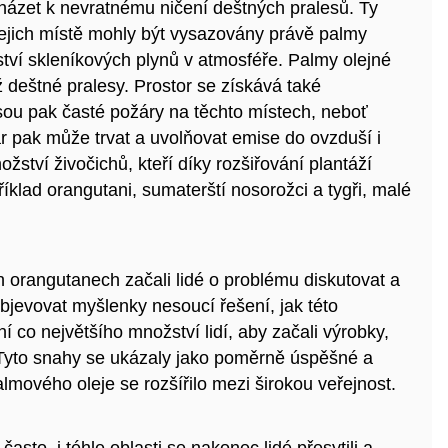
cházet k nevratnému ničení deštných pralesů. Ty
jejich místě mohly být vysazovány právě palmy
tví skleníkových plynů v atmosféře. Palmy olejné
 deštné pralesy. Prostor se získává také
ou pak časté požáry na těchto místech, neboť
ár pak může trvat a uvolňovat emise do ovzduší i
ství živočichů, kteří díky rozšiřování plantáží
příklad orangutani, sumaterští nosorožci a tygři, malé
h orangutanech začali lidé o problému diskutovat a
 objevovat myšlenky nesoucí řešení, jak této
í co největšího množství lidí, aby začali výrobky,
. Tyto snahy se ukázaly jako poměrně úspěšné a
mového oleje se rozšířilo mezi širokou veřejnost.
asto, i téhle oblasti se nakonec lidé přesytili a