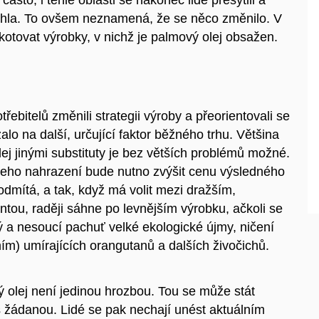
chla. To ovšem neznamená, že se něco změnilo. V
otovat výrobky, v nichž je palmový olej obsažen.
řebitelů změnili strategii výroby a přeorientovali se
o na další, určující faktor běžného trhu. Většina
ej jinými substituty je bez větších problémů možné.
 jeho nahrazení bude nutno zvýšit cenu výsledného
odmítá, a tak, když má volit mezi dražším,
ntou, raději sáhne po levnějším výrobku, ačkoli se
a nesoucí pachuť velké ekologické újmy, ničení
ím) umírajících orangutanů a dalších živočichů.
olej není jedinou hrozbou. Tou se může stát
liš žádanou. Lidé se pak nechají unést aktuálním