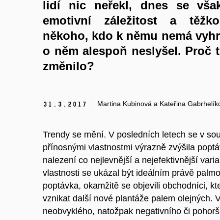
lidí nic neřekl, dnes se vš
emotivní záležitost a těž
někoho, kdo k němu nemá vyhr
o něm alespoň neslyšel. Proč t
změnilo?
Martina Kubinová a Kateřina Gabrhelík
31.
3.
2017
Trendy se mění. V posledních letech se v souv
přínosnými vlastnostmi výrazně zvýšila poptáv
nalezení co nejlevnější a nejefektivnější var
vlastnosti se ukázal být ideálním právě palmov
poptávka, okamžitě se objevili obchodníci, kte
vznikat další nové plantáže palem olejných.
neobvyklého, natožpak negativního či pohoršu