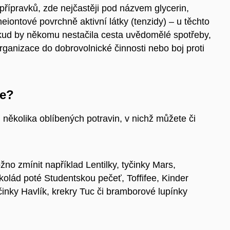
přípravků, zde nejčastěji pod názvem glycerin,
eiontové povrchně aktivní látky (tenzidy) – u těchto
okud by někomu nestačila cesta uvědomělé spotřeby,
rganizace do dobrovolnické činnosti nebo boj proti
ne?
ěkolika oblíbených potravin, v nichž můžete či
žno zmínit například Lentilky, tyčinky Mars,
okolád poté Studentskou pečeť, Toffifee, Kinder
činky Havlík, krekry Tuc či bramborové lupínky