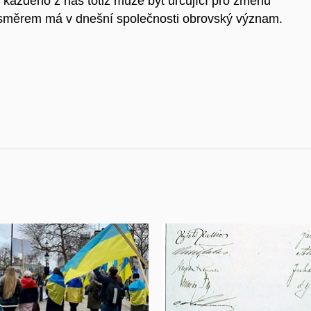
 každého z nás totiž může být určující pro změnu
 směrem má v dnešní společnosti obrovský význam.