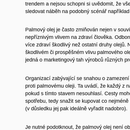
trendem a nejsou schopni si uvědomit, že vš
sledovat náběh na podobný scénář například
Palmový olej je často zmiňován nejen v souvis
nepříznivým vlivem na zdraví člověka. Odborn
více zdraví škodlivý než ostatní druhy olejů. Ne
škodlivém či prospěšném vlivu palmového olej
jedná o marketingový tah výrobců různých pr
Organizací zabývající se snahou o zamezení 
proti palmovému oleji
. Ta uvádí, že každý z 
pokud s tímto stavem nesouhlasí. Cesty moh
spotřebu, tedy snažit se kupovat co nejméně 
(v důsledku jej pak ideálně vyřadit nadobro).
Je nutné podotknout, že palmový olej není o