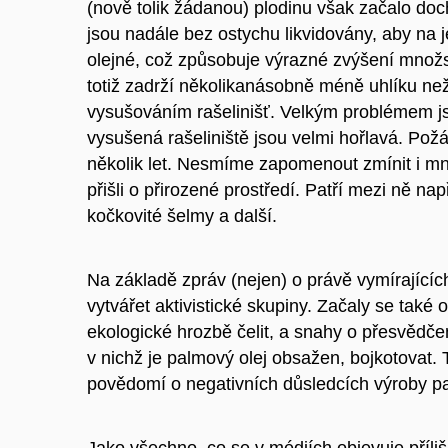
(nově tolik žádanou) plodinu však začalo do
jsou nadále bez ostychu likvidovány, aby na 
olejné, což způsobuje výrazné zvýšení množs
totiž zadrží několikanásobně méně uhlíku než
vysušováním rašelinišť. Velkým problémem js
vysušená rašeliniště jsou velmi hořlavá. Pož
několik let. Nesmíme zapomenout zmínit i množ
přišli o přirozené prostředí. Patří mezi ně na
kočkovité šelmy a další.
Na základě zpráv (nejen) o právě vymírajícíc
vytvářet aktivistické skupiny. Začaly se také
ekologické hrozbě čelit, a snahy o přesvědčen
v nichž je palmový olej obsažen, bojkotovat
povědomí o negativních důsledcích výroby pal
Jako všechno, co se v médiích objevuje příliš č