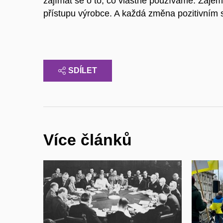
zajímat se o to, co vlastně používáme. Zájem
přístupu výrobce. A každá změna pozitivním
SDÍLET
Více článků