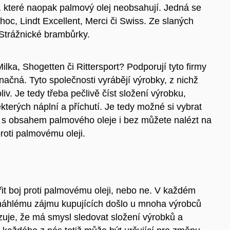
, které naopak palmový olej
neobsahují
. Jedná se
hoc, Lindt Excellent
,
Merci
či
Swiss.
Ze slaných
Strážnické brambůrky
.
Milka, Shogetten či Rittersport? Podporují tyto firmy
načná. Tyto společnosti vyrábějí výrobky, z nichž
liv. Je tedy třeba pečlivě číst složení výrobku,
erých náplní a příchutí. Je tedy možné si vybrat
in s obsahem palmového oleje i bez můžete nalézt na
roti palmovému oleji
.
t boj proti palmovému oleji, nebo ne. V každém
náhlému zájmu kupujících došlo u mnoha výrobců
uje, že má smysl sledovat složení výrobků a