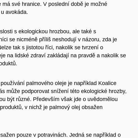
e má své hranice. V poslední době je možné
 u avokáda.
losti s ekologickou hrozbou, ale také s
íci se nicméně příliš neshodují v názoru, zda je
lze tak s jistotou říci, nakolik se tvrzení o
e na lidské zdraví zakládají na pravdě a nakolik se
oduktů.
používání palmového oleje je například
Koalice
nás může podporovat snížení této ekologické hrozby,
ou být různé. Především však jde o uvědomělou
produktů, v nichž je palmový olej obsažen
bsažen pouze v potravinách. Jedná se například o