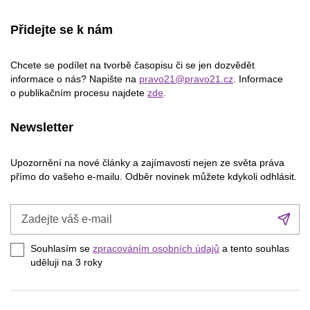
Přidejte se k nám
Chcete se podílet na tvorbě časopisu či se jen dozvědět
informace o nás? Napište na
pravo21@pravo21.cz
. Informace
o publikačním procesu najdete
zde
.
Newsletter
Upozornění na nové články a zajímavosti nejen ze světa práva
přímo do vašeho e-mailu. Odběr novinek můžete kdykoli odhlásit.
Zadejte
Při
váš
se
e-
Souhlasím se
zpracováním osobních údajů
a tento souhlas
mail
uděluji na 3
roky