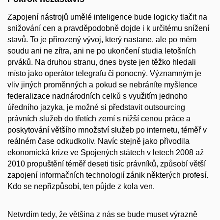
Zapojení nástrojů umělé inteligence bude logicky tlačit na
snižování cen a pravděpodobně dojde i k určitému snížení
stavů. To je přirozený vývoj, který nastane, ale po mém
soudu ani ne zítra, ani ne po ukončení studia letošních
prváků. Na druhou stranu, dnes byste jen těžko hledali
místo jako operátor telegrafu či ponocný. Významným je
vliv jiných proměnných a pokud se nebráníte myšlence
federalizace nadnárodních celků s využitím jednoho
úředního jazyka, je možné si představit outsourcing
právních služeb do třetích zemí s nižší cenou práce a
poskytování většího množství služeb po internetu, téměř v
reálném čase odkudkoliv. Navíc stejně jako přivodila
ekonomická krize ve Spojených státech v letech 2008 až
2010 propuštění téměř deseti tisíc právníků, způsobí větší
zapojení informačních technologií zánik některých profesí.
Kdo se nepřizpůsobí, ten půjde z kola ven.
Netvrdím tedy, že většina z nás se bude muset výrazně