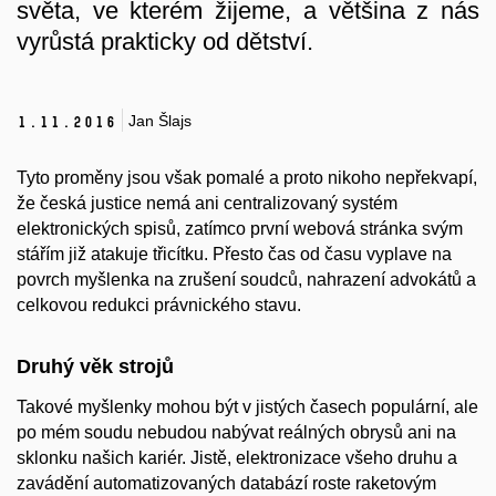
světa, ve kterém žijeme, a většina z nás
vyrůstá prakticky od dětství.
Jan Šlajs
1.
11.
2016
Tyto proměny jsou však pomalé a proto nikoho nepřekvapí,
že česká justice nemá ani centralizovaný systém
elektronických spisů, zatímco první webová stránka svým
stářím již atakuje třicítku. Přesto čas od času vyplave na
povrch myšlenka na zrušení soudců, nahrazení advokátů a
celkovou redukci právnického stavu.
Druhý věk strojů
Takové myšlenky mohou být v jistých časech populární, ale
po mém soudu nebudou nabývat reálných obrysů ani na
sklonku našich kariér. Jistě, elektronizace všeho druhu a
zavádění automatizovaných databází roste raketovým