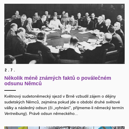
2.
7.
Několik méně známých faktů o poválečném
odsunu Němců
Květnový sudetoněmecký sjezd v Brně vzbudil zájem o dějiny
sudetských Němců, zejména pokud jde o období druhé světové
války a následný odsun (či „vyhnání“, přijmeme-li německý termín
Vertreibung
). Právě odsun německého...