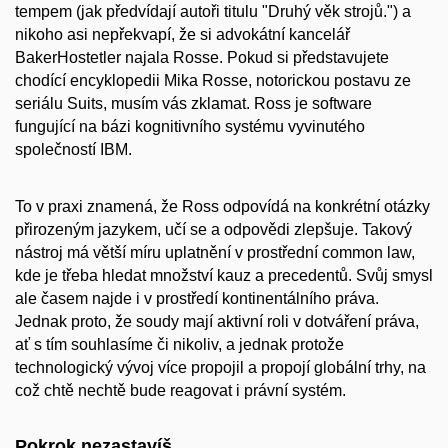
tempem (jak předvídají autoři titulu
"Druhý věk strojů
.") a
nikoho asi nepřekvapí, že si advokátní kancelář
BakerHostetler najala Rosse. Pokud si představujete
chodící encyklopedii Mika Rosse, notorickou postavu ze
seriálu Suits, musím vás zklamat. Ross je software
fungující na bázi kognitivního systému vyvinutého
společností IBM.
To v praxi znamená, že Ross odpovídá na konkrétní otázky
přirozeným jazykem, učí se a odpovědi zlepšuje. Takový
nástroj má větší míru uplatnění v prostřední common law,
kde je třeba hledat množství kauz a precedentů. Svůj smysl
ale časem najde i v prostředí kontinentálního práva.
Jednak proto, že soudy mají aktivní roli v dotváření práva,
ať s tím souhlasíme či nikoliv, a jednak protože
technologický vývoj více propojil a propojí globální trhy, na
což chtě nechtě bude reagovat i právní systém.
Pokrok nezastavíš