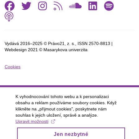
Facebook
Twitter
Instagram
RSS
SoundCl
Linked
Spo
Podcast
Vydává 2016–2025 © Právo21, z. s., ISSN
2570-8813 |
Webdesign 2021 © Masarykova univerzita
Cookies
K vyhodnocování tohoto webu a k personalizaci
obsahu a reklam používáme soubory cookies. Když
klikněte na „přijmout cookies", poskytnete nám
souhlas k jejich uložení, správě a analýze.
Upravit možnosti
Jen nezbytné