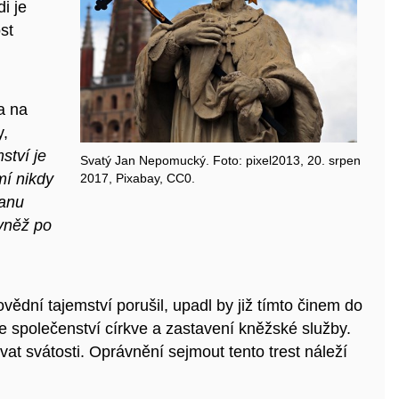
i je
st
a na
y,
ství je
Svatý Jan Nepomucký. Foto: pixel2013, 20. srpen
mí nikdy
2017, Pixabay, CC0.
ranu
ovněž po
ědní tajemství porušil, upadl by již tímto činem do
 společenství církve a zastavení kněžské služby.
t svátosti. Oprávnění sejmout tento trest náleží