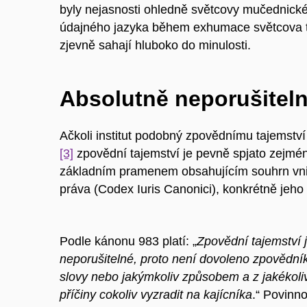
byly nejasnosti ohledně světcovy mučednické
údajného jazyka během exhumace světcova t
zjevně sahají hluboko do minulosti.
Absolutně neporušiteln
Ačkoli institut podobný zpovědnímu tajemstv
[3]
zpovědní tajemství je pevně spjato zejmén
základním pramenem obsahujícím souhrn vnit
práva (Codex Iuris Canonici), konkrétně jeho
Podle kánonu 983 platí: „
Zpovědní tajemství 
neporušitelné, proto není dovoleno zpovědní
slovy nebo jakýmkoliv způsobem a z jakékoli
příčiny cokoliv vyzradit na kajícníka
.“ Povinno