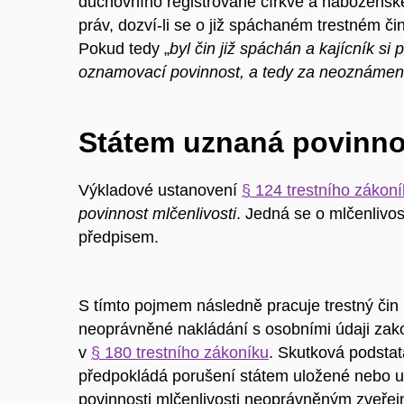
duchovního registrované církve a náboženské
práv, dozví-li se o již spáchaném trestném či
Pokud tedy „
byl čin již spáchán a kajícník s
oznamovací povinnost, a tedy za neoznámení 
Státem uznaná povinnos
Výkladové ustanovení
§ 124 trestního zákon
povinnost mlčenlivosti
. Jedná se o mlčenlivo
předpisem.
S tímto pojmem následně pracuje trestný čin
neoprávněné nakládání s osobními údaji zak
v
§ 180 trestního zákoníku
. Skutková podstat
předpokládá porušení státem uložené nebo 
povinnosti mlčenlivosti neoprávněným zveřej