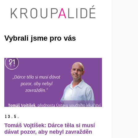
Vybrali jsme pro vás
13.
5.
Tomáš Vojtíšek: Dárce těla si musí
dávat pozor, aby nebyl zavražděn