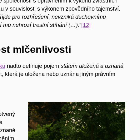
 společnosti s oprávněním k výkonu zvláštních
nu v souvislosti s výkonem zpovědního tajemství.
i přijde pro rozhřešení, nevzniká duchovnímu
mu nehrozí trestní stíhání (…).
“
[12]
t mlčenlivosti
íku
nadto definuje pojem
státem uložená a uznaná
st, která je uložena nebo uznána jiným právním
otvený
a
uznané
něním,