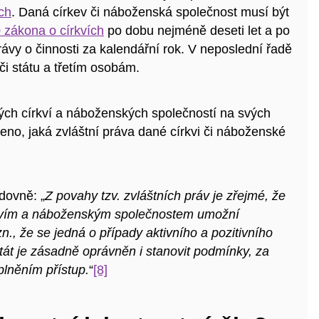
ch
. Daná církev či náboženská společnost musí být
 zákona o církvích
po dobu nejméně deseti let a po
ávy o činnosti za kalendářní rok. V neposlední řadě
i státu a třetím osobám.
aných církví a náboženských společností na svých
eno, jaká zvláštní práva dané církvi či náboženské
dovně: „
Z povahy tzv. zvláštních práv je zřejmé, že
írkvím a náboženským společnostem umožní
n., že se jedná o případy aktivního a pozitivního
stát je zásadně oprávněn i stanovit podmínky, za
plněním přístup.
“
[8]