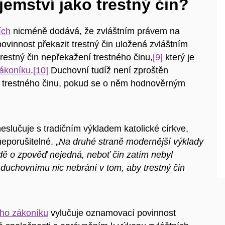
emství jako trestný čin?
ích
nicméně dodává, že zvláštním právem na
vinnost překazit trestný čin uložená zvláštním
restný čin nepřekažení trestného činu,
[9]
který je
zákoníku
.
[10]
Duchovní tudíž není zproštěn
í trestného činu, pokud se o něm hodnověrným
eslučuje s tradičním výkladem katolické církve,
eporušitelné. „
Na druhé straně modernější výklady
adě o zpověď nejedná, neboť čin zatím nebyl
duchovnímu nic nebrání v tom, aby trestný čin
ího zákoníku
vylučuje oznamovací povinnost