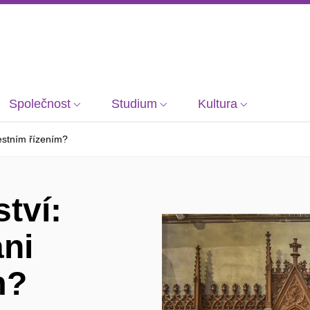
Společnost
Studium
Kultura
restním řízením?
tví:
ni
m?