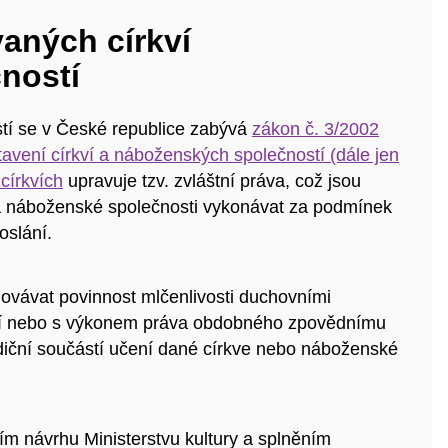
vaných církví
ností
tí se v České republice zabývá
zákon č. 3/2002
vení církví a náboženských společností (dále jen
církvích
upravuje tzv. zvláštní práva, což jsou
 a náboženské společnosti vykonávat za podmínek
oslání.
chovávat povinnost mlčenlivosti duchovními
tví nebo s výkonem práva obdobného zpovědnímu
adiční součástí učení dané církve nebo náboženské
ím návrhu Ministerstvu kultury a splněním