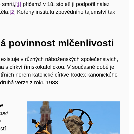
 smrti,
[1]
přičemž v 18. století ji podpořil nález
ěla.
[2]
Kořeny institutu zpovědního tajemství tak
á povinnost mlčenlivosti
í existuje v různých náboženských společenstvích,
a s církví římskokatolickou. V současné době je
řních norem katolické církve Kodex kanonického
 druhá verze z roku 1983.
je
kovi
v
stí