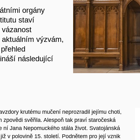
tátními orgány
itutu staví
 vázanost
i aktuálním výzvám,
 přehled
ináší následující
vzdory krutému mučení neprozradil jejímu choti,
m zpovědi svěřila. Alespoň tak praví staročeská
e ní Jana Nepomuckého stála život. Svatojánská
 v polovině 15. století. Podnětem pro její vznik