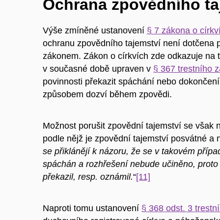
Ochrana zpovědního taj
Výše zmíněné ustanovení
§ 7 zákona o církv
ochranu zpovědního tajemství není dotčena po
zákonem. Zákon o církvích zde odkazuje na t
v současné době upraven v
§ 367 trestního 
povinnosti překazit spáchání nebo dokončen
způsobem dozví během zpovědi.
Možnost porušit zpovědní tajemství se však n
podle nějž je zpovědní tajemství posvátné a n
se přiklánějí k názoru, že se v takovém příp
spáchán a rozhřešení nebude učiněno, proto 
překazil, resp. oznámil.
“
[11]
Naproti tomu ustanovení
§ 368 odst. 3 trestn