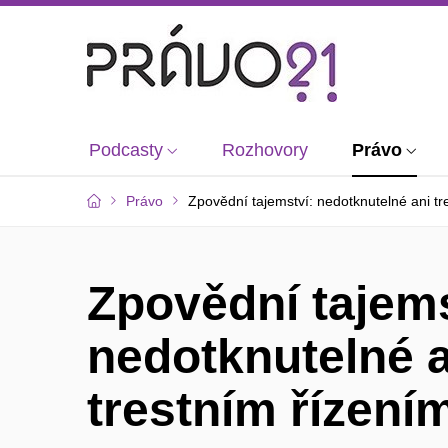
Podcasty
Rozhovory
Právo
Právo
Zpovědní tajemství: nedotknutelné ani t
Zpovědní tajems
nedotknutelné a
trestním řízení