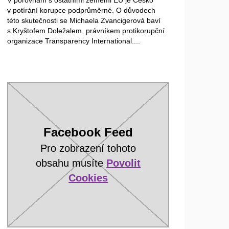
V porovnání s ostatními zeměmi EU je Česko
v potírání korupce podprůměrné. O důvodech
této skutečnosti se Michaela Zvancigerová baví
s Kryštofem Doležalem, právníkem protikorupční
organizace Transparency International....
Facebook Feed
Pro zobrazení tohoto
obsahu musíte
Povolit
Cookies