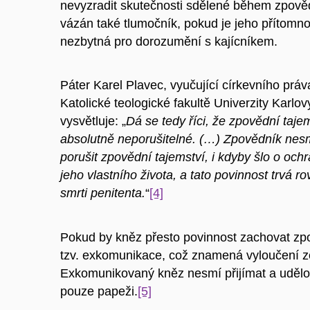
nevyzradit skutečnosti sdělené během zpověd
vázán také tlumočník, pokud je jeho přítomno
nezbytná pro dorozumění s kajícníkem.
Páter Karel Plavec, vyučující církevního práv
Katolické teologické fakultě Univerzity Karlov
vysvětluje: „
Dá se tedy říci, že zpovědní tajem
absolutně neporušitelné. (…) Zpovědník nes
porušit zpovědní tajemství, i kdyby šlo o och
jeho vlastního života, a tato povinnost trvá r
smrti penitenta.
“
[4]
Pokud by kněz přesto povinnost zachovat zpov
tzv. exkomunikace, což znamená vyloučení ze
Exkomunikovaný kněz nesmí přijímat a udělova
pouze papeži.
[5]