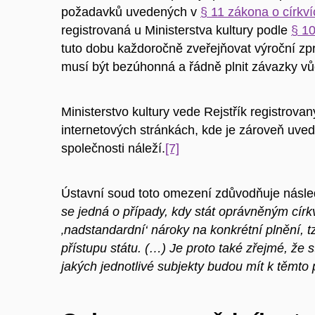
požadavků uvedených v
§ 11 zákona o církví
registrovaná u Ministerstva kultury podle
§ 10
tuto dobu každoročně zveřejňovat výroční zpr
musí být bezúhonná a řádně plnit závazky vůč
Ministerstvo kultury vede Rejstřík registrov
internetových stránkách, kde je zároveň uved
společnosti náleží.
[7]
Ústavní soud toto omezení zdůvodňuje násle
se jedná o případy, kdy stát oprávněným c
‚nadstandardní‘ nároky na konkrétní plnění, tz
přístupu státu. (…) Je proto také zřejmé, že 
jakých jednotlivé subjekty budou mít k těmto 