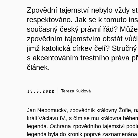
Zpovědní tajemství nebylo vždy s
respektováno. Jak se k tomuto inst
současný český právní řád? Může
zpovědním tajemstvím obstát vůč
jimž katolická církev čelí? Stručný
s akcentováním trestního práva př
článek.
Tereza Kuklová
13.
5.
2022
Jan Nepomucký, zpovědník královny Žofie, na
králi Václavu IV., s čím se mu královna běhe
legenda. Ochrana zpovědního tajemství podl
legenda byla do kronik poprvé zaznamenána již