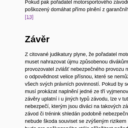
Pokud pak pořadatel motorsportového závodu
poškozený domáhat přímo plnění z garančního
[13]
Závěr
Z citované judikatury plyne, že pořadatel mo
muset nahrazovat újmu způsobenou divákům v
provozovatel zvlášť nebezpečného provozu 
o odpovědnost velice přísnou, které se nemů
všech svých právních povinností. Pokud by se
musí prokázat naplnění jedné ze tří vyjmenov
závěry uplatní i u jiných typů závodu, lze v tu
nebezpečí, kterým jsou diváci na takových 
závod či trénink shledán podobně nebezpečn
nebude škoda souviset se zvýšeným rizikem