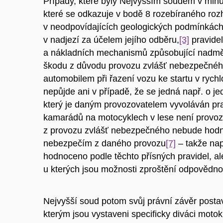
Případy, které byly Nejvyšším soudem v min
které se odkazuje v bodě 8 rozebíraného roz
v neodpovídajících geologických podmínkách
v nadjezí za účelem jejího odběru,
[3]
pravide
a nákladních mechanismů způsobující nadm
škodu z důvodu provozu zvlášť nebezpečné
automobilem při řazení vozu ke startu v rychl
nepůjde ani v případě, že se jedná např. o j
který je daným provozovatelem vyvoláván pr
kamarádů na motocyklech v lese není provo
z provozu zvlášť nebezpečného nebude hodn
nebezpečím z daného provozu
[7]
– takže nap
hodnoceno podle těchto přísných pravidel, al
u kterých jsou možnosti zproštění odpovědnost
Nejvyšší soud potom svůj právní závěr posta
kterým jsou vystaveni specificky diváci motok