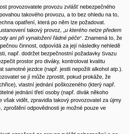
ost provozovatele provozu zvlášť nebezpečného
 povahou takového provozu, a to bez ohledu na to,
 všechna opatření, která po něm lze požadovat.
stanovení takový provoz, „
u kterého nelze předem
dy ani při vynaložení řádné péče
“. Znamená to, že
ečnou činnost, odpovídá za její následky nehledě
nosti, např. dodržet bezpečnostní požadavky Svazu
ečit prostor pro diváky, kontrolovat kvalitu
 samotné jezdce (např. jestli nepožili alkohol atp.).
zovatel se jí může zprostit, pokud prokáže, že
chřice), vlastní jednání poškozeného (který např.
titelné jednání třetí osoby (např. divák někoho
je však vidět, zpravidla takový provozovatel za újmy
, zproštění odpovědnosti je možné pouze ve