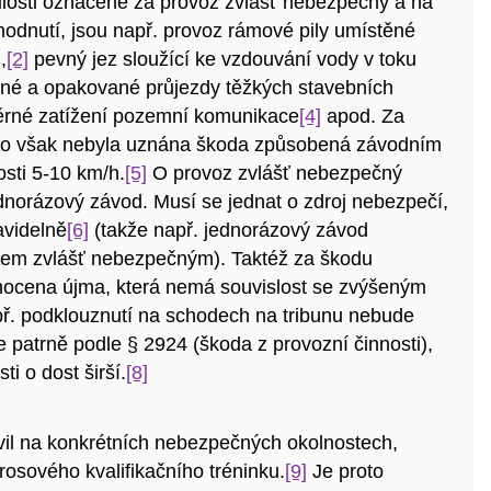
ulosti označené za provoz zvlášť nebezpečný a na
hodnutí, jsou např. provoz rámové pily umístěné
,
[2]
pevný jez sloužící ke vzdouvání vody v toku
lné a opakované průjezdy těžkých stavebních
ěrné zatížení pozemní komunikace
[4]
apod. Za
ho však nebyla uznána škoda způsobená závodním
osti 5-10 km/h.
[5]
O provoz zvlášť nebezpečný
ednorázový závod. Musí se jednat o zdroj nebezpečí,
avidelně
[6]
(takže např. jednorázový závod
zem zvlášť nebezpečným). Taktéž za škodu
ocena újma, která nemá souvislost se zvýšeným
ř. podklouznutí na schodech na tribunu nebude
e patrně podle § 2924 (škoda z provozní činnosti),
i o dost širší.
[8]
vil na konkrétních nebezpečných okolnostech,
rosového kvalifikačního tréninku.
[9]
Je proto