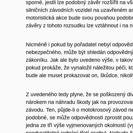
sporné, jestli lze podobný závěr rozšířit na 
silničních závodních vozidel na uzavřeném as
motoristická akce bude svou povahou podob
závěry z tohoto rozsudku lze vztáhnout i na n
Nicméně i pokud by pořadatel nebyl odpovědn
nebezpečného, může být shledán odpovědný
zákoníku. Jak ale bylo uvedeno výše, v tako
pokud prokáže, že vynaložil náležitou péči, 
bude ale muset prokazovat on, škůdce, nikol
Z uvedeného tedy plyne, že se poškozený div
nárokem na náhradu škody jak na provozovat
závodu. Ten, půjde-li o motokrosový závod n
podobné, se může odpovědnosti zprostit pouz
jedna ze tří výše vyjmenovaných okolností (
neodvratitelné jednání třetí osoby). Nebude-l