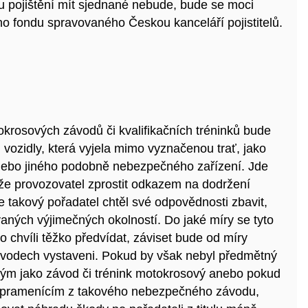
 pojištění mít sjednané nebude, bude se moci
 fondu spravovaného Českou kanceláří pojistitelů.
tokrosových závodů či kvalifikačních tréninků bude
ozidly, která vyjela mimo vyznačenou trať, jako
nebo jiného podobně nebezpečného zařízení. Jde
že provozovatel zprostit odkazem na dodržení
 takový pořadatel chtěl své odpovědnosti zbavit,
aných výjimečných okolností. Do jaké míry se tyto
to chvíli těžko předvídat, záviset bude od míry
závodech vystaveni. Pokud by však nebyl předmětný
ým jako závod či trénink motokrosový anebo pokud
 pramenícím z takového nebezpečného závodu,