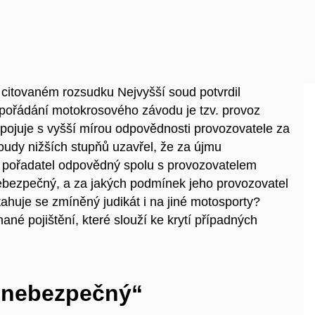
citovaném rozsudku Nejvyšší soud potvrdil
e pořádání motokrosového závodu je tzv. provoz
pojuje s vyšší mírou odpovědnosti provozovatele za
oudy nižších stupňů uzavřel, že za újmu
 pořadatel odpovědný spolu s provozovatelem
ebezpečný, a za jakých podmínek jeho provozovatel
huje se zmíněný judikát i na jiné motosporty?
né pojištění, které slouží ke krytí případných
ť nebezpečný“