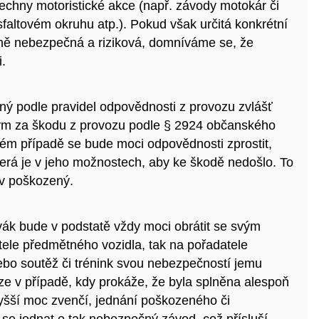
všechny motoristické akce (např. závody motokár či
faltovém okruhu atp.). Pokud však určitá konkrétní
ně nebezpečná a riziková, domníváme se, že
i.
ý podle pravidel odpovědnosti z provozu zvlášť
m za škodu z provozu podle § 2924 občanského
vém případě se bude moci odpovědnosti zprostit,
která je v jeho možnostech, aby ke škodě nedošlo. To
iv poškozený.
ák bude v podstatě vždy moci obrátit se svým
ele předmětného vozidla, tak na pořadatele
ebo soutěž či trénink svou nebezpečností jemu
e v případě, kdy prokáže, že byla splněna alespoň
vyšší moc zvenčí, jednání poškozeného či
i se jednat o tak nebezpečný závod, což přísluší