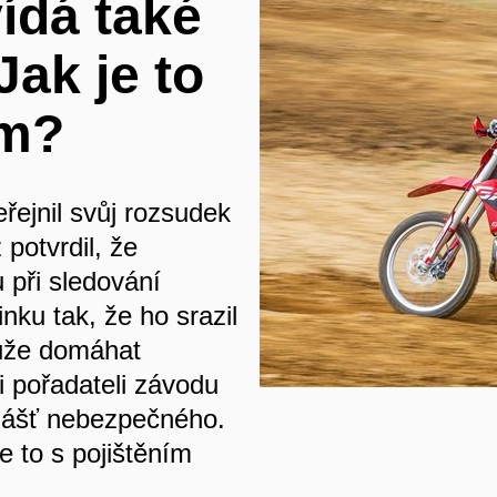
ídá také
Jak je to
ím?
řejnil svůj rozsudek
potvrdil, že
 při sledování
nku tak, že ho srazil
může domáhat
 pořadateli závodu
vlášť nebezpečného.
e to s pojištěním