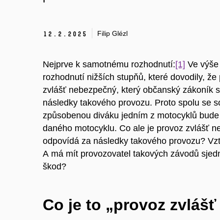
Filip Glézl
12.
2.
2025
Nejprve k samotnému rozhodnutí:
[1]
Ve výše 
rozhodnutí nižších stupňů, které dovodily, ž
zvlášť nebezpečný, který občanský zákoník s
následky takového provozu. Proto spolu se s
způsobenou diváku jedním z motocyklů bude
daného motocyklu. Co ale je provoz zvlášť n
odpovídá za následky takového provozu? Vzta
A má mít provozovatel takových závodů sjedna
škod?
Co je to „provoz zvláš