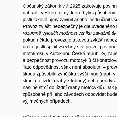
Občanský zákoník v § 2925 zakotvuje povinn
nahradit veškeré újmy, které byly způsobeny
jestli takové újmy zavinil anebo jestli učinil
Provoz zvlášť nebezpečný je dle uvedeného u
rozumně vyloučit možnost vzniku závažné ško
pokud někdo provozuje takovou zvlášť nebezp
na to, jestli splnil všechny své právní povin
motokrosu v Autoklubu České republiky, zabezp
a bezpečnost provozu motocyklů či kontrolovat
Tato odpovědnost však není absolutní – provo
škodu způsobila zvnějšku vyšší moc (např. vi
skočí do jízdní dráhy z tribuny) nebo neodvra
násilně strčí do jízdní dráhy motocyklů). Jak 
způsobené při jeho závodech odpovídat bude
výjimečných případech.