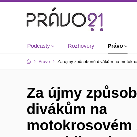
Podcasty
Rozhovory
Právo
Právo
Za újmy způsobené divákům na motokrosov
Za újmy způso
divákům na
motokrosovém 