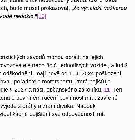
ch, bude muset prokazovat, „
že vynaložil veškerou
škodě nedošlo
.“
[10]
ristických závodů mohou obrátit na jejich
ovozovatelé nebo řidiči jednotlivých vozidel, a tudíž
m odškodnění, mají nově od 1. 4. 2024 poškození
ťovnu pořadatele motorsportu, která pojišťuje
odle § 2927 a násl. občanského zákoníku.
[11]
Ten
kona o povinném ručení povinnost mít uzavřené
. vyjede z dráhy a zraní diváka. Naopak
zidel žádné pojištění své odpovědnosti mít