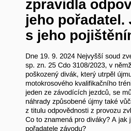
zpravidla odpov
jeho pořadatel. 
s jeho pojištěn
Dne 19. 9. 2024 Nejvyšší soud zve
sp. zn. 25 Cdo 3108/2023, v němž 
poškozený divák, který utrpěl újmu
motokrosového kvalifikačního tréni
jeden ze závodících jezdců, se 
náhrady způsobené újmy také vůči
z titulu odpovědnosti z provozu z
Co to znamená pro diváky? A jak j
pořadatele závodu?