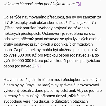
zákazem činnosti, nebo peněžitým trestem.
“
[8]
Co se týče navrhovaného přestupku, ten by byl zařazen za
§ 7 „Přestupky proti občanskému soužití“, a to jako § 7a
„Přestupek porušení svobody projevu“ do zákona o
některých přestupcích. Ustanovení je rozděleno na dva
odstavce, přičemž první odstavec se týká fyzických osob a
druhý odstavec právnických a podnikajících fyzických
osob. Za přestupek by mohla být uložena pokuta, a to až
do výše 500 000 Kč pro fyzickou osobu (odstavec 1) a do
výše 50 000 000 Kč pro právnickou či podnikající fyzickou
osobu (odstavec 2).
[9]
Hlavním rozlišujícím kritériem mezi přestupkem a trestným
činem by byl úmysl, se kterým by správce či provozovatel
vytvořený obsah z dané platformy odstranil. Aby se jednalo
o trestný čin, musí být přítomen úmysl „ztížit či zmařit
svobodnou veřejnou diskusi o důležitých otázkách