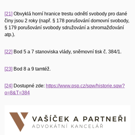
[21]
Obvyklá horní hranice trestu odnětí svobody pro dané
činy jsou 2 roky (např. § 178 porušování domovní svobody,
§ 179 porušování svobody sdružování a shromažďování
atp.).
[22]
Bod 5 a 7 stanoviska vlády, sněmovní tisk č. 384/1.
[23]
Bod 8 a 9 tamtéž.
[24]
Dostupné zde:
https://www.psp.cz/sqw/historie.sqw?
o=8&T=384