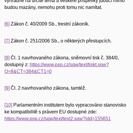
výhradně na určité téma a veškeré příspěvky jdoucí mimo
budou mazány, nemohu proti tomu nic namítat.
[6]
Zákon č. 40/2009 Sb., trestní zákoník.
[7]
Zákon č. 251/2006 Sb., o některých přestupcích.
[8]
Čl. 1 navrhovaného zákona, sněmovní tisk č. 384/0,
dostupný z:
https://www.psp.cz/sqw/text/tiskt.sqw?
O=8&CT=384&CT1=0
[9]
Čl. 2 navrhovaného zákona, tamtéž.
[10]
Parlamentním institutem bylo vypracováno stanovisko
ke kompatibilitě s právem EU dostupné zde:
https://www.psp.cz/sqw/text/text2.sqw?idd=155651