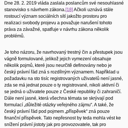
Dne 28. 2. 2019 vláda zaslala poslancům své nesouhlasné
stanovisko s návrhem zákona.
[18]
Ačkoli uznává stále
rostoucí význam sociálních sítí jakožto prostoru pro
realizaci svobody projevu a považuje narušení tohoto
práva za závažné, spatřuje v návrhu zákona několik
problémů.
Je toho názoru, že navrhovaný trestný čin a přestupek jsou
vágně formulované, jelikož jejich vymezení obsahuje
několik pojmů, které jsou neurčitě definovány nebo je
český právní řád zná s rozdílným významem. Například u
požadavku na sto tisíc registrovaných uživatelů není jasné,
zda se má jednat pouze o ty registrované, nikoli aktivní či
se jedná o uživatele pouze z České republiky či zahraničí.
Dále není jasné, která všechna témata se skrývají pod
formulací „důležité otázky veřejného zájmu“. A také, že
český právní řád pod pojmem „příspěvek“ zná pouze
finanční příspěvek. Tato nepřesnost by teda mohla vést ke
snížení právní jistoty jak pro provozovatele, tak pro