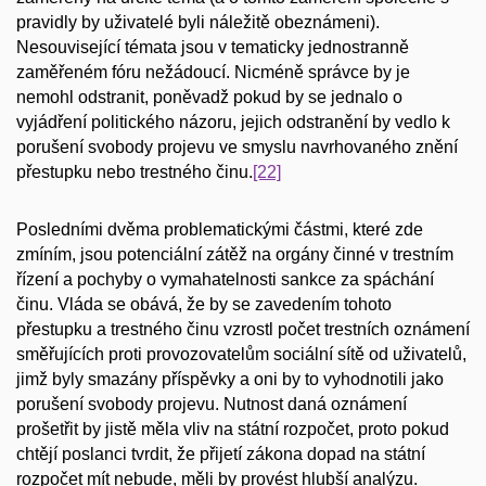
pravidly by uživatelé byli náležitě obeznámeni).
Nesouvisející témata jsou v tematicky jednostranně
zaměřeném fóru nežádoucí. Nicméně správce by je
nemohl odstranit, poněvadž pokud by se jednalo o
vyjádření politického názoru, jejich odstranění by vedlo k
porušení svobody projevu ve smyslu navrhovaného znění
přestupku nebo trestného činu.
[22]
Posledními dvěma problematickými částmi, které zde
zmíním, jsou potenciální zátěž na orgány činné v trestním
řízení a pochyby o vymahatelnosti sankce za spáchání
činu. Vláda se obává, že by se zavedením tohoto
přestupku a trestného činu vzrostl počet trestních oznámení
směřujících proti provozovatelům sociální sítě od uživatelů,
jimž byly smazány příspěvky a oni by to vyhodnotili jako
porušení svobody projevu. Nutnost daná oznámení
prošetřit by jistě měla vliv na státní rozpočet, proto pokud
chtějí poslanci tvrdit, že přijetí zákona dopad na státní
rozpočet mít nebude, měli by provést hlubší analýzu.