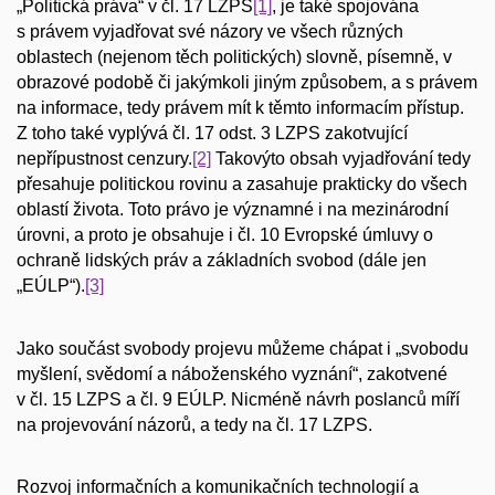
„Politická práva“ v čl. 17 LZPS
[1]
, je také spojována
s právem vyjadřovat své názory ve všech různých
oblastech (nejenom těch politických) slovně, písemně, v
obrazové podobě či jakýmkoli jiným způsobem, a s právem
na informace, tedy právem mít k těmto informacím přístup.
Z toho také vyplývá čl. 17 odst. 3 LZPS zakotvující
nepřípustnost cenzury.
[2]
Takovýto obsah vyjadřování tedy
přesahuje politickou rovinu a zasahuje prakticky do všech
oblastí života. Toto právo je významné i na mezinárodní
úrovni, a proto je obsahuje i čl. 10 Evropské úmluvy o
ochraně lidských práv a základních svobod (dále jen
„EÚLP“).
[3]
Jako součást svobody projevu můžeme chápat i „svobodu
myšlení, svědomí a náboženského vyznání“, zakotvené
v čl. 15 LZPS a čl. 9 EÚLP. Nicméně návrh poslanců míří
na projevování názorů, a tedy na čl. 17 LZPS.
Rozvoj informačních a komunikačních technologií a