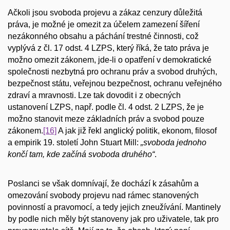
Ačkoli jsou svoboda projevu a zákaz cenzury důležitá
práva, je možné je omezit za účelem zamezení šíření
nezákonného obsahu a páchání trestné činnosti, což
vyplývá z čl. 17 odst. 4 LZPS, který říká, že tato práva je
možno omezit zákonem, jde-li o opatření v demokratické
společnosti nezbytná pro ochranu práv a svobod druhých,
bezpečnost státu, veřejnou bezpečnost, ochranu veřejného
zdraví a mravnosti. Lze tak dovodit i z obecných
ustanovení LZPS, např. podle čl. 4 odst. 2 LZPS, že je
možno stanovit meze základních práv a svobod pouze
zákonem.
[16]
A jak již řekl anglický politik, ekonom, filosof
a empirik 19. století John Stuart Mill:
„svoboda jednoho
končí tam, kde začíná svoboda druhého“
.
Poslanci se však domnívají, že dochází k zásahům a
omezování svobody projevu nad rámec stanovených
povinností a pravomocí, a tedy jejich zneužívání. Mantinely
by podle nich měly být stanoveny jak pro uživatele, tak pro