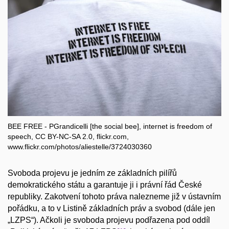
BEE FREE - PGrandicelli [the social bee],
internet is freedom of
speech,
CC BY-NC-SA 2.0, flickr.com,
www.flickr.com/photos/aliestelle/3724030360
Svoboda projevu je jedním ze základních pilířů
demokratického státu a garantuje ji i právní řád České
republiky. Zakotvení tohoto práva nalezneme již v ústavním
pořádku, a to v Listině základních práv a svobod (dále jen
„LZPS“). Ačkoli je svoboda projevu podřazena pod oddíl