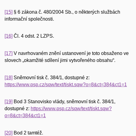
[15]
§ 6 zákona č. 480/2004 Sb., o některých službách
informační společnosti.
[16]
Čl. 4 odst. 2 LZPS.
[17]
V navrhovaném znění ustanovení je toto obsaženo ve
slovech „okamžité sdílení jimi vytvořeného obsahu“.
[18]
Sněmovní tisk č. 384/1, dostupné z:
https://www.psp.cz/sqw/text/tiskt.sqw?o=8&ct=384&ct1=1
[19]
Bod 3 Stanovisko vlády, sněmovní tisk č. 384/1,
dostupné z:
https://www.psp.cz/sqw/text/tiskt.sqw?
o=8&ct=384&ct1=1
[20]
Bod 2 tamtéž.