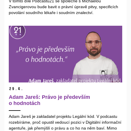
V tomto díle Podcastu21 se společně s Michaelou
Zvancigerovou bude bavit o právní úpravě pitvy, specificích
povolání soudního lékaře i soudním znalectví.
29.
4.
Adam Jareš: Právo je především
o hodnotách
Adam Jareš je zakladatel projektu Legální kód. V podcastu
rozebíráme, proč opustil vedoucí pozici v Digitální informační
agentuře, jak přemýšlí o právu a co ho na něm baví. Mimo