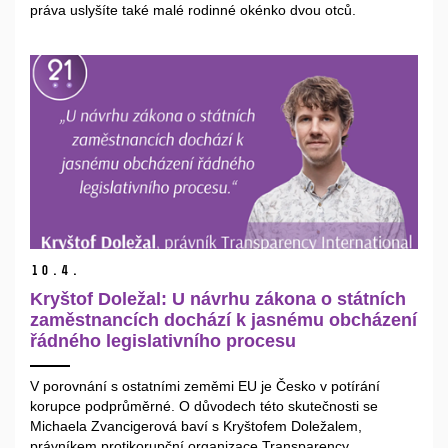
práva uslyšíte také malé rodinné okénko dvou otců.
10.
4.
Kryštof Doležal: U návrhu zákona o státních
zaměstnancích dochází k jasnému obcházení
řádného legislativního procesu
V porovnání s ostatními zeměmi EU je Česko v potírání
korupce podprůměrné. O důvodech této skutečnosti se
Michaela Zvancigerová baví s Kryštofem Doležalem,
právníkem protikorupční organizace Transparency