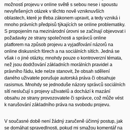
možností projevu v online světě s sebou nese i spoustu
nevyřešených otázek v těchto nově vzniknuvších
oblastech, které je třeba zákonem upravit, a tedy vzniká i
mnoho právních předpisů týkajících se online problematiky.
S propojením na mezinárodní úrovni se začínají objevovat i
požadavky ze strany společnosti a správců online
platforem na způsob projevu a vyjadřování názorů na
online diskusních fórech a na sociálních sítích. Jedná se
však i o jiné otázky, mnohdy pouze o kontroverzní témata,
než jsou dodržování základních morálních pravidel a
právního řádu, kde nelze stanovit, že obsah sdělení
daného uživatele porušuje autorská práva či obsahuje
rasismus. Mnohdy se jednoduše názory správců sociálních
sítí neslučují s projevy uživatelů a dochází k mazání
obsahu ze strany provozovatele či správce, což může vést
k narušování základního práva na svobodu projevu.
V současné době není žádný zaručeně účinný postup, jak
se domáhat spravedlnosti, pokud mi smažou komentář na