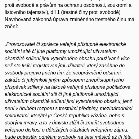
proti svobodě a právům na ochranu osobnosti, soukromí a
listovního tajemství), díl 1 (trestné činy proti svobodě).
Navrhovaná zákonná úprava zmíněného trestného činu má
znění:
„
Provozovatel či správce veřejně přístupné elektronické
sociální sítě či jiné platformy umožňující uživatelům
okamžité sdílení jimi vytvořeného obsahu používané více
než sto tisíci registrovanými uživateli, který zasáhne do
svobody projevu jiného tím, že neoprávněně odstraní,
zakáže či jakýmkoli jiným způsobem znepřístupní jeho
příspěvek sdílený na takové veřejně přístupné počítačové
elektronické sociální síti či jiné platformě umožňující
uživatelům okamžité sdílení jimi vytvořeného obsahu, jenž
není v hrubém rozporu s trestními předpisy, mezinárodními
smlouvami, kterými je Česká republika vázána, nebo s
dobrými mravy, a to v úmyslu ztížit či zmařit svobodnou
veřejnou diskusi o důležitých otázkách veřejného zájmu,
bude potrestán odnětím svobody na šest měsíců až tři léta,