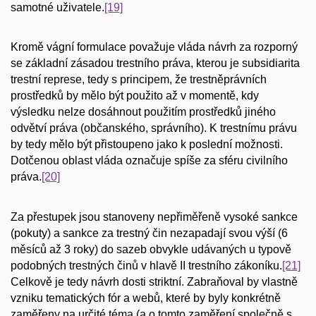
samotné uživatele.
[19]
Kromě vágní formulace považuje vláda návrh za rozporný
se základní zásadou trestního práva, kterou je subsidiarita
trestní represe, tedy s principem, že trestněprávních
prostředků by mělo být použito až v momentě, kdy
výsledku nelze dosáhnout použitím prostředků jiného
odvětví práva (občanského, správního). K trestnímu právu
by tedy mělo být přistoupeno jako k poslední možnosti.
Dotčenou oblast vláda označuje spíše za sféru civilního
práva.
[20]
Za přestupek jsou stanoveny nepřiměřeně vysoké sankce
(pokuty) a sankce za trestný čin nezapadají svou výší (6
měsíců až 3 roky) do sazeb obvykle udávaných u typově
podobných trestných činů v hlavě II trestního zákoníku.
[21]
Celkově je tedy návrh dosti striktní. Zabraňoval by vlastně
vzniku tematických fór a webů, které by byly konkrétně
zaměřeny na určité téma (a o tomto zaměření společně s