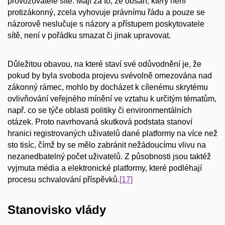
provozovatele sítě. Mají za to, že obsah, který není
protizákonný, zcela vyhovuje právnímu řádu a pouze se
názorově neslučuje s názory a přístupem poskytovatele
sítě, není v pořádku smazat či jinak upravovat.
Důležitou obavou, na které staví své odůvodnění je, že
pokud by byla svoboda projevu svévolně omezována nad
zákonný rámec, mohlo by docházet k cílenému skrytému
ovlivňování veřejného mínění ve vztahu k určitým tématům,
např. co se týče oblasti politiky či environmentálních
otázek. Proto navrhovaná skutková podstata stanoví
hranici registrovaných uživatelů dané platformy na více než
sto tisíc, čímž by se mělo zabránit nežádoucímu vlivu na
nezanedbatelný počet uživatelů. Z působnosti jsou taktéž
vyjmuta média a elektronické platformy, které podléhají
procesu schvalování příspěvků.
[17]
Stanovisko vlády