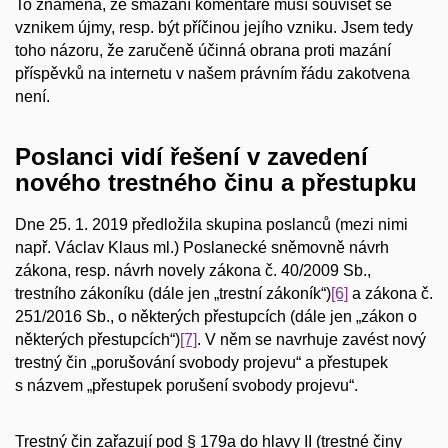
To znamená, že smazání komentáře musí souviset se
vznikem újmy, resp. být příčinou jejího vzniku. Jsem tedy
toho názoru, že zaručeně účinná obrana proti mazání
příspěvků na internetu v našem právním řádu zakotvena
není.
Poslanci vidí řešení v zavedení
nového trestného činu a přestupku
Dne 25. 1. 2019 předložila skupina poslanců (mezi nimi
např. Václav Klaus ml.) Poslanecké sněmovně návrh
zákona, resp. návrh novely zákona č. 40/2009 Sb.,
trestního zákoníku (dále jen „trestní zákoník“)
[6]
a zákona č.
251/2016 Sb., o některých přestupcích (dále jen „zákon o
některých přestupcích“)
[7]
. V něm se navrhuje zavést nový
trestný čin „porušování svobody projevu“ a přestupek
s názvem „přestupek porušení svobody projevu“.
Trestný čin zařazují pod § 179a do hlavy II (trestné činy