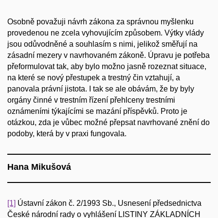
Osobně považuji návrh zákona za správnou myšlenku
provedenou ne zcela vyhovujícím způsobem. Výtky vlády
jsou odůvodněné a souhlasím s nimi, jelikož směřují na
zásadní mezery v navrhovaném zákoně. Úpravu je potřeba
přeformulovat tak, aby bylo možno jasně rozeznat situace,
na které se nový přestupek a trestný čin vztahují, a
panovala právní jistota. I tak se ale obávám, že by byly
orgány činné v trestním řízení přehlceny trestními
oznámeními týkajícími se mazání příspěvků. Proto je
otázkou, zda je vůbec možné přepsat navrhované znění do
podoby, která by v praxi fungovala.
Hana Mikušová
[1]
Ústavní zákon č. 2/1993 Sb., Usnesení předsednictva
České národní rady o vyhlášení LISTINY ZÁKLADNÍCH