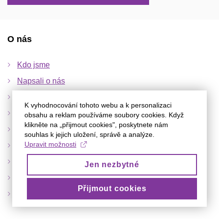
O nás
Kdo jsme
Napsali o nás
Redakce
K vyhodnocování tohoto webu a k personalizaci
Partneři
obsahu a reklam používáme soubory cookies. Když
klikněte na „přijmout cookies", poskytnete nám
Inzerce
souhlas k jejich uložení, správě a analýze.
Upravit možnosti
Publikační podmínky
Kontakty
Jen nezbytné
Prohlášení o ochraně osobních údajů
Přijmout cookies
Archiv