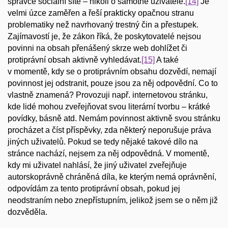
správce sociální sítě – nikoli o samotné uživatele.
[14]
Je
velmi úzce zaměřen a řeší prakticky opačnou stranu
problematiky než navrhovaný trestný čin a přestupek.
Zajímavostí je, že zákon říká, že poskytovatelé nejsou
povinni na obsah přenášený skrze web dohlížet či
protiprávní obsah aktivně vyhledávat.
[15]
A také
v momentě, kdy se o protiprávním obsahu dozvědí, nemají
povinnost jej odstranit, pouze jsou za něj odpovědní. Co to
vlastně znamená? Provozuji např. internetovou stránku,
kde lidé mohou zveřejňovat svou literární tvorbu – krátké
povídky, básně atd. Nemám povinnost aktivně svou stránku
procházet a číst příspěvky, zda některý neporušuje práva
jiných uživatelů. Pokud se tedy nějaké takové dílo na
stránce nachází, nejsem za něj odpovědná. V momentě,
kdy mi uživatel nahlásí, že jiný uživatel zveřejňuje
autorskoprávně chráněná díla, ke kterým nemá oprávnění,
odpovídám za tento protiprávní obsah, pokud jej
neodstraním nebo znepřístupním, jelikož jsem se o něm již
dozvěděla.