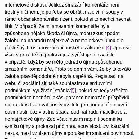
internetové diskusi. Jelikož smazání komentáře není
trestným činem, je potřeba se obrátit na civilní soudy v
rámci občanskoprávního řízení, pokud si to nechci nechat
líbit. V případě, že mi smazáním komentáře byla
způsobena nějaká škoda či újma, mohu zkusit podat
žalobu na náhradu majetkové a nemajetkové újmu dle
příslušných ustanovení občanského zákoníku.
[4]
Újma se
však v praxi těžko prokazuje a vyčísluje, obzvláště
v případě, když by se mělo jednat o újmu způsobenou
smazáním komentáře. Proto se domnívám, že by takováto
žaloba pravděpodobně nebyla úspěšná. Registrací na
webu či sociální síti také souhlasím se smluvními
podmínkami využívání stránky
[5]
, pokud se tedy v těchto
podmínkách nachází jakási garance nemazání příspěvků,
mohu zkusit žalovat poskytovatele pro porušení smluvní
povinnosti, což vlastně spadá pod náhradu majetkové a
nemajetkové újmy. Zde však musím naplnit podmínku
vzniku újmy a prokázat příčinnou souvislost, tzv. kauzální
nexus, mezi vznikem újmy a porušením smluvní povinnosti.