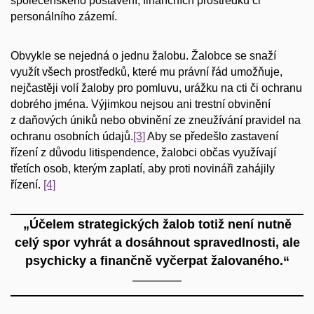
společenského postavení, finančních prostředků či
personálního zázemí.
Obvykle se nejedná o jednu žalobu. Žalobce se snaží
využít všech prostředků, které mu právní řád umožňuje,
nejčastěji volí žaloby pro pomluvu, urážku na cti či ochranu
dobrého jména. Výjimkou nejsou ani trestní obvinění
z daňových úniků nebo obvinění ze zneužívání pravidel na
ochranu osobních údajů.
[3]
Aby se předešlo zastavení
řízení z důvodu litispendence, žalobci občas využívají
třetích osob, kterým zaplatí, aby proti novináři zahájily
řízení.
[4]
„Účelem strategických žalob totiž není nutně
celý spor vyhrát a dosáhnout spravedlnosti, ale
psychicky a finančně vyčerpat žalovaného.“