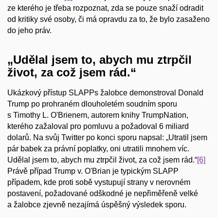
ze kterého je třeba rozpoznat, zda se pouze snaží odradit
od kritiky své osoby, či má opravdu za to, že bylo zasaženo
do jeho práv.
„Udělal jsem to, abych mu ztrpčil
život, za což jsem rád.“
Ukázkový přístup SLAPPs žalobce demonstroval Donald
Trump po prohraném dlouholetém soudním sporu
s Timothy L. O'Brienem, autorem knihy TrumpNation,
kterého zažaloval pro pomluvu a požadoval 6 miliard
dolarů. Na svůj Twitter po konci sporu napsal: „Utratil jsem
pár babek za právní poplatky, oni utratili mnohem víc.
Udělal jsem to, abych mu ztrpčil život, za což jsem rád.“
[6]
Právě případ Trump v. O'Brian je typickým SLAPP
případem, kde proti sobě vystupují strany v nerovném
postavení, požadované odškodné je nepřiměřeně velké
a žalobce zjevně nezajímá úspěšný výsledek sporu.