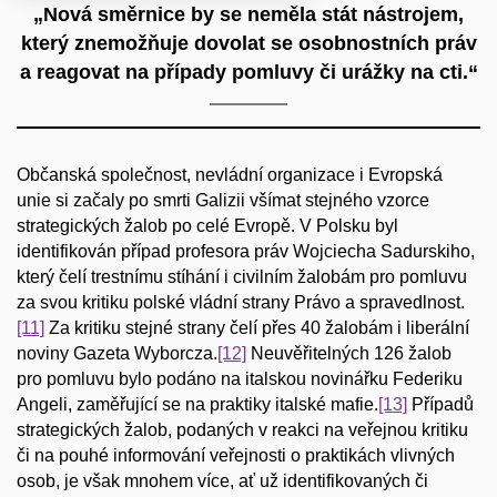
„Nová směrnice by se neměla stát nástrojem,
který znemožňuje dovolat se osobnostních práv
a reagovat na případy pomluvy či urážky na cti.“
Občanská společnost, nevládní organizace i Evropská
unie si začaly po smrti Galizii všímat stejného vzorce
strategických žalob po celé Evropě. V Polsku byl
identifikován případ profesora práv Wojciecha Sadurskiho,
který čelí trestnímu stíhání i civilním žalobám pro pomluvu
za svou kritiku polské vládní strany Právo a spravedlnost.
[11]
Za kritiku stejné strany čelí přes 40 žalobám i liberální
noviny Gazeta Wyborcza.
[12]
Neuvěřitelných 126 žalob
pro pomluvu bylo podáno na italskou novinářku Federiku
Angeli, zaměřující se na praktiky italské mafie.
[13]
Případů
strategických žalob, podaných v reakci na veřejnou kritiku
či na pouhé informování veřejnosti o praktikách vlivných
osob, je však mnohem více, ať už identifikovaných či