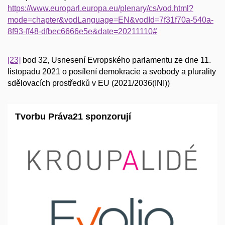
https://www.europarl.europa.eu/plenary/cs/vod.html?
mode=chapter&vodLanguage=EN&vodId=7f31f70a-540a-
8f93-ff48-dfbec6666e5e&date=20211110#
[23]
bod 32, Usnesení Evropského parlamentu ze dne 11.
listopadu 2021 o posílení demokracie a svobody a plurality
sdělovacích prostředků v EU (2021/2036(INI))
Tvorbu Práva21 sponzorují