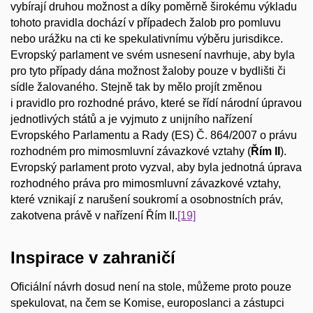
vybírají druhou možnost a díky poměrně širokému výkladu
tohoto pravidla dochází v případech žalob pro pomluvu
nebo urážku na cti ke spekulativnímu výběru jurisdikce.
Evropský parlament ve svém usnesení navrhuje, aby byla
pro tyto případy dána možnost žaloby pouze v bydlišti či
sídle žalovaného. Stejně tak by mělo projít změnou
i pravidlo pro rozhodné právo, které se řídí národní úpravou
jednotlivých států a je vyjmuto z unijního nařízení
Evropského Parlamentu a Rady (ES) Č. 864/2007 o právu
rozhodném pro mimosmluvní závazkové vztahy (
Řím II
).
Evropský parlament proto vyzval, aby byla jednotná úprava
rozhodného práva pro mimosmluvní závazkové vztahy,
které vznikají z narušení soukromí a osobnostních práv,
zakotvena právě v nařízení Řím II.
[19]
Inspirace v zahraničí
Oficiální návrh dosud není na stole, můžeme proto pouze
spekulovat, na čem se Komise, europoslanci a zástupci