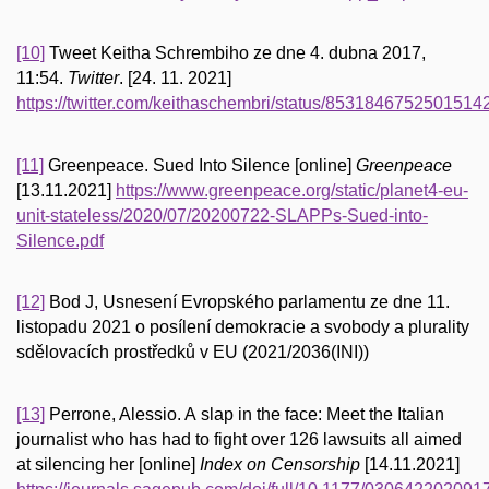
[10]
Tweet Keitha Schrembiho ze dne 4. dubna 2017,
11:54.
Twitter
. [24. 11. 2021]
https://twitter.com/keithaschembri/status/8531846752501514
[11]
Greenpeace. Sued Into Silence [online]
Greenpeace
[13.11.2021]
https://www.greenpeace.org/static/planet4-eu-
unit-stateless/2020/07/20200722-SLAPPs-Sued-into-
Silence.pdf
[12]
Bod J, Usnesení Evropského parlamentu ze dne 11.
listopadu 2021 o posílení demokracie a svobody a plurality
sdělovacích prostředků v EU (2021/2036(INI))
[13]
Perrone, Alessio. A slap in the face: Meet the Italian
journalist who has had to fight over 126 lawsuits all aimed
at silencing her [online]
Index on Censorship
[14.11.2021]