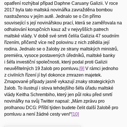
opatření rozhýbal případ Daphne Caruany Galizii. V roce
2017 byla tato maltská novinářka zavražděna bombou
nastraženou v jejím autě. Jednalo se o čin přímo
související s její novinářskou prací, která se zaměřovala na
odhalování korupčních kauz až v nejvyšších patrech
maltské vlády. V době své smrti čelila Galizia 47 soudním
řízením, přičemž více než polovinu z nich zdědila její
rodina. Jednalo se o žaloby ze strany maltských ministrů,
premiéra, vysoce postavených úředníků, maltské banky
i šéfa investiční společnosti, který podal proti Galizii
neuvěřitelných 19 žalob pro pomluvu.
[9]
V rámci jednoho
z civilních řízení jí byl dokonce zmrazen majetek.
Zmapované případy jasně vykazují znaky strategických
žalob. To ilustrují i slova tehdejšího šéfa úřadu maltské
vlády Keitha Schrembiho, který jen půl roku před smrtí
novinářky na svůj Twitter napsal: „Mám zprávu pro
prolhanou DCG: Příští týden budete čelit další žalobě pro
pomluvu a není žádné cesty ven!“
[10]