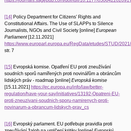
https://journals.sagepub.com/doi/full/10.1177/03064220209
[14]
Policy Department for Citizens’ Rights and
Constitutional Affairs. The Use of SLAPPs to Silence
Journalists, NGOs and Civil Society [online]
European
Parliament
[12.11.2021]
https://www.europarl.europa.eu/RegData/etudes/STUD/20
str. 7
[15]
Evropská komise. Opatření EU proti zneužívání
soudních sporů namířených proti novinářům a obráncům
lidských práv - roadmap [online]
Evropská komise
[15.11.2021]
https://ec.europa.eu/info/law/better-
regulation/have-your-say/initiatives/13192-Opatreni-EU-
proti-zneuzivani-soudnich-sporu-namirenych-proti-
novinarum-a-obrancum-lidskych-prav_cs
[16]
Evropský parlament. EU potřebuje pravidla proti
zneužívání žalob na umlčení kritiky [online]
Evropský