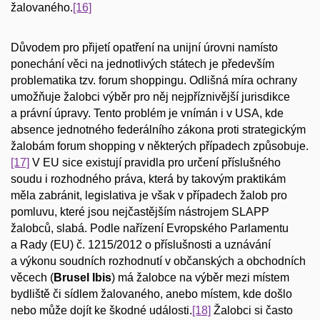
žalovaného.
[16]
Důvodem pro přijetí opatření na unijní úrovni namísto
ponechání věci na jednotlivých státech je především
problematika tzv. forum shoppingu. Odlišná míra ochrany
umožňuje žalobci výběr pro něj nejpříznivější jurisdikce
a právní úpravy. Tento problém je vnímán i v USA, kde
absence jednotného federálního zákona proti strategickým
žalobám forum shopping v některých případech způsobuje.
[17]
V EU sice existují pravidla pro určení příslušného
soudu i rozhodného práva, která by takovým praktikám
měla zabránit, legislativa je však v případech žalob pro
pomluvu, které jsou nejčastějším nástrojem SLAPP
žalobců, slabá. Podle nařízení Evropského Parlamentu
a Rady (EU) č. 1215/2012 o příslušnosti a uznávání
a výkonu soudních rozhodnutí v občanských a obchodních
věcech (
Brusel Ibis
) má žalobce na výběr mezi místem
bydliště či sídlem žalovaného, anebo místem, kde došlo
nebo může dojít ke škodné události.
[18]
Žalobci si často