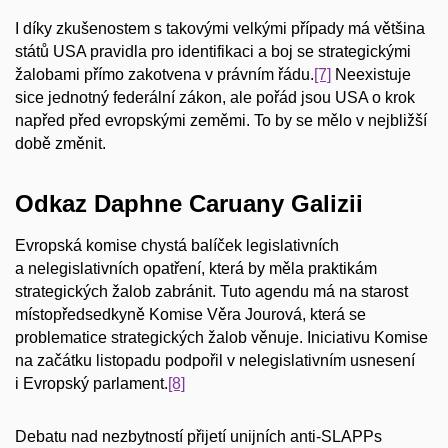
I díky zkušenostem s takovými velkými případy má většina
států USA pravidla pro identifikaci a boj se strategickými
žalobami přímo zakotvena v právním řádu.
[7]
Neexistuje
sice jednotný federální zákon, ale pořád jsou USA o krok
napřed před evropskými zeměmi. To by se mělo v nejbližší
době změnit.
Odkaz Daphne Caruany Galizii
Evropská komise chystá balíček legislativních
a nelegislativních opatření, která by měla praktikám
strategických žalob zabránit. Tuto agendu má na starost
místopředsedkyně Komise Věra Jourová, která se
problematice strategických žalob věnuje. Iniciativu Komise
na začátku listopadu podpořil v nelegislativním usnesení
i Evropský parlament.
[8]
Debatu nad nezbytností přijetí unijních anti-SLAPPs