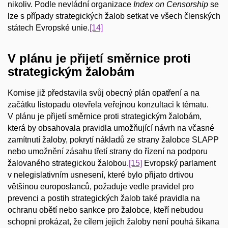
nikoliv. Podle nevládní organizace
Index on Censorship
se
lze s případy strategických žalob setkat ve všech členských
státech Evropské unie.
[14]
V plánu je přijetí směrnice proti
strategickým žalobám
Komise již představila svůj obecný plán opatření a na
začátku listopadu otevřela veřejnou konzultaci k tématu.
V plánu je přijetí směrnice proti strategickým žalobám,
která by obsahovala pravidla umožňující návrh na včasné
zamítnutí žaloby, pokrytí nákladů ze strany žalobce SLAPP
nebo umožnění zásahu třetí strany do řízení na podporu
žalovaného strategickou žalobou.
[15]
Evropský parlament
v nelegislativním usnesení, které bylo přijato drtivou
většinou europoslanců, požaduje vedle pravidel pro
prevenci a postih strategických žalob také pravidla na
ochranu obětí nebo sankce pro žalobce, kteří nebudou
schopni prokázat, že cílem jejich žaloby není pouhá šikana