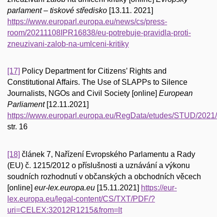
parlament – tiskové středisko
[13.11. 2021]
https://www.europarl.europa.eu/news/cs/press-
room/20211108IPR16838/eu-potrebuje-pravidla-proti-
zneuzivani-zalob-na-umlceni-kritiky
[17]
Policy Department for Citizens’ Rights and
Constitutional Affairs. The Use of SLAPPs to Silence
Journalists, NGOs and Civil Society [online]
European
Parliament
[12.11.2021]
https://www.europarl.europa.eu/RegData/etudes/STUD/20
str. 16
[18]
článek 7, Nařízení Evropského Parlamentu a Rady
(EU) č. 1215/2012 o příslušnosti a uznávání a výkonu
soudních rozhodnutí v občanských a obchodních věcech
[online]
eur-lex.europa.eu
[15.11.2021]
https://eur-
lex.europa.eu/legal-content/CS/TXT/PDF/?
uri=CELEX:32012R1215&from=lt