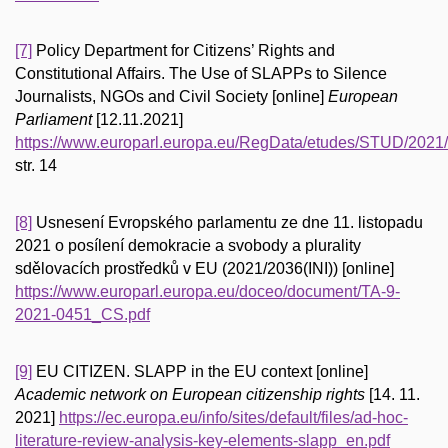
[7]
Policy Department for Citizens’ Rights and
Constitutional Affairs. The Use of SLAPPs to Silence
Journalists, NGOs and Civil Society [online]
European
Parliament
[12.11.2021]
https://www.europarl.europa.eu/RegData/etudes/STUD/20
str. 14
[8]
Usnesení Evropského parlamentu ze dne 11. listopadu
2021 o posílení demokracie a svobody a plurality
sdělovacích prostředků v EU (2021/2036(INI)) [online]
https://www.europarl.europa.eu/doceo/document/TA-9-
2021-0451_CS.pdf
[9]
EU CITIZEN. SLAPP in the EU context [online]
Academic network on European citizenship rights
[14. 11.
2021]
https://ec.europa.eu/info/sites/default/files/ad-hoc-
literature-review-analysis-key-elements-slapp_en.pdf