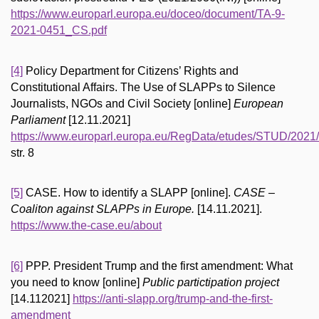
https://www.europarl.europa.eu/doceo/document/TA-9-
2021-0451_CS.pdf
[4]
Policy Department for Citizens’ Rights and
Constitutional Affairs. The Use of SLAPPs to Silence
Journalists, NGOs and Civil Society [online]
European
Parliament
[12.11.2021]
https://www.europarl.europa.eu/RegData/etudes/STUD/20
str. 8
[5]
CASE. How to identify a SLAPP [online].
CASE –
Coaliton against SLAPPs in Europe.
[14.11.2021].
https://www.the-case.eu/about
[6]
PPP. President Trump and the first amendment: What
you need to know [online]
Public partictipation project
[14.112021]
https://anti-slapp.org/trump-and-the-first-
amendment