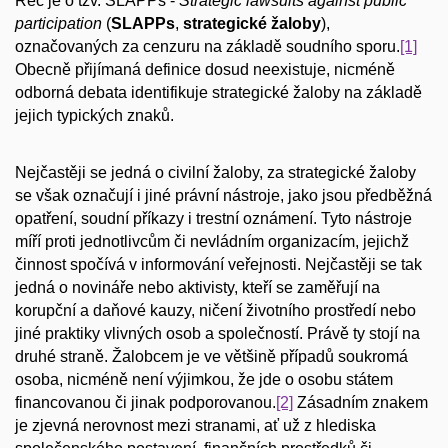
Řeč je o tzv. SLAPPs -
Strategic lawsuits against public
participation
(
SLAPPs
,
strategické žaloby
),
označovaných za cenzuru na základě soudního sporu.
[1]
Obecně přijímaná definice dosud neexistuje, nicméně
odborná debata identifikuje strategické žaloby na základě
jejich typických znaků.
Nejčastěji se jedná o civilní žaloby, za strategické žaloby
se však označují i jiné právní nástroje, jako jsou předběžná
opatření, soudní příkazy i trestní oznámení. Tyto nástroje
míří proti jednotlivcům či nevládním organizacím, jejichž
činnost spočívá v informování veřejnosti. Nejčastěji se tak
jedná o novináře nebo aktivisty, kteří se zaměřují na
korupční a daňové kauzy, ničení životního prostředí nebo
jiné praktiky vlivných osob a společností. Právě ty stojí na
druhé straně. Žalobcem je ve většině případů soukromá
osoba, nicméně není výjimkou, že jde o osobu státem
financovanou či jinak podporovanou.
[2]
Zásadním znakem
je zjevná nerovnost mezi stranami, ať už z hlediska