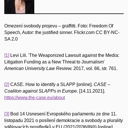
Omezení svobody projevu – graffitti. Foto: Freedom Of
Speech, Autor: the justified sinner. Flickr.com CC BY-NC-
SA 2.0
[1]
Levi Lili. 'The Weaponized Lawsuit against the Media:
Litigation Funding as a New Threat to Journalism'
American University Law Review.
2017, vol. 66, str. 761.
[2]
CASE. How to identify a SLAPP [online].
CASE –
Coaliton against SLAPPs in Europe
. [14.11.2021].
https://www.the-case.eu/about
[3]
Bod 14 Usnesení Evropského parlamentu ze dne 11.
listopadu 2021 o posílení demokracie a svobody a plurality
sdělovacích prostředků v EU (2021/2036(INI)) [online]