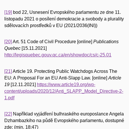
[19]
bod 22, Usnesení Evropského parlamentu ze dne 11.
listopadu 2021 o posílení demokracie a svobody a plurality
sdělovacích prostředků v EU (2021/2036(INI))
[20]
Art. 51 Code of Civil Procedure [online]
Publications
Quebec
[15.11.2021]
http://legisquebec.gouv.qc.ca/en/showdoc/cs/c-25.01
[21]
Article 19. Protecting Public Watchdogs Across The
EU: A Proposal For an EU Anti-Slapp Law. [online]
Article
19
[12.11.2021]
https://www.article19.org/wp-
content/uploads/2020/12/Anti_SLAPP_Model_Directive-2-
1.pdf
[22]
Například vyjádření bulhraského europoslance Angela
Dzhambazkiho na půdě Evropského parlamentu, dostupné
zde: (min. 18:47)