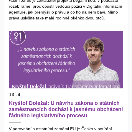
Adam Jareš je zakladatel projektu Legální kód. V podcastu
rozebíráme, proč opustil vedoucí pozici v Digitální informační
agentuře, jak přemýšlí o právu a co ho na něm baví. Mimo
práva uslyšíte také malé rodinné okénko dvou otců.
10.
4.
Kryštof Doležal: U návrhu zákona o státních
zaměstnancích dochází k jasnému obcházení
řádného legislativního procesu
V porovnání s ostatními zeměmi EU je Česko v potírání