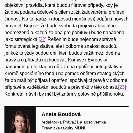
objektivní pravidla, která budou filtrovat případy, kdy je
žaloba podána účelově s cílem ztížit žalovanému profesní
činnost. Na to naráží i (doposud menšinoví) odpůrci nových
pravidel. Bojí se, že bude svoboda projevu absolutně
neomezená a každá žaloba pro pomluvu bude napadena
jako strategická.
[22]
Řešením bude nejenom správně
formulovaná legislativa, ale i odborná znalost soudců,
jelikož to vždy budou oni, kteří budou vážit mezi dvěma
právy a o případu rozhodovat. Komise i Evropský
parlament proto kladou důraz i na opatření nelegislativní.
Kromě speciálního fondu na pomoc obětem strategických
žalob mají být přijata i opatření spočívající právě v odborné
přípravě a vzdělávání soudců a právníků v této oblasti.
[23]
Konkrétní návrh by měl být znám v polovině příštího roku.
Aneta Boudová
redaktorka Práva21 a absolventka
Právnické fakulty MUNI