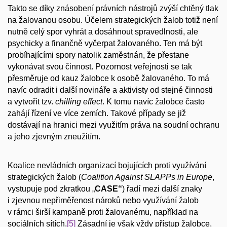
Takto se díky znásobení právních nástrojů zvýší chtěný tlak
na žalovanou osobu. Účelem strategických žalob totiž není
nutně celý spor vyhrát a dosáhnout spravedlnosti, ale
psychicky a finančně vyčerpat žalovaného. Ten má být
probíhajícími spory natolik zaměstnán, že přestane
vykonávat svou činnost. Pozornost veřejnosti se tak
přesměruje od kauz žalobce k osobě žalovaného. To má
navíc odradit i další novináře a aktivisty od stejné činnosti
a vytvořit tzv.
chilling effect
. K tomu navíc žalobce často
zahájí řízení ve více zemích. Takové případy se již
dostávají na hranici mezi využitím práva na soudní ochranu
a jeho zjevným zneužitím.
Koalice nevládních organizací bojujících proti využívání
strategických žalob (
Coalition Against SLAPPs in Europe
,
vystupuje pod zkratkou „
CASE“
) řadí mezi další znaky
i zjevnou nepřiměřenost nároků nebo využívání žalob
v rámci širší kampaně proti žalovanému, například na
sociálních sítích.
[5]
Zásadní je však vždy přístup žalobce,