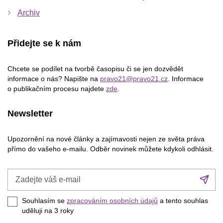
Archiv
Přidejte se k nám
Chcete se podílet na tvorbě časopisu či se jen dozvědět
informace o nás? Napište na
pravo21@pravo21.cz
. Informace
o publikačním procesu najdete
zde
.
Newsletter
Upozornění na nové články a zajímavosti nejen ze světa práva
přímo do vašeho e-mailu. Odběr novinek můžete kdykoli odhlásit.
Zadejte
Při
váš
se
e-
Souhlasím se
zpracováním osobních údajů
a tento souhlas
mail
uděluji na 3
roky