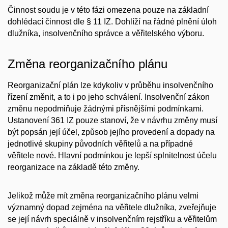
Činnost soudu je v této fázi omezena pouze na základní
dohlédací činnost dle § 11 IZ. Dohlíží na řádné plnění úloh
dlužníka, insolvenčního správce a věřitelského výboru.
Změna reorganizačního plánu
Reorganizační plán lze kdykoliv v průběhu insolvenčního
řízení změnit, a to i po jeho schválení. Insolvenční zákon
změnu nepodmiňuje žádnými přísnějšími podmínkami.
Ustanovení 361 IZ pouze stanoví, že v návrhu změny musí
být popsán její účel, způsob jejího provedení a dopady na
jednotlivé skupiny původních věřitelů a na případné
věřitele nové. Hlavní podmínkou je lepší splnitelnost účelu
reorganizace na základě této změny.
Jelikož může mít změna reorganizačního plánu velmi
významný dopad zejména na věřitele dlužníka, zveřejňuje
se její návrh speciálně v insolvenčním rejstříku a věřitelům