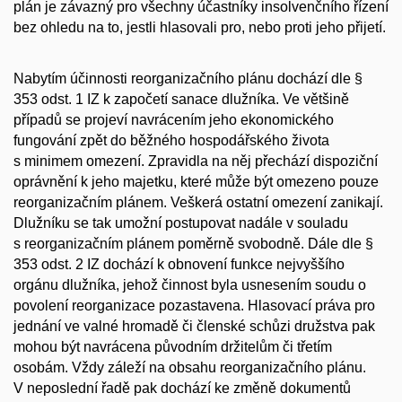
plán je závazný pro všechny účastníky insolvenčního řízení
bez ohledu na to, jestli hlasovali pro, nebo proti jeho přijetí.
Nabytím účinnosti reorganizačního plánu dochází dle §
353 odst. 1 IZ k započetí sanace dlužníka. Ve většině
případů se projeví navrácením jeho ekonomického
fungování zpět do běžného hospodářského života
s minimem omezení. Zpravidla na něj přechází dispoziční
oprávnění k jeho majetku, které může být omezeno pouze
reorganizačním plánem. Veškerá ostatní omezení zanikají.
Dlužníku se tak umožní postupovat nadále v souladu
s reorganizačním plánem poměrně svobodně. Dále dle §
353 odst. 2 IZ dochází k obnovení funkce nejvyššího
orgánu dlužníka, jehož činnost byla usnesením soudu o
povolení reorganizace pozastavena. Hlasovací práva pro
jednání ve valné hromadě či členské schůzi družstva pak
mohou být navrácena původním držitelům či třetím
osobám. Vždy záleží na obsahu reorganizačního plánu.
V neposlední řadě pak dochází ke změně dokumentů