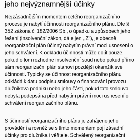
jeho nejvýznamnější účinky
Nejzásadnějším momentem celého reorganizačního
procesu je nabytí účinnosti reorganizačního plánu. Dle §
352 zákona č. 182/2006 Sb., o úpadku a způsobech jeho
řešení (insolvenční zákon, dále jen „IZ“), je obecně
reorganizační plán účinný nabytím právní moci usnesení o
jeho schválení. K odkladu účinnosti může dojít pouze,
pokud o tom rozhodne insolvenční soud nebo pokud přímo
sám reorganizační plán stanoví pozdější okamžik své
účinnosti. Typicky se účinnost reorganizačního plánu
odkládá k datu podpisu smlouvy o financování provozu
dlužníkova podniku nebo jeho části, pokud tato smlouva
nebyla podepsána před nabytím právní moci usnesení o
schválení reorganizačního plánu.
S účinností reorganizačního plánu je zahájeno jeho
provádění a rovněž se s tímto momentem pojí
zásadní
účinky pro dlužníka i věřitele. Schválený reorganizační