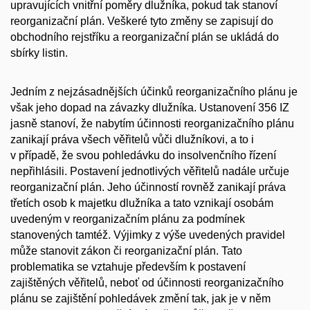
upravujících vnitřní poměry dlužníka, pokud tak stanoví
reorganizační plán. Veškeré tyto změny se zapisují do
obchodního rejstříku a reorganizační plán se ukládá do
sbírky listin.
Jedním z nejzásadnějších účinků reorganizačního plánu je
však jeho dopad na závazky dlužníka. Ustanovení 356 IZ
jasně stanoví, že nabytím účinnosti reorganizačního plánu
zanikají práva všech věřitelů vůči dlužníkovi, a to i
v případě, že svou pohledávku do insolvenčního řízení
nepřihlásili. Postavení jednotlivých věřitelů nadále určuje
reorganizační plán. Jeho účinností rovněž zanikají práva
třetích osob k majetku dlužníka a tato vznikají osobám
uvedeným v reorganizačním plánu za podmínek
stanovených tamtéž. Výjimky z výše uvedených pravidel
může stanovit zákon či reorganizační plán. Tato
problematika se vztahuje především k postavení
zajištěných věřitelů, neboť od účinnosti reorganizačního
plánu se zajištění pohledávek změní tak, jak je v něm