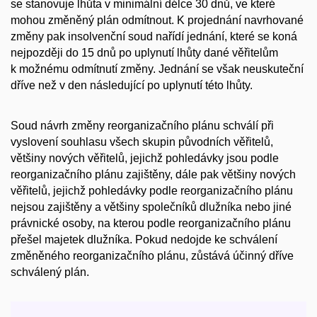
se stanovuje lhůta v minimální délce 30 dnů, ve které
mohou změněný plán odmítnout. K projednání navrhované
změny pak insolvenční soud nařídí jednání, které se koná
nejpozději do 15 dnů po uplynutí lhůty dané věřitelům
k možnému odmítnutí změny. Jednání se však neuskuteční
dříve než v den následující po uplynutí této lhůty.
Soud návrh změny reorganizačního plánu schválí při
vyslovení souhlasu všech skupin původních věřitelů,
většiny nových věřitelů, jejichž pohledávky jsou podle
reorganizačního plánu zajištěny, dále pak většiny nových
věřitelů, jejichž pohledávky podle reorganizačního plánu
nejsou zajištěny a většiny společníků dlužníka nebo jiné
právnické osoby, na kterou podle reorganizačního plánu
přešel majetek dlužníka. Pokud nedojde ke schválení
změněného reorganizačního plánu, zůstává účinný dříve
schválený plán.