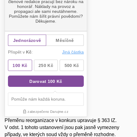
Přeměnu reorganizace v konkurs upravuje § 363 IZ.
V odst. 1 tohoto ustanovení jsou pak jasně vymezeny
případy, ve kterých soud vždy o přeměně rozhodne.