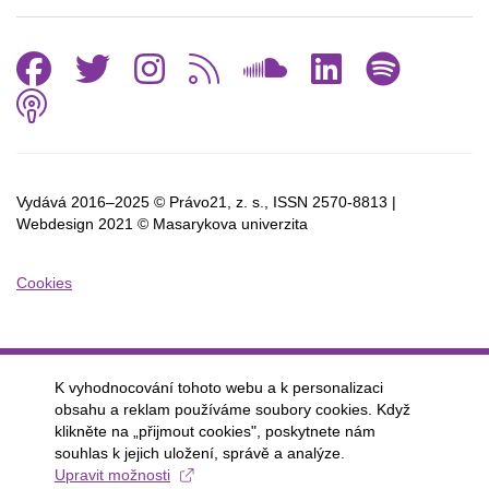
Facebook
Twitter
Instagram
RSS
SoundCl
Linked
Spo
Podcast
Vydává 2016–2025 © Právo21, z. s., ISSN
2570-8813 |
Webdesign 2021 © Masarykova univerzita
Cookies
K vyhodnocování tohoto webu a k personalizaci
obsahu a reklam používáme soubory cookies. Když
klikněte na „přijmout cookies", poskytnete nám
souhlas k jejich uložení, správě a analýze.
Upravit možnosti