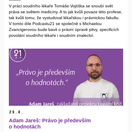
V práci soudního lékaře Tomáše Vojtíška se snoubí svět
práva se světem medicíny. A to jak kvůli povaze této profese,
tak kvůli tomu, že vystudoval lékařskou i právnickou fakultu.
V tomto díle Podcastu21 se společně s Michaelou
Zvancigerovou bude bavit o právní úpravě pitvy, specificích
povolání soudního lékaře i soudním znalectví.
29.
4.
Adam Jareš: Právo je především
o hodnotách