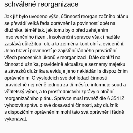
schválené reorganizace
Jak již bylo uvedeno výše, účinností reorganizačního plánu
se převádí velká řada oprávnění a povinností opět na
dlužníka, téměř tak, jak tomu bylo před zahájením
insolvenčního řízení. Insolvenční správce však i nadále
zastává důležitou roli, a to zejména kontrolní a evidenční.
Jeho hlavní povinností je zajištění řádného provádění
všech procesních úkonů v reorganizaci. Dále dohlíží na
činnost dlužníka, pravidelně aktualizuje seznamy majetku
a závazků dlužníka a eviduje jeho nakládání s dispozičním
oprávněním. O výsledcích své dohlédací činnosti
pravidelně nejméně jednou za tři měsíce informuje soud a
věřitelský výbor, a to prostřednictvím zprávy o plnění
reorganizačního plánu. Správce musí rovněž dle § 354 IZ
vyhotovit zprávu o své dosavadní činnosti, aby dlužník
s dispozičním oprávněním mohl tato svá oprávnění řádně
vykonávat.