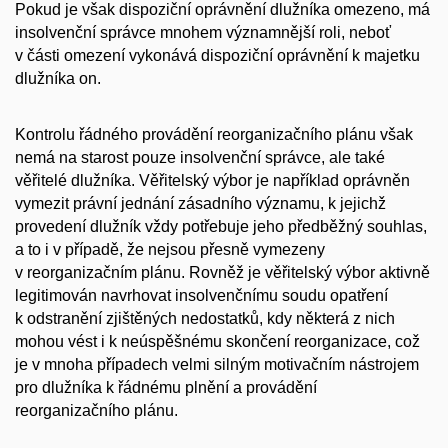
Pokud je však dispoziční oprávnění dlužníka omezeno, má
insolvenční správce mnohem významnější roli, neboť
v části omezení vykonává dispoziční oprávnění k majetku
dlužníka on.
Kontrolu řádného provádění reorganizačního plánu však
nemá na starost pouze insolvenční správce, ale také
věřitelé dlužníka. Věřitelský výbor je například oprávněn
vymezit právní jednání zásadního významu, k jejichž
provedení dlužník vždy potřebuje jeho předběžný souhlas,
a to i v případě, že nejsou přesně vymezeny
v reorganizačním plánu. Rovněž je věřitelský výbor aktivně
legitimován navrhovat insolvenčnímu soudu opatření
k odstranění zjištěných nedostatků, kdy některá z nich
mohou vést i k neúspěšnému skončení reorganizace, což
je v mnoha případech velmi silným motivačním nástrojem
pro dlužníka k řádnému plnění a provádění
reorganizačního plánu.