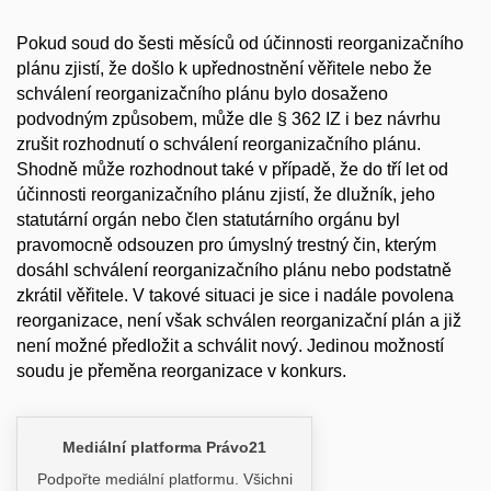
Pokud soud do šesti měsíců od účinnosti reorganizačního
plánu zjistí, že došlo k upřednostnění věřitele nebo že
schválení reorganizačního plánu bylo dosaženo
podvodným způsobem, může dle § 362 IZ i bez návrhu
zrušit rozhodnutí o schválení reorganizačního plánu.
Shodně může rozhodnout také v případě, že do tří let od
účinnosti reorganizačního plánu zjistí, že dlužník, jeho
statutární orgán nebo člen statutárního orgánu byl
pravomocně odsouzen pro úmyslný trestný čin, kterým
dosáhl schválení reorganizačního plánu nebo podstatně
zkrátil věřitele. V takové situaci je sice i nadále povolena
reorganizace, není však schválen reorganizační plán a již
není možné předložit a schválit nový. Jedinou možností
soudu je přeměna reorganizace v konkurs.