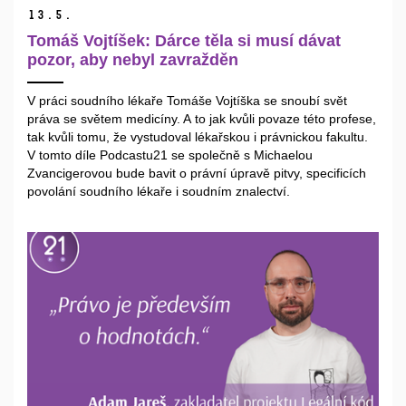
13.
5.
Tomáš Vojtíšek: Dárce těla si musí dávat
pozor, aby nebyl zavražděn
V práci soudního lékaře Tomáše Vojtíška se snoubí svět
práva se světem medicíny. A to jak kvůli povaze této profese,
tak kvůli tomu, že vystudoval lékařskou i právnickou fakultu.
V tomto díle Podcastu21 se společně s Michaelou
Zvancigerovou bude bavit o právní úpravě pitvy, specificích
povolání soudního lékaře i soudním znalectví.