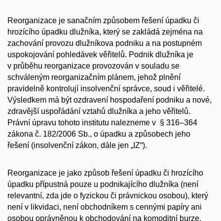
Reorganizace je sanačním způsobem řešení úpadku či
hrozícího úpadku dlužníka, který se zakládá zejména na
zachování provozu dlužníkova podniku a na postupném
uspokojování pohledávek věřitelů. Podnik dlužníka je
v průběhu reorganizace provozován v souladu se
schváleným reorganizačním plánem, jehož plnění
pravidelně kontrolují insolvenční správce, soud i věřitelé.
Výsledkem má být ozdravení hospodaření podniku a nové,
zdravější uspořádání vztahů dlužníka a jeho věřitelů.
Právní úpravu tohoto institutu nalezneme v § 316–364
zákona č. 182/2006 Sb., o úpadku a způsobech jeho
řešení (insolvenční zákon, dále jen „IZ“).
Reorganizace je jako způsob řešení úpadku či hrozícího
úpadku přípustná pouze u podnikajícího dlužníka (není
relevantní, zda jde o fyzickou či právnickou osobou), který
není v likvidaci, není obchodníkem s cennými papíry ani
osobou oprávněnou k obchodování na komoditní burze.