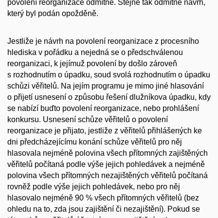
povolení reorganizace odmítne. Stejně tak odmítne návrh,
který byl podán opožděně.
Jestliže je návrh na povolení reorganizace z procesního
hlediska v pořádku a nejedná se o předschválenou
reorganizaci, k jejímuž povolení by došlo zároveň
s rozhodnutím o úpadku, soud svolá rozhodnutím o úpadku
schůzi věřitelů. Na jejím programu je mimo jiné hlasování
o přijetí usnesení o způsobu řešení dlužníkova úpadku, kdy
se nabízí buďto povolení reorganizace, nebo prohlášení
konkursu. Usnesení schůze věřitelů o povolení
reorganizace je přijato, jestliže z věřitelů přihlášených ke
dni předcházejícímu konání schůze věřitelů pro něj
hlasovala nejméně polovina všech přítomných zajištěných
věřitelů počítaná podle výše jejich pohledávek a nejméně
polovina všech přítomných nezajištěných věřitelů počítaná
rovněž podle výše jejich pohledávek, nebo pro něj
hlasovalo nejméně 90 % všech přítomných věřitelů (bez
ohledu na to, zda jsou zajištění či nezajištění). Pokud se