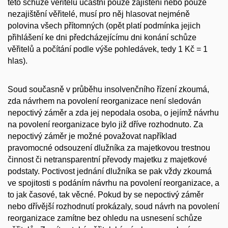
této schůze věřitelů účastní pouze zajištění nebo pouze
nezajištění věřitelé, musí pro něj hlasovat nejméně
polovina všech přítomných (opět platí podmínka jejich
přihlášení ke dni předcházejícímu dni konání schůze
věřitelů a počítání podle výše pohledávek, tedy 1 Kč = 1
hlas).
Soud současně v průběhu insolvenčního řízení zkoumá,
zda návrhem na povolení reorganizace není sledován
nepoctivý záměr a zda jej nepodala osoba, o jejímž návrhu
na povolení reorganizace bylo již dříve rozhodnuto. Za
nepoctivý záměr je možné považovat například
pravomocné odsouzení dlužníka za majetkovou trestnou
činnost či netransparentní převody majetku z majetkové
podstaty. Poctivost jednání dlužníka se pak vždy zkoumá
ve spojitosti s podáním návrhu na povolení reorganizace, a
to jak časové, tak věcné. Pokud by se nepoctivý záměr
nebo dřívější rozhodnutí prokázaly, soud návrh na povolení
reorganizace zamítne bez ohledu na usnesení schůze