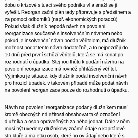
dobu o krizové situaci svého podniku ví a snaží se ji
vyřešit. Reorganizační plán tedy připravuje s předstihem a
za pomoci odborníků (např. ekonomických poradců).
Pokud však dlužník nepodá návrh na povolení
reorganizace současně s insolvenčním návrhem nebo
pokud je insolvenční návrh podán věřitelem, má dlužník
možnost podat tento návrh dodatečně, a to nejpozději do
10 dnů před první schůzí věřitelů, která se má konat po
rozhodnutí o úpadku. Stejnou lhůtu k podání návrhu na
povolení reorganizace má rovněž přihlášený věřitel.
Výjimkou je situace, kdy dlužník podal insolvenční návrh
pro hrozící úpadek, v takovém případě může podat návrh
na povolení reorganizace pouze do rozhodnutí o úpadku.
Návrh na povolení reorganizace podaný dlužníkem musí
kromě obecných náležitostí obsahovat také označení
dlužníka a osob oprávněných za něho jednat. Dále v něm
musí být uvedeny dlužníkovy známé údaje o kapitálové
struktuře a majetku osob, které ho ovládají nebo které s