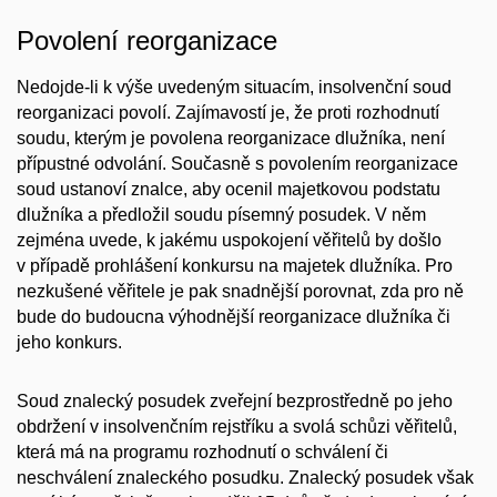
Povolení reorganizace
Nedojde-li k výše uvedeným situacím, insolvenční soud
reorganizaci povolí. Zajímavostí je, že proti rozhodnutí
soudu, kterým je povolena reorganizace dlužníka, není
přípustné odvolání. Současně s povolením reorganizace
soud ustanoví znalce, aby ocenil majetkovou podstatu
dlužníka a předložil soudu písemný posudek. V něm
zejména uvede, k jakému uspokojení věřitelů by došlo
v případě prohlášení konkursu na majetek dlužníka. Pro
nezkušené věřitele je pak snadnější porovnat, zda pro ně
bude do budoucna výhodnější reorganizace dlužníka či
jeho konkurs.
Soud znalecký posudek zveřejní bezprostředně po jeho
obdržení v insolvenčním rejstříku a svolá schůzi věřitelů,
která má na programu rozhodnutí o schválení či
neschválení znaleckého posudku. Znalecký posudek však