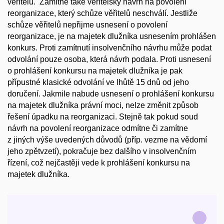
věřitelů. Zamítne také věřitelský návrh na povolení
reorganizace, který schůze věřitelů neschválí. Jestliže
schůze věřitelů nepřijme usnesení o povolení
reorganizace, je na majetek dlužníka usnesením prohlášen
konkurs. Proti zamítnutí insolvenčního návrhu může podat
odvolání pouze osoba, která návrh podala. Proti usnesení
o prohlášení konkursu na majetek dlužníka je pak
přípustné klasické odvolání ve lhůtě 15 dnů od jeho
doručení. Jakmile nabude usnesení o prohlášení konkursu
na majetek dlužníka právní moci, nelze změnit způsob
řešení úpadku na reorganizaci. Stejně tak pokud soud
návrh na povolení reorganizace odmítne či zamítne
z jiných výše uvedených důvodů (příp. vezme na vědomí
jeho zpětvzetí), pokračuje bez dalšího v insolvenčním
řízení, což nejčastěji vede k prohlášení konkursu na
majetek dlužníka.