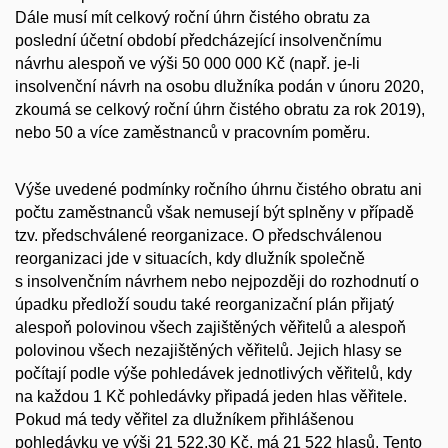
Dále musí mít celkový roční úhrn čistého obratu za
poslední účetní období předcházející insolvenčnímu
návrhu alespoň ve výši 50 000 000 Kč (např. je-li
insolvenční návrh na osobu dlužníka podán v únoru 2020,
zkoumá se celkový roční úhrn čistého obratu za rok 2019),
nebo 50 a více zaměstnanců v pracovním poměru.
Výše uvedené podmínky ročního úhrnu čistého obratu ani
počtu zaměstnanců však nemusejí být splněny v případě
tzv. předschválené reorganizace. O předschválenou
reorganizaci jde v situacích, kdy dlužník společně
s insolvenčním návrhem nebo nejpozději do rozhodnutí o
úpadku předloží soudu také reorganizační plán přijatý
alespoň polovinou všech zajištěných věřitelů a alespoň
polovinou všech nezajištěných věřitelů. Jejich hlasy se
počítají podle výše pohledávek jednotlivých věřitelů, kdy
na každou 1 Kč pohledávky připadá jeden hlas věřitele.
Pokud má tedy věřitel za dlužníkem přihlášenou
pohledávku ve výši 21 522,30 Kč, má 21 522 hlasů. Tento