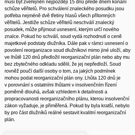
musí být zveřejněn nejpozději 15 dnů přede dnem konání
schůze věřitelů. Pro schválení znaleckého posudku jsou
potřeba nejméně dvě třetiny hlasů všech přítomných
věřitelů. Jestliže schůze věřitelů neschválí znalecký
posudek, může přijmout usnesení, kterým určí nového
znalce. Pokud ho schválí, soud vydá rozhodnutí o ceně
majetkové podstaty dlužníka. Dále pak v rámci usnesení o
povolení reorganizace soud dlužníkovi mimo jiné uloží, aby
ve lhůtě 120 dnů předložil reorganizační plán nebo aby mu
bez zbytečného odkladu sdělil, že jej nepředloží. Soud
rovněž poučí další osoby o tom, za jakých podmínek
mohou podat reorganizační plán ony. Lhůta 120 dnů je
v porovnání s ostatními lhůtami v insolvenčním řízení
poměrně dlouhá, avšak vzhledem k detailnosti a
propracovanosti reorganizačního plánu, kterou insolvenční
zákon vyžaduje, je přiměřená. Pokud by byla kratší, nebylo
by pro část dlužníků reálné sestavit kvalitní reorganizační
plán.