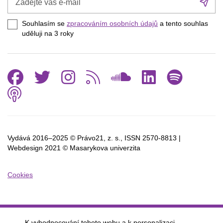
Při
váš
se
e-
Souhlasím se
zpracováním osobních údajů
a tento souhlas
mail
uděluji na 3
roky
Facebook
Twitter
Instagram
RSS
SoundCl
Linked
Spo
Podcast
Vydává 2016–2025 © Právo21, z. s., ISSN
2570-8813 |
Webdesign 2021 © Masarykova univerzita
Cookies
K vyhodnocování tohoto webu a k personalizaci