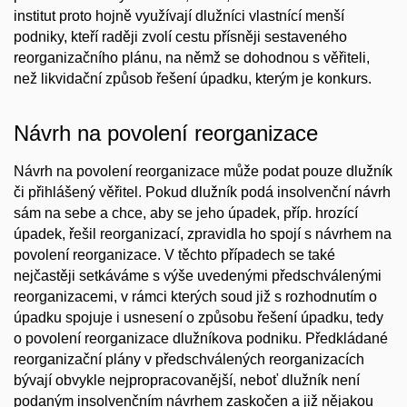
institut proto hojně využívají dlužníci vlastnící menší
podniky, kteří raději zvolí cestu přísněji sestaveného
reorganizačního plánu, na němž se dohodnou s věřiteli,
než likvidační způsob řešení úpadku, kterým je konkurs.
Návrh na povolení reorganizace
Návrh na povolení reorganizace může podat pouze dlužník
či přihlášený věřitel. Pokud dlužník podá insolvenční návrh
sám na sebe a chce, aby se jeho úpadek, příp. hrozící
úpadek, řešil reorganizací, zpravidla ho spojí s návrhem na
povolení reorganizace. V těchto případech se také
nejčastěji setkáváme s výše uvedenými předschválenými
reorganizacemi, v rámci kterých soud již s rozhodnutím o
úpadku spojuje i usnesení o způsobu řešení úpadku, tedy
o povolení reorganizace dlužníkova podniku. Předkládané
reorganizační plány v předschválených reorganizacích
bývají obvykle nejpropracovanější, neboť dlužník není
podaným insolvenčním návrhem zaskočen a již nějakou