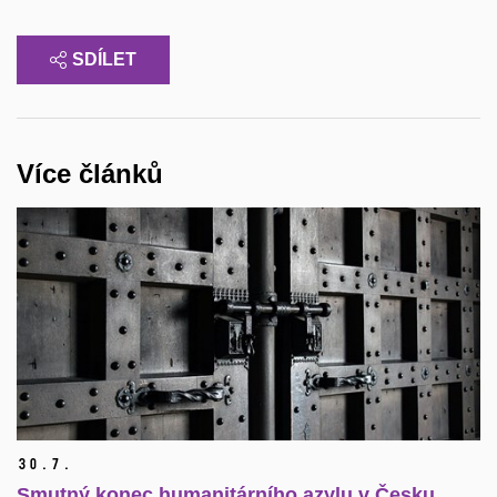
SDÍLET
Více článků
30.
7.
Smutný konec humanitárního azylu v Česku