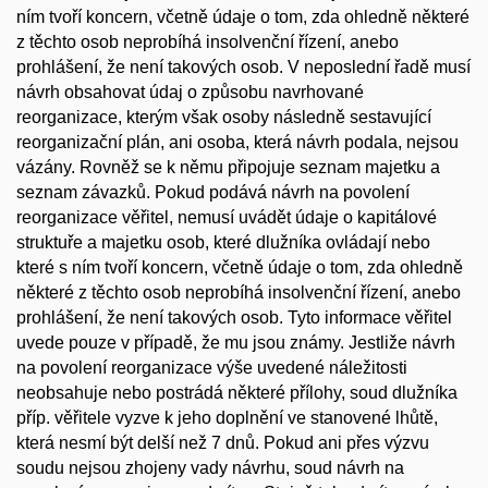
ním tvoří koncern, včetně údaje o tom, zda ohledně některé
z těchto osob neprobíhá insolvenční řízení, anebo
prohlášení, že není takových osob. V neposlední řadě musí
návrh obsahovat údaj o způsobu navrhované
reorganizace, kterým však osoby následně sestavující
reorganizační plán, ani osoba, která návrh podala, nejsou
vázány. Rovněž se k němu připojuje seznam majetku a
seznam závazků. Pokud podává návrh na povolení
reorganizace věřitel, nemusí uvádět údaje o kapitálové
struktuře a majetku osob, které dlužníka ovládají nebo
které s ním tvoří koncern, včetně údaje o tom, zda ohledně
některé z těchto osob neprobíhá insolvenční řízení, anebo
prohlášení, že není takových osob. Tyto informace věřitel
uvede pouze v případě, že mu jsou známy. Jestliže návrh
na povolení reorganizace výše uvedené náležitosti
neobsahuje nebo postrádá některé přílohy, soud dlužníka
příp. věřitele vyzve k jeho doplnění ve stanovené lhůtě,
která nesmí být delší než 7 dnů. Pokud ani přes výzvu
soudu nejsou zhojeny vady návrhu, soud návrh na